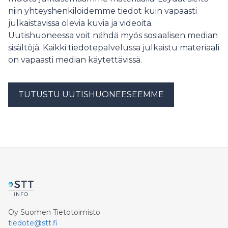
niin yhteyshenkilöidemme tiedot kuin vapaasti
julkaistavissa olevia kuvia ja videoita.
Uutishuoneessa voit nähdä myös sosiaalisen median
sisältöjä. Kaikki tiedotepalvelussa julkaistu materiaali
on vapaasti median käytettävissä.
TUTUSTU UUTISHUONEESEEMME
Oy Suomen Tietotoimisto
tiedote@stt.fi