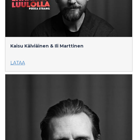
Kaisu Kälviäinen & Ili Marttinen
LATAA