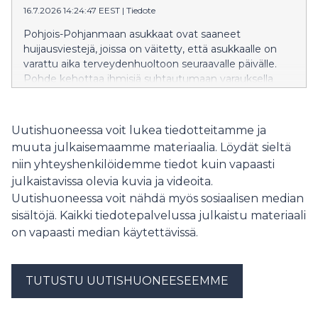
16.7.2026 14:24:47 EEST
|
Tiedote
Pohjois-Pohjanmaan asukkaat ovat saaneet
huijausviestejä, joissa on väitetty, että asukkaalle on
varattu aika terveydenhuoltoon seuraavalle päivälle.
Pohde kehottaa ihmisiä suhtautumaan varauksella
viesteihin, joissa on linkki.
Uutishuoneessa voit lukea tiedotteitamme ja
muuta julkaisemaamme materiaalia. Löydät sieltä
niin yhteyshenkilöidemme tiedot kuin vapaasti
julkaistavissa olevia kuvia ja videoita.
Uutishuoneessa voit nähdä myös sosiaalisen median
sisältöjä. Kaikki tiedotepalvelussa julkaistu materiaali
on vapaasti median käytettävissä.
TUTUSTU UUTISHUONEESEEMME