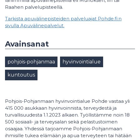
lähimmillä apuvälinepisteillä eli Muhoksen, Iin tai
Raahen palvelupisteellä.
Tarkista apuvälinepisteiden palveluajat Pohde.fi:n
sivulla Apuvälinepalvelut.
Avainsanat
pohjois-pohjanmaa
hyvinvointialue
kuntoutus
Pohjois-Pohjanmaan hyvinvointialue Pohde vastaa yli
415 000 asukkaan hyvinvoinnista, terveydestä ja
turvallisuudesta 1.1.2023 alkaen. Työllistämme noin 18
500 sosiaali- ja terveysalan sekä pelastustoimen
osaajaa. Yhdessä tarjoamme Pohjois-Pohjanmaan
ihmisille tukea elämään ja apua terveyteen tai hätään