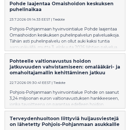
Pohde laajentaa Omaishoidon keskuksen
puhelinaikaa
23.7.2026 09:14:33 EEST
|
Tiedote
Pohjois-Pohjanmaan hyvinvointialue Pohde laajentaa
Omaishoidon keskuksen puhelinpalvelun palveluaikoja.
Tähän asti puhelinpalvelu on ollut auki kaksi tuntia
aamupäivällä, mutta 3. elokuuta 2026 lähtien palvelua
saa myös kello 12–14.
Pohteelle valtionavustus hoidon
jatkuvuuden vahvistamiseen: omalääkäri- ja
omahoitajamallin kehittäminen jatkuu
22.7.2026 09:30:41 EEST
|
Tiedote
Pohjois-Pohjanmaan hyvinvointialue Pohde on saanut
3,24 miljoonan euron valtionavustuksen hankkeeseen,
jonka tavoitteena on parantaa edelleen hoidon
jatkuvuutta ja sujuvoittaa perusterveydenhuollon
palveluja.
Terveydenhuoltoon liittyviä huijausviestejä
on lähetetty Pohjois-Pohjanmaan asukkaille