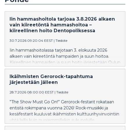
Iin hammashoitola tarjoaa 3.8.2026 alkaen
vain kiireetöntä hammashoitoa –
kiireellinen hoito Dentopoliksessa
30.7.2026 09:20:04 EEST
|
Tiedote
Iin hammashoitolassa tarjotaan 3. elokuuta 2026
alkaen vain kiireetöntä hampaiden ja suun hoitoa.
Kiireellinen hampaiden ja suun hoito järjestetään Oulun
Dentopoliksessa.
Ikäihmisten Gerorock-tapahtuma
järjestetään jälleen
28.7.2026 08:00:00 EEST
|
Tiedote
”The Show Must Go On!” Gerorock-festarit rokataan
entistä rokimpana vuonna 2026! Rock-musiikki ja
kesäfestarit kuuluvat ikäihmisten kulttuurihyvinvointiin
yhtä lailla kuin nuoremmillekin sukupolville.