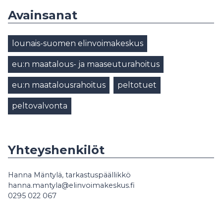
Avainsanat
lounais-suomen elinvoimakeskus
eu:n maatalous- ja maaseuturahoitus
eu:n maatalousrahoitus
peltotuet
peltovalvonta
Yhteyshenkilöt
Hanna Mäntylä, tarkastuspäällikkö
hanna.mantyla@elinvoimakeskus.fi
0295 022 067