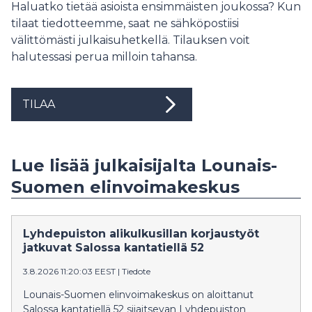
Haluatko tietää asioista ensimmäisten joukossa? Kun
tilaat tiedotteemme, saat ne sähköpostiisi
välittömästi julkaisuhetkellä. Tilauksen voit
halutessasi perua milloin tahansa.
TILAA
Lue lisää julkaisijalta Lounais-
Suomen elinvoimakeskus
Lyhdepuiston alikulkusillan korjaustyöt
jatkuvat Salossa kantatiellä 52
3.8.2026 11:20:03 EEST
|
Tiedote
Lounais-Suomen elinvoimakeskus on aloittanut
Salossa kantatiellä 52 sijaitsevan Lyhdepuiston