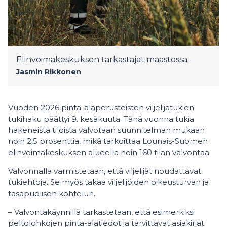
Elinvoimakeskuksen tarkastajat maastossa.
Jasmin Rikkonen
Vuoden 2026 pinta-alaperusteisten viljelijätukien
tukihaku päättyi 9. kesäkuuta. Tänä vuonna tukia
hakeneista tiloista valvotaan suunnitelman mukaan
noin 2,5 prosenttia, mikä tarkoittaa Lounais-Suomen
elinvoimakeskuksen alueella noin 160 tilan valvontaa.
Valvonnalla varmistetaan, että viljelijät noudattavat
tukiehtoja. Se myös takaa viljelijöiden oikeusturvan ja
tasapuolisen kohtelun.
– Valvontakäynnillä tarkastetaan, että esimerkiksi
peltolohkojen pinta-alatiedot ja tarvittavat asiakirjat