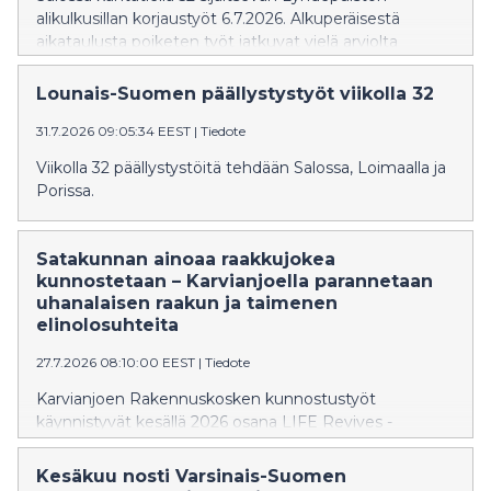
alikulkusillan korjaustyöt 6.7.2026. Alkuperäisestä
aikataulusta poiketen työt jatkuvat vielä arviolta
elokuun loppuun saakka. Korjaustöiden aikana toinen
ajokaista on poissa käytöstä ja liikenne on ohjattu
Lounais-Suomen päällystystyöt viikolla 32
toiselle kaistalle liikennevalo-ohjauksella. Töistä
31.7.2026 09:05:34 EEST
|
Tiedote
aiheutuu haittaa liikenteelle.
Viikolla 32 päällystystöitä tehdään Salossa, Loimaalla ja
Porissa.
Satakunnan ainoaa raakkujokea
kunnostetaan – Karvianjoella parannetaan
uhanalaisen raakun ja taimenen
elinolosuhteita
27.7.2026 08:10:00 EEST
|
Tiedote
Karvianjoen Rakennuskosken kunnostustyöt
käynnistyvät kesällä 2026 osana LIFE Revives -
hanketta. Tavoitteena on lisätä erittäin uhanalaisen
jokihelmisimpukan eli raakun sekä sen isäntäkalan
Kesäkuu nosti Varsinais-Suomen