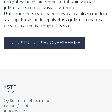
niin yhteyshenkilöidemme tiedot kuin vapaasti
julkaistavissa olevia kuvia ja videoita.
Uutishuoneessa voit nähdä myös sosiaalisen median
sisältöjä. Kaikki tiedotepalvelussa julkaistu materiaali
on vapaasti median käytettävissä.
TUTUSTU UUTISHUONEESEEMME
Oy Suomen Tietotoimisto
tiedote@stt.fi
(09) 6958 1286