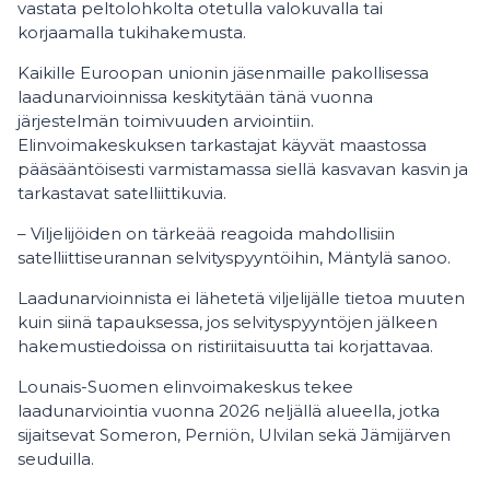
vastata peltolohkolta otetulla valokuvalla tai
korjaamalla tukihakemusta.
Kaikille Euroopan unionin jäsenmaille pakollisessa
laadunarvioinnissa keskitytään tänä vuonna
järjestelmän toimivuuden arviointiin.
Elinvoimakeskuksen tarkastajat käyvät maastossa
pääsääntöisesti varmistamassa siellä kasvavan kasvin ja
tarkastavat satelliittikuvia.
– Viljelijöiden on tärkeää reagoida mahdollisiin
satelliittiseurannan selvityspyyntöihin, Mäntylä sanoo.
Laadunarvioinnista ei lähetetä viljelijälle tietoa muuten
kuin siinä tapauksessa, jos selvityspyyntöjen jälkeen
hakemustiedoissa on ristiriitaisuutta tai korjattavaa.
Lounais-Suomen elinvoimakeskus tekee
laadunarviointia vuonna 2026 neljällä alueella, jotka
sijaitsevat Someron, Perniön, Ulvilan sekä Jämijärven
seuduilla.