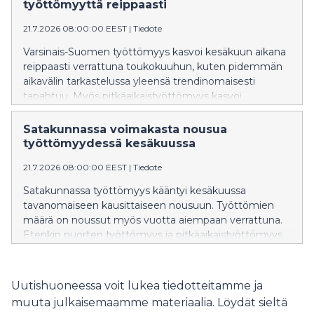
taimenen elinympäristöjä Satakunnan ainoassa jäljellä
työttömyyttä reippaasti
olevassa raakkujoessa. Kunnostuksen aikana
järjestetään mediapäivä 6.8.2026, jolloin kunnostuksia
21.7.2026 08:00:00 EEST
|
Tiedote
voi tulla seuraamaan.
Varsinais-Suomen työttömyys kasvoi kesäkuun aikana
reippaasti verrattuna toukokuuhun, kuten pidemmän
aikavälin tarkastelussa yleensä trendinomaisesti
tapahtuu. Myös pitkäaikaistyöttömyys kasvoi
kesäkuun aikana voimakkaasti. Julkisten palveluiden
kautta mitattava työvoiman kysyntä pysyi edelleen
Satakunnassa voimakasta nousua
melko vaisuna, mutta avoimien työpaikkojen määrä
työttömyydessä kesäkuussa
nousi kuitenkin hieman verrattuna vuodentakaiseen.
21.7.2026 08:00:00 EEST
|
Tiedote
Satakunnassa työttömyys kääntyi kesäkuussa
tavanomaiseen kausittaiseen nousuun. Työttömien
määrä on noussut myös vuotta aiempaan verrattuna.
Etenkin nuorten työttömyys ja pitkäaikaistyöttömyys
on edelleen selvästi kasvanut.
Uutishuoneessa voit lukea tiedotteitamme ja
muuta julkaisemaamme materiaalia. Löydät sieltä