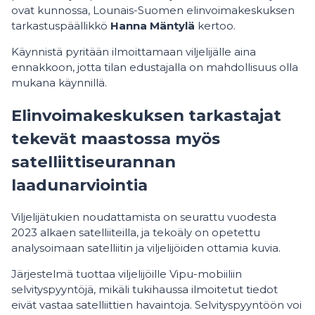
ovat kunnossa, Lounais-Suomen elinvoimakeskuksen
tarkastuspäällikkö
Hanna Mäntylä
kertoo.
Käynnistä pyritään ilmoittamaan viljelijälle aina
ennakkoon, jotta tilan edustajalla on mahdollisuus olla
mukana käynnillä.
Elinvoimakeskuksen tarkastajat
tekevät maastossa myös
satelliittiseurannan
laadunarviointia
Viljelijätukien noudattamista on seurattu vuodesta
2023 alkaen satelliiteilla, ja tekoäly on opetettu
analysoimaan satelliitin ja viljelijöiden ottamia kuvia.
Järjestelmä tuottaa viljelijöille Vipu-mobiiliin
selvityspyyntöjä, mikäli tukihaussa ilmoitetut tiedot
eivät vastaa satelliittien havaintoja. Selvityspyyntöön voi