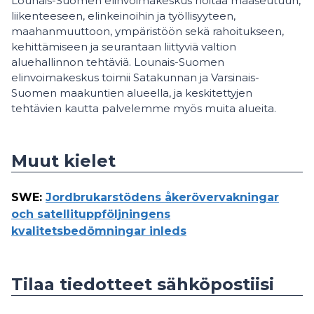
Lounais-Suomen elinvoimakeskus hoitaa maaseutuun,
liikenteeseen, elinkeinoihin ja työllisyyteen,
maahanmuuttoon, ympäristöön sekä rahoitukseen,
kehittämiseen ja seurantaan liittyviä valtion
aluehallinnon tehtäviä. Lounais-Suomen
elinvoimakeskus toimii Satakunnan ja Varsinais-
Suomen maakuntien alueella, ja keskitettyjen
tehtävien kautta palvelemme myös muita alueita.
Muut kielet
SWE
:
Jordbrukarstödens åkerövervakningar
och satellituppföljningens
kvalitetsbedömningar inleds
Tilaa tiedotteet sähköpostiisi