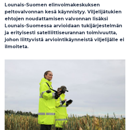
Lounais-Suomen elinvoimakeskuksen
peltovalvonnan kesä käynnistyy. Viljelijätukien
ehtojen noudattamisen valvonnan lisäksi
Lounais-Suomessa arvioidaan tukijärjestelmän
ja erityisesti satelliittiseurannan toimivuutta,
johon liittyvistä arviointikäynneistä viljelijälle ei
ilmoiteta.