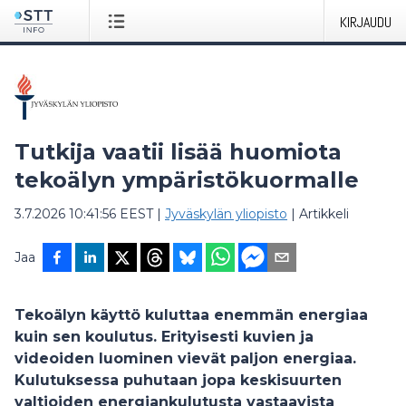
KIRJAUDU
Tutkija vaatii lisää huomiota
tekoälyn ympäristökuormalle
3.7.2026 10:41:56 EEST
|
Jyväskylän yliopisto
|
Artikkeli
Jaa
Tekoälyn käyttö kuluttaa enemmän energiaa
kuin sen koulutus. Erityisesti kuvien ja
videoiden luominen vievät paljon energiaa.
Kulutuksessa puhutaan jopa keskisuurten
valtioiden energiankulutusta vastaavista