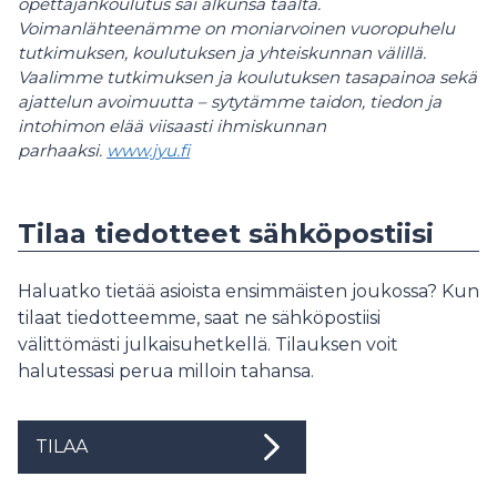
opettajankoulutus sai alkunsa täältä.
Voimanlähteenämme on moniarvoinen vuoropuhelu
tutkimuksen, koulutuksen ja yhteiskunnan välillä.
Vaalimme tutkimuksen ja koulutuksen tasapainoa sekä
ajattelun avoimuutta – sytytämme taidon, tiedon ja
intohimon elää viisaasti ihmiskunnan
parhaaksi.
www.jyu.fi
Tilaa tiedotteet sähköpostiisi
Haluatko tietää asioista ensimmäisten joukossa? Kun
tilaat tiedotteemme, saat ne sähköpostiisi
välittömästi julkaisuhetkellä. Tilauksen voit
halutessasi perua milloin tahansa.
TILAA