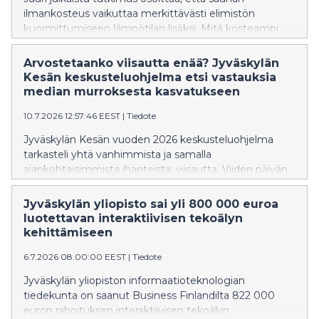
ilmankosteus vaikuttaa merkittävästi elimistön
kuormittumiseen lämpötilan lisäksi. Mitä kosteampi
sauna on, sitä voimakkaammin syke ja kehon lämpötila
nousevat.
Arvostetaanko viisautta enää? Jyväskylän
Kesän keskusteluohjelma etsi vastauksia
median murroksesta kasvatukseen
10.7.2026 12:57:46 EEST
|
Tiedote
Jyväskylän Kesän vuoden 2026 keskusteluohjelma
tarkasteli yhtä vanhimmista ja samalla
ajankohtaisimmista ihanteista: viisautta. Viiden päivän
aikana keskusteluissa kysyttiin, miltä viisaus näyttää
aikana, jolloin huomiosta kilpaillaan
Jyväskylän yliopisto sai yli 800 000 euroa
ennennäkemättömällä voimalla, tekoäly muuttaa
luotettavan interaktiivisen tekoälyn
ajatteluamme ja yhteiskunnallinen keskustelu hakee
kehittämiseen
uusia muotojaan.
6.7.2026 08:00:00 EEST
|
Tiedote
Jyväskylän yliopiston informaatioteknologian
tiedekunta on saanut Business Finlandilta 822 000
euron rahoituksen interaktiivisen tekoälyn