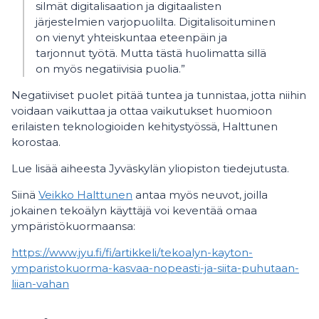
silmät digitalisaation ja digitaalisten
järjestelmien varjopuolilta. Digitalisoituminen
on vienyt yhteiskuntaa eteenpäin ja
tarjonnut työtä. Mutta tästä huolimatta sillä
on myös negatiivisia puolia.”
Negatiiviset puolet pitää tuntea ja tunnistaa, jotta niihin
voidaan vaikuttaa ja ottaa vaikutukset huomioon
erilaisten teknologioiden kehitystyössä, Halttunen
korostaa.
Lue lisää aiheesta Jyväskylän yliopiston tiedejutusta.
Siinä
Veikko Halttunen
antaa myös neuvot, joilla
jokainen tekoälyn käyttäjä voi keventää omaa
ympäristökuormaansa:
https://www.jyu.fi/fi/artikkeli/tekoalyn-kayton-
ymparistokuorma-kasvaa-nopeasti-ja-siita-puhutaan-
liian-vahan