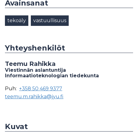
Avainsanat
tekoäly
vastuullisuus
Yhteyshenkilöt
Teemu Rahikka
Viestinnän asiantuntija
Informaatioteknologian tiedekunta
Puh:
+358 50 469 9377
teemu.m.rahikka@jyu.fi
Kuvat