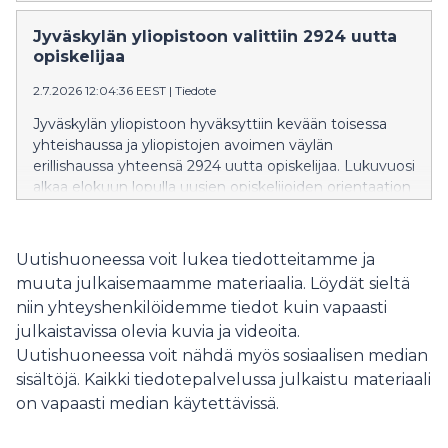
kehittämiseen. Hankkeessa luodaan luotettavampia ja
paremmin ihmisten kanssa yhteistyöhön kykeneviä
Jyväskylän yliopistoon valittiin 2924 uutta
tekoälyjärjestelmiä sekä valmistellaan teknologiaa
opiskelijaa
kaupalliseen käyttöön.
2.7.2026 12:04:36 EEST
|
Tiedote
Jyväskylän yliopistoon hyväksyttiin kevään toisessa
yhteishaussa ja yliopistojen avoimen väylän
erillishaussa yhteensä 2924 uutta opiskelijaa. Lukuvuosi
alkaa elokuun lopulla uusien opiskelijoiden orientaation
merkeissä. Onnittelemme kaikkia valittuja!
Uutishuoneessa voit lukea tiedotteitamme ja
muuta julkaisemaamme materiaalia. Löydät sieltä
niin yhteyshenkilöidemme tiedot kuin vapaasti
julkaistavissa olevia kuvia ja videoita.
Uutishuoneessa voit nähdä myös sosiaalisen median
sisältöjä. Kaikki tiedotepalvelussa julkaistu materiaali
on vapaasti median käytettävissä.