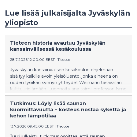
Lue lisää julkaisijalta Jyväskylän
yliopisto
Tieteen historia avautuu Jyväskylän
kansainvälisessä kesäkoulussa
28.7.2026 12:00:00 EEST
|
Tiedote
Jyväskylän kansainvälisen kesäkoulun ohjelmaan
sisältyy kaikille avoin yleisöluento, jonka aiheena on
uuden fysiikan synnyn yhteydet Weimarin tasavallan
kulttuurielämään. Luennoitsijana toimii professori Ismo
Koponen Helsingin yliopistosta.
Tutkimus: Löyly lisää saunan
kuormittavuutta – kosteus nostaa sykettä ja
kehon lämpötilaa
13.7.2026 09:45:00 EEST
|
Tiedote
Juuri julkaistu tutkimus osoittaa, että saunan