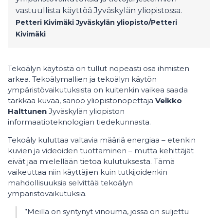
vastuullista käyttöä Jyväskylän yliopistossa.
Petteri Kivimäki
Jyväskylän yliopisto/Petteri
Kivimäki
Tekoälyn käytöstä on tullut nopeasti osa ihmisten
arkea. Tekoälymallien ja tekoälyn käytön
ympäristövaikutuksista on kuitenkin vaikea saada
tarkkaa kuvaa, sanoo yliopistonopettaja
Veikko
Halttunen
Jyväskylän yliopiston
informaatioteknologian tiedekunnasta.
Tekoäly kuluttaa valtavia määriä energiaa – etenkin
kuvien ja videoiden tuottaminen – mutta kehittäjät
eivät jaa mielellään tietoa kulutuksesta. Tämä
vaikeuttaa niin käyttäjien kuin tutkijoidenkin
mahdollisuuksia selvittää tekoälyn
ympäristövaikutuksia.
”Meillä on syntynyt vinouma, jossa on suljettu