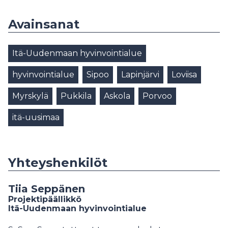
Avainsanat
Itä-Uudenmaan hyvinvointialue
hyvinvointialue
Sipoo
Lapinjärvi
Loviisa
Myrskylä
Pukkila
Askola
Porvoo
itä-uusimaa
Yhteyshenkilöt
Tiia Seppänen
Projektipäällikkö
Itä-Uudenmaan hyvinvointialue