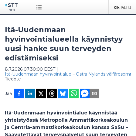
KIRJAUDU
Itä-Uudenmaan
hyvinvointialueella käynnistyy
uusi hanke suun terveyden
edistämiseksi
8.7.2026 07:30:00 EEST
|
Itä-Uudenmaan hyvinvointialue – Östra Nylands välfärdsområ
Tiedote
Jaa
Itä-Uudenmaan hyvinvointialue käynnistää
yhteistyössä Metropolia Ammattikorkeakoulun
ja Centria-ammattikorkeakoulun kanssa SaSu –
Saavutettavat terveyspalvelut suun terveyden