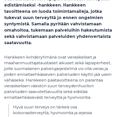
edistämiseksi -hankkeen. Hankkeen
tavoitteena on luoda toimintamalleja, jotka
tukevat suun terveyttä jo ennen ongelmien
syntymistä. Samalla pyritään vahvistamaan
omahoitoa, tukemaan palveluihin hakeutumista
sekä vahvistamaan palveluiden yhdenvertaista
saatavuutta.
Hankkeen kohderyhmänä ovat vieraskieliset ja
maahanmuuttajataustaiset aikuiset sekä lapsiperheet,
joille suomalainen palvelujärjestelmä voi olla vieras ja
joiden ennaltaehkäisevien palveluiden käyttö jää usein
vähäiseksi. Hankkeen päätavoitteena on parantaa
vieraskielisen väestön suun terveydenhuollon
palveluiden saavutettavuutta sekä edistää
ennaltaehkäisevästi terveyttä ja hyvinvointia.
Hyvä suun terveys on tärkeä osa
kokonaisterveyttä, hyvinvointia ja arjessa