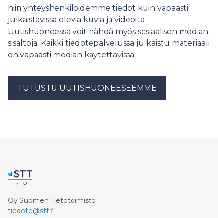
niin yhteyshenkilöidemme tiedot kuin vapaasti
julkaistavissa olevia kuvia ja videoita.
Uutishuoneessa voit nähdä myös sosiaalisen median
sisältöjä. Kaikki tiedotepalvelussa julkaistu materiaali
on vapaasti median käytettävissä.
TUTUSTU UUTISHUONEESEEMME
Oy Suomen Tietotoimisto
tiedote@stt.fi