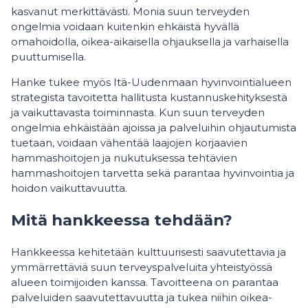
kasvanut merkittävästi. Monia suun terveyden
ongelmia voidaan kuitenkin ehkäistä hyvällä
omahoidolla, oikea-aikaisella ohjauksella ja varhaisella
puuttumisella.
Hanke tukee myös Itä-Uudenmaan hyvinvointialueen
strategista tavoitetta hallitusta kustannuskehityksestä
ja vaikuttavasta toiminnasta. Kun suun terveyden
ongelmia ehkäistään ajoissa ja palveluihin ohjautumista
tuetaan, voidaan vähentää laajojen korjaavien
hammashoitojen ja nukutuksessa tehtävien
hammashoitojen tarvetta sekä parantaa hyvinvointia ja
hoidon vaikuttavuutta.
Mitä hankkeessa tehdään?
Hankkeessa kehitetään kulttuurisesti saavutettavia ja
ymmärrettäviä suun terveyspalveluita yhteistyössä
alueen toimijoiden kanssa. Tavoitteena on parantaa
palveluiden saavutettavuutta ja tukea niihin oikea-