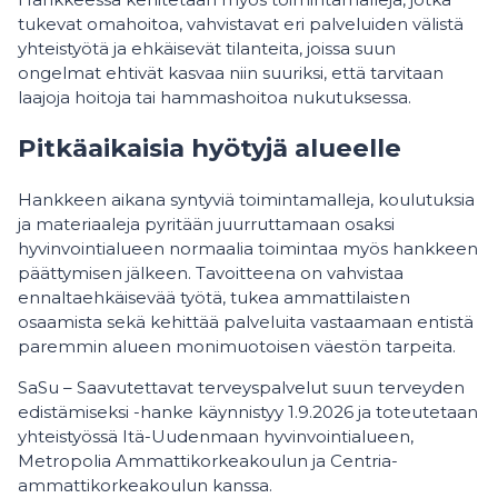
tukevat omahoitoa, vahvistavat eri palveluiden välistä
yhteistyötä ja ehkäisevät tilanteita, joissa suun
ongelmat ehtivät kasvaa niin suuriksi, että tarvitaan
laajoja hoitoja tai hammashoitoa nukutuksessa.
Pitkäaikaisia hyötyjä alueelle
Hankkeen aikana syntyviä toimintamalleja, koulutuksia
ja materiaaleja pyritään juurruttamaan osaksi
hyvinvointialueen normaalia toimintaa myös hankkeen
päättymisen jälkeen. Tavoitteena on vahvistaa
ennaltaehkäisevää työtä, tukea ammattilaisten
osaamista sekä kehittää palveluita vastaamaan entistä
paremmin alueen monimuotoisen väestön tarpeita.
SaSu – Saavutettavat terveyspalvelut suun terveyden
edistämiseksi -hanke käynnistyy 1.9.2026 ja toteutetaan
yhteistyössä Itä-Uudenmaan hyvinvointialueen,
Metropolia Ammattikorkeakoulun ja Centria-
ammattikorkeakoulun kanssa.