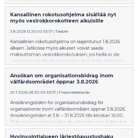
vattkoppor genom tidigare sjukdom eller vaccination.
Kansallinen rokotusohjelma sisältää nyt
myös vesirokkorokotteen aikuisille
3.8.2026 12:20:00 EEST
|
Tiedote
Kansallinen rokotusohjelma on laajentunut 1.8.2026
alkaen. Jatkossa myös aikuiset voivat saada
maksuttoman vesirokkorokotuksen, jos heillä ei ole
sairastetun taudin tai aiemman rokotuksen antamaa
suojaa vesirokkoa vastaan.
Ansökan om organisationsbidrag inom
välfärdsområdet öppnar 3.8.2026
29.7.2026 08:30:00 EEST
|
Pressmeddelande
Ansökningstiden för organisationsbidrag för
organisationer inom välfärdsområdet öppnar 3.8.2026.
Ansökningstiden är 3.8. – 31.8.2026 tills klockan 16.00.
Bidrag kan endast beviljas de sökanden vars bidrag har
kommit in inom utsatt tid.
Hyvinvointialueen järjestöavustushaku