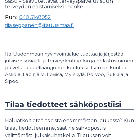
SaSu – Saavutettavat terveyspalvelut suun
terveyden edistämiseksi -hanke
Puh:
040 5148052
tiia.seppanen@itauusimaa.fi
Itä-Uudenmaan hyvinvointialue tuottaa ja järjestää
julkisen sosiaali- ja terveydenhuollon ja pelastustoimen
palvelut alueellaan, johon kuuluu seitsemän kuntaa:
Askola, Lapinjärvi, Loviisa, Myrskylä, Porvoo, Pukkila ja
Sipoo.
Tilaa tiedotteet sähköpostiisi
Haluatko tietää asioista ensimmäisten joukossa? Kun
tilaat tiedotteemme, saat ne sähköpostiisi
välittömästi julkaisuhetkellä. Tilauksen voit