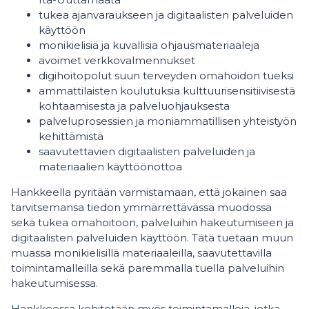
tukea ajanvaraukseen ja digitaalisten palveluiden
käyttöön
monikielisiä ja kuvallisia ohjausmateriaaleja
avoimet verkkovalmennukset
digihoitopolut suun terveyden omahoidon tueksi
ammattilaisten koulutuksia kulttuurisensitiivisestä
kohtaamisesta ja palveluohjauksesta
palveluprosessien ja moniammatillisen yhteistyön
kehittämistä
saavutettavien digitaalisten palveluiden ja
materiaalien käyttöönottoa
Hankkeella pyritään varmistamaan, että jokainen saa
tarvitsemansa tiedon ymmärrettävässä muodossa
sekä tukea omahoitoon, palveluihin hakeutumiseen ja
digitaalisten palveluiden käyttöön. Tätä tuetaan muun
muassa monikielisillä materiaaleilla, saavutettavilla
toimintamalleilla sekä paremmalla tuella palveluihin
hakeutumisessa.
Hankkeessa kehitetään myös toimintamalleja, jotka