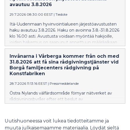
avautuu 3.8.2026
29.7.2026 08:30:00 EEST
|
Tiedote
Itä-Uudenmaan hyvinvointialueen järjestöavustusten
haku avautuu 3.8.2026. Haku on avoinna 3.8.-31.8.2026
klo 16.00 asti. Avustusta voidaan myöntää hakijoille,
joiden hakemus on saapunut annettuun määräaikaan
mennessä.
Invånarna i Vårberga kommer från och med
31.8.2026 att få sina rådgivningstjänster vid
Borgå familjecenters rådgivning på
Konstfabriken
28.7.2026 11:13:16 EEST
|
Pressmeddelande
Östra Nylands välfärdsområde förnyar nätverket av
rådgivningsbyråer efter ett beslut av
välfärdsområdesfullmäktige. Verksamheten vid
rådgivningen i Vårberga i Borgå upphör 25.8.2026. Från
och med 31.8 kommer invånarna i området att få hjälp
Uutishuoneessa voit lukea tiedotteitamme ja
vid Borgå familjecenters rådgivning på Konstfabriken.
muuta julkaisemaamme materiaalia. Löydät sieltä