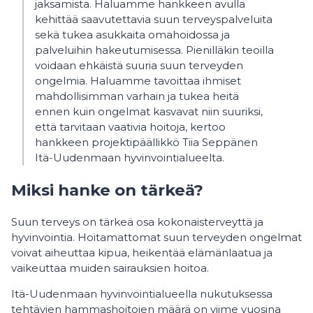
jaksamista. Haluamme hankkeen avulla
kehittää saavutettavia suun terveyspalveluita
sekä tukea asukkaita omahoidossa ja
palveluihin hakeutumisessa. Pienilläkin teoilla
voidaan ehkäistä suuria suun terveyden
ongelmia. Haluamme tavoittaa ihmiset
mahdollisimman varhain ja tukea heitä
ennen kuin ongelmat kasvavat niin suuriksi,
että tarvitaan vaativia hoitoja, kertoo
hankkeen projektipäällikkö Tiia Seppänen
Itä-Uudenmaan hyvinvointialueelta.
Miksi hanke on tärkeä?
Suun terveys on tärkeä osa kokonaisterveyttä ja
hyvinvointia. Hoitamattomat suun terveyden ongelmat
voivat aiheuttaa kipua, heikentää elämänlaatua ja
vaikeuttaa muiden sairauksien hoitoa.
Itä-Uudenmaan hyvinvointialueella nukutuksessa
tehtävien hammashoitojen määrä on viime vuosina