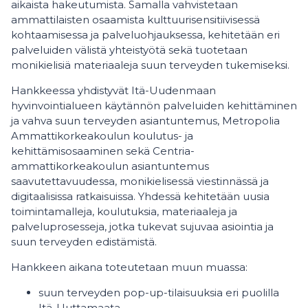
aikaista hakeutumista. Samalla vahvistetaan
ammattilaisten osaamista kulttuurisensitiivisessä
kohtaamisessa ja palveluohjauksessa, kehitetään eri
palveluiden välistä yhteistyötä sekä tuotetaan
monikielisiä materiaaleja suun terveyden tukemiseksi.
Hankkeessa yhdistyvät Itä-Uudenmaan
hyvinvointialueen käytännön palveluiden kehittäminen
ja vahva suun terveyden asiantuntemus,
Metropolia
Ammattikorkeakoulun koulutus- ja
kehittämisosaaminen sekä Centria-
ammattikorkeakoulun asiantuntemus
saavutettavuudessa, monikielisessä viestinnässä ja
digitaalisissa ratkaisuissa. Yhdessä kehitetään uusia
toimintamalleja, koulutuksia, materiaaleja ja
palveluprosesseja, jotka tukevat sujuvaa asiointia ja
suun terveyden edistämistä.
Hankkeen aikana toteutetaan muun muassa:
suun terveyden pop-up-tilaisuuksia eri puolilla
Itä-Uuttamaata