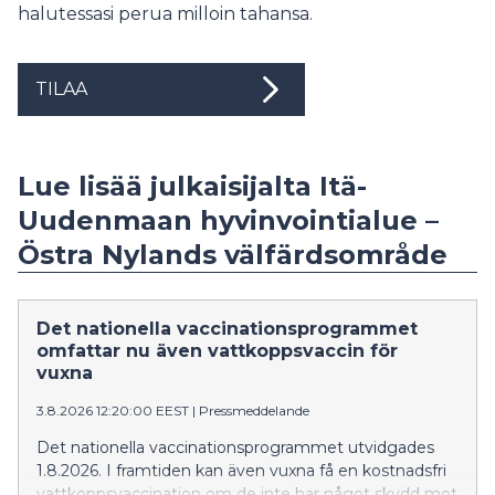
halutessasi perua milloin tahansa.
TILAA
Lue lisää julkaisijalta Itä-
Uudenmaan hyvinvointialue –
Östra Nylands välfärdsområde
Det nationella vaccinationsprogrammet
omfattar nu även vattkoppsvaccin för
vuxna
3.8.2026 12:20:00 EEST
|
Pressmeddelande
Det nationella vaccinationsprogrammet utvidgades
1.8.2026. I framtiden kan även vuxna få en kostnadsfri
vattkoppsvaccination om de inte har något skydd mot