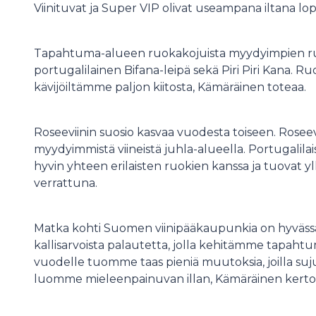
Viinituvat ja Super VIP olivat useampana iltana 
Tapahtuma-alueen ruokakojuista myydyimpien ruok
portugalilainen Bifana-leipä sekä Piri Piri Kana. 
kävijöiltämme paljon kiitosta, Kämäräinen toteaa.
Roseeviinin suosio kasvaa vuodesta toiseen. Roseevi
myydyimmistä viineistä juhla-alueella. Portugalilaise
hyvin yhteen erilaisten ruokien kanssa ja tuovat yllä
verrattuna.
Matka kohti Suomen viinipääkaupunkia on hyväss
kallisarvoista palautetta, jolla kehitämme tapaht
vuodelle tuomme taas pieniä muutoksia, joilla suju
luomme mieleenpainuvan illan, Kämäräinen kerto