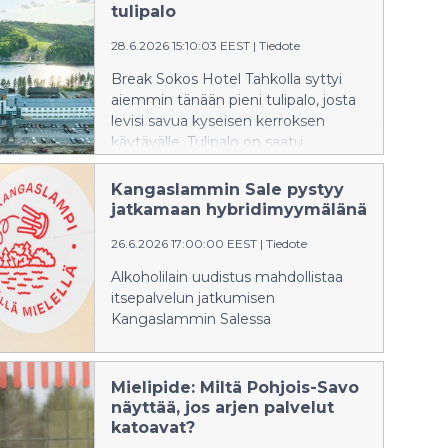
tulipalo
28.6.2026 15:10:03 EEST
|
Tiedote
Break Sokos Hotel Tahkolla syttyi
aiemmin tänään pieni tulipalo, josta
levisi savua kyseisen kerroksen
käytävälle. Tulipalo on saatu
sammutettua. Tulipalossa ei
tapahtunut henkilövahinkoja.
Kangaslammin Sale pystyy
Majoittuminen toimii tällä hetkellä
jatkamaan hybridimyymälänä
yhtä kerrosta lukuun ottamatta
26.6.2026 17:00:00 EEST
|
Tiedote
normaalisti. Maisemasalin
kesäteatteri tältä päivältä on
Alkoholilain uudistus mahdollistaa
peruttu. Kiitos henkilökunnalle ja
itsepalvelun jatkumisen
pelastusviranomaisille ripeästi
Kangaslammin Salessa
toiminnasta.
Mielipide: Miltä Pohjois-Savo
näyttää, jos arjen palvelut
katoavat?