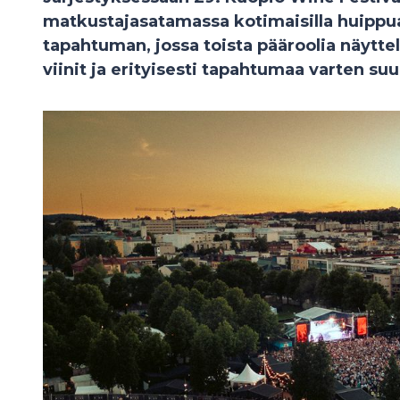
matkustajasatamassa kotimaisilla huippuar
tapahtuman, jossa toista pääroolia näytteli
viinit ja erityisesti tapahtumaa varten su