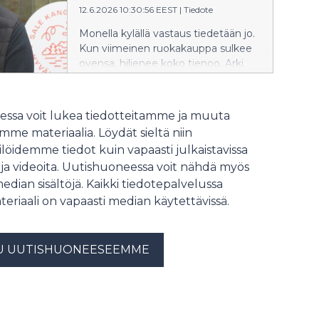
12.6.2026 10:30:56 EEST
|
Tiedote
Monella kylällä vastaus tiedetään jo.
Kun viimeinen ruokakauppa sulkee
ovensa, hiljenee koko tienoo. Arki
vaikeutuu, yhteisö murenee, ja
lopulta ihmiset joutuvat
muuttamaan parempien palveluiden
ssa voit lukea tiedotteitamme ja muuta
perässä. Lauantaina 13. kesäkuuta
me materiaalia. Löydät sieltä niin
vietettävä Kyläkauppapäivä nostaa
löidemme tiedot kuin vapaasti julkaistavissa
esiin kaupan palveluiden merkitystä
 ja videoita. Uutishuoneessa voit nähdä myös
elinvoiman ja huoltovarmuuden
kannalta. Myös meillä Osuuskauppa
median sisältöjä. Kaikki tiedotepalvelussa
PeeÄssässä kyläkauppapäivä näkyy
teriaali on vapaasti median käytettävissä.
aina Vieremältä Heinävedelle asti.
PeeÄssässä meillä on periaate, että
olemme viimeinen toimija, joka
U UUTISHUONEESEEMME
poistuu kylältä. Ajankohtaisena
esimerkkinä tästä voi käyttää
Kangaslammin Salea. Kun Salen
kiinteistön elinkaari tuli tiensä
päähän, mietimme PeeÄssässä,