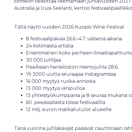
ilomielin tiedottaa teemamaan juhlavuoden 2027 K
Australia ja Uusi-Seelanti, kertoo festivaalipäälli
Tältä näytti vuoden 2026 Kuopio Wine Festival
8 festivaalipäivää 26.6.–4.7. välisenä aikana
24 kotimaista artistia
Ensimmäinen koko perheen ilmaistapahtuma 
30 000 juhlijaa
PeeÄssän henkilöstön Heimojuhla 28.6.
Yli 3000 uutta seuraajaa Instagramissa
16 000 myytyä ruoka-annosta
13 000 myytyä viinipulloa
13 yhteistyökumppania ja 8 seuraa mukana r
60 peeässäläistä töissä festivaalilla
12 milj. euron matkailutulot alueelle
Tänä vuonna juhlakävijät pääsivät nauttimaan läht