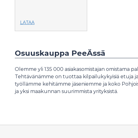
LATAA
Osuuskauppa PeeÄssä
Olemme yli 135 000 asiakasomistajan omistama palv
Tehtävänämme on tuottaa kilpailukykyisiä etuja ja 
työllämme kehitämme jäseniemme ja koko Pohjois
ja yksi maakunnan suurimmista yrityksistä.