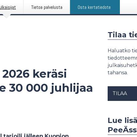
ulkaisijat
Tietoa palvelusta
Osta kertatiedote
Tilaa t
Haluatko tie
tiedotteemme
julkaisuhetk
 2026 keräsi
tahansa.
 30 000 juhlijaa
TILAA
e
Lue lis
PeeÄss
tarjoili jälleen Kuopion