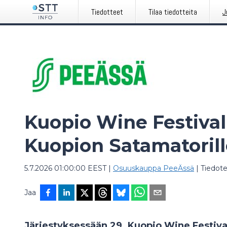
Tiedotteet
Tilaa tiedotteita
J
Kuopio Wine Festival
Kuopion Satamatorille
5.7.2026 01:00:00 EEST
|
Osuuskauppa PeeÄssä
|
Tiedot
Jaa
Järjestyksessään 29. Kuopio Wine Festival 