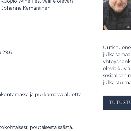
uopio Wine Festivalille olevan
kkö Johanna Kämäräinen.
Uutishuonee
29.6.
julkaisemaam
yhteyshenki
olevia kuvia
sosiaalisen 
julkaistu ma
akentamassa ja purkamassa aluetta
TUTUST
ökohtaisesti poutaisesta säästä.