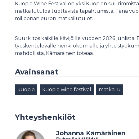
Kuopio Wine Festival on yksi Kuopion suurimmista
matkailutuloa tuottavista tapahtumista. Tänä vuonn
miljoonan euron matkailutulot.
Suurkiitos kaikille kävijöille vuoden 2026 juhlista.
työskentelevälle henkilökunnalle ja yhteistyökum
mahdollista, Kämäräinen toteaa.
Avainsanat
kuopio
kuopio wine festival
matkailu
Yhteyshenkilöt
Johanna Kämäräinen