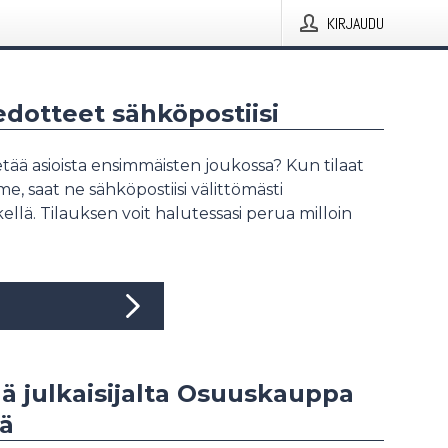
KIRJAUDU
iedotteet sähköpostiisi
tää asioista ensimmäisten joukossa? Kun tilaat
, saat ne sähköpostiisi välittömästi
ellä. Tilauksen voit halutessasi perua milloin
ää julkaisijalta Osuuskauppa
ä