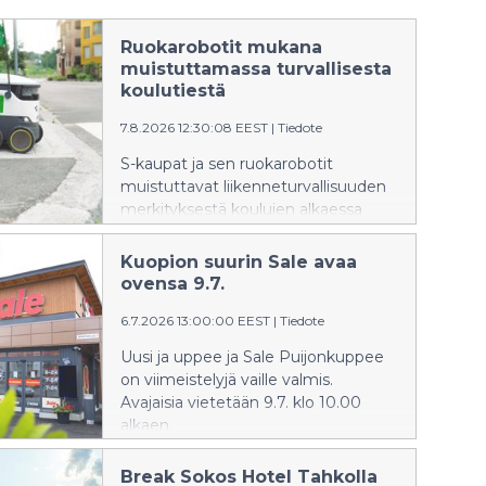
Ruokarobotit mukana
muistuttamassa turvallisesta
koulutiestä
7.8.2026 12:30:08 EEST
|
Tiedote
S-kaupat ja sen ruokarobotit
muistuttavat liikenneturvallisuuden
merkityksestä koulujen alkaessa
Valppain mielin -tempauksella.
Kuopion suurin Sale avaa
ovensa 9.7.
6.7.2026 13:00:00 EEST
|
Tiedote
Uusi ja uppee ja Sale Puijonkuppee
on viimeistelyjä vaille valmis.
Avajaisia vietetään 9.7. klo 10.00
alkaen.
Break Sokos Hotel Tahkolla