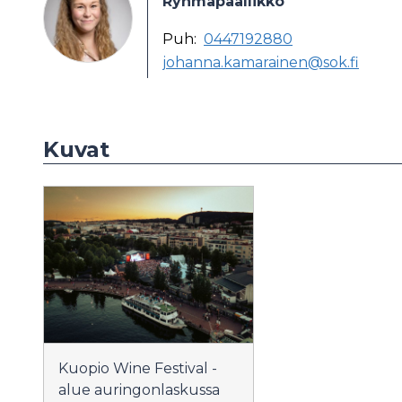
Ryhmäpäällikkö
Puh:
0447192880
johanna.kamarainen@sok.fi
Kuvat
Kuopio Wine Festival -
alue auringonlaskussa