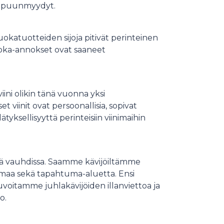
loppuunmyydyt.
atuotteiden sijoja pitivät perinteinen
Ruoka-annokset ovat saaneet
ini olikin tänä vuonna yksi
t viinit ovat persoonallisia, sopivat
tyksellisyyttä perinteisiin viinimaihin
ä vauhdissa. Saamme kävijöiltämme
umaa sekä tapahtuma-aluetta. Ensi
voitamme juhlakävijöiden illanviettoa ja
o.