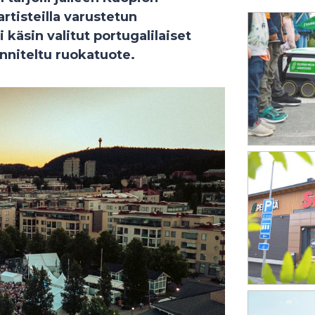
tisteilla varustetun
 käsin valitut portugalilaiset
unniteltu ruokatuote.