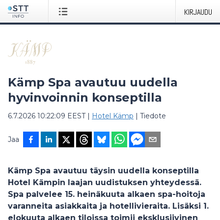
KIRJAUDU
Kämp Spa avautuu uudella
hyvinvoinnin konseptilla
6.7.2026 10:22:09 EEST
|
Hotel Kämp
|
Tiedote
Jaa
Kämp Spa avautuu täysin uudella konseptilla
Hotel Kämpin laajan uudistuksen yhteydessä.
Spa palvelee 15. heinäkuuta alkaen spa-hoitoja
varanneita asiakkaita ja hotellivieraita. Lisäksi 1.
elokuuta alkaen tiloissa toimii eksklusiivinen