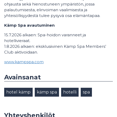
ohjausta sekä hienostuneen ympäristön, jossa
palautumisesta, elinvoiman vaalimisesta ja
yhteisöllisyydestä tulee pysyvä osa elämäntapaa.
Kämp Spa avautuminen
15.7.2026 alkaen: Spa-hoidon varanneet ja
hotellivieraat.
1.8.2026 alkaen: eksklusiivinen Kämp Spa Members’
Club aktivoidaan.
www.kampspa.com
Avainsanat
hotel kämp
kämp spa
hotelli
spa
Yhteyshenkilöt