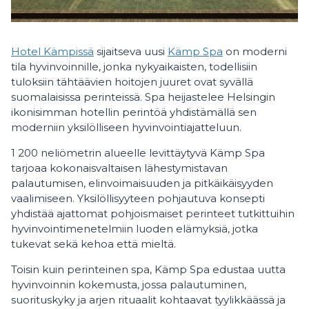
Hotel Kämpissä
sijaitseva uusi
Kämp Spa
on moderni
tila hyvinvoinnille, jonka nykyaikaisten, todellisiin
tuloksiin tähtäävien hoitojen juuret ovat syvällä
suomalaisissa perinteissä. Spa heijastelee Helsingin
ikonisimman hotellin perintöä yhdistämällä sen
moderniin yksilölliseen hyvinvointiajatteluun.
1 200 neliömetrin alueelle levittäytyvä Kämp Spa
tarjoaa kokonaisvaltaisen lähestymistavan
palautumisen, elinvoimaisuuden ja pitkäikäisyyden
vaalimiseen. Yksilöllisyyteen pohjautuva konsepti
yhdistää ajattomat pohjoismaiset perinteet tutkittuihin
hyvinvointimenetelmiin luoden elämyksiä, jotka
tukevat sekä kehoa että mieltä.
Toisin kuin perinteinen spa, Kämp Spa edustaa uutta
hyvinvoinnin kokemusta, jossa palautuminen,
suorituskyky ja arjen rituaalit kohtaavat tyylikkäässä ja