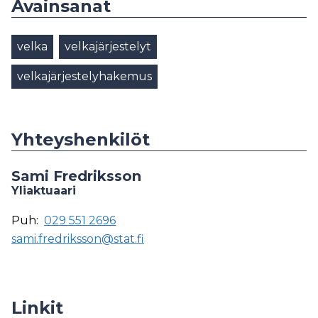
Avainsanat
velka
velkajärjestelyt
velkajärjestelyhakemus
Yhteyshenkilöt
Sami Fredriksson
Yliaktuaari
Puh:
029 551 2696
sami.fredriksson@stat.fi
Linkit