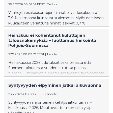
28.7.2026 08:02:14 EEST
|
Tiedote
Vanhojen osakeasuntojen hinnat olivat kesäkuussa
3,9 % alempana kuin vuotta aiemmin. Myös edelliseen
kuukauteen verrattuna hinnat laskivat 0,7 %.
Heinäkuu ei kohentanut kuluttajien
talousnäkemyksiä – luottamus heikointa
Pohjois-Suomessa
27.7.2026 08:02:57 EEST
|
Tiedote
Heinäkuussa 2026 odotukset sekä omasta että
Suomen taloudesta vuoden kuluttua paranivat
hieman. Ostoaikeet ja odotukset työllisyyskehityksestä
pysyivät heikkoina.
Syntyvyyden elpyminen jatkui alkuvuonna
23.7.2026 08:02:13 EEST
|
Tiedote
Syntyvyyden myönteinen kehitys jatkui tammi-
kesäkuussa 2026. Muuttovoitto ulkomailta ylläpiti