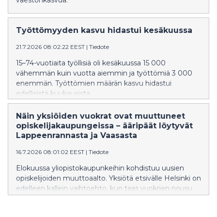
väestönkasvua.
Työttömyyden kasvu hidastui kesäkuussa
21.7.2026 08:02:22 EEST
|
Tiedote
15–74-vuotiaita työllisiä oli kesäkuussa 15 000
vähemmän kuin vuotta aiemmin ja työttömiä 3 000
enemmän. Työttömien määrän kasvu hidastui
edellisistä kuukausista.
Näin yksiöiden vuokrat ovat muuttuneet
opiskelijakaupungeissa – ääripäät löytyvät
Lappeenrannasta ja Vaasasta
16.7.2026 08:01:02 EEST
|
Tiedote
Elokuussa yliopistokaupunkeihin kohdistuu uusien
opiskelijoiden muuttoaalto. Yksiötä etsivälle Helsinki on
edelleen kallein vaihtoehto, kun taas vuokrien nousu
on ollut suurinta Vaasassa.