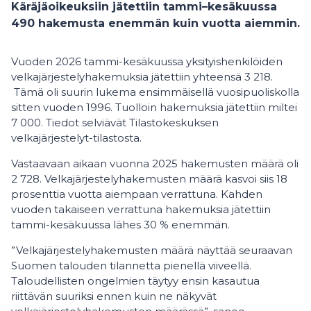
Käräjäoikeuksiin jätettiin tammi–kesäkuussa
490 hakemusta enemmän kuin vuotta aiemmin.
Vuoden 2026 tammi-kesäkuussa yksityishenkilöiden
velkajärjestelyhakemuksia jätettiin yhteensä 3 218.
Tämä oli suurin lukema ensimmäisellä vuosipuoliskolla
sitten vuoden 1996. Tuolloin hakemuksia jätettiin miltei
7 000. Tiedot selviävät Tilastokeskuksen
velkajärjestelyt-tilastosta.
Vastaavaan aikaan vuonna 2025 hakemusten määrä oli
2 728. Velkajärjestelyhakemusten määrä kasvoi siis 18
prosenttia vuotta aiempaan verrattuna. Kahden
vuoden takaiseen verrattuna hakemuksia jätettiin
tammi-kesäkuussa lähes 30 % enemmän.
”Velkajärjestelyhakemusten määrä näyttää seuraavan
Suomen talouden tilannetta pienellä viiveellä.
Taloudellisten ongelmien täytyy ensin kasautua
riittävän suuriksi ennen kuin ne näkyvät