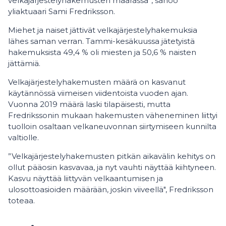
velkajärjestelyhakemusten määrässä”, sanoo
yliaktuaari Sami Fredriksson.
Miehet ja naiset jättivät velkajärjestelyhakemuksia
lähes saman verran. Tammi-kesäkuussa jätetyistä
hakemuksista 49,4 % oli miesten ja 50,6 % naisten
jättämiä.
Velkajärjestelyhakemusten määrä on kasvanut
käytännössä viimeisen viidentoista vuoden ajan.
Vuonna 2019 määrä laski tilapäisesti, mutta
Fredrikssonin mukaan hakemusten väheneminen liittyi
tuolloin osaltaan velkaneuvonnan siirtymiseen kunnilta
valtiolle.
”Velkajärjestelyhakemusten pitkän aikavälin kehitys on
ollut pääosin kasvavaa, ja nyt vauhti näyttää kiihtyneen.
Kasvu näyttää liittyvän velkaantumisen ja
ulosottoasioiden määrään, joskin viiveellä", Fredriksson
toteaa.