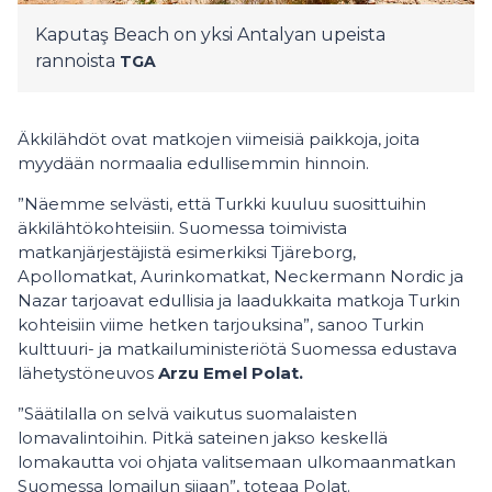
Kaputaş Beach on yksi Antalyan upeista
rannoista
TGA
Äkkilähdöt ovat matkojen viimeisiä paikkoja, joita
myydään normaalia edullisemmin hinnoin.
”Näemme selvästi, että Turkki kuuluu suosittuihin
äkkilähtökohteisiin. Suomessa toimivista
matkanjärjestäjistä esimerkiksi Tjäreborg,
Apollomatkat, Aurinkomatkat, Neckermann Nordic ja
Nazar tarjoavat edullisia ja laadukkaita matkoja Turkin
kohteisiin viime hetken tarjouksina”, sanoo Turkin
kulttuuri- ja matkailuministeriötä Suomessa edustava
lähetystöneuvos
Arzu Emel Polat.
”Säätilalla on selvä vaikutus suomalaisten
lomavalintoihin. Pitkä sateinen jakso keskellä
lomakautta voi ohjata valitsemaan ulkomaanmatkan
Suomessa lomailun sijaan”, toteaa Polat.