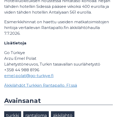
Hotelliluokituksen noustessa hintataso kohoaa: neljän
tähden hotelliin Sidessä pääsee viikoksi 400 eurolla ja
viiden tähden hotelliin Antalyaan 561 eurolla.
Esimerkkihinnat on haettu useiden matkatoimistojen
hintoja vertailevan Rantapallo.fin äkkilähtöhaulla
7.7.2026.
Lisätietoja
Go Türkiye
Arzu Emel Polat
Lähetystöneuvos, Turkin tasavallan suurlähetystö
+358 44 988 8196
emel.polat@go-turkiye.fi
Äkkilähdöt Turkkiin Rantapallo. FI:ssä
Avainsanat
turkki
rantaloma
äkkilähtö