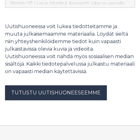
Westin YE Live in Istanbul -konsertti, joka on samalla
artistin Euroopan-kiertueen näyttävä aloitus.
Uutishuoneessa voit lukea tiedotteitamme ja
muuta julkaisemaamme materiaalia. Löydät sieltä
niin yhteyshenkilöidemme tiedot kuin vapaasti
julkaistavissa olevia kuvia ja videoita.
Uutishuoneessa voit nähdä myös sosiaalisen median
sisältöjä. Kaikki tiedotepalvelussa julkaistu materiaali
on vapaasti median käytettävissä.
TUTUSTU UUTISHUONEESEEMME