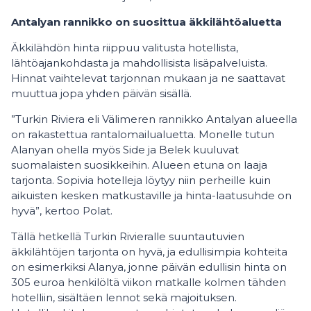
Antalyan rannikko on suosittua äkkilähtöaluetta
Äkkilähdön hinta riippuu valitusta hotellista,
lähtöajankohdasta ja mahdollisista lisäpalveluista.
Hinnat vaihtelevat tarjonnan mukaan ja ne saattavat
muuttua jopa yhden päivän sisällä.
”Turkin Riviera eli Välimeren rannikko Antalyan alueella
on rakastettua rantalomailualuetta. Monelle tutun
Alanyan ohella myös Side ja Belek kuuluvat
suomalaisten suosikkeihin. Alueen etuna on laaja
tarjonta. Sopivia hotelleja löytyy niin perheille kuin
aikuisten kesken matkustaville ja hinta-laatusuhde on
hyvä”, kertoo Polat.
Tällä hetkellä Turkin Rivieralle suuntautuvien
äkkilähtöjen tarjonta on hyvä, ja edullisimpia kohteita
on esimerkiksi Alanya, jonne päivän edullisin hinta on
305 euroa henkilöltä viikon matkalle kolmen tähden
hotelliin, sisältäen lennot sekä majoituksen.