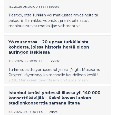
15.7.2026 08:00:00 EEST
|
Tiedote
Tiesitkö, että Turkkiin voi matkustaa myös helteitä
pakoon? Rannikko, vuoristot ja mikroilmastot
monipuolistavat matkailijan vaihtoehtoja.
Yö museossa – 20 upeaa turkkilaista
kohdetta, joissa historia herää eloon
auringon laskiessa
18.6.2026 08:00:00 EEST
|
Tiedote
Turkin suosittu yömuseo-ohjelma (Night Museums
Project) käynnistyy kolmannelle kaudelleen kesällä
2026. Hankkeen tavoitteena on tuoda maan
kulttuuriperintöä helpommin matkailijoiden ulottuville
– myös normaalien aukioloaikojen ulkopuolella.
Istanbul keräsi yhdessä illassa yli 140 000
konserttikävijää – Kaksi kovan luokan
stadionkonserttia samana iltana
4.6.2026 14:00:00 EEST
|
Tiedote