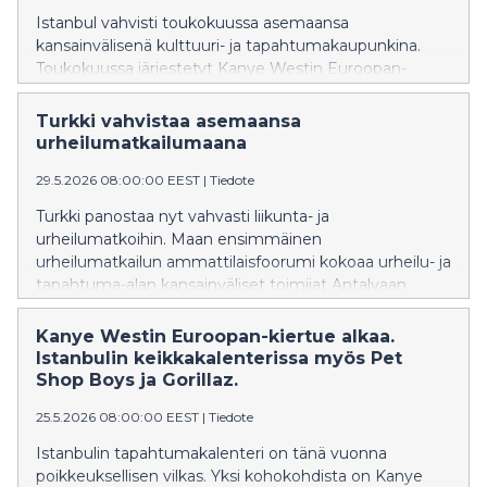
Istanbul vahvisti toukokuussa asemaansa
kansainvälisenä kulttuuri- ja tapahtumakaupunkina.
Toukokuussa järjestetyt Kanye Westin Euroopan-
kiertueen avauskonsertti sekä maailmankuulun
tenorin Andrea Bocellin stadionkonsertti keräsivät
Turkki vahvistaa asemaansa
yhteensä yli 140 000 musiikin ystävää eri puolilta
urheilumatkailumaana
maailmaa.
29.5.2026 08:00:00 EEST
|
Tiedote
Turkki panostaa nyt vahvasti liikunta- ja
urheilumatkoihin. Maan ensimmäinen
urheilumatkailun ammattilaisfoorumi kokoaa urheilu- ja
tapahtuma-alan kansainväliset toimijat Antalyaan
touko-kesäkuussa 2026.
Kanye Westin Euroopan-kiertue alkaa.
Istanbulin keikkakalenterissa myös Pet
Shop Boys ja Gorillaz.
25.5.2026 08:00:00 EEST
|
Tiedote
Istanbulin tapahtumakalenteri on tänä vuonna
poikkeuksellisen vilkas. Yksi kohokohdista on Kanye