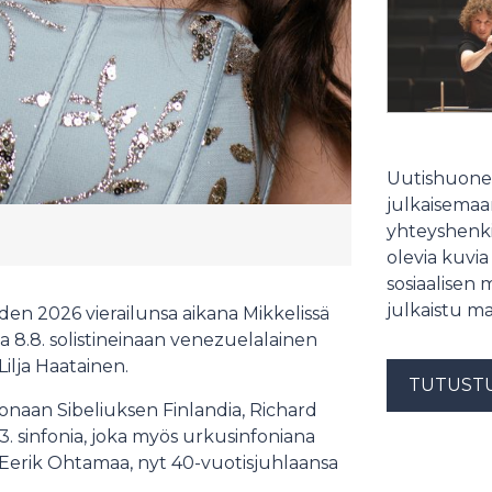
Uutishuonee
julkaisemaam
yhteyshenki
olevia kuvia
sosiaalisen 
julkaistu ma
en 2026 vierailunsa aikana Mikkelissä
ja 8.8. solistineinaan venezuelalainen
Lilja Haatainen.
TUTUST
tonaan Sibeliuksen Finlandia, Richard
 3. sinfonia, joka myös urkusinfoniana
Eerik Ohtamaa, nyt 40-vuotisjuhlaansa