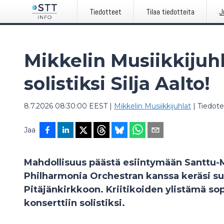
Tiedotteet
Tilaa tiedotteita
J
Mikkelin Musiikkijuhli
solistiksi Silja Aalto!
8.7.2026 08:30:00 EEST
|
Mikkelin Musiikkijuhlat
|
Tiedote
Jaa
Mahdollisuus päästä esiintymään Santtu-
Philharmonia Orchestran kanssa keräsi s
Pitäjänkirkkoon. Kriitikoiden ylistämä so
konserttiin solistiksi.