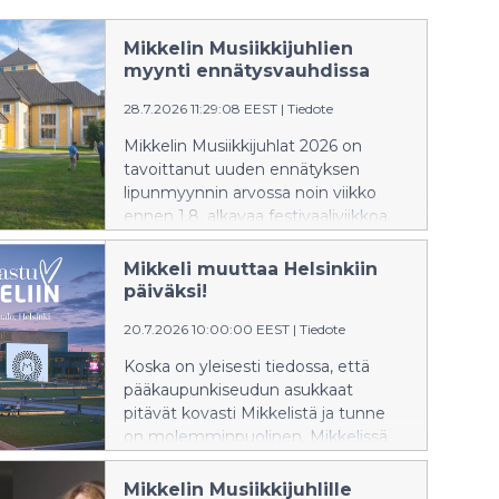
Mikkelin Musiikkijuhlien
myynti ennätysvauhdissa
28.7.2026 11:29:08 EEST
|
Tiedote
Mikkelin Musiikkijuhlat 2026 on
tavoittanut uuden ennätyksen
lipunmyynnin arvossa noin viikko
ennen 1.8. alkavaa festivaaliviikkoa.
Mikkeli muuttaa Helsinkiin
päiväksi!
20.7.2026 10:00:00 EEST
|
Tiedote
Koska on yleisesti tiedossa, että
pääkaupunkiseudun asukkaat
pitävät kovasti Mikkelistä ja tunne
on molemminpuolinen, Mikkelissä
päätettiin saattaa myös loput
helsinkiläiset mukavan asian äärelle.
Mikkelin Musiikkijuhlille