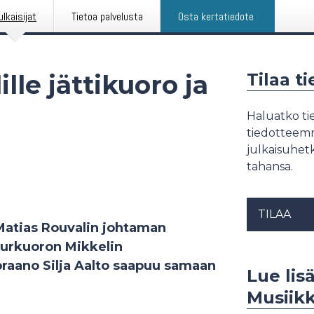
ulkaisijat
Tietoa palvelusta
Osta kertatiedote
lle jättikuoro ja
Tilaa t
Haluatko tie
tiedotteemme
julkaisuhetk
tahansa.
TILAA
Matias Rouvalin johtaman
uurkuoron Mikkelin
praano Silja Aalto saapuu samaan
Lue lisä
Musiikk