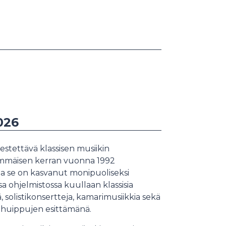
026
jestettävä klassisen musiikin
simmäisen kerran vuonna 1992
a se on kasvanut monipuoliseksi
sa ohjelmistossa kuullaan klassisia
, solistikonsertteja, kamarimusiikkia sekä
 huippujen esittämänä.