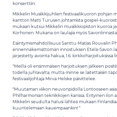
konserttiin.
Mikkelin Musiikkijuhlien festivaalikuoron pohjan 
kanttori Matti Turusen johtamista gospel-kuoroista
mukaan kutsui Mikkelin musiikkiopiston kuoroa ja
Korhonen. Mukana on laulajia myös Savonlinnasta
Esiintymismahdollisuus Santtu-Matias Rouvalin Phi
ennennäkemättömän innostuksen Etelä-Savon laul
järjestetty avointa hakua, 1.6. kirkkoharjoituksissa li
"Meillä oli ensimmäisen harjoituksen jälkeen posi
todella juhlavalta, mutta minne se laitettaisiin täp
festivaalijohtaja Mirva Helske päivittelee.
"Muutaman viikon neuvonpidolla Lontooseen asia s
Philharmonian teknikkojen kanssa. Erityinen ilon a
Mikkelin seudulta halusi lähteä mukaan Finlandia
kuuntelemaan kauempaankin! "