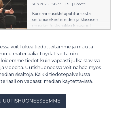
30.7.2025 11:28:33 EEST
|
Tiedote
loppuun ja yleisö osoitti suosiotaan
seisten. Tänä vuonna vuorossa ovat
Kamarimusiikkitapahtumasta
Lord of the Rings -konsertit ja
sinfoniaorkestereiden ja klassisen
odotukset ovat vähintään yhtä
musiikin festivaaliksi kasvanut
korkealla.
Mikkelin Musikkijuhlat alkaa tulevana
viikonloppuna. 2.-10.8. vietettävällä
festivaalilla esiintyy kansainvälisiä
ssa voit lukea tiedotteitamme ja muuta
klassisen musiikin tähtiä ja
me materiaalia. Löydät sieltä niin
rakastetuimpia kotimaisia taiteilijoita,
löidemme tiedot kuin vapaasti julkaistavissa
sinfoniaorkestereita ja kuoroja
 ja videoita. Uutishuoneessa voit nähdä myös
huippukapellimestareiden johdolla.
Kesän 2025 ohjelmiston inspiraationa
median sisältöjä. Kaikki tiedotepalvelussa
ovat legendaariset tarut, eepokset,
teriaali on vapaasti median käytettävissä.
säveltäjät ja teokset.
U UUTISHUONEESEEMME