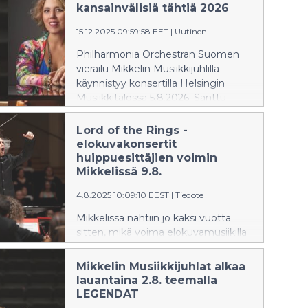
Mikkelin kaupunki
kansainvälisiä tähtiä 2026
yhteistyökumppaneineen valloittaa
15.12.2025 09:59:58 EET
|
Uutinen
Helsingin Musiikkitalon 5. elokuuta ja
kutsuu pääkaupunkiseudun
Philharmonia Orchestran Suomen
asukkaat tutustumaan ja
vierailu Mikkelin Musiikkijuhlilla
ihastumaan kaupunkiimme.
käynnistyy konsertilla Helsingin
Musiikkitalossa 5.8.2026. Santtu-
Matias Rouvalin johtaman konsertin
solistina kuullaan venezuelalainen
Lord of the Rings -
tähtipianisti Gabriela Montero. Muut
elokuvakonsertit
Philharmonia Orchestran konsertit
huippuesittäjien voimin
kuullaan Mikkelin Musiikkijuhlilla
Mikkelissä 9.8.
6.-8.8.2026.
4.8.2025 10:09:10 EEST
|
Tiedote
Mikkelissä nähtiin jo kaksi vuotta
sitten, mikä voima elokuvamusiikilla
voi olla. Kaupunki täyttyi Harry
Potter -faneista ja oheisohjelmasta
Mikkelin Musiikkijuhlat alkaa
ja houkutti paikalle myös rooliasuihin
lauantaina 2.8. teemalla
pukeutuneita konserttivieraita.
LEGENDAT
Molemmat konsertit myytiin