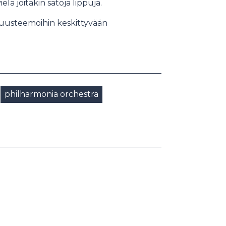
elä joitakin satoja lippuja.
lisuusteemoihin keskittyvään
philharmonia orchestra