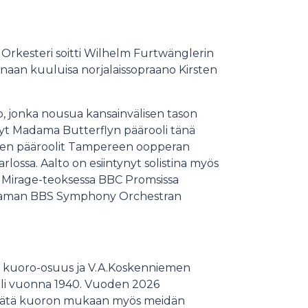
 Orkesteri soitti Wilhelm Furtwänglerin
tinaan kuuluisa norjalaissopraano Kirsten
lto, jonka nousua kansainvälisen tason
ännyt Madama Butterflyn päärooli tänä
kojen pääroolit Tampereen oopperan
rlossa. Aalto on esiintynyt solistina myös
 Mirage-teoksessa BBC Promsissa
ohtaman BBS Symphony Orchestran
ja kuoro-osuus ja V.A.Koskenniemen
 eli vuonna 1940. Vuoden 2026
isätä kuoron mukaan myös meidän