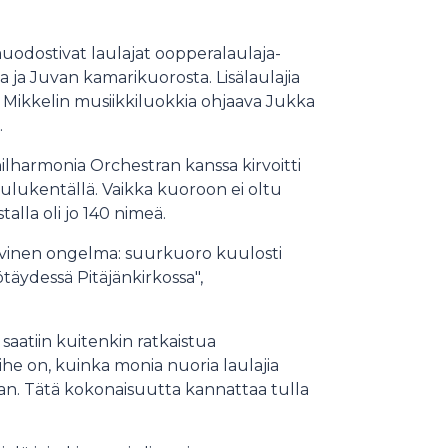
muodostivat laulajat oopperalaulaja-
 ja Juvan kamarikuorosta. Lisälaulajia
 Mikkelin musiikkiluokkia ohjaava Jukka
.
lharmonia Orchestran kanssa kirvoitti
ukentällä. Vaikka kuoroon ei oltu
stalla oli jo 140 nimeä.
tiivinen ongelma: suurkuoro kuulosti
ötäydessä Pitäjänkirkossa",
aatiin kuitenkin ratkaistua
ihe on, kuinka monia nuoria laulajia
an. Tätä kokonaisuutta kannattaa tulla