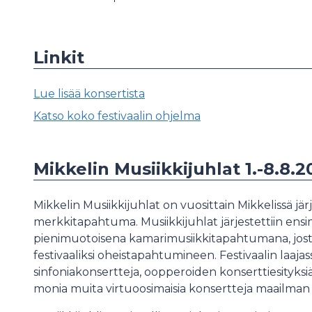
Linkit
Lue lisää konsertista
Katso koko festivaalin ohjelma
Mikkelin Musiikkijuhlat 1.-8.8.2
Mikkelin Musiikkijuhlat on vuosittain Mikkelissä jär
merkkitapahtuma. Musiikkijuhlat järjestettiin en
pienimuotoisena kamarimusiikkitapahtumana, jost
festivaaliksi oheistapahtumineen. Festivaalin laajas
sinfoniakonsertteja, oopperoiden konserttiesityksiä
monia muita virtuoosimaisia konsertteja maailman