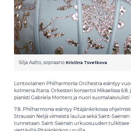
Silja Aalto, sopraano
Kristina Tsvetkova
Lontoolainen Philharmonia Orchestra esiintyy vuod
kolmena iltana. Orkesteri konsertoi Mikaelissa 6.8. 
pianisti Gabriela Montero ja nuori suomalaisviulisti 
7.8. Philharmonia esiintyy Pitäjänkirkossa ohjelmis
Straussin Neljä viimeistä laulua sekä Saint-Saënsin
tunnetaan. Saint-Saënsin urkuosuuden tulkitsee 
viettävillä Pitäjänkirkon uruilla.