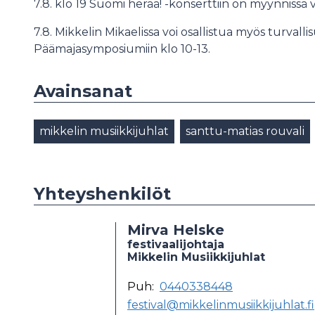
7.8. klo 19 Suomi herää! -konserttiin on myynnissä vi
7.8. Mikkelin Mikaelissa voi osallistua myös turval
Päämajasymposiumiin klo 10-13.
Avainsanat
mikkelin musiikkijuhlat
santtu-matias rouvali
Yhteyshenkilöt
Mirva Helske
festivaalijohtaja
Mikkelin Musiikkijuhlat
Puh:
0440338448
festival@mikkelinmusiikkijuhlat.fi