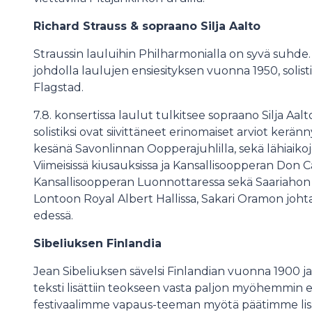
Richard Strauss & sopraano Silja Aalto
Straussin lauluihin Philharmonialla on syvä suhde.
johdolla laulujen ensiesityksen vuonna 1950, solis
Flagstad.
7.8. konsertissa laulut tulkitsee sopraano Silja Aa
solistiksi ovat siivittäneet erinomaiset arviot ker
kesänä Savonlinnan Oopperajuhlilla, sekä lähiai
Viimeisissä kiusauksissa ja Kansallisoopperan Don Ca
Kansallisoopperan Luonnottaressa sekä Saariahon
Lontoon Royal Albert Hallissa, Sakari Oramon j
edessä.
Sibeliuksen Finlandia
Jean Sibeliuksen sävelsi Finlandian vuonna 1900 
teksti lisättiin teokseen vasta paljon myöhemmin
festivaalimme vapaus-teeman myötä päätimme l