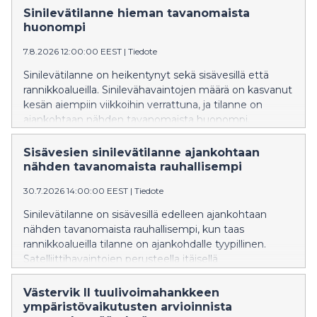
Sinilevätilanne hieman tavanomaista
huonompi
7.8.2026 12:00:00 EEST
|
Tiedote
Sinilevätilanne on heikentynyt sekä sisävesillä että
rannikkoalueilla. Sinilevähavaintojen määrä on kasvanut
kesän aiempiin viikkoihin verrattuna, ja tilanne on
ajankohtaan nähden tavanomaista huonompi.
Sisävesien sinilevätilanne ajankohtaan
nähden tavanomaista rauhallisempi
30.7.2026 14:00:00 EEST
|
Tiedote
Sinilevätilanne on sisävesillä edelleen ajankohtaan
nähden tavanomaista rauhallisempi, kun taas
rannikkoalueilla tilanne on ajankohdalle tyypillinen.
Satelliittihavaintojen perusteella itäisellä
Suomenlahdella on esiintynyt sinilevän pintakukintoja.
Västervik II tuulivoimahankkeen
ympäristövaikutusten arvioinnista