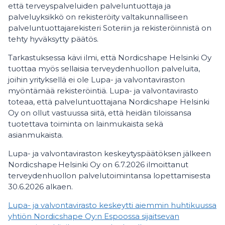
että terveyspalveluiden palveluntuottaja ja
palveluyksikkö on rekisteröity valtakunnalliseen
palveluntuottajarekisteri Soteriin ja rekisteröinnistä on
tehty hyväksytty päätös.
Tarkastuksessa kävi ilmi, että Nordicshape Helsinki Oy
tuottaa myös sellaisia terveydenhuollon palveluita,
joihin yrityksellä ei ole Lupa- ja valvontaviraston
myöntämää rekisteröintiä. Lupa- ja valvontavirasto
toteaa, että palveluntuottajana Nordicshape Helsinki
Oy on ollut vastuussa siitä, että heidän tiloissansa
tuotettava toiminta on lainmukaista sekä
asianmukaista.
Lupa- ja valvontaviraston keskeytyspäätöksen jälkeen
Nordicshape Helsinki Oy on 6.7.2026 ilmoittanut
terveydenhuollon palvelutoimintansa lopettamisesta
30.6.2026 alkaen.
Lupa- ja valvontavirasto keskeytti aiemmin huhtikuussa
yhtiön Nordicshape Oy:n Espoossa sijaitsevan