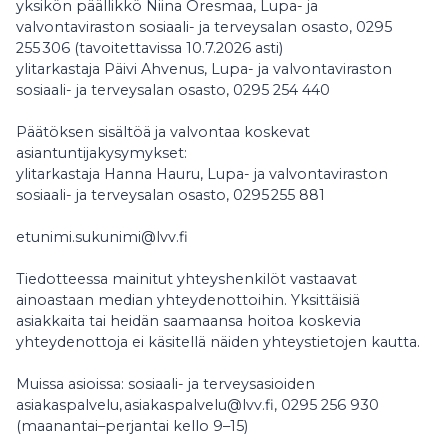
yksikön päällikkö Niina Oresmaa, Lupa- ja
valvontaviraston sosiaali- ja terveysalan osasto, 0295
255 306 (tavoitettavissa 10.7.2026 asti)
ylitarkastaja Päivi Ahvenus, Lupa- ja valvontaviraston
sosiaali- ja terveysalan osasto, 0295 254 440
Päätöksen sisältöä ja valvontaa koskevat
asiantuntijakysymykset:
ylitarkastaja Hanna Hauru, Lupa- ja valvontaviraston
sosiaali- ja terveysalan osasto, 0295 255 881
etunimi.sukunimi@lvv.fi
Tiedotteessa mainitut yhteyshenkilöt vastaavat
ainoastaan median yhteydenottoihin. Yksittäisiä
asiakkaita tai heidän saamaansa hoitoa koskevia
yhteydenottoja ei käsitellä näiden yhteystietojen kautta.
Muissa asioissa: sosiaali- ja terveysasioiden
asiakaspalvelu, asiakaspalvelu@lvv.fi, 0295 256 930
(maanantai–perjantai kello 9–15)