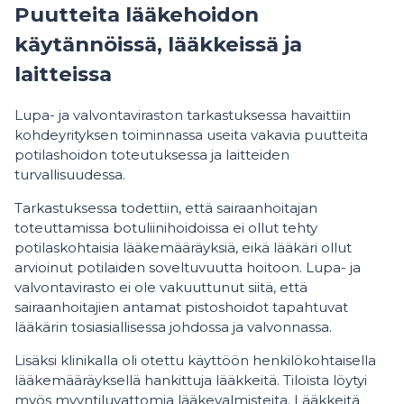
Puutteita lääkehoidon
käytännöissä, lääkkeissä ja
laitteissa
Lupa- ja valvontaviraston tarkastuksessa havaittiin
kohdeyrityksen toiminnassa useita vakavia puutteita
potilashoidon toteutuksessa ja laitteiden
turvallisuudessa.
Tarkastuksessa todettiin, että sairaanhoitajan
toteuttamissa botuliinihoidoissa ei ollut tehty
potilaskohtaisia lääkemääräyksiä, eikä lääkäri ollut
arvioinut potilaiden soveltuvuutta hoitoon. Lupa- ja
valvontavirasto ei ole vakuuttunut siitä, että
sairaanhoitajien antamat pistoshoidot tapahtuvat
lääkärin tosiasiallisessa johdossa ja valvonnassa.
Lisäksi klinikalla oli otettu käyttöön henkilökohtaisella
lääkemääräyksellä hankittuja lääkkeitä. Tiloista löytyi
myös myyntiluvattomia lääkevalmisteita. Lääkkeitä