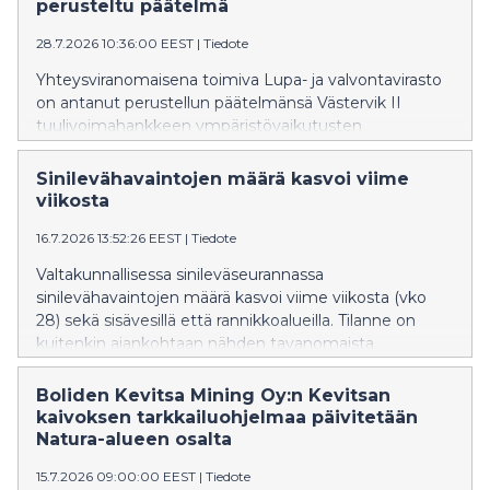
perusteltu päätelmä
28.7.2026 10:36:00 EEST
|
Tiedote
Yhteysviranomaisena toimiva Lupa- ja valvontavirasto
on antanut perustellun päätelmänsä Västervik II
tuulivoimahankkeen ympäristövaikutusten
arviointiselostuksesta.
Sinilevähavaintojen määrä kasvoi viime
viikosta
16.7.2026 13:52:26 EEST
|
Tiedote
Valtakunnallisessa sinileväseurannassa
sinilevähavaintojen määrä kasvoi viime viikosta (vko
28) sekä sisävesillä että rannikkoalueilla. Tilanne on
kuitenkin ajankohtaan nähden tavanomaista
rauhallisempi.
Boliden Kevitsa Mining Oy:n Kevitsan
kaivoksen tarkkailuohjelmaa päivitetään
Natura-alueen osalta
15.7.2026 09:00:00 EEST
|
Tiedote