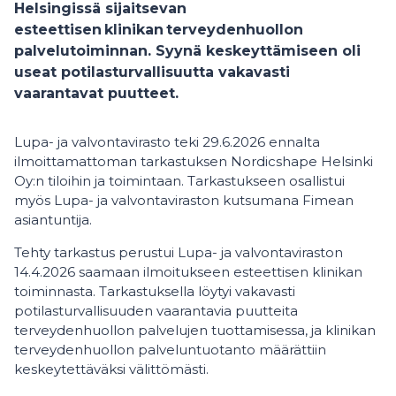
Helsingissä sijaitsevan
esteettisen klinikan terveydenhuollon
palvelutoiminnan. Syynä keskeyttämiseen oli
useat potilasturvallisuutta vakavasti
vaarantavat puutteet.
Lupa- ja valvontavirasto teki 29.6.2026 ennalta
ilmoittamattoman tarkastuksen Nordicshape Helsinki
Oy:n tiloihin ja toimintaan. Tarkastukseen osallistui
myös Lupa- ja valvontaviraston kutsumana Fimean
asiantuntija.
Tehty tarkastus perustui Lupa- ja valvontaviraston
14.4.2026 saamaan ilmoitukseen esteettisen klinikan
toiminnasta. Tarkastuksella löytyi vakavasti
potilasturvallisuuden vaarantavia puutteita
terveydenhuollon palvelujen tuottamisessa, ja klinikan
terveydenhuollon palveluntuotanto määrättiin
keskeytettäväksi välittömästi.