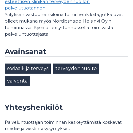
esteettisen klinikan terveydenhuollon
palvelutuotannon.
Yrityksen vastuuhenkilöinä toimi henkilöitä, jotka ovat
olleet mukana myös Nordicshape Helsinki Oy:n
toiminnassa. Kyse oli eri y-tunnuksella toimivasta
palveluntuottajasta.
Avainsanat
sosiaali- ja terveys
terveydenhuolto
valvonta
Yhteyshenkilöt
Palveluntuottajan toiminnan keskeyttämistä koskevat
media- ja viestintäkysymykset: