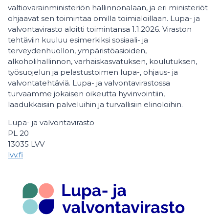
valtiovarainministeriön hallinnonalaan, ja eri ministeriöt
ohjaavat sen toimintaa omilla toimialoillaan. Lupa- ja
valvontavirasto aloitti toimintansa 1.1.2026. Viraston
tehtäviin kuuluu esimerkiksi sosiaali- ja
terveydenhuollon, ympäristöasioiden,
alkoholihallinnon, varhaiskasvatuksen, koulutuksen,
työsuojelun ja pelastustoimen lupa-, ohjaus- ja
valvontatehtäviä. Lupa- ja valvontavirastossa
turvaamme jokaisen oikeutta hyvinvointiin,
laadukkaisiin palveluihin ja turvallisiin elinoloihin.
Lupa- ja valvontavirasto
PL 20
13035 LVV
lvv.fi