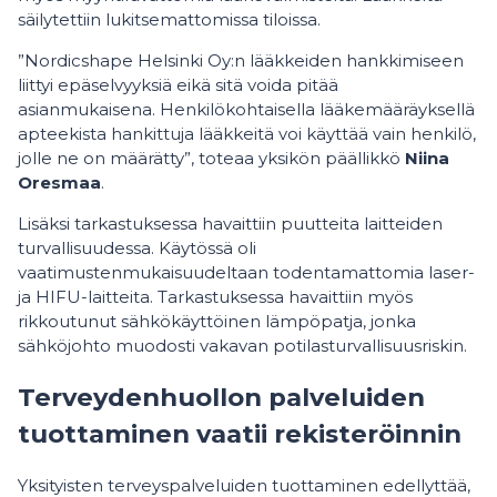
säilytettiin lukitsemattomissa tiloissa.
”Nordicshape Helsinki Oy:n lääkkeiden hankkimiseen
liittyi epäselvyyksiä eikä sitä voida pitää
asianmukaisena. Henkilökohtaisella lääkemääräyksellä
apteekista hankittuja lääkkeitä voi käyttää vain henkilö,
jolle ne on määrätty”, toteaa yksikön päällikkö
Niina
Oresmaa
.
Lisäksi tarkastuksessa havaittiin puutteita laitteiden
turvallisuudessa. Käytössä oli
vaatimustenmukaisuudeltaan todentamattomia laser-
ja HIFU-laitteita. Tarkastuksessa havaittiin myös
rikkoutunut sähkökäyttöinen lämpöpatja, jonka
sähköjohto muodosti vakavan potilasturvallisuusriskin.
Terveydenhuollon palveluiden
tuottaminen vaatii rekisteröinnin
Yksityisten terveyspalveluiden tuottaminen edellyttää,