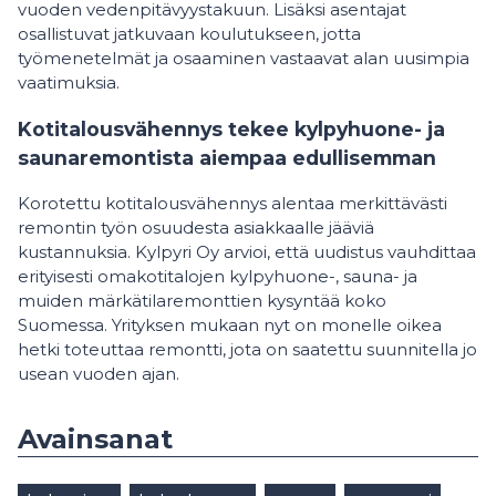
vuoden vedenpitävyystakuun. Lisäksi asentajat
osallistuvat jatkuvaan koulutukseen, jotta
työmenetelmät ja osaaminen vastaavat alan uusimpia
vaatimuksia.
Kotitalousvähennys tekee kylpyhuone- ja
saunaremontista aiempaa edullisemman
Korotettu kotitalousvähennys alentaa merkittävästi
remontin työn osuudesta asiakkaalle jääviä
kustannuksia. Kylpyri Oy arvioi, että uudistus vauhdittaa
erityisesti omakotitalojen kylpyhuone-, sauna- ja
muiden märkätilaremonttien kysyntää koko
Suomessa. Yrityksen mukaan nyt on monelle oikea
hetki toteuttaa remontti, jota on saatettu suunnitella jo
usean vuoden ajan.
Avainsanat