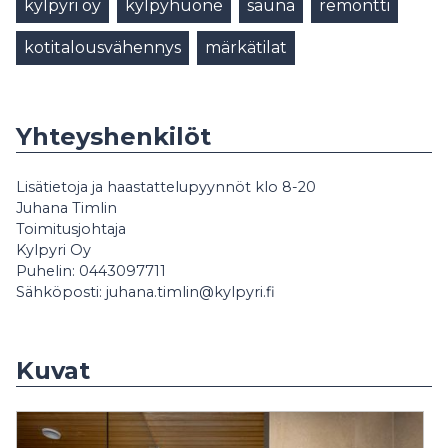
kylpyri oy
kylpyhuone
sauna
remontti
kotitalousvähennys
märkätilat
Yhteyshenkilöt
Lisätietoja ja haastattelupyynnöt klo 8-20
Juhana Timlin
Toimitusjohtaja
Kylpyri Oy
Puhelin: 0443097711
Sähköposti: juhana.timlin@kylpyri.fi
Kuvat