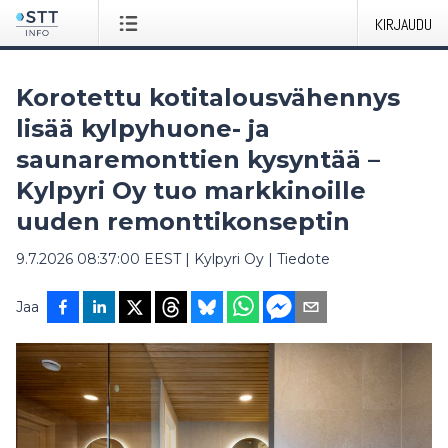
KIRJAUDU
Korotettu kotitalousvähennys
lisää kylpyhuone- ja
saunaremonttien kysyntää –
Kylpyri Oy tuo markkinoille
uuden remonttikonseptin
9.7.2026 08:37:00 EEST
|
Kylpyri Oy
|
Tiedote
Jaa