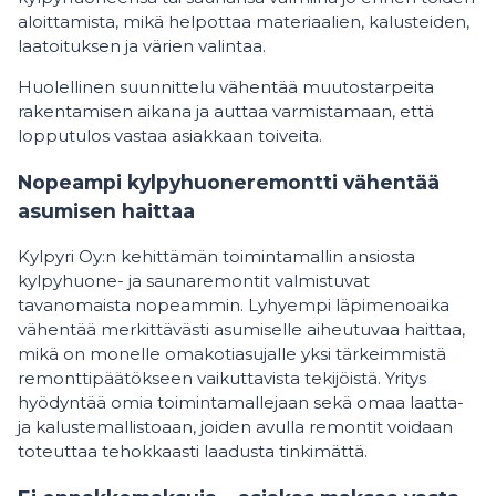
aloittamista, mikä helpottaa materiaalien, kalusteiden,
laatoituksen ja värien valintaa.
Huolellinen suunnittelu vähentää muutostarpeita
rakentamisen aikana ja auttaa varmistamaan, että
lopputulos vastaa asiakkaan toiveita.
Nopeampi kylpyhuoneremontti vähentää
asumisen haittaa
Kylpyri Oy:n kehittämän toimintamallin ansiosta
kylpyhuone- ja saunaremontit valmistuvat
tavanomaista nopeammin. Lyhyempi läpimenoaika
vähentää merkittävästi asumiselle aiheutuvaa haittaa,
mikä on monelle omakotiasujalle yksi tärkeimmistä
remonttipäätökseen vaikuttavista tekijöistä. Yritys
hyödyntää omia toimintamallejaan sekä omaa laatta-
ja kalustemallistoaan, joiden avulla remontit voidaan
toteuttaa tehokkaasti laadusta tinkimättä.