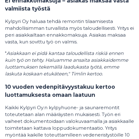
Ei ennakkomaksuja – asiakas maksaa vasta
valmiista työstä
Kylpyri Oy haluaa tehdä remontin tilaamisesta
mahdollisimman turvallista myös taloudellisesti. Yritys ei
peri asiakkailtaan ennakkomaksuja. Asiakas maksaa
vasta, kun sovittu työ on valmis.
"
Asiakkaan ei pidä kantaa taloudellista riskiä ennen
kuin työ on tehty. Haluamme ansaita asiakkaidemme
luottamuksen tekemällä laadukasta työtä, emme
laskuta koskaan etukäteen," Timlin kertoo.
10 vuoden vedenpitävyystakuu kertoo
luottamuksesta omaan laatuun
Kaikki Kylpyri Oy:n kylpyhuone- ja saunaremontit
toteutetaan alan määräysten mukaisesti. Työn eri
vaiheet dokumentoidaan valokuvaamalla ja asiakkaalle
toimitetaan kattava loppudokumentaatio. Yritys
myöntää kaikille toteuttamilleen vedeneristystöille 10