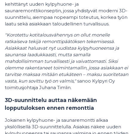
kehittänyt uuden kylpyhuone- ja
saunaremonttikonseptin, jossa yhdistyvät moderni 3D-
suunnittelu, aiempaa nopeampi toteutus, korkea työn
laatu sekä asiakkaan taloudellinen turvallisuus.
"Korotettu kotitalousvähennys on ollut monelle
ratkaiseva tekijä remonttipäätöksen tekemisessä.
Asiakkaat haluavat nyt uudistaa kylpyhuoneensa ja
saunansa laadukkaasti, mutta samalla
mahdollisimman turvallisesti ja vaivattomasti. Siksi
olemme rakentaneet toimintamallin, jossa asiakkaan ei
tarvitse maksaa mitään etukäteen – maksu suoritetaan
vasta, kun sovittu työ on valmis,"
sanoo Kylpyri Oy
toimitusjohtaja Juhana Timlin.
3D-suunnittelu auttaa näkemään
lopputuloksen ennen remonttia
Jokainen kylpyhuone- ja saunaremontti alkaa
yksilöllisellä 3D-suunnittelulla. Asiakas näkee uuden
kylpyhuoneensa tai saunansa valmiina jo ennen töiden