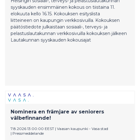
Helsingin sosiaali-, terveys- ja pelastuslautakunnan
syyskauden ensimmäinen kokous on tiistaina 11.
elokuuta kello 16.15. Kokouksen esityslista
liitteineen on kaupungin verkkosivuilla. Kokouksen
päätöstiedote julkaistaan sosiaali-, terveys- ja
pelastuslautakunnan verkkosivuilla kokouksen jälkeen
Lautakunnan syyskauden kokousajat
Nominera en främjare av seniorers
välbefinnande!
7.8.2026 13:00:00 EEST
|
Vaasan kaupunki - Vasa stad
|
Pressmeddelande