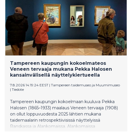
Tampereen kaupungin kokoelmateos
Veneen tervaaja mukana Pekka Halosen
kansainvälisellä näyttelykiertueella
7.8.2026 14:19:24 EEST
|
Tampereen taidemuseo ja Muumimuseo
|
Tiedote
Tampereen kaupungin kokoelmaan kuuluva Pekka
Halosen (1865–1933) maalaus Veneen tervaaja (1908)
on ollut loppuvuodesta 2025 lähtien mukana
taidemaalarin retrospektiivisissä näyttelyissä
Ranskassa ja Alankomaissa. Alankomaissa