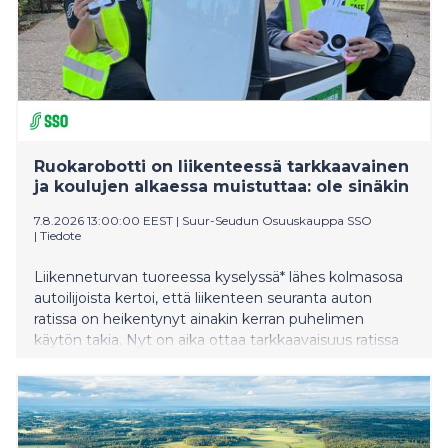
Ruokarobotti on liikenteessä tarkkaavainen
ja koulujen alkaessa muistuttaa: ole sinäkin
7.8.2026 13:00:00 EEST
|
Suur-Seudun Osuuskauppa SSO
|
Tiedote
Liikenneturvan tuoreessa kyselyssä* lähes kolmasosa
autoilijoista kertoi, että liikenteen seuranta auton
ratissa on heikentynyt ainakin kerran puhelimen
käytön takia. Nyt on aika ottaa tarkkaavaisuus ratissa
tavaksi ja jättää puhelin laukkuun tai taskuun, sillä
pienet koululaiset aloittavat koulutiensä. Kun koulut
alkavat, katukuvassa tutuksi tulleet S-kaupat-palvelun
ruokarobotit kerääntyvät myymälöiden lähistölle
muistuttamaan erityisesti aikuisia valppaudesta, kun