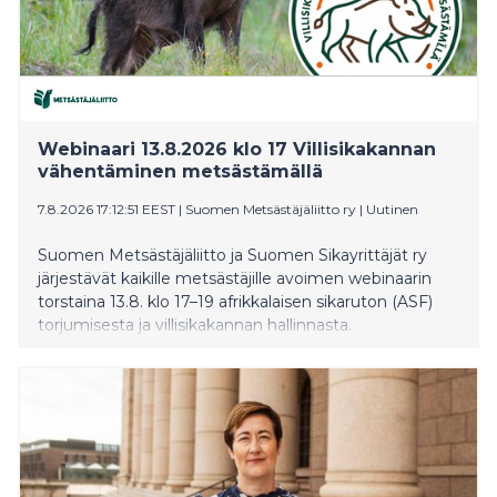
Webinaari 13.8.2026 klo 17 Villisikakannan
vähentäminen metsästämällä
7.8.2026 17:12:51 EEST
|
Suomen Metsästäjäliitto ry
|
Uutinen
Suomen Metsästäjäliitto ja Suomen Sikayrittäjät ry
järjestävät kaikille metsästäjille avoimen webinaarin
torstaina 13.8. klo 17–19 afrikkalaisen sikaruton (ASF)
torjumisesta ja villisikakannan hallinnasta.