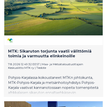
liikenteessä on paljon pieniä kulkijoita. Tempaukseen
osallistuu noin 650 robottia eri puolella Suomea ja
kymmenen robottia Suur-Seudun Osuuskauppa
SSO:n alueella. Liikenneturva muistuttaa, että katseen
siirtyminen pois liikennetilanteesta on kaikkein
riskialtteinta. Aikuisilla on vastuu lasten turvallisuudesta
liikenteessä. – On tärkeää, että jokainen lapsi voi lähteä
koulumatkalle turvallisin mielin. Liikenteessä asiat
tapahtuvat nopealla tempolla. Äkillinen muutos jää
huomaamatta katseen ollessa pois liikenteestä ja se
MTK: Sikaruton torjunta vaatii välittömiä
toimia ja varmuutta elinkeinoille
7.8.2026 12:49:32 EEST
|
Maa- ja Metsätaloustuottajain
Keskusliitto MTK ry
|
Tiedote
Pohjois-Karjalassa kokoustaneet MTK:n johtokunta,
MTK-Pohjois-Karjala ja metsänhoitoyhdistys Pohjois-
Karjala vaativat kannanotossaan nopeita toimenpiteitä
afrikkalaisen sikaruton ennaltaehkäiseviin
toimenpiteisiin. Havainnointikoulutus on laajennettava
koskemaan koko itärajan aluetta sekä tiedotettava