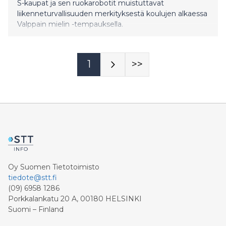
S-kaupat ja sen ruokarobotit muistuttavat
liikenneturvallisuuden merkityksestä koulujen alkaessa
Valppain mielin -tempauksella.
1
>>
Oy Suomen Tietotoimisto
tiedote@stt.fi
(09) 6958 1286
Porkkalankatu 20 A, 00180 HELSINKI
Suomi – Finland