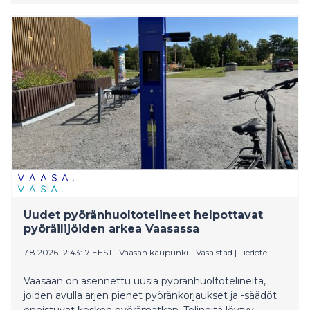
parkeringen i Inre hamnen och cykelgaraget vid
Resecentret.
Uudet pyöränhuoltotelineet helpottavat
pyöräilijöiden arkea Vaasassa
7.8.2026 12:43:17 EEST
|
Vaasan kaupunki - Vasa stad
|
Tiedote
Vaasaan on asennettu uusia pyöränhuoltotelineitä,
joiden avulla arjen pienet pyöränkorjaukset ja -säädöt
onnistuvat kesken pyörämatkan. Telineitä löytyy