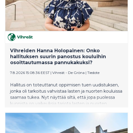
Vihreiden Hanna Holopainen: Onko
hallituksen suurin panostus kouluihin
osoittautumassa pannukakuksi?
7.8.2026 15:08:36 EEST
|
Vihreät - De Gröna
|
Tiedote
Hallitus on toteuttanut oppimisen tuen uudistuksen,
jonka oli tarkoitus vahvistaa lasten ja nuorten kouluissa
saamaa tukea. Nyt näyttää siltä, että jopa puolessa
kunnista on vaikeuksia tarjota lasten ja nuorten
tarpeiden mukaista tukea ja osassa kuntia jopa
lakkautetaan erityisluokkia. Vihreiden kansanedustaja
Hanna Holopainen vaatii, että hallitus ryhtyy korjaaviin
toimenpiteisiin.