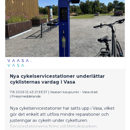
metsästäjiä riskeistä kyyhkyn, sorsan ja karhun
metsästyksen alkaessa.
Nya cykelservicestationer underlättar
cyklisternas vardag i Vasa
7.8.2026 12:43:21 EEST
|
Vaasan kaupunki - Vasa stad
|
Pressmeddelande
Nya cykelservicestationer har satts upp i Vasa, vilket
gör det enkelt att utföra mindre reparationer och
justeringar av cykeln under cykelturen.
Servicestationerna finns vid Metviksparken,