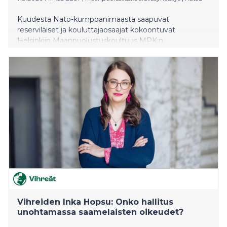
Kuudesta Nato-kumppanimaasta saapuvat
reserviläiset ja kouluttajaosaajat kokoontuvat
Helsinkiin Maanpuolustuskoultuus MPK:n
ensimmäistä kertaa järjestämään Nordic Warriors
Assembly -harjoitukseen. Tapahtuma kehittää
yhteistoimintaa rakennetun alueen taistelussa,
miehittämättömässä ilmailussa sekä
esikuntatyöskentelyssä ja kenttälääkinnässä.
Vihreiden Inka Hopsu: Onko hallitus
unohtamassa saamelaisten oikeudet?