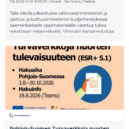
7.8.2026 14:10:16 EEST
|
Vihreät - De Gröna
|
Tiedote
Tällä viikolla julkaistuissa valtiovarainministeriön ja
opetus- ja kulttuuriministeriön budjettiesityksissä
saamenkieliselle oppimateriaalille varattua tukea
leikattaisiin neljänneksellä. Vihreiden kansanedustaja
Inka Hopsu vaatii hallitusta kunnioittamaan ja
vahvistamaan saamelaisten oikeuksia ja perumaan
leikkauksen syksyn budjettiriihessä.
Pohjois-Suomen Turvaverkkoja nuorten