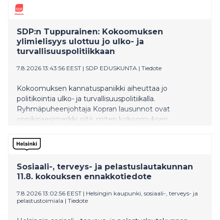
SDP:n Tuppurainen: Kokoomuksen
ylimielisyys ulottuu jo ulko- ja
turvallisuuspolitiikkaan
7.8.2026 13:43:56 EEST
|
SDP EDUSKUNTA
|
Tiedote
Kokoomuksen kannatuspaniikki aiheuttaa jo
politikointia ulko- ja turvallisuuspolitiikalla.
Ryhmäpuheenjohtaja Kopran lausunnot ovat
oppikirjaesimerkki siitä, miten kokoomuksen
ulkopoliittinen värisuora aiheuttaa vauhtisokeutta, joka
heikentää Suomen turvallisuutta, SDP:n Tuppurainen
sanoo.
Sosiaali-, terveys- ja pelastuslautakunnan
11.8. kokouksen ennakkotiedote
7.8.2026 13:02:56 EEST
|
Helsingin kaupunki, sosiaali-, terveys- ja
pelastustoimiala
|
Tiedote