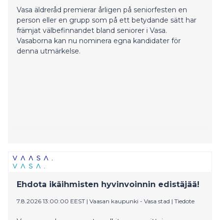
Vasa äldreråd premierar årligen på seniorfesten en
person eller en grupp som på ett betydande sätt har
främjat välbefinnandet bland seniorer i Vasa.
Vasaborna kan nu nominera egna kandidater för
denna utmärkelse.
Ehdota ikäihmisten hyvinvoinnin edistäjää!
7.8.2026 13:00:00 EEST
|
Vaasan kaupunki - Vasa stad
|
Tiedote