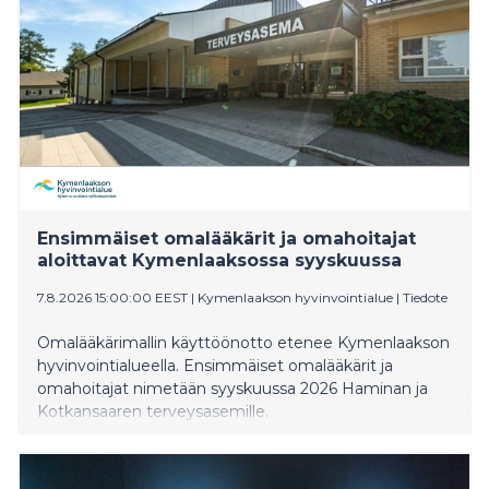
Ensimmäiset omalääkärit ja omahoitajat
aloittavat Kymenlaaksossa syyskuussa
7.8.2026 15:00:00 EEST
|
Kymenlaakson hyvinvointialue
|
Tiedote
Omalääkärimallin käyttöönotto etenee Kymenlaakson
hyvinvointialueella. Ensimmäiset omalääkärit ja
omahoitajat nimetään syyskuussa 2026 Haminan ja
Kotkansaaren terveysasemille.