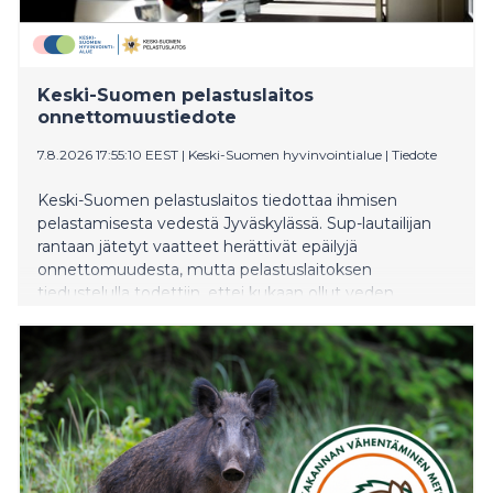
Keski-Suomen pelastuslaitos
onnettomuustiedote
7.8.2026 17:55:10 EEST
|
Keski-Suomen hyvinvointialue
|
Tiedote
Keski-Suomen pelastuslaitos tiedottaa ihmisen
pelastamisesta vedestä Jyväskylässä. Sup-lautailijan
rantaan jätetyt vaatteet herättivät epäilyjä
onnettomuudesta, mutta pelastuslaitoksen
tiedustelulla todettiin, ettei kukaan ollut veden
varassa. Pelastustoimia ei tarvittu.