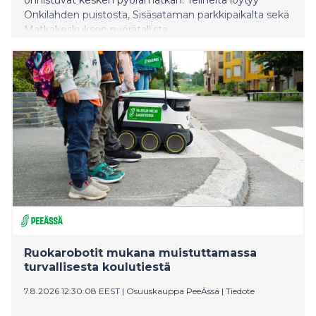
Onkilahden puistosta, Sisäsataman parkkipaikalta sekä
Matkakeskuksen pyörätallista.
Ruokarobotit mukana muistuttamassa
turvallisesta koulutiestä
7.8.2026 12:30:08 EEST
|
Osuuskauppa PeeÄssä
|
Tiedote