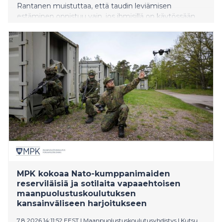
Rantanen muistuttaa, että taudin leviämisen
estäminen onnistuu vain, jos ihmisillä on käytössään
oikeaa ja ajantasaista tietoa sekä selkeät
toimintaohjeet.
MPK kokoaa Nato-kumppanimaiden
reserviläisiä ja sotilaita vapaaehtoisen
maanpuolustuskoulutuksen
kansainväliseen harjoitukseen
7.8.2026 14:11:52 EEST
|
Maanpuolustuskoulutusyhdistys
|
Kutsu