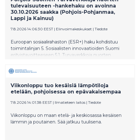
tulevaisuuteen -hankehaku on avoinna
30.10.2026 saakka (Pohjois-Pohjanmaa,
Lappi ja Kainuu)
7.8.2026 14:06:30 EEST
|
Elinvoimakeskukset
|
Tiedote
Euroopan sosiaalirahaston (ESR+) haku kohdistuu
toimintalinjan 5. Sosiaalisten innovaatioiden Suomi
erityistavoitteeseen 5.1. Turvaverkkoja nuorten
tulevaisuuteen. Erityistavoitteessa tuetaan
lastensuojelun avo-, sijais- sekä jälkihuollon piirissä
olevien lasten ja nuorten elämäntilannetta ja
pärjäämistä. Tavoitteena on kehittää lasten ja nuorten
Viikonloppu tuo kesäisiä lämpötiloja
sekä heidän perheidensä tarpeista lähteviä, helposti
etelään, pohjoisessa on epävakaisempaa
saavutettavia tukitoimia ja palveluita, joita tuotetaan
paikallisesti lapsia ja nuoria kuunnellen.
7.8.2026 14:01:38 EEST
|
Ilmatieteen laitos
|
Tiedote
Viikonloppu on maan etelä- ja keskiosassa kesäisen
lämmin ja poutainen. Sää jatkuu tuulisena.