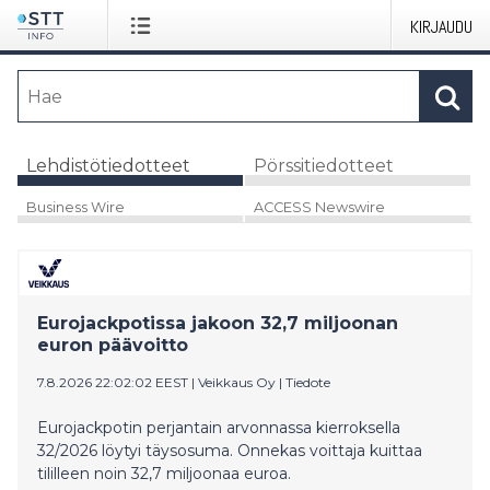
KIRJAUDU
Lehdistötiedotteet
Pörssitiedotteet
Business Wire
ACCESS Newswire
Eurojackpotissa jakoon 32,7 miljoonan
euron päävoitto
7.8.2026 22:02:02 EEST
|
Veikkaus Oy
|
Tiedote
Eurojackpotin perjantain arvonnassa kierroksella
32/2026 löytyi täysosuma. Onnekas voittaja kuittaa
tililleen noin 32,7 miljoonaa euroa.