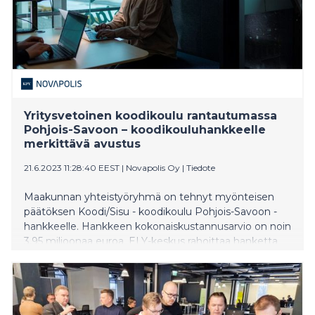
liiketoiminnan kehittämisprojekteja ja
yritysvalmennuksia valtakunnallisesti.
Yritysvetoinen koodikoulu rantautumassa
Pohjois-Savoon – koodikouluhankkeelle
merkittävä avustus
21.6.2023 11:28:40 EEST
|
Novapolis Oy
|
Tiedote
Maakunnan yhteistyöryhmä on tehnyt myönteisen
päätöksen Koodi/Sisu - koodikoulu Pohjois-Savoon -
hankkeelle. Hankkeen kokonaiskustannusarvio on noin
3,95 miljoonaa euroa. ELY-keskus rahoittaa hanketta
2,75 miljoonalla eurolla Euroopan sosiaalirahastosta
(ESR+). Hanke mahdollistaa osaltaan koodikoulun
perustamista maakuntaan.