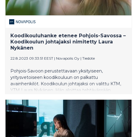
Koodikouluhanke etenee Pohjois-Savossa –
Koodikoulun johtajaksi nimitetty Laura
Nykänen
22.8.2023 09:33:51 EEST
|
Novapolis Oy
|
Tiedote
Pohjois-Savoon perustettavaan yksityiseen,
yritysvetoiseen koodikouluun on palkattu
avainhenkilöt. Koodikoulun johtajaksi on valittu KTM,
YTM Laura Nykänen. Hän aloittaa tehtävässään
28.8.2023. Koodikoulun johtaja tulee johtamaan
koodikoulun toimintaa ylös ajosta lähtien, vastaten
koulun ja henkilöstön johtamisesta sekä toiminnan
vakiinnuttamisesta. Nykänen on työskennellyt
viimeiset viisi vuotta liikkeenjohdon konsulttina
Talentreella. Hän on vetänyt innovaatio- ja
strategiajohtamisen asiantuntijana monipuolisia