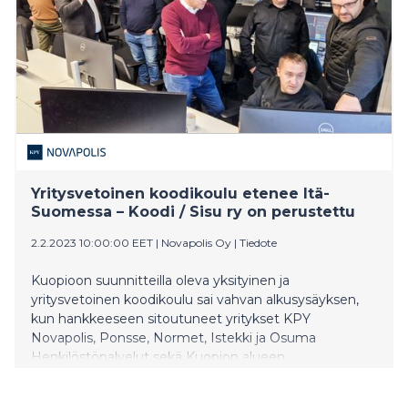
Yritysvetoinen koodikoulu etenee Itä-
Suomessa – Koodi / Sisu ry on perustettu
2.2.2023 10:00:00 EET
|
Novapolis Oy
|
Tiedote
Kuopioon suunnitteilla oleva yksityinen ja
yritysvetoinen koodikoulu sai vahvan alkusysäyksen,
kun hankkeeseen sitoutuneet yritykset KPY
Novapolis, Ponsse, Normet, Istekki ja Osuma
Henkilöstöpalvelut sekä Kuopion alueen
kauppakamari ja Ylä-Savon koulutuskuntayhtymä
YSAO perustivat Koodi / Sisu ry:n vuoden 2022