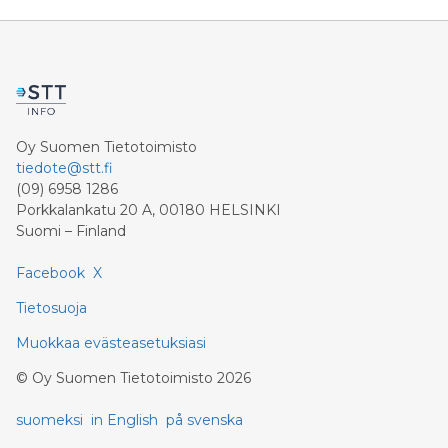
lopussa. Yhdistyksen tavoitteena on, että
ensimmäisten opiskelijoiden haku koodikouluun voisi
käynnistyä jo tulevana syksynä.
Oy Suomen Tietotoimisto
tiedote@stt.fi
(09) 6958 1286
Porkkalankatu 20 A, 00180 HELSINKI
Suomi – Finland
Facebook
X
Tietosuoja
Muokkaa evästeasetuksiasi
©
Oy Suomen Tietotoimisto
2026
suomeksi
in English
på svenska