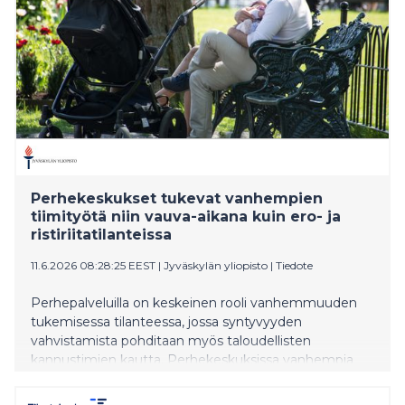
Perhekeskukset tukevat vanhempien
tiimityötä niin vauva-aikana kuin ero- ja
ristiriitatilanteissa
11.6.2026 08:28:25 EEST
|
Jyväskylän yliopisto
|
Tiedote
Perhepalveluilla on keskeinen rooli vanhemmuuden
tukemisessa tilanteessa, jossa syntyvyyden
vahvistamista pohditaan myös taloudellisten
kannustimien kautta. Perhekeskuksissa vanhempia
autetaan toimimaan tiiminä aina vauva-ajasta
mahdollisiin ero- ja riitatilanteisiin. Jyväskylän yliopiston