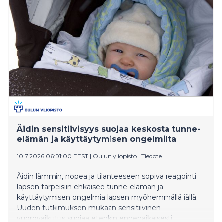
Äidin sensitiivisyys suojaa keskosta tunne-
elämän ja käyttäytymisen ongelmilta
10.7.2026 06:01:00 EEST
|
Oulun yliopisto
|
Tiedote
Äidin lämmin, nopea ja tilanteeseen sopiva reagointi
lapsen tarpeisiin ehkäisee tunne-elämän ja
käyttäytymisen ongelmia lapsen myöhemmällä iällä.
Uuden tutkimuksen mukaan sensitiivinen
vuorovaikutus suojaa etenkin ennenaikaisesti