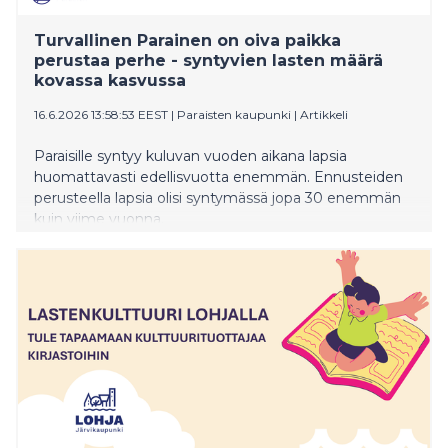
ikäluokille, Kuntaliiton varhaiskasvatuksen
kehittämispäällikkö Jarkko Lahtinen sanoo.
Turvallinen Parainen on oiva paikka
perustaa perhe - syntyvien lasten määrä
kovassa kasvussa
16.6.2026 13:58:53 EEST
|
Paraisten kaupunki
|
Artikkeli
Paraisille syntyy kuluvan vuoden aikana lapsia
huomattavasti edellisvuotta enemmän. Ennusteiden
perusteella lapsia olisi syntymässä jopa 30 enemmän
kuin viime vuonna.