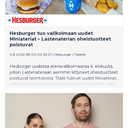
Hesburger tuo valikoimaan uudet
Miniateriat – Lastenaterian oheistuotteet
poistuvat
4.8.2026 08:00:00 EEST
|
Hesburger
|
Tiedote
Hesburger uudistaa ateriavalikoimaansa 4. elokuuta,
jolloin Lastenateriaan aiemmin liittyneet oheistuotteet
poistuvat ravintoloista. Tilalle tulevat uudet Miniateriat,
jotka ovat saatavilla pienempään nälkään kaikille iästä
riippumatta. Samalla Hesburger alentaa muun muassa
useiden sormisyötäväannosten hintoja.