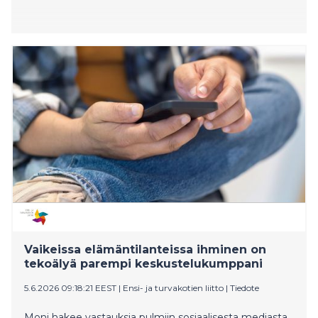
Vaikeissa elämäntilanteissa ihminen on
tekoälyä parempi keskustelukumppani
5.6.2026 09:18:21 EEST
|
Ensi- ja turvakotien liitto
|
Tiedote
Moni hakee vastauksia pulmiin sosiaalisesta mediasta