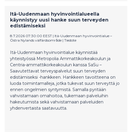
syntyneitä.
Itä-Uudenmaan hyvinvointialueella
käynnistyy uusi hanke suun terveyden
edistämiseksi
8.7.2026 07:30:00 EEST
|
Itä-Uudenmaan hyvinvointialue –
Östra Nylands välfärdsområde
|
Tiedote
Itä-Uudenmaan hyvinvointialue käynnistää
yhteistyössä Metropolia Ammattikorkeakoulun ja
Centria-ammattikorkeakoulun kanssa SaSu –
Saavutettavat terveyspalvelut suun terveyden
edistämiseksi -hankkeen. Hankkeen tavoitteena on
luoda toimintamalleja, jotka tukevat suun terveyttä jo
ennen ongelmien syntymistä. Samalla pyritään
vahvistamaan omahoitoa, tukemaan palveluihin
hakeutumista sekä vahvistamaan palveluiden
yhdenvertaista saatavuutta.