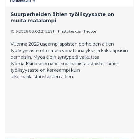
tuoreen tutkimuksen mukaan perhekeskusten
tarjoama tuki rakentuu kolmelle keskeiselle
Suurperheiden äitien työllisyysaste on
toimintatavalle, joita tulisi hyödyntää palveluissa
muita matalampi
nykyistä johdonmukaisemmin.
10.6.2026 08:02:21 EEST
|
Tilastokeskus
|
Tiedote
Vuonna 2025 useampilapsisten perheiden äitien
työllisyysaste oli matala verrattuna yksi- ja kaksilapsisiin
perheisiin. Myös äidin syntyperä vaikuttaa
työmarkkina-asemaan: suomalaistaustaisten äitien
työllisyysaste on korkeampi kuin
ulkomaalaistaustaisten äitien.