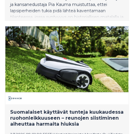
ja kansanedustaja Pia Kauma muistuttaa, ettei
lapsiperheiden tukia pidä lähteä kaventamaan
tilanteessa, jossa syntyvyys on historiallisen matalalla ja
Venäjän hyökkäyssota rasittaa Suomen taloutta.
Kauman mukaan SDP:n Joona Räsäsen esittämä
tulosidonnainen lapsilisä tarkoittaisi käytännössä uutta
veroa keskituloisille lapsiperheille.
Suomalaiset käyttävät tunteja kuukaudessa
ruohonleikkuuseen – reunojen siistiminen
aiheuttaa harmaita hiuksia