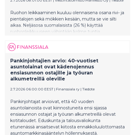
2.7.2026 08:01:00 EEST
|
Viestintätoimisto Manifesto Oy
|
Tiedote
Ruohon leikkaaminen kuuluu olennaisena osana rivi- ja
pientalojen sekä mökkien kesään, mutta se vie silti
aikaa. Neljäsosa suomalaisista (26 %) käyttää
ruohonleikkuuseen vähintään kolme tuntia
kuukaudessa kesän aikana. Noin joka kuudes (16 %)
suomalainen kertoo haluavansa ulkoistaa
ruohonleikkuun roboteille.
Pankinjohtajien arvio: 40-vuotiset
asuntolainat ovat kädenojennus
ensiasunnon ostajille ja työuran
alkumetreillä oleville
2.7.2026 06:00:00 EEST
|
Finanssiala ry
|
Tiedote
Pankinjohtajat arvioivat, että 40 vuoden
asuntolainoista ovat kiinnostuneita ensi sijassa
ensiasunnon ostajat ja työuran alkumetreillä olevat
kotitaloudet. Eduskunta ja talousvaliokunta
etunenässä ansaitsevat kiitosta ennakkoluulottomasta
asuntomarkkinasääntelyn höllennyksestä.