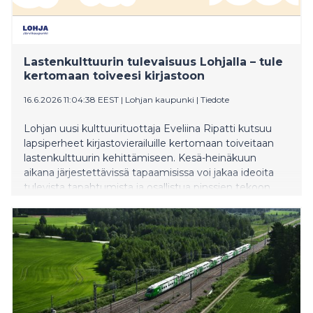
Lastenkulttuurin tulevaisuus Lohjalla – tule
kertomaan toiveesi kirjastoon
16.6.2026 11:04:38 EEST
|
Lohjan kaupunki
|
Tiedote
Lohjan uusi kulttuurituottaja Eveliina Ripatti kutsuu
lapsiperheet kirjastovierailuille kertomaan toiveitaan
lastenkulttuurin kehittämiseen. Kesä-heinäkuun
aikana järjestettävissä tapaamisissa voi jakaa ideoita
tulevista tapahtumista ja osallistua pinssien tekoon.
Kerätyt ideat muokkaavat lasten kulttuuritarjontaa
Lohjalla. Tervetuloa osallistumaan!