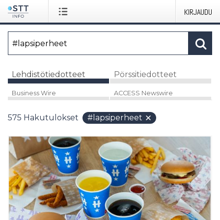
KIRJAUDU
Lehdistötiedotteet
Pörssitiedotteet
Business Wire
ACCESS Newswire
575
Hakutulokset
#lapsiperheet