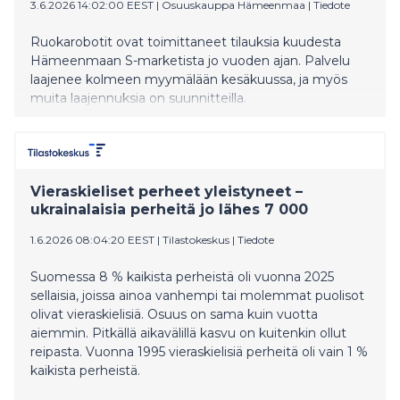
3.6.2026 14:02:00 EEST
|
Osuuskauppa Hämeenmaa
|
Tiedote
Ruokarobotit ovat toimittaneet tilauksia kuudesta
Hämeenmaan S-marketista jo vuoden ajan. Palvelu
laajenee kolmeen myymälään kesäkuussa, ja myös
muita laajennuksia on suunnitteilla.
Vieraskieliset perheet yleistyneet –
ukrainalaisia perheitä jo lähes 7 000
1.6.2026 08:04:20 EEST
|
Tilastokeskus
|
Tiedote
Suomessa 8 % kaikista perheistä oli vuonna 2025
sellaisia, joissa ainoa vanhempi tai molemmat puolisot
olivat vieraskielisiä. Osuus on sama kuin vuotta
aiemmin. Pitkällä aikavälillä kasvu on kuitenkin ollut
reipasta. Vuonna 1995 vieraskielisiä perheitä oli vain 1 %
kaikista perheistä.