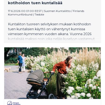
kotihoidon tuen kuntalisää
17.6.2026 00:01:00 EEST
|
Suomen Kuntaliitto / Finlands
Kommunförbund
|
Tiedote
Kuntaliiton tuoreen selvityksen mukaan kotihoidon
tuen kuntalisien käyttö on vähentynyt kunnissa
viimeisen kymmenen vuoden aikana. Vuonna 2026
kuntalisää maksoi noin joka neljäs kyselyyn vastannut
kunta. Samalla kuntien ratkaisut lasten hoidon ja
varhaiskasvatuksen järjestämisessä vaihtelevat
merkittävästi eri puolilla Suomea. Taustalla vaikuttavat
muun muassa kuntien erilaiset palvelutarpeet ja
väestökehitys. Selvityksestä löytyvät myös
kuntakohtaiset tiedot. – Varhaiskasvatuksen
tulevaisuutta muovaa ennen kaikkea väestönkehitys.
Osa kunnista kasvaa edelleen, kun taas monissa
kunnissa lapsimäärät pienenevät nopeasti. Tämä
näkyy myös siinä, millaisia ratkaisuja palvelujen
järjestämisessä tehdään. Yhdessä kunnassa pohditaan
uusien päiväkotipaikkojen riittävyyttä, toisessa sitä,
miten laadukkaat palvelut turvataan pieneneville