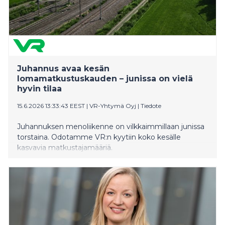
Juhannus avaa kesän
lomamatkustuskauden – junissa on vielä
hyvin tilaa
15.6.2026 13:33:43 EEST
|
VR-Yhtymä Oyj
|
Tiedote
Juhannuksen menoliikenne on vilkkaimmillaan junissa
torstaina. Odotamme VR:n kyytiin koko kesälle
kasvavia matkustajamääriä.