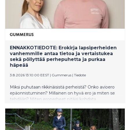
ENNAKKOTIEDOTE: Erokirja lapsiperheiden
vanhemmille antaa tietoa ja vertaistukea
sekä pöllyttää perhepuhetta ja purkaa
häpeää
3.8.2026 13:10:00 EEST
|
Gummerus
|
Tiedote
Miksi puhutaan rikkinäisistä perheistä? Onko avioero
epäonnistuminen? Millainen on hyvä ero ja miten se
tehdään? Miten eroperheet pitäisi kohdata
neuvolassa, päivähoidossa ja koulussa? Raisa Mattilan
ja Antti Bergin Päätös – Erokirja lapsiperheen
vanhemmille (Gummerus) on raikkaan suorapuheinen,
hauska ja henkilökohtainen teos, joka kyseenalaistaa
määrätietoisesti eroon liitettyä häpeää ja kokoaa