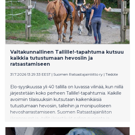
yhteen kaiken tiedon, mitä tarvitaan hyvään eroon.
Kirja ilmestyy 24.8.
Valtakunnallinen Tallille!-tapahtuma kutsuu
kaikkia tutustumaan hevosiin ja
ratsastamiseen
31.7.2026 13:29:33 EEST
|
Suomen Ratsastajainliitto ry
|
Tiedote
Elo-syyskuussa yli 40 tallilla on luvassa vilinää, kun niillä
järjestetään koko perheen Tallille!-tapahtumia. Kaikille
avoimiin tilaisuuksiin kutsutaan kaikenikäisiä
tutustumaan hevosiin, talleihin ja monipuoliseen
hevosharrastamiseen. Suomen Ratsastajainliiton
jäsenseurat ja -tallit järjestävät paljon suosiota ja
huomiota herättäneitä Tallille!-tapahtumia jo
kolmannen kerran.