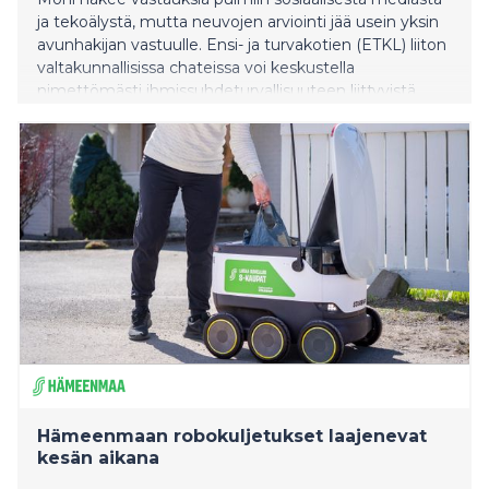
ja tekoälystä, mutta neuvojen arviointi jää usein yksin
avunhakijan vastuulle. Ensi- ja turvakotien (ETKL) liiton
valtakunnallisissa chateissa voi keskustella
nimettömästi ihmissuhdeturvallisuuteen liittyvistä
asioista ammattilaisen kanssa ja saada tukea
luotettavalta asiantuntijalta. Chatissa kannattaa
keskustella huolista jo ennen perheen yhteistä, tiivistä
loma-aikaa.
Hämeenmaan robokuljetukset laajenevat
kesän aikana