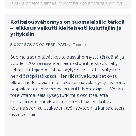
lava- ja oheisohjelmaa. Myyntipaikkojen varaus on nyt
auki.
Kotitalousvähennys on suomalaisille tärkeä
– leikkaus vaikutti kielteisesti kuluttajiin ja
yrityksiin
8.6.2026 08:00:00 EEST
|
RASI ry
|
Tiedote
Suomalaiset pitävät kotitalousvähennystä tärkeänä, ja
vuoden 2025 alussa voimaan astunut leikkaus näkyi
sekä kuluttajien ostokäyttäytymisessä että yritysten
henkilöstöpäätöksissä. Henkilöstövaikutukset ovat
olleet merkittäviä: lähes joka kolmas alan yritys vähensi
työpaikkoja ja joka viides lomautti työntekijöitä. Verian
toteuttama laaja kyselytutkimus osoittaa, että
kotitalousvähennyksellä on merkittävä vaikutus
kotimaiseen kulutukseen, työllisyyteen ja kansalaisten
hyvinvointiin.