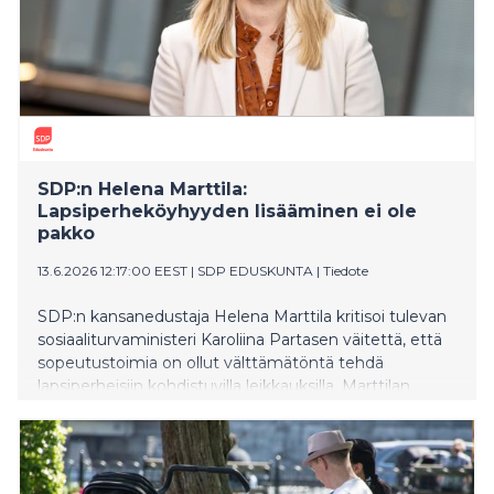
SDP:n Helena Marttila:
Lapsiperheköyhyyden lisääminen ei ole
pakko
13.6.2026 12:17:00 EEST
|
SDP EDUSKUNTA
|
Tiedote
SDP:n kansanedustaja Helena Marttila kritisoi tulevan
sosiaaliturvaministeri Karoliina Partasen väitettä, että
sopeutustoimia on ollut välttämätöntä tehdä
lapsiperheisiin kohdistuvilla leikkauksilla. Marttilan
mukaan kyse on poliittisista valinnoista, ei pakosta.