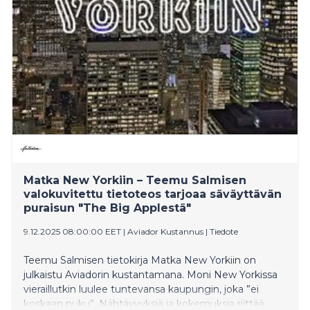
Matka New Yorkiin – Teemu Salmisen
valokuvitettu tietoteos tarjoaa säväyttävän
puraisun "The Big Applestä"
9.12.2025 08:00:00 EET
|
Aviador Kustannus
|
Tiedote
Teemu Salmisen tietokirja Matka New Yorkiin on
julkaistu Aviadorin kustantamana. Moni New Yorkissa
vieraillutkin luulee tuntevansa kaupungin, joka ”ei
koskaan nuku”. Nähtävyyksiä ja kokemuksia riittää