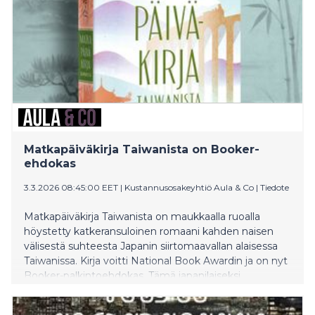
Matkapäiväkirja Taiwanista on Booker-
ehdokas
3.3.2026 08:45:00 EET
|
Kustannusosakeyhtiö Aula & Co
|
Tiedote
Matkapäiväkirja Taiwanista on maukkaalla ruoalla
höystetty katkeransuloinen romaani kahden naisen
välisestä suhteesta Japanin siirtomaavallan alaisessa
Taiwanissa. Kirja voitti National Book Awardin ja on nyt
Booker-palkintoehdokas. Tämä japanilaiseksi
klassikoksi naamioituva uusi teos ilmestyy suomeksi
16.3.