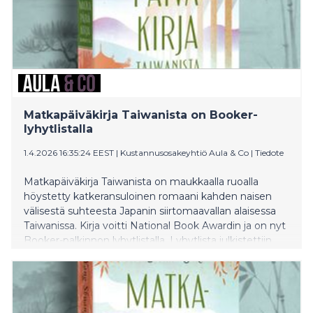
Matkapäiväkirja Taiwanista on Booker-
lyhytlistalla
1.4.2026 16:35:24 EEST
|
Kustannusosakeyhtiö Aula & Co
|
Tiedote
Matkapäiväkirja Taiwanista on maukkaalla ruoalla
höystetty katkeransuloinen romaani kahden naisen
välisestä suhteesta Japanin siirtomaavallan alaisessa
Taiwanissa. Kirja voitti National Book Awardin ja on nyt
Booker-palkinnon lyhytlistalla. Lyhytlista julkistettiin
31.3.