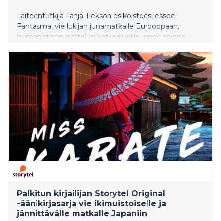
Taiteentutkija Tanja Tiekson esikoisteos, essee
Fantasma, vie lukijan junamatkalle Eurooppaan,
humanistisen ajattelun katvealueille, sinne minne
eläimet, khimairat, noidat ja muut marginalisoidut
olennot on haluttu piilottaa.
Palkitun kirjailijan Storytel Original
-äänikirjasarja vie ikimuistoiselle ja
jännittävälle matkalle Japaniin