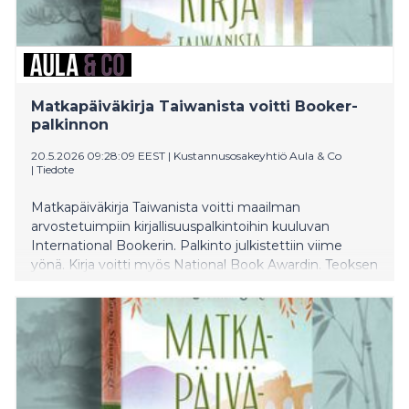
Matkapäiväkirja Taiwanista voitti Booker-
palkinnon
20.5.2026 09:28:09 EEST
|
Kustannusosakeyhtiö Aula & Co
|
Tiedote
Matkapäiväkirja Taiwanista voitti maailman
arvostetuimpiin kirjallisuuspalkintoihin kuuluvan
International Bookerin. Palkinto julkistettiin viime
yönä. Kirja voitti myös National Book Awardin. Teoksen
on suomentanut Rauno Sainio.