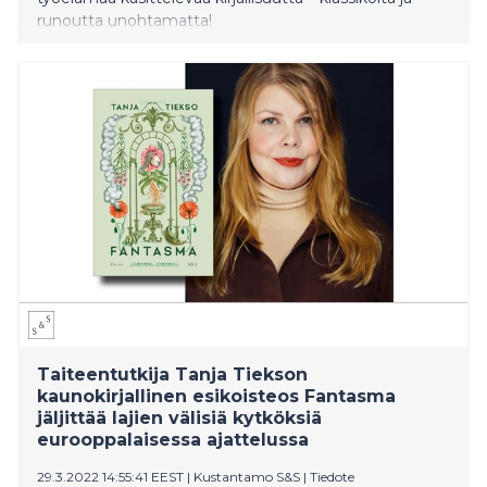
runoutta unohtamatta!
Taiteentutkija Tanja Tiekson
kaunokirjallinen esikoisteos Fantasma
jäljittää lajien välisiä kytköksiä
eurooppalaisessa ajattelussa
29.3.2022 14:55:41 EEST
|
Kustantamo S&S
|
Tiedote