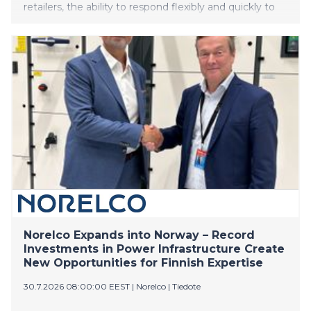
retailers, the ability to respond flexibly and quickly to
customer demand is a key success factor. This is
especially true in the jewellery trade, which is shaped
by specific requirements: high-value products,
complex inventory structures, and customers who
expect a first-class, seamless shopping experience at
every touchpoint. CHRIST has built a strong operatio
Norelco Expands into Norway – Record
Investments in Power Infrastructure Create
New Opportunities for Finnish Expertise
30.7.2026 08:00:00 EEST
|
Norelco
|
Tiedote