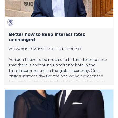
Better now to keep interest rates
unchanged
24.7.2026 13:10:00 EEST
|
Suomen Pankki
|
Blog
You don’t have to be much of a fortune-teller to note
that there is continuing uncertainty both in the
Finnish summer and in the global economy. On a
chilly summer’s day like the one we’ve experienced
this week, a Finn can simply stoke a fire in the sauna
stove – problem solved. Unfortunately, there is no
silver bullet to economic uncertainty. Rather than
fanning the flames, we need to keep a cool head.