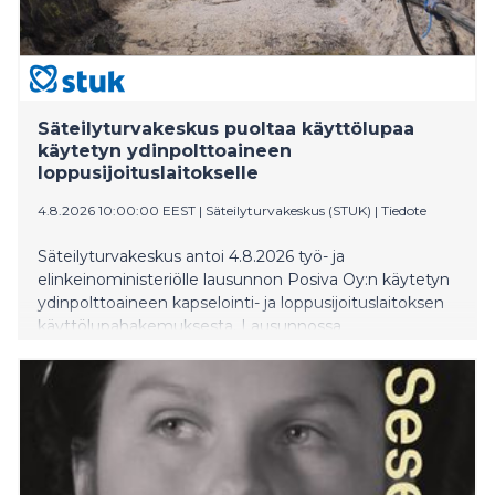
Säteilyturvakeskus puoltaa käyttölupaa
käytetyn ydinpolttoaineen
loppusijoituslaitokselle
4.8.2026 10:00:00 EEST
|
Säteilyturvakeskus (STUK)
|
Tiedote
Säteilyturvakeskus antoi 4.8.2026 työ- ja
elinkeinoministeriölle lausunnon Posiva Oy:n käytetyn
ydinpolttoaineen kapselointi- ja loppusijoituslaitoksen
käyttölupahakemuksesta. Lausunnossa
Säteilyturvakskus toteaa, että käyttöluvan
myöntämisen edellyttämät turvallisuusvaatimukset
täyttyvät. Kyseessä on ensimmäinen kerta
maailmassa, kun käytetyn ydinpolttoaineen
geologinen loppusijoituslaitos on edennyt
käyttölupavaiheeseen.