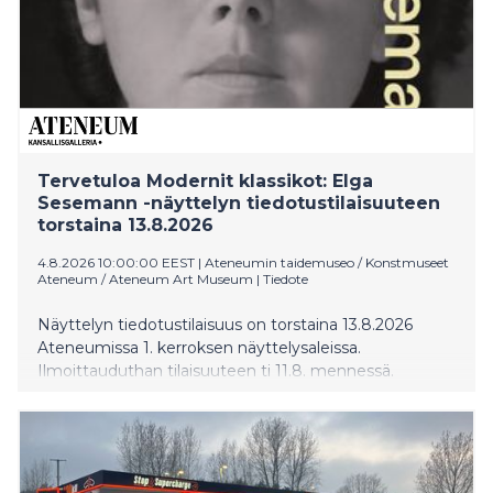
Tervetuloa Modernit klassikot: Elga
Sesemann -näyttelyn tiedotustilaisuuteen
torstaina 13.8.2026
4.8.2026 10:00:00 EEST
|
Ateneumin taidemuseo / Konstmuseet
Ateneum / Ateneum Art Museum
|
Tiedote
Näyttelyn tiedotustilaisuus on torstaina 13.8.2026
Ateneumissa 1. kerroksen näyttelysaleissa.
Ilmoittauduthan tilaisuuteen ti 11.8. mennessä.
Elga Sesemannin näyttely aloittaa Ateneumin
uuden Modernit klassikot -näyttelysarjan.
Sesemannin koko uraa tarkasteleva näyttely on
ensimmäinen
katselmus taiteilijan tuotantoon. Itsenäinen ja