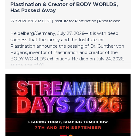
suhteellisen vähäinenkin hiilen hinnan nousu johtaisi
Plastination & Creator of BODY WORLDS,
hiilen tarjonnan huomattavaan kasvuun.
Has Passed Away
Metsäperäisen hiil
27.7.2026 15:02:12 EEST
|
Institute for Plastination
|
Press release
Heidelberg/Germany, July 27, 2026—It is with deep
sadness that the family and the Institute for
Plastination announce the passing of Dr. Gunther von
Hagens, inventor of Plastination and creator of the
BODY WORLDS exhibitions. He died on July 24, 2026,
at the age of 81.