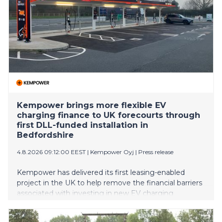
omaehtoinen Sesemann oli modernin ajan taiteen
uudistaja, joka kiinnitti kriitikoiden ja
taideyleisön huomion jo ensimmäisillä
näyttelyillään. Taiteilijan tuotannon
ytimessä ovat hänen lapsuutensa ja evakkomatkansa muisto
Kempower brings more flexible EV
charging finance to UK forecourts through
first DLL-funded installation in
Bedfordshire
4.8.2026 09:12:00 EEST
|
Kempower Oyj
|
Press release
Kempower has delivered its first leasing-enabled
project in the UK to help remove the financial barriers
associated with investing in new EV charging
infrastructure Highway Stops Retail Limited (HSRL)
has commissioned the distributed EV charging