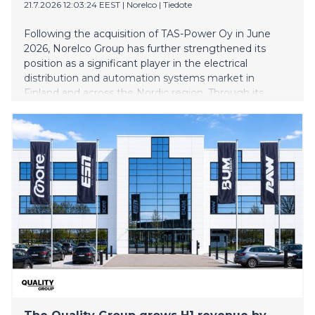
21.7.2026 12:03:24 EEST
|
Norelco
|
Tiedote
Following the acquisition of TAS-Power Oy in June
2026, Norelco Group has further strengthened its
position as a significant player in the electrical
distribution and automation systems market in
Finland and across the Nordic region. Through its
products and services, the Group has joined the ranks
of major industrial companies in its field. “Norelco
Group is on its journey to becoming the most
preferred partner for electrical and automation
solutions in the Nordic countries, pursuing growth
through both organic development and potential
future acquisitions,” says Ari Hämäläinen, CEO of
Norelco Group.