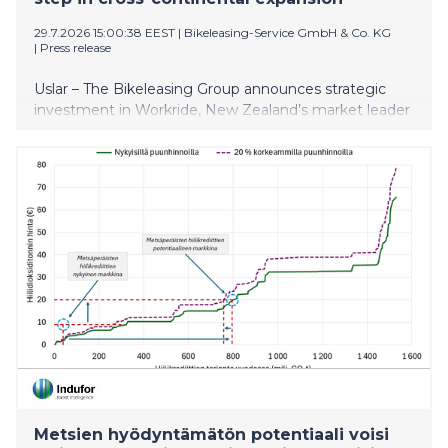
29.7.2026 15:00:38 EEST
|
Bikeleasing-Service GmbH & Co. KG
|
Press release
Uslar – The Bikeleasing Group announces strategic
investment in Workride, New Zealand’s market leader
for company bike leasing as an employee benefit.
Around 2,000 New Zealand employers already use
Workride’s offering. The investment extends the
Bikeleasing Group’s international presence and marks
its next cross-continental step in its growth trajectory.
Metsien hyödyntämätön potentiaali voisi