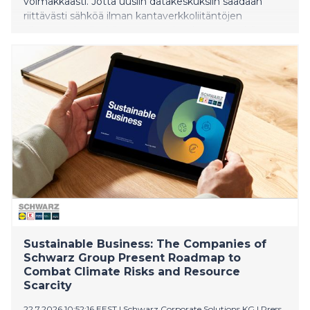
voimakkaasti. Jotta uusiin datakeskuksiin saadaan
riittävästi sähköä ilman kantaverkkoliitäntöjen
aiheuttamia viiveitä, operaattorit tukeutuvat yhä
enemmän paikalliseen energiantuotantoon.
Kaasuturbiinit tarjoavat tähän nopeasti
käyttöönotettavan ja skaalautuvan ratkaisun. Uuden
kumppanuuden myötä Eagle Filtersin
kaasuturbiininsuodattimia hyödynnetään näissä
energiantuotantojärjestelmissä. Kumppanuudella ja
siihen liittyvillä kaasuturbiinisuodattimien toimituksilla
ei arv
Sustainable Business: The Companies of
Schwarz Group Present Roadmap to
Combat Climate Risks and Resource
Scarcity
22.7.2026 10:52:16 EEST
|
Schwarz Corporate Solutions KG
|
Press