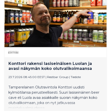
tasesähkön hinnan vuoksi. Konsernin kulut ilman
hyödykejohdannaisten arvonmuutosta olivat 571 (510)
miljoonaa euroa
Konttori rakensi lasiseinäisen Luolan ja
avasi näkymän koko olutvalikoimaansa
23.7.2026 08:45:00 EEST
|
Restbar Group
|
Tiedote
Tamperelainen Olutravintola Konttori uudisti
kylmiötilansa perusteellisesti. Suuri lasiseinäinen beer
cave eli Luola avaa asiakkaille suoran näkymän koko
olutvalikoimaan, joka on nyt jatkuvassa
maisteluvalmiudessa.