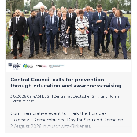
system, serving up to eight vehicles, at its BP service
station in Astwick The new EV charge site is funded
by Kempower’s financial partner, DLL, as part of its
flexible finance model, and installed, commissioned
and maintained by Yunex Traffic
Central Council calls for prevention
through education and awareness-raising
3.8.2026 09:47:51 EEST
|
Zentralrat Deutscher Sinti und Roma
|
Press release
Commemorative event to mark the European
Holocaust Remembrance Day for Sinti and Roma on
2 August 2026 in Auschwitz-Birkenau.