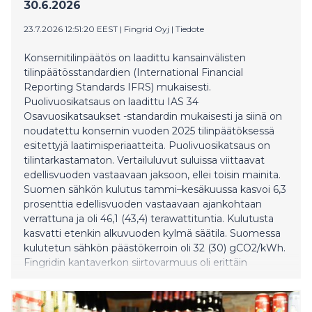
30.6.2026
23.7.2026 12:51:20 EEST
|
Fingrid Oyj
|
Tiedote
Konsernitilinpäätös on laadittu kansainvälisten
tilinpäätösstandardien (International Financial
Reporting Standards IFRS) mukaisesti.
Puolivuosikatsaus on laadittu IAS 34
Osavuosikatsaukset -standardin mukaisesti ja siinä on
noudatettu konsernin vuoden 2025 tilinpäätöksessä
esitettyjä laatimisperiaatteita. Puolivuosikatsaus on
tilintarkastamaton. Vertailuluvut suluissa viittaavat
edellisvuoden vastaavaan jaksoon, ellei toisin mainita.
Suomen sähkön kulutus tammi–kesäkuussa kasvoi 6,3
prosenttia edellisvuoden vastaavaan ajankohtaan
verrattuna ja oli 46,1 (43,4) terawattituntia. Kulutusta
kasvatti etenkin alkuvuoden kylmä säätila. Suomessa
kulutetun sähkön päästökerroin oli 32 (30) gCO2/kWh.
Fingridin kantaverkon siirtovarmuus oli erittäin
korkealla tasolla. Tammi–kesäkuun liikevaihto kasvoi
688 (572) miljoonaan euroon korkeamman
sähkönkulutuksen, kantaverkkohinnoittelun ja