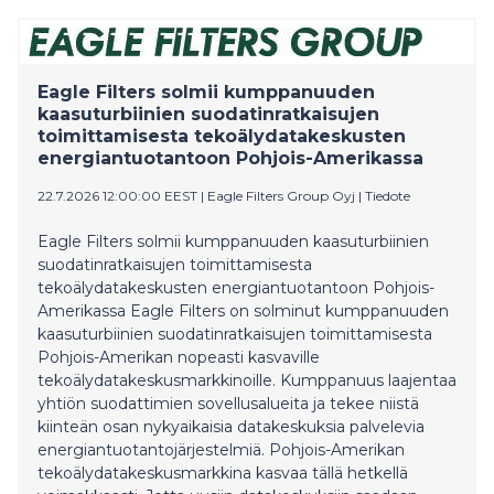
Eagle Filters solmii kumppanuuden
kaasuturbiinien suodatinratkaisujen
toimittamisesta tekoälydatakeskusten
energiantuotantoon Pohjois-Amerikassa
22.7.2026 12:00:00 EEST
|
Eagle Filters Group Oyj
|
Tiedote
Eagle Filters solmii kumppanuuden kaasuturbiinien
suodatinratkaisujen toimittamisesta
tekoälydatakeskusten energiantuotantoon Pohjois-
Amerikassa Eagle Filters on solminut kumppanuuden
kaasuturbiinien suodatinratkaisujen toimittamisesta
Pohjois-Amerikan nopeasti kasvaville
tekoälydatakeskusmarkkinoille. Kumppanuus laajentaa
yhtiön suodattimien sovellusalueita ja tekee niistä
kiinteän osan nykyaikaisia datakeskuksia palvelevia
energiantuotantojärjestelmiä. Pohjois-Amerikan
tekoälydatakeskusmarkkina kasvaa tällä hetkellä