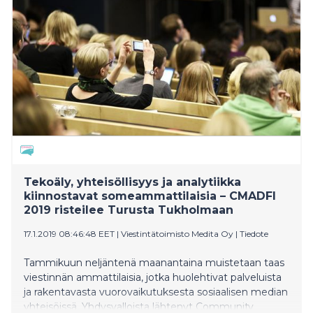
avauduttua.
Tekoäly, yhteisöllisyys ja analytiikka
kiinnostavat someammattilaisia – CMADFI
2019 risteilee Turusta Tukholmaan
17.1.2019 08:46:48 EET
|
Viestintätoimisto Medita Oy
|
Tiedote
Tammikuun neljäntenä maanantaina muistetaan taas
viestinnän ammattilaisia, jotka huolehtivat palveluista
ja rakentavasta vuorovaikutuksesta sosiaalisen median
yhteisöissä. Yhdysvalloista lähtenyt Community