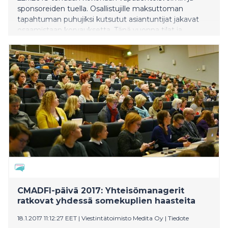
sponsoreiden tuella. Osallistujille maksuttoman
tapahtuman puhujiksi kutsutut asiantuntijat jakavat
osaamistaan korvauksetta. Tänä vuonna tilat ja
käytännön järjestelyjä tarjoaa Lappeenrannan
teknillinen yliopisto.
CMADFI-päivä 2017: Yhteisömanagerit
ratkovat yhdessä somekuplien haasteita
18.1.2017 11:12:27 EET
|
Viestintätoimisto Medita Oy
|
Tiedote