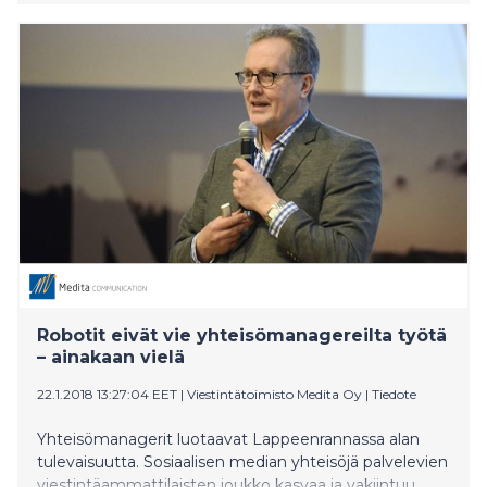
Manager Appreciation Day elää ja voi hyvin Suomessa.
Vertaisoppimistapahtuma järjestetään tänä vuonna
27.–28.1. laivaristeilyllä Viking Gracella Turusta
Tukholmaan ja takaisin.
Robotit eivät vie yhteisömanagereilta työtä
– ainakaan vielä
22.1.2018 13:27:04 EET
|
Viestintätoimisto Medita Oy
|
Tiedote
Yhteisömanagerit luotaavat Lappeenrannassa alan
tulevaisuutta. Sosiaalisen median yhteisöjä palvelevien
viestintäammattilaisten joukko kasvaa ja vakiintuu.