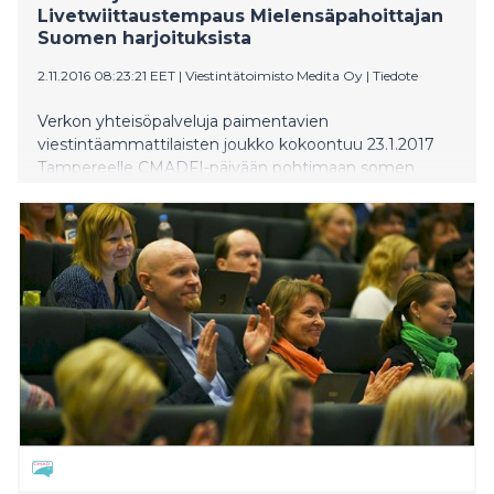
Livetwiittaustempaus Mielensäpahoittajan
Suomen harjoituksista
2.11.2016 08:23:21 EET
|
Viestintätoimisto Medita Oy
|
Tiedote
Verkon yhteisöpalveluja paimentavien
viestintäammattilaisten joukko kokoontuu 23.1.2017
Tampereelle CMADFI-päivään pohtimaan somen
hallintaa ja kannustamista. Päivän iltaohjelmasta
odotetaan niin Twitterissä kuin teatterimaailmassa
ennen näkemättömän laajaa livetwiittaustempausta,
kun satakunta ammattivisertäjää pääsee seuraamaan
Tuomas Kyrön Mielensäpahoittajan Suomen
harjoituksia Tampereen Työväen Teatteriin vain
kymmenen päivää ennen kantaesityksen ensi-iltaa.