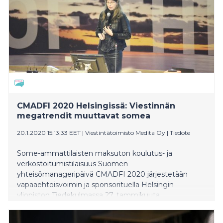
CMADFI 2020 Helsingissä: Viestinnän
megatrendit muuttavat somea
20.1.2020 15:13:33 EET
|
Viestintätoimisto Medita Oy
|
Tiedote
Some-ammattilaisten maksuton koulutus- ja
verkostoitumistilaisuus Suomen
yhteisömanageripäivä CMADFI 2020 järjestetään
vapaaehtoisvoimin ja sponsorituella Helsingin
yliopiston Tiedekulmassa 27. tammikuuta.
Yhdeksännen CMADFI-päivän parisataa paikkaa
varattiin loppuun päivässä heti ilmoittautumisen