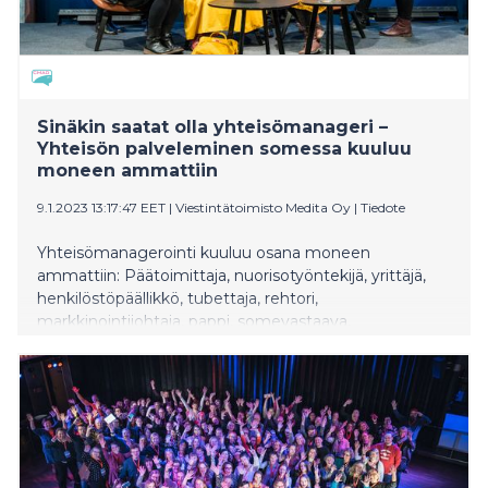
Sinäkin saatat olla yhteisömanageri –
Yhteisön palveleminen somessa kuuluu
moneen ammattiin
9.1.2023 13:17:47 EET
|
Viestintätoimisto Medita Oy
|
Tiedote
Yhteisömanagerointi kuuluu osana moneen
ammattiin: Päätoimittaja, nuorisotyöntekijä, yrittäjä,
henkilöstöpäällikkö, tubettaja, rehtori,
markkinointijohtaja, pappi, somevastaava,
yhteisömanagereille vuotuista CMADFI-seminaaria
järjestävä Johanna Janhonen luettelee. – Kaikki
yhteisömanagerit eivät vieläkään tunnista omasta
työstään tätä roolia, vaikka olemme yrittäneet tuoda
tehtävää esiin jo 11 vuoden ajan tämän teemapäivän
kautta.