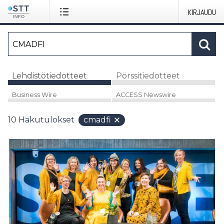
KIRJAUDU
Lehdistötiedotteet
Pörssitiedotteet
Business Wire
ACCESS Newswire
10
Hakutulokset
cmadfi