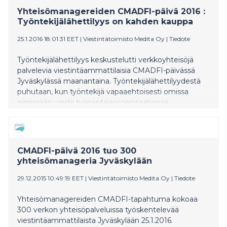
Yhteisömanagereiden CMADFI-päivä 2016 :
Työntekijälähettilyys on kahden kauppa
25.1.2016 18:01:31 EET
|
Viestintätoimisto Medita Oy
|
Tiedote
Työntekijälähettilyys keskustelutti verkkoyhteisöjä
palvelevia viestintäammattilaisia CMADFI-päivässä
Jyväskylässä maanantaina. Työntekijälähettilyydestä
puhutaan, kun työntekijä vapaaehtoisesti omissa
nimissään viestii työnantajaorganisaationsa
vahvuuksista sosiaalisessa mediassa tai muualla
julkisuudessa. Lähettiläs tarvitsee tähän kuitenkin
organisaationsa tuen, muistutti Työterveyslaitoksen
erikoistutkija Minna Janhonen
CMADFI-päivä 2016 tuo 300
yhteisömanageria Jyväskylään
29.12.2015 10:49:19 EET
|
Viestintätoimisto Medita Oy
|
Tiedote
Yhteisömanagereiden CMADFI-tapahtuma kokoaa
300 verkon yhteisöpalveluissa työskentelevää
viestintäammattilaista Jyväskylään 25.1.2016.