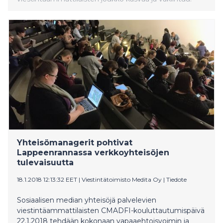
Yhteisömanagerit pohtivat
Lappeenrannassa verkkoyhteisöjen
tulevaisuutta
18.1.2018 12:13:32 EET
|
Viestintätoimisto Medita Oy
|
Tiedote
Sosiaalisen median yhteisöjä palvelevien
viestintäammattilaisten CMADFI-kouluttautumispäivä
22.1.2018 tehdään kokonaan vapaaehtoisvoimin ja