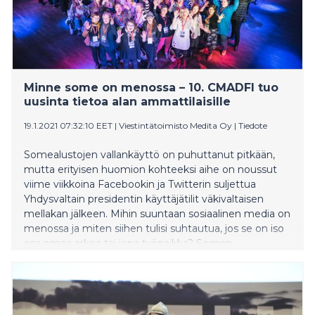
Minne some on menossa – 10. CMADFI tuo
uusinta tietoa alan ammattilaisille
19.1.2021 07:32:10 EET
|
Viestintätoimisto Medita Oy
|
Tiedote
Somealustojen vallankäyttö on puhuttanut pitkään,
mutta erityisen huomion kohteeksi aihe on noussut
viime viikkoina Facebookin ja Twitterin suljettua
Yhdysvaltain presidentin käyttäjätilit väkivaltaisen
mellakan jälkeen. Mihin suuntaan sosiaalinen media on
menossa ja miten siihen tulisi suhtautua, jos se on iso
osa omaa arkea tai jopa työpaikka? Somen
ajankohtaisia ilmiöitä tarkastellaan alan ammattilaisten
maksuttomassa CMADFI 2021 koulutus- ja
verkostoitumispäivässä verkossa 25. tammikuuta.