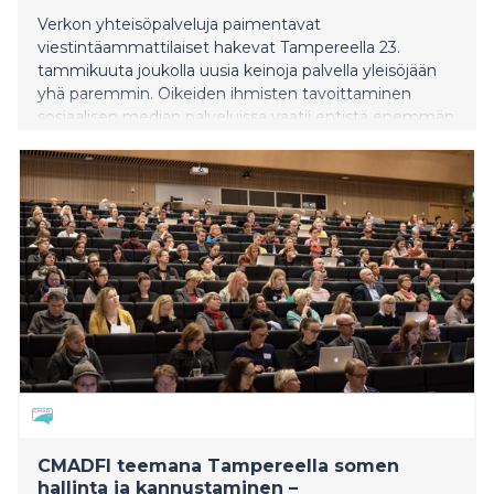
Verkon yhteisöpalveluja paimentavat
viestintäammattilaiset hakevat Tampereella 23.
tammikuuta joukolla uusia keinoja palvella yleisöjään
yhä paremmin. Oikeiden ihmisten tavoittaminen
sosiaalisen median palveluissa vaatii entistä enemmän
osaamista, sillä moni somen käyttäjä arvostaa omia
pienempiä piirejään ja kaihtaa ammattimaisia
kaupallisia tai muita vaikutuspyrkimyksiä.
CMADFI teemana Tampereella somen
hallinta ja kannustaminen –