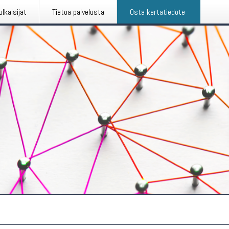
ulkaisijat
Tietoa palvelusta
Osta kertatiedote