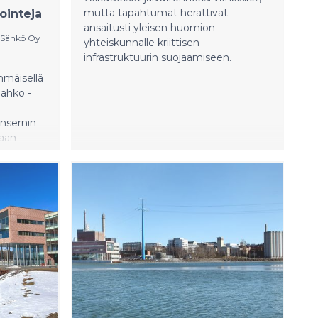
mutta tapahtumat herättivät
ointeja
ansaitusti yleisen huomion
 Sähkö Oy
yhteiskunnalle kriittisen
infrastruktuurin suojaamiseen.
mmäisellä
Sähkö -
onsernin
naan
oprosentin
ittoon
an euron
22
sta.
 nousi