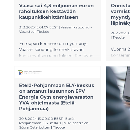
Vaasa sai 4,3 miljoonan euron
Onnistu
rahoituksen kestävään
varmist
kaupunkikehittämiseen
myyntiy
läpinäk
31.3.2025 15:01:07 EEST
|
Vaasan kaupunki -
Vasa stad
|
Tiedote
26.2.2025 
|
Tiedote
Euroopan komissio on myöntänyt
Vuonna 2
Vaasan kaupungille merkittävän
konsernin 
kansainvälisen rahoituksen. Kestävän
miljoonaa
kaupunkikehittämisen hankkeeseen
onnistui 
suunnattu rahoitus on
liikevoitt
kokonaisuudessaan 5,4 miljoonaa,
miljoonaa
josta EU:n osuus on 80 prosenttia eli
Etelä-Pohjanmaan ELY-keskus
tuloksen 
4,3 miljoonaa euroa.
on antanut lausunnon EPV
onnistunu
Energia Oy:n energiavaraston
Liikevoit
YVA-ohjelmasta (Etelä-
miljoona
Pohjanmaa)
Konsernin 
(6,8 %). 
30.8.2024 13:00:00 EEST
|
Etelä-
nousi 51,
Pohjanmaan ELY-keskus | NTM-centralen i
Södra Österbotten
|
Tiedote
bruttoinv