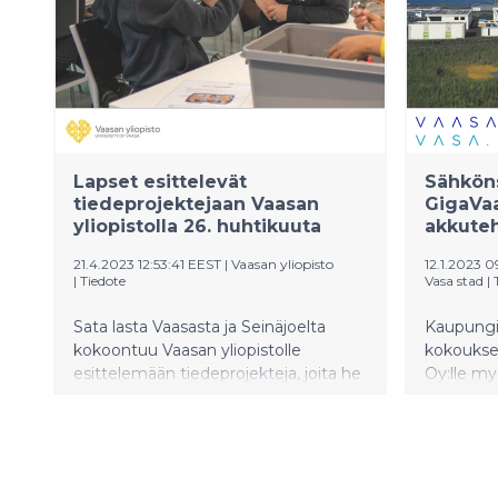
prosentti
suunnite
yli 90 gig
Lapset esittelevät
Sähköns
tiedeprojektejaan Vaasan
GigaVa
yliopistolla 26. huhtikuuta
akkute
21.4.2023 12:53:41 EEST
|
Vaasan yliopisto
12.1.2023 0
|
Tiedote
Vasa stad
|
Sata lasta Vaasasta ja Seinäjoelta
Kaupungin
kokoontuu Vaasan yliopistolle
kokoukse
esittelemään tiedeprojekteja, joita he
Oy:lle m
ovat valmistelleet LUMASTER-
suunnitte
festareita varten helmikuusta asti.
akkutehd
Projektit ovat esillä yliopiston
toteutues
Fabriikki-rakennuksessa keskiviikkona
akkuteol
26. huhtikuuta klo 10.45–12.00.
lisäarvopa