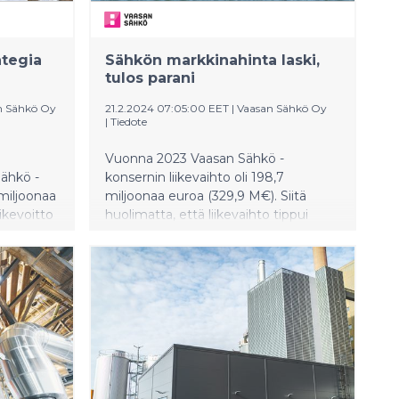
ategia
Sähkön markkinahinta laski,
tulos parani
n Sähkö Oy
21.2.2024 07:05:00 EET
|
Vaasan Sähkö Oy
|
Tiedote
Vuonna 2023 Vaasan Sähkö -
Sähkö -
konsernin liikevaihto oli 198,7
 miljoonaa
miljoonaa euroa (329,9 M€). Siitä
ikevoitto
huolimatta, että liikevaihto tippui
 (-1,2
lähes 40 prosenttia edellisvuodesta,
ssa 18,2
onnistui konserni parantamaan
usaste
liikevoittoaan, joka nousi 13,6
).
miljoonaan euroon (6,1 M€).
Konsernin liikevoittoprosentti jäi
kuitenkin vaatimattomalle tasolle (6,8
%). Yhtiön omavaraisuusaste nousi 49
prosenttiin (40,8 %).