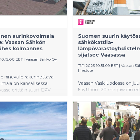
tä kuluttajatutkimuksesta.
inen aurinkovoimala
Suomen suurin käytöss
e: Vaasan Sähkön
sähkökattila-
lähes kolmannes
lämpövarastoyhdistel
sijatsee Vaasassa
 10:15:00 EET
|
Vaasan Sähkö Oy
17.11.2023 10:51:09 EET
|
Vaasan Sä
|
Tiedote
eininevalle rakennettava
Vaasan Vaskiluodossa on juur
imala on kansallisessa
käyttöön 120 megawatin ed
assa erittäin suuri. EPV
uutta sähkökattilakapasiteett
 rakennuttama teollisen
laajennettu lämpövarasto. V
an laitos valmistuu
Voiman laitoksen sähkökatti
 vaiheessa. Ensimmäisessä
teho on hankinnan myötä y
 valmistuva aurinkovoimala
160 megawattia, mikä asett
rviolta noin 67
kaukolämmön sähkökattilat
tuntia sähköä vuodessa.
tehollisesti Suomen suurimp
san Sähkön osuus on noin 30