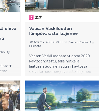
ä oleva
Vaasan Vaskiluodon
lämpövarasto laajenee
mä
30.6.2023 07:00:00 EEST
|
Vaasan Sähkö Oy
|
Tiedote
hkö Oy
Vaasan Vaskiluodossa vuonna 2020
käyttöönotettu, tällä hetkellä
i otettu
laatuaan Suomen suurin käytössä
estä
oleva lämpöenergiavarasto laajenee
ia ja
vielä kuluvana vuonna noin kolmen
aasan
gigawattitunnin verran. Samassa
loiden
yhteydessä otetaan käyttöön kaksi
hteensä
uutta sähkökattilaa, jotka tuovat
aa Vaasan
yhteensä 120 megawattia lisätehoa
kaukolämmön tuotantoon. Ratkaisut
ien
lisäävät kaivattua joustoa