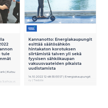
tun
energiajärjestelmään ja yhteiskunnan
su tuo
energiaomavaraisuutta.
oa ja
lla
uotannon
la
Kannanotto: Energiakaupungit
2022
esittää säätösähkön
tannon
hintakaton korotuksen
 tule
siirtämistä talven yli sekä
immät
fyysisen sähkökaupan
vakuusvaateiden pikaista
uudistamista
ark
|
Kutsu
14.10.2022 12:48:55 EEST
|
Energiakaupungit
ry
|
Tiedote
a katsaus
Energiakaupunkien jäsenyhtiöt ovat
ille
vastuullisina markkinatoimijoina
erittäin huolestuneita säätösähkön
.2022!
hintakaton nostamisen vaikutuksista