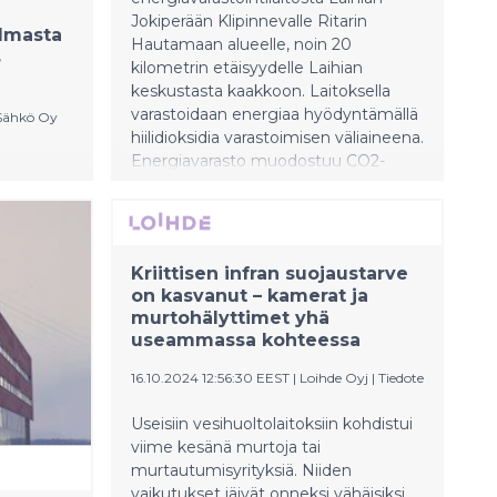
Jokiperään Klipinnevalle Ritarin
lmasta
Hautamaan alueelle, noin 20
s
kilometrin etäisyydelle Laihian
keskustasta kaakkoon. Laitoksella
varastoidaan energiaa hyödyntämällä
Sähkö Oy
hiilidioksidia varastoimisen väliaineena.
Energiavarasto muodostuu CO2-
äyttöön
akkuyksiköistä, joiden toiminta
perustuu hiilidioksidin olomuodon
kea
muutokseen. Etelä-Pohjanmaan ELY-
an Sähkön
keskus on antanut
a
Kriittisen infran suojaustarve
yhteysviranomaisen perustellun
on kasvanut – kamerat ja
päätelmän hankkeen
murtohälyttimet yhä
sta.
ympäristövaikutusten
useammassa kohteessa
sen
arviointiselostuksesta.
16.10.2024 12:56:30 EEST
|
Loihde Oyj
|
Tiedote
Useisiin vesihuoltolaitoksiin kohdistui
viime kesänä murtoja tai
murtautumisyrityksiä. Niiden
vaikutukset jäivät onneksi vähäisiksi,