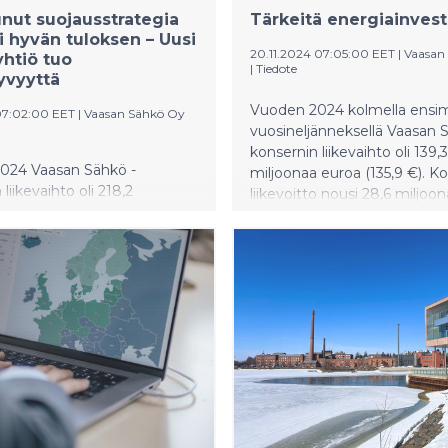
nut suojausstrategia
Tärkeitä energiainvest
i hyvän tuloksen – Uusi
20.11.2024 07:05:00 EET
|
Vaasan
htiö tuo
|
Tiedote
yvyyttä
Vuoden 2024 kolmella ensi
07:02:00 EET
|
Vaasan Sähkö Oy
vuosineljänneksellä Vaasan 
konsernin liikevaihto oli 139,3
024 Vaasan Sähkö -
miljoonaa euroa (135,9 €). K
liikevaihto oli 218,2
liikevoitto nousi 28,6 miljoo
 euroa (198,7 M€). Konserni
euroon (- 0,7 M€) liikevoitt
reilusti parantamaan
ollessa 20,5 (-0,5 %). Liikevo
oaan, joka nousi 44,5
sisältyy yhteensä 11 miljoon
n euroon (13,6 M€). Hyvän
vakuutuskorvaus syksyllä 20
taustalla oli ennen kaikkea
tapahtuneesta Vaskiluodon
t suojausstrategia.
tuotantolaitoksen turbiiniriko
toon sisältyy myös 11
Konsernin omavaraisuusaste
n euron vakuutuskorvaus.
53,4 prosenttiin (49,6 %).
liikevoittoprosentti oli 20,4
Yhtiön omavaraisuusaste
9 prosenttiin (49,0 %). Myös
estointien määrä nousi yli 50