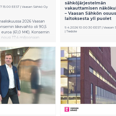
sähköjärjestelmän
07:15:00 EEST
|
Vaasan Sähkö Oy
vakauttamisen näköku
– Vaasan Sähkön osuu
laitoksesta yli puolet
aliskuussa 2026 Vaasan
nsernin liikevaihto oli 90,5
9.4.2026 10:00:30 EEST
|
Vaasan 
|
Tiedote
 euroa (61,0 M€). Konsernin
to nousi 17,4 miljoonaan
Aprillipäivänä kaupalliseen k
,2 M€). Konsernin
siirtynyt Tornion Voiman
oprosentti oli 19,2 (11,8 %).
moottorivoimalaitos on kaik
avaraisuusaste nousi 57,6
muuta kuin aprillipila. Vaas
n (54,0 %).
mukaan se on yksi tärkeä os
estointien määrä nousi
voimakkaasti vaihtelevan
ellisvuodesta ollen 4,6
sähkömarkkinan vakauttami
 euroa (4,5 M€).
Yhtiöllä onkin iso rooli laitok
mahdollistamisessa.