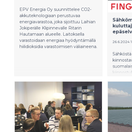
prosentil
EPV Energia Oy suunnittelee CO2-
miljoonaa
akkuteknologiaan perustuvaa
Sähköma
energiavarastoa, joka sijoittuu Laihian
kulutta
Jokiperälle Klipinnevalle Ritarin
epäselv
Hautamaan alueelle. Laitoksella
varastoidaan energiaa hyödyntämällä
26.6.2024 1
hiilidioksidia varastoimisen väliaineena.
Sähköstä 
kiinnosta
suomalais
kiinnost
kohtaan 
suuri osa
hintaa vii
mietitytt
hintavaih
mutta suu
ei kuiten
omaan sä
käyvät ilm