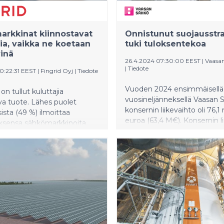
la edellisvuodesta ollen 37,2
 euroa.
rkkinat kiinnostavat
Onnistunut suojausstr
jia, vaikka ne koetaan
tuki tuloksentekoa
inä
26.4.2024 07:30:00 EEST
|
Vaasa
|
Tiedote
0:22:31 EEST
|
Fingrid Oyj
|
Tiedote
Vuoden 2024 ensimmäisellä
on tullut kuluttajia
vuosineljänneksellä Vaasan 
va tuote. Lähes puolet
konsernin liikevaihto oli 76,1
ista (49 %) ilmoittaa
euroa (63,4 M€). Konsernin li
uksensa sähkömarkkinoita
nousi 13,8 miljoonaan euroon
kasvaneen. Melkein yhtä
M€) liikevoittoprosentin olle
 (46 %) seuraa pörssisähkön
(-1,9). Konsernin omavaraisu
koittain. Kuluttajia
nousi 51,9 prosenttiin (46,4 %
ää korkea sähkön hinta ja
telut. Hintaa seurataan,
rin osa suomalaisista (70 %)
kaan ole tehnyt muutoksia
hkön käyttöönsä. Tiedot
i Fingrid Oyj:n Innolinkillä