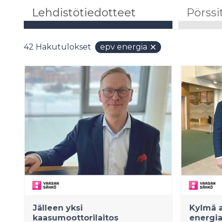
Lehdistötiedotteet
Pörssi
42
Hakutulokset
epv energia
Jälleen yksi
Kylmä a
kaasumoottorilaitos
energia