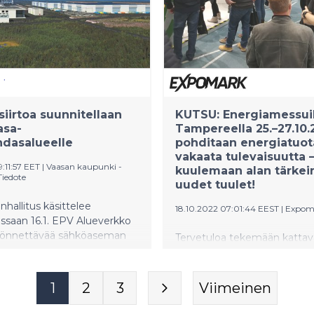
joukkoon. Yhdessä laajenne
a. Toisen vaiheen on
lämpövaraston kanssa ratkai
ltu nostavan vuosituotannon
järjestelmään kaivattua joust
awattituntiin.
kustannustehokkuutta sama
vähentäen kaukolämmön t
päästöjä.
iirtoa suunnitellaan
KUTSU: Energiamessuil
asa-
Tampereella 25.–27.10.
hdasalueelle
pohditaan energiatuo
vakaata tulevaisuutta –
9:11:57 EET
|
Vaasan kaupunki -
kuulemaan alan tärke
Tiedote
uudet tuulet!
hallitus käsittelee
18.10.2022 07:01:44 EEST
|
Expom
ssaan 16.1. EPV Alueverkko
yönnettävää sähköaseman
Tervetuloa tekemään kattav
luvarausta GigaVaasa-
energia-alan muuttuvaan
asalueelle. Sähköasema on
tulevaisuuteen Energiamessu
saan yksi
Tampereen Messu- ja
1
2
3
Viimeinen
lisuusalueen keskeisimmistä
Urheilukeskukseen 25.–27.10
lveluista, jolla
Tapahtumakokonaisuuden