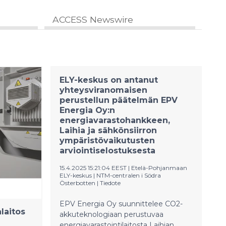
ACCESS Newswire
ELY-keskus on antanut
yhteysviranomaisen
perustellun päätelmän EPV
Energia Oy:n
energiavarastohankkeen,
Laihia ja sähkönsiirron
ympäristövaikutusten
arviointiselostuksesta
15.4.2025 15:21:04 EEST
|
Etelä-Pohjanmaan
ELY-keskus | NTM-centralen i Södra
Österbotten
|
Tiedote
EPV Energia Oy suunnittelee CO2-
laitos
akkuteknologiaan perustuvaa
energiavarastointilaitosta Laihian