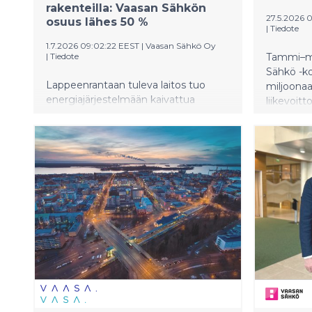
rakenteilla: Vaasan Sähkön
27.5.2026 
osuus lähes 50 %
|
Tiedote
1.7.2026 09:02:22 EEST
|
Vaasan Sähkö Oy
|
Tiedote
Tammi–ma
Sähkö -ko
Lappeenrantaan tuleva laitos tuo
miljoonaa
energiajärjestelmään kaivattua
liikevoit
joustoa. Vaasan Sähkö investoi osana
euroon (7
EPV Energian yhteishanketta uuteen
liikevoitt
kaasumoottorivoimalaitokseen
Yhtiön om
Lappeenrannassa. Laitoksen avulla
prosenttii
voidaan nopeasti lisätä
Bruttoinv
sähköntuotantoa erilaisten häiriöiden
hiukan ed
ja vaikeasti ennustettavien
miljoonaa
sääolosuhteiden aikana.