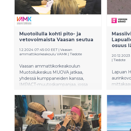
teettämäs
Muotoilulla kohti pito- ja
Massiiv
vetovoimaista Vaasan seutua
Lapuall
osuus 
1.2.2024 07:45:00 EET
|
Vaasan
ammattikorkeakoulu VAMK
|
Tiedote
20.12.2023
|
Tiedote
Vaasan ammattikorkeakoulun
Lapuan H
Muotoilukeskus MUOVA jatkaa,
aurinkovo
yhdessä kumppaneiden kanssa,
mittakaav
IMPACT-muutoskampanjaa, jossa
Energian
keskitytään tulevaisuuden tekijöihin.
mittaluok
Muutoskampanjan tarkoituksena on
kahdessa
luoda veto- ja pitovoimaisempaa
vaiheessa
Vaasan seutua nuorille.
tuottaa a
gigawatti
Siitä Vaa