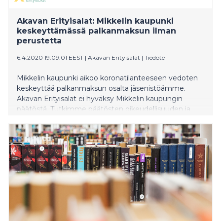
Akavan Erityisalat: Mikkelin kaupunki
keskeyttämässä palkanmaksun ilman
perustetta
6.4.2020 19:09:01 EEST
|
Akavan Erityisalat
|
Tiedote
Mikkelin kaupunki aikoo koronatilanteeseen vedoten
keskeyttää palkanmaksun osalta jäsenistöämme.
Akavan Erityisalat ei hyväksy Mikkelin kaupungin
päätöstä. Tutkimme päätösten oikeudellisuuden ja
riitautamme jälkikäteen epäselvät tapaukset.