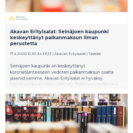
Akavan Erityisalat: Seinäjoen kaupunki
keskeyttänyt palkanmaksun ilman
perustetta
17.4.2020 12:30:34 EEST
|
Akavan Erityisalat
|
Tiedote
Seinäjoen kaupunki on keskeyttänyt
koronatilanteeseen vedoten palkanmaksun osalta
jäsenistöämme. Akavan Erityisalat ei hyväksy
Seinäjoen kaupungin päätöstä. Tutkimme päätösten
oikeudellisuuden ja riitautamme jälkikäteen epäselvät
tapaukset.