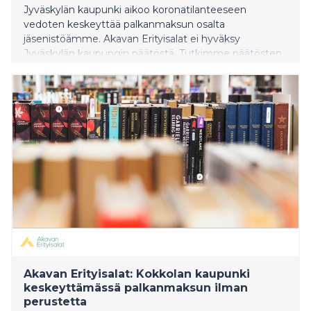
Jyväskylän kaupunki aikoo koronatilanteeseen
vedoten keskeyttää palkanmaksun osalta
jäsenistöämme. Akavan Erityisalat ei hyväksy
Jyväskylän kaupungin päätöstä. Tutkimme päätösten
oikeudellisuuden ja riitautamme jälkikäteen epäselvät
tapaukset.
Akavan Erityisalat: Kokkolan kaupunki
keskeyttämässä palkanmaksun ilman
perustetta