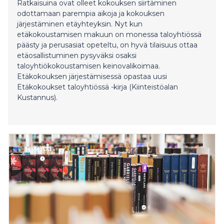
Ratkaisuina ovat olleet kokouksen siirtäminen
odottamaan parempia aikoja ja kokouksen
järjestäminen etäyhteyksin. Nyt kun
etäkokoustamisen makuun on monessa taloyhtiössä
päästy ja perusasiat opeteltu, on hyvä tilaisuus ottaa
etäosallistuminen pysyväksi osaksi
taloyhtiökokoustamisen keinovalikoimaa.
Etäkokouksen järjestämisessä opastaa uusi
Etäkokoukset taloyhtiössä -kirja (Kiinteistöalan
Kustannus).