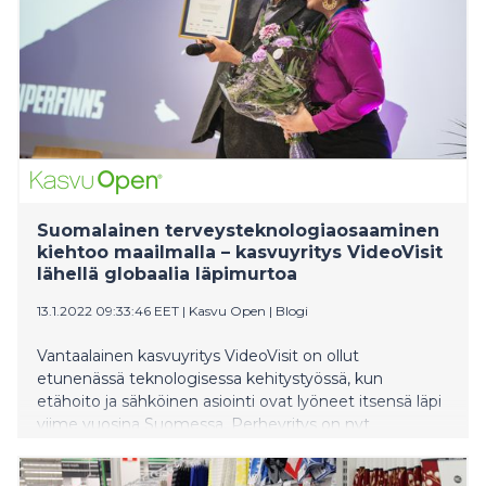
hyötyjä niin energian kuin veden tuotannon
optimoinnin kehittämiseen.
Suomalainen terveysteknologiaosaaminen
kiehtoo maailmalla – kasvuyritys VideoVisit
lähellä globaalia läpimurtoa
13.1.2022 09:33:46 EET
|
Kasvu Open
|
Blogi
Vantaalainen kasvuyritys VideoVisit on ollut
etunenässä teknologisessa kehitystyössä, kun
etähoito ja sähköinen asiointi ovat lyöneet itsensä läpi
viime vuosina Suomessa. Perheyritys on nyt
etähoidon markkinajohtaja kotimaassa, mutta se
hamuaa vahvaa kasvua myös globaaleilla markkinoilla.