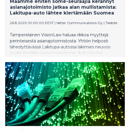
Maamme eniten some-seuraajia kerännyt
asianajotoimisto jatkaa alan mullistamista:
Lakitupa-auto lähtee kiertämään Suomea
26.8.2020 10:00:00 EEST
|
Vetter Communications Oy
|
Tiedote
Tamperelainen VisionLaw haluaa rikkoa myyttejä
perinteisestä asianajotoimistosta. Yhtiön helposti
lähestyttävässä Lakitupa-autossa lakimies neuvoo
asiakkaita liikkuvassa toimistossa. Auto kiertää
syyskuun alussa Jyväskylässä, Kuopiossa,
Hämeenlinnassa, Parkanossa, Seinäjoella ja Vaasassa.
Lisäksi VisionLaw’n digitaalinen kokonaisuus
mahdollistaa juristipalvelut täysin etänä.