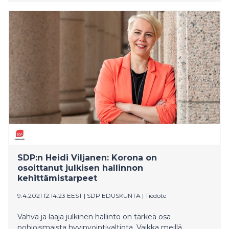
tukea esihenkilöiden kokonaisvaltaista jaksamista ja
hyvinvointia.
SDP:n Heidi Viljanen: Korona on
osoittanut julkisen hallinnon
kehittämistarpeet
9.4.2021 12:14:23 EEST
|
SDP EDUSKUNTA
|
Tiedote
Vahva ja laaja julkinen hallinto on tärkeä osa
pohjoismaista hyvinvointivaltiota. Vaikka meillä