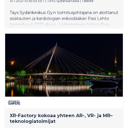
13.1.2021 10:59:53 EET
|
TAYS Sydänsairaala
|
Tiedote
Tays Sydänkeskus Oy:n toimitusjohtajana on aloittanut
sisätautien ja kardiologian erikoislääkäri Pasi Lehto
tammikuun 2021 alussa. Lääketieteen tohtori Pasi
Lehto on työskennellyt Sydänsairaalassa vuodesta
2004 alkaen, viimeksi sairaalajohtajana. Palkitun
sairaalan johtaja näkee suomalaisen sydänhoidon
tulevaisuuden positiivisena, mutta aktiivista
kehittämistä vaativana.
XR-Factory kokoaa yhteen AR-, VR- ja MR–
teknologiatoimijat