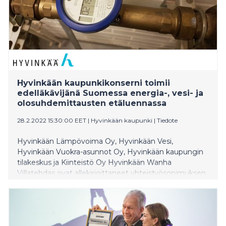
Hyvinkään kaupunkikonserni toimii
edelläkävijänä Suomessa energia-, vesi- ja
olosuhdemittausten etäluennassa
28.2.2022 15:30:00 EET
|
Hyvinkään kaupunki
|
Tiedote
Hyvinkään Lämpövoima Oy, Hyvinkään Vesi,
Hyvinkään Vuokra-asunnot Oy, Hyvinkään kaupungin
tilakeskus ja Kiinteistö Oy Hyvinkään Wanha
Villatehdas ovat allekirjoittaneet yhteistyösopimuksen
Hyvinkään kaupunkikonsernin yhteisen
etäluentaratkaisun toteuttamiseksi. Ratkaisu
mahdollistaa kaupungin ja kaupunkilaisten
kiinteistöjen energiatehokkuuden ja olosuhteiden
seurannan parantamisen entisestään, mutta tuo myös