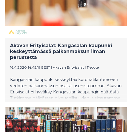
Akavan Erityisalat: Kangasalan kaupunki
keskeyttämässä palkanmaksun ilman
perustetta
16.4.2020 14:45:19 EEST
|
Akavan Erityisalat
|
Tiedote
Kangasalan kaupunki keskeyttää koronatilanteeseen
vedoten palkanmaksun osalta jäsenistöämme. Akavan
Erityisalat ei hyväksy Kangasalan kaupungin päätöstä.
Tutkimme päätösten oikeudellisuuden ja riitautamme
jälkikäteen epäselvät tapaukset.