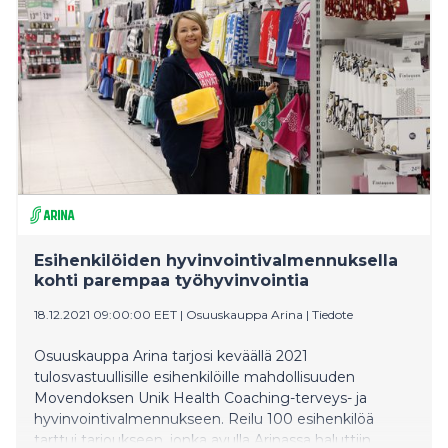
Esihenkilöiden hyvinvointivalmennuksella
kohti parempaa työhyvinvointia
18.12.2021 09:00:00 EET
|
Osuuskauppa Arina
|
Tiedote
Osuuskauppa Arina tarjosi keväällä 2021
tulosvastuullisille esihenkilöille mahdollisuuden
Movendoksen Unik Health Coaching-terveys- ja
hyvinvointivalmennukseen. Reilu 100 esihenkilöä
tarttui tarjoukseen, jonka avulla Arinassa haluttiin