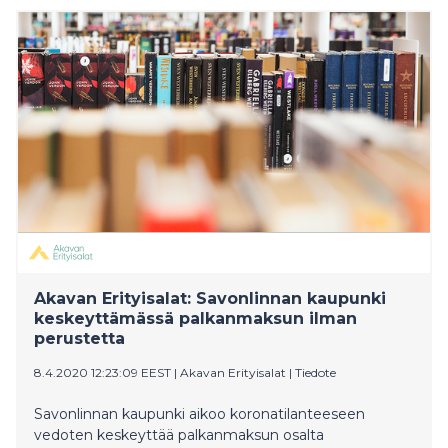
jälkikäteen epäselvät tapaukset.
Akavan Erityisalat: Savonlinnan kaupunki
keskeyttämässä palkanmaksun ilman
perustetta
8.4.2020 12:23:09 EEST
|
Akavan Erityisalat
|
Tiedote
Savonlinnan kaupunki aikoo koronatilanteeseen
vedoten keskeyttää palkanmaksun osalta