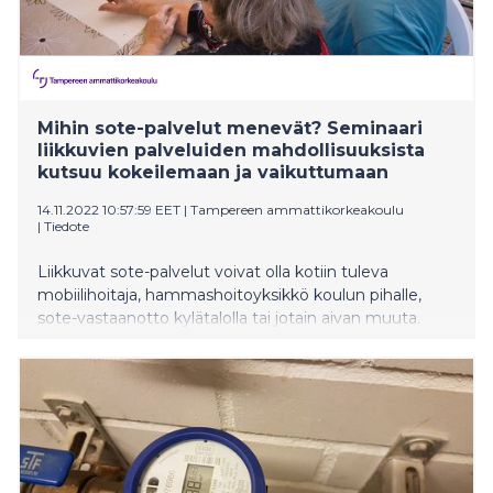
Mihin sote-palvelut menevät? Seminaari
liikkuvien palveluiden mahdollisuuksista
kutsuu kokeilemaan ja vaikuttumaan
14.11.2022 10:57:59 EET
|
Tampereen ammattikorkeakoulu
|
Tiedote
Liikkuvat sote-palvelut voivat olla kotiin tuleva
mobiilihoitaja, hammashoitoyksikkö koulun pihalle,
sote-vastaanotto kylätalolla tai jotain aivan muuta.
Tampereen ammattikorkeakoulun seminaari
30.11.2022 alkaa kumipyörien päällä ja vie kylätalolle
kuulemaan, tutkimaan ja kokemaan millaisia sote-
kentän palveluhaasteita liikkuvat palvelut ja uusi
teknologia voisivat ratkaista.