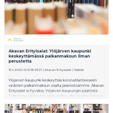
Akavan Erityisalat: Ylöjärven kaupunki
keskeyttämässä palkanmaksun ilman
perustetta
15.4.2020 10:51:18 EEST
|
Akavan Erityisalat
|
Tiedote
Ylöjärven kaupunki keskeyttää koronatilanteeseen
vedoten palkanmaksun osalta jäsenistöämme. Akavan
Erityisalat ei hyväksy Ylöjärven kaupungin päätöstä.
Tutkimme päätösten oikeudellisuuden ja riitautamme
jälkikäteen epäselvät tapaukset.