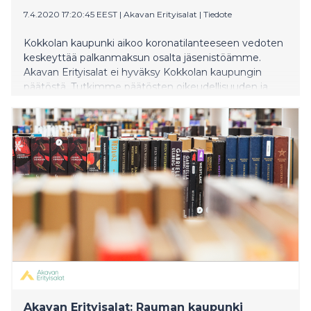
7.4.2020 17:20:45 EEST
|
Akavan Erityisalat
|
Tiedote
Kokkolan kaupunki aikoo koronatilanteeseen vedoten
keskeyttää palkanmaksun osalta jäsenistöämme.
Akavan Erityisalat ei hyväksy Kokkolan kaupungin
päätöstä. Tutkimme päätösten oikeudellisuuden ja
riitautamme jälkikäteen epäselvät tapaukset.
Akavan Erityisalat: Rauman kaupunki