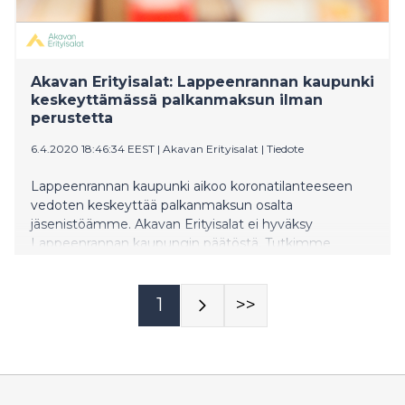
Akavan Erityisalat: Lappeenrannan kaupunki
keskeyttämässä palkanmaksun ilman
perustetta
6.4.2020 18:46:34 EEST
|
Akavan Erityisalat
|
Tiedote
Lappeenrannan kaupunki aikoo koronatilanteeseen
vedoten keskeyttää palkanmaksun osalta
jäsenistöämme. Akavan Erityisalat ei hyväksy
Lappeenrannan kaupungin päätöstä. Tutkimme
päätösten oikeudellisuuden ja riitautamme jälkikäteen
epäselvät tapaukset.
1
>>