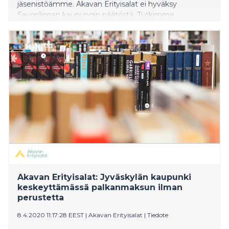
jäsenistöämme. Akavan Erityisalat ei hyväksy
Savonlinnan kaupungin päätöstä. Tutkimme
päätösten oikeudellisuuden ja riitautamme jälkikäteen
epäselvät tapaukset.
Akavan Erityisalat: Jyväskylän kaupunki
keskeyttämässä palkanmaksun ilman
perustetta
8.4.2020 11:17:28 EEST
|
Akavan Erityisalat
|
Tiedote