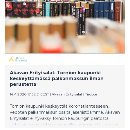
Akavan Erityisalat: Tornion kaupunki
keskeyttämässä palkanmaksun ilman
perustetta
14.4.2020 17:32:51 EEST
|
Akavan Erityisalat
|
Tiedote
Tornion kaupunki keskeyttää koronatilanteeseen
vedoten palkanmaksun osalta jäsenistöämme. Akavan
Erityisalat ei hyväksy Tornion kaupungin päätöstä.
Tutkimme päätösten oikeudellisuuden ja riitautamme