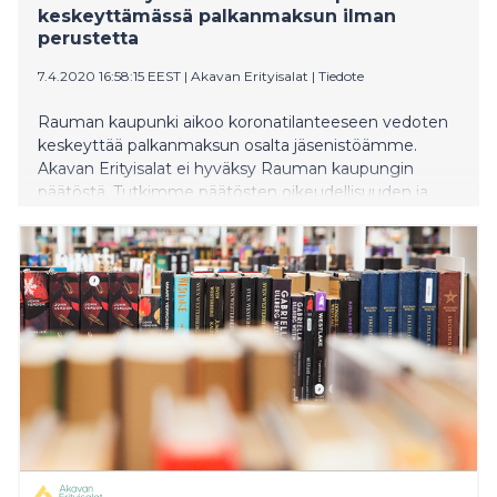
keskeyttämässä palkanmaksun ilman
perustetta
7.4.2020 16:58:15 EEST
|
Akavan Erityisalat
|
Tiedote
Rauman kaupunki aikoo koronatilanteeseen vedoten
keskeyttää palkanmaksun osalta jäsenistöämme.
Akavan Erityisalat ei hyväksy Rauman kaupungin
päätöstä. Tutkimme päätösten oikeudellisuuden ja
riitautamme jälkikäteen epäselvät tapaukset.