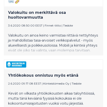
Valokuitu on merkittävä osa
huoltovarmuutta
3.6.2020 08:50:00 EEST
|
Finnet-liitto
|
Tiedote
Valokuitu on ainoa keino varmistaa riittävä nettiyhteys
ja mahdollistaa tasa-arvoiset verkkopalvelut - myös
alueellisesti ja poikkeusoloissa. Mobiili ja kiinteä yhteys
eivät ole joko tai valinta, vaan molempia tarvitaan.
Yhtiökokous onnistuu myös etänä
2.6.2020 09:17:08 EEST
|
Kiinteistömedia Oy
|
Tiedote
Kevät on vilkasta yhtiökokousten aikaa taloyhtiöissä,
mutta tänä keväänä fyysisiä kokouksia ei ole
kokoontumisrajoitusten vuoksi voitu järjestää.