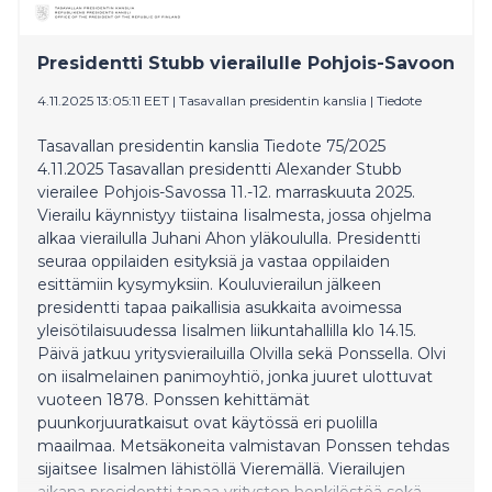
Search of the Present, a solo presentation by
Axel Straschnoy as part of the Fine Arts Academy of
Presidentti Stubb vierailulle Pohjois-Savoon
Finland Foundation Prize, and exhibitions honouring
the work of Howard Smith and Gerda Thesleff.
4.11.2025 13:05:11 EET
|
Tasavallan presidentin kanslia
|
Tiedote
Tasavallan presidentin kanslia Tiedote 75/2025
4.11.2025 Tasavallan presidentti Alexander Stubb
vierailee Pohjois-Savossa 11.-12. marraskuuta 2025.
Vierailu käynnistyy tiistaina Iisalmesta, jossa ohjelma
alkaa vierailulla Juhani Ahon yläkoululla. Presidentti
seuraa oppilaiden esityksiä ja vastaa oppilaiden
esittämiin kysymyksiin. Kouluvierailun jälkeen
presidentti tapaa paikallisia asukkaita avoimessa
yleisötilaisuudessa Iisalmen liikuntahallilla klo 14.15.
Päivä jatkuu yritysvierailuilla Olvilla sekä Ponssella. Olvi
on iisalmelainen panimoyhtiö, jonka juuret ulottuvat
vuoteen 1878. Ponssen kehittämät
puunkorjuuratkaisut ovat käytössä eri puolilla
maailmaa. Metsäkoneita valmistavan Ponssen tehdas
sijaitsee Iisalmen lähistöllä Vieremällä. Vierailujen
aikana presidentti tapaa yritysten henkilöstöä sekä