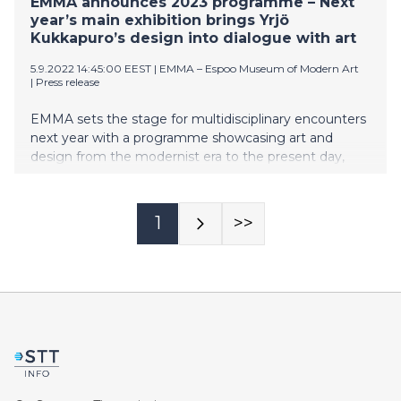
EMMA announces 2023 programme – Next
year’s main exhibition brings Yrjö
Kukkapuro’s design into dialogue with art
5.9.2022 14:45:00 EEST
|
EMMA – Espoo Museum of Modern Art
|
Press release
EMMA sets the stage for multidisciplinary encounters
next year with a programme showcasing art and
design from the modernist era to the present day,
plus boundary-pushing new content inspired by
dialogues between art and science.
1
>>