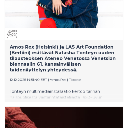
Amos Rex (Helsinki) ja LAS Art Foundation
(Berliini) esittävät Natasha Tonteyn uuden
tilausteoksen Ateneo Venetossa Venetsian
biennaalin 61. kansainvälisen
taidenäyttelyn yhteydessä.
12.12.2025 14:51:40 EET
|
Amos Rex
|
Tiedote
Tonteyn multimediainstallaatio kertoo tarinan
naispuolisesta vastarintataistelijasta 1950-luvun
Indonesiassa. Teos tarkastelee kehon muutosta,
minahasalaista symboliikkaa ja nykyaikaisia sotilaallisia
kuvantamistekniikoita sekä pohtii toimijuutta ja
vastarintaa valvonnan aikakaudella.