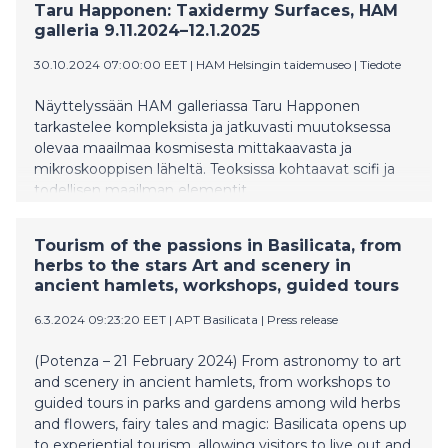
Taru Happonen: Taxidermy Surfaces, HAM
galleria 9.11.2024–12.1.2025
30.10.2024 07:00:00 EET
|
HAM Helsingin taidemuseo
|
Tiedote
Näyttelyssään HAM galleriassa Taru Happonen
tarkastelee kompleksista ja jatkuvasti muutoksessa
olevaa maailmaa kosmisesta mittakaavasta ja
mikroskooppisen läheltä. Teoksissa kohtaavat scifi ja
todellisen maailman elementit.
Tourism of the passions in Basilicata, from
herbs to the stars Art and scenery in
ancient hamlets, workshops, guided tours
6.3.2024 09:23:20 EET
|
APT Basilicata
|
Press release
(Potenza – 21 February 2024) From astronomy to art
and scenery in ancient hamlets, from workshops to
guided tours in parks and gardens among wild herbs
and flowers, fairy tales and magic: Basilicata opens up
to experiential tourism, allowing visitors to live out and