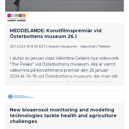
MEDDELANDE: Konstfilmspremiär vid
Österbottens museum 26.1
23.1.2024 15:13:35 EET
|
Vaasan kaupunki - Vasa stad
|
Tiedote
I slutet av januari visas Valentina Gelains nya videoverk
“The Peaks” vid Österbottens museum. Alla är varmt
välkomna på konstfilmens premiär den 26 januari
2024 kl. 16–18 vid Österbottens museum, där man slår
upp konstnärens senaste mångkonstnärliga projekt,
vars huvudproduktion är en konstfilm.
New bioaerosol monitoring and modeling
technologies tackle health and agriculture
challenges