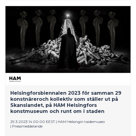
minimise their negative impact on biodiversity, i.e.
their biodiversity footprint. So far, however, biodiversity
footprint assessment tools have been in short supply.
A joint project of the University of Jyväskylä, S Group
and Sitra has now developed a method that points
the way forward for the business sector in this
respect. It is a groundbreaking project, even on an
international scale.
Helsingforsbiennalen 2023 för samman 29
konstnäreroch kollektiv som ställer ut på
Skanslandet, på HAM Helsingfors
konstmuseum och runt om i staden
29.3.2023 14:00:00 EEST
|
HAM Helsingin taidemuseo
|
Pressmeddelande