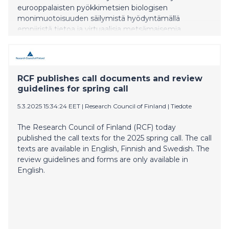
eurooppalaisten pyökkimetsien biologisen
monimuotoisuuden säilymistä hyödyntämällä
empiiristä tietoa ja virtuaalisia metsämaisemia.
Tulokset osoittavat, että biologinen monimuotoisuus
on mahdollista säilyttää, vaikka osa metsäalueesta
käytettäisiin tehokkaaseen puuntuotantoon, jos
maisemaan jätetään riittävästi myös hoitamattomia
RCF publishes call documents and review
alueita. Tietyn osuuden varaaminen puuntuotantoon
guidelines for spring call
ei siis vaaranna koko metsäekosysteemin
monimuotoisuutta, kun metsänhoito suunnitellaan
5.3.2025 15:34:24 EET
|
Research Council of Finland
|
Tiedote
huolellisesti.
The Research Council of Finland (RCF) today
published the call texts for the 2025 spring call. The call
texts are available in English, Finnish and Swedish. The
review guidelines and forms are only available in
English.