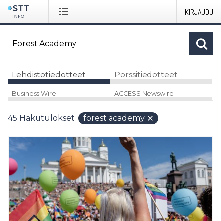
KIRJAUDU
Lehdistötiedotteet
Pörssitiedotteet
Business Wire
ACCESS Newswire
45
Hakutulokset
forest academy