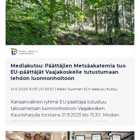
Mediakutsu: Päättäjien Metsäakatemia tuo
EU-päättäjät Vaajakoskelle tutustumaan
lehdon luonnonhoitoon
14.9.2023 10:57:20 EEST
|
Keski-Suomen ELY-keskus
|
Kutsu
Kansainvälinen ryhmä EU-päättäjiä tutustuu
talousmetsän luonnonhoitoon Vaajakosken
Kaunisharjulla torstaina 21.9.2023 klo 15.30. Median
edustajat ovat tervetulleita mukaan Suomen
Metsäyhdistyksen yhdessä Keski-Suomen ELY-
keskuksen, Jyväskylän kaupungin ja Metsäkeskuksen