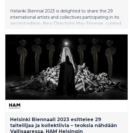
Helsinki Biennial 2023 is delighted to share the 29
international artists and collectives participating in its
second edition, New Directions May Emerge, curated
by Joasia Krysa and produced by HAM Helsinki Art
Museum. Opening to the public on 12 June, an annual
Helsinki Day celebration in in the Finnish capital, the
biennial comprises around 50% new commissions and
site-specific works which engage with some of the
pressing issues of our time, encompassing
environmental damage, political conflict and the
impact of technology. For New Directions May
Emerge, Krysa has joined forces with five curatorial
collaborators: Critical Environmental Data, Museum of
Impossible Forms, TBA21-Academy, ViCCA @ Aalto
Arts, and an A.I. Entity.
Helsinki Biennaali 2023 esittelee 29
taiteilijaa ja kollektiivia – teoksia nähdään
Vallisaaressa, HAM Helsingin