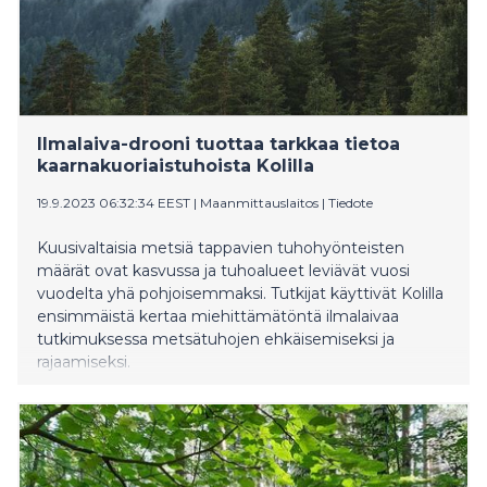
Ilmalaiva-drooni tuottaa tarkkaa tietoa
kaarnakuoriaistuhoista Kolilla
19.9.2023 06:32:34 EEST
|
Maanmittauslaitos
|
Tiedote
Kuusivaltaisia metsiä tappavien tuhohyönteisten
määrät ovat kasvussa ja tuhoalueet leviävät vuosi
vuodelta yhä pohjoisemmaksi. Tutkijat käyttivät Kolilla
ensimmäistä kertaa miehittämätöntä ilmalaivaa
tutkimuksessa metsätuhojen ehkäisemiseksi ja
rajaamiseksi.