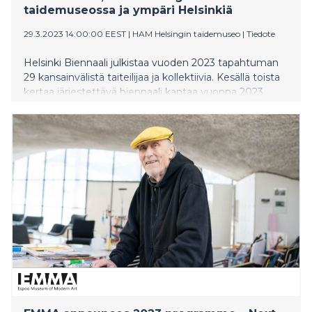
taidemuseossa ja ympäri Helsinkiä
29.3.2023 14:00:00 EEST
|
HAM Helsingin taidemuseo
|
Tiedote
Helsinki Biennaali julkistaa vuoden 2023 tapahtuman
29 kansainvälistä taiteilijaa ja kollektiivia. Kesällä toista
kertaa järjestettävä biennaali kantaa vuonna 2023
nimeä Uusia suuntia voi syntyä. Biennaalin on
kuratoinut Joasia Krysa, ja sen tuotannosta vastaa
HAM Helsingin taidemuseo. Helsinki Biennaali 2023
avautuu yleisölle Helsinki-päivänä 12. kesäkuuta.