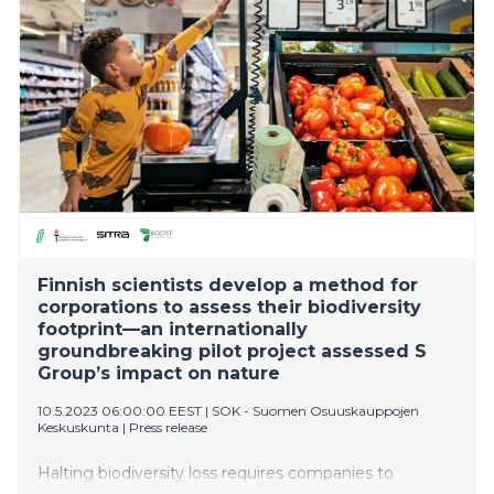
kanssa järjestämälle vierailukohteelle.
Finnish scientists develop a method for
corporations to assess their biodiversity
footprint—an internationally
groundbreaking pilot project assessed S
Group’s impact on nature
10.5.2023 06:00:00 EEST
|
SOK - Suomen Osuuskauppojen
Keskuskunta
|
Press release
Halting biodiversity loss requires companies to