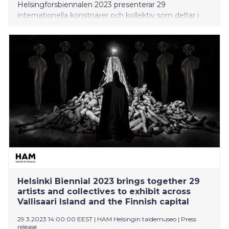
Helsingforsbiennalen 2023 presenterar 29
internationella konstnärer och kollektiv som deltar i
biennalens andra upplaga, Nya riktningar kan uppstå,
kurerad av Joasia Krysa och producerad av HAM
Helsingfors konstmuseum. Biennalen öppnar för
allmänheten på Helsingforsdagen, måndagen den 12
juni.
Helsinki Biennial 2023 brings together 29
artists and collectives to exhibit across
Vallisaari Island and the Finnish capital
29.3.2023 14:00:00 EEST
|
HAM Helsingin taidemuseo
|
Press
release