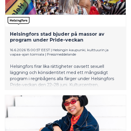
Helsingfors stad bjuder på massor av
program under Pride-veckan
16.6.2026 15:00:57 EEST
|
Helsingin kaupunki, kulttuurin ja
vapaa-ajan toimiala
|
Pressmeddelande
Helsingfors firar lika rättigheter oavsett sexuell
läggning och könsidentitet med ett mångsidigt
program i regnbågens alla färger under Helsingfors
Pride-veckan den 22–28 juni. Kulturcentren,
biblioteken, stadsmuseet, ungdoms- och
idrottstjänsterna fixar festen med konserter,
verkstäder, karaoke, glitterdekorationer och mycket
mer. De flesta evenemang är gratis och också de som
är avgiftsbelagda är förmånliga.