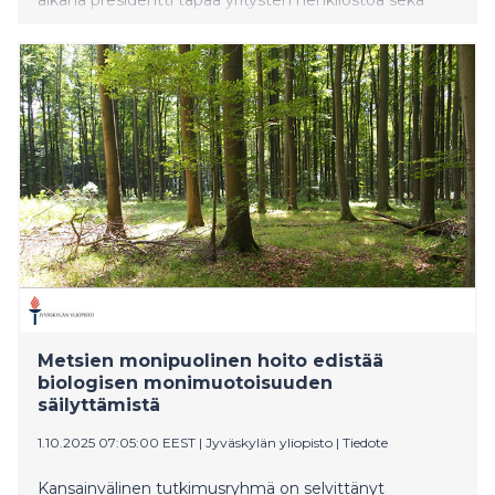
tutustuu tuotantotiloihin. Keskiviikkona presidentti
Stubb vierailee Kuopiossa. Päivä käynnistyy
Pelastusopistolta, jossa ohjelmassa on muun muassa
tapaaminen opiskelijoiden kanssa sekä pe
Metsien monipuolinen hoito edistää
biologisen monimuotoisuuden
säilyttämistä
1.10.2025 07:05:00 EEST
|
Jyväskylän yliopisto
|
Tiedote
Kansainvälinen tutkimusryhmä on selvittänyt