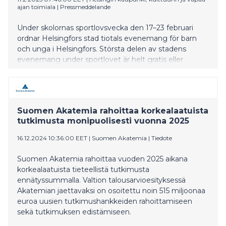
ajan toimiala
|
Pressmeddelande
Under skolornas sportlovsvecka den 17–23 februari
ordnar Helsingfors stad tiotals evenemang för barn
och unga i Helsingfors. Största delen av stadens
evenemang under sportlovet är helt gratis eller
förmånliga så att alla ska ha möjlighet att delta.
Specialutbildad personal står till förfogande på
ungdomsgårdar och idrottsplatser samt i bibliotek,
kulturcenter och museer så att barn och ungdomar i
Suomen Akatemia rahoittaa korkealaatuista
Helsingfors vare sig behöver gå sysslolösa eller vara
tutkimusta monipuolisesti vuonna 2025
ensamma under sportlovet. För att delta i
ungdomsgårdarnas sysslor behövs ett så kallat Jässäri-
16.12.2024 10:36:00 EET
|
Suomen Akatemia
|
Tiedote
medlemskort (namnet är en förkortning på det finska
Jäsenkortti). Det är lätt som en plätt att registrera sig,
Suomen Akatemia rahoittaa vuoden 2025 aikana
och förstås gratis på Jässäris webbplats:
korkealaatuista tieteellistä tutkimusta
nuorten.hel.fi/sv/jassari Du hittar hela utbudet på
ennätyssummalla. Valtion talousarvioesityksessä
stadens sportlovssida på nätet.
Akatemian jaettavaksi on osoitettu noin 515 miljoonaa
euroa uusien tutkimushankkeiden rahoittamiseen
sekä tutkimuksen edistämiseen.