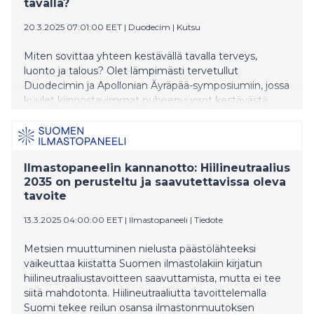
tavalla?
20.3.2025 07:01:00 EET
|
Duodecim
|
Kutsu
Miten sovittaa yhteen kestävällä tavalla terveys,
luonto ja talous? Olet lämpimästi tervetullut
Duodecimin ja Apollonian Äyräpää-symposiumiin, jossa
kuulet kiinnostavimmat puheenvuorot kestävästä
terveydenhuollosta juuri nyt.
Ilmastopaneelin kannanotto: Hiilineutraalius
2035 on perusteltu ja saavutettavissa oleva
tavoite
13.3.2025 04:00:00 EET
|
Ilmastopaneeli
|
Tiedote
Metsien muuttuminen nielusta päästölähteeksi
vaikeuttaa kiistatta Suomen ilmastolakiin kirjatun
hiilineutraaliustavoitteen saavuttamista, mutta ei tee
siitä mahdotonta. Hiilineutraaliutta tavoittelemalla
Suomi tekee reilun osansa ilmastonmuutoksen