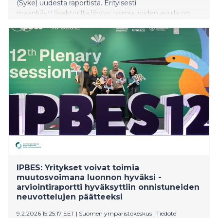
(Syke) uudesta raportista. Erityisesti
maankäyttösektorilta löytyy toimia, joiden avulla on
mahdollista vahvistaa nieluja ja vähentää päästöjä
tehokkaasti ja edullisesti. Kustannusvaikuttavimmat
toimet ovat metsien kiertoaikojen pidentäminen ja
harvennusten lieventäminen.
IPBES: Yritykset voivat toimia
muutosvoimana luonnon hyväksi -
arviointiraportti hyväksyttiin onnistuneiden
neuvottelujen päätteeksi
9.2.2026 15:25:17 EET
|
Suomen ympäristökeskus
|
Tiedote