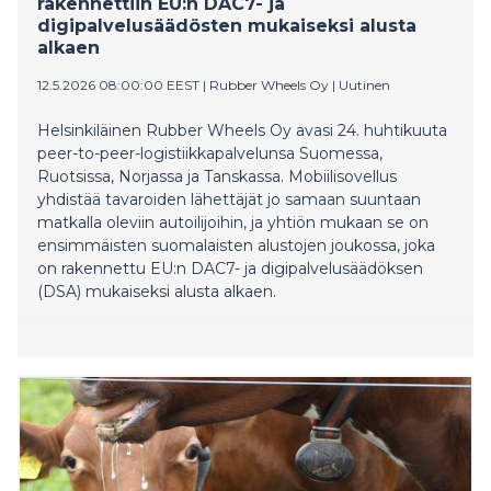
rakennettiin EU:n DAC7- ja
toteutuneeseen 75–85 euron hintaan hiilidioksiditonnia
digipalvelusäädösten mukaiseksi alusta
kohti. Yleisesti ottaen metsäperäisen hiilen hinnan
alkaen
odotetaan kehittyvän ilmastoyksiköiden kysynnän
kasvaessa. Induforin laskelmien mukaan metsistä
12.5.2026 08:00:00 EEST
|
Rubber Wheels Oy
|
Uutinen
peräisin olevan hiilen tarjonta on melko joustavaa
Helsinkiläinen Rubber Wheels Oy avasi 24. huhtikuuta
suhteessa ilmastoyksiköiden hintaan. Toisin sanoen,
peer-to-peer-logistiikkapalvelunsa Suomessa,
suhteellisen vähäinenkin hiilen hinnan nousu johtaisi
Ruotsissa, Norjassa ja Tanskassa. Mobiilisovellus
hiilen tarjonnan huomattavaan kasvuun.
yhdistää tavaroiden lähettäjät jo samaan suuntaan
Metsäperäisen hiil
matkalla oleviin autoilijoihin, ja yhtiön mukaan se on
ensimmäisten suomalaisten alustojen joukossa, joka
on rakennettu EU:n DAC7- ja digipalvelusäädöksen
(DSA) mukaiseksi alusta alkaen.