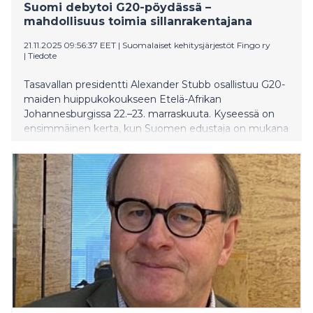
Suomi debytoi G20-pöydässä –
mahdollisuus toimia sillanrakentajana
21.11.2025 09:56:37 EET
|
Suomalaiset kehitysjärjestöt Fingo ry
|
Tiedote
Tasavallan presidentti Alexander Stubb osallistuu G20-
maiden huippukokoukseen Etelä-Afrikan
Johannesburgissa 22.–23. marraskuuta. Kyseessä on
ensimmäinen kerta, kun Suomen edustaja on mukana
kokouksessa. Kehitysjärjestöjen kattojärjestö
Fingo lähetti presidentin matkalaukkuun
pakattavaksi nipun globaalin oikeudenmukaisuuden
kannalta esillä pidettäviä aiheita.