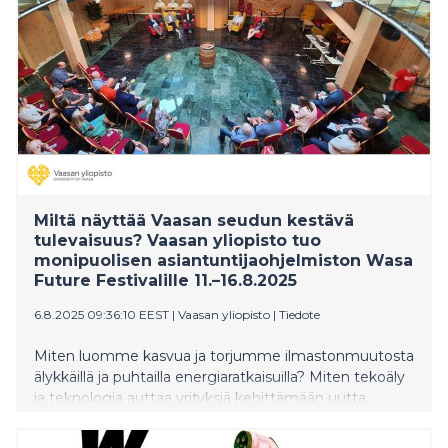
Miltä näyttää Vaasan seudun kestävä
tulevaisuus? Vaasan yliopisto tuo
monipuolisen asiantuntijaohjelmiston Wasa
Future Festivalille 11.–16.8.2025
6.8.2025 09:36:10 EEST
|
Vaasan yliopisto
|
Tiedote
Miten luomme kasvua ja torjumme ilmastonmuutosta
älykkäillä ja puhtailla energiaratkaisuilla? Miten tekoäly
ja teknologia auttaa yrityksiä kehittämään uutta,
kestävämpää liiketoimintaa? Miten tutkimuksen ja
yritysyhteistyön keinoin voidaan saada aikaan