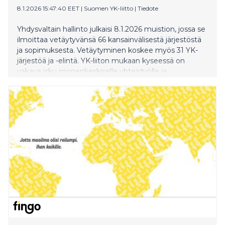
8.1.2026 15:47:40 EET
|
Suomen YK-liitto
|
Tiedote
Yhdysvaltain hallinto julkaisi 8.1.2026 muistion, jossa se
ilmoittaa vetäytyvänsä 66 kansainvälisestä järjestöstä
ja sopimuksesta. Vetäytyminen koskee myös 31 YK-
järjestöä ja -elintä. YK-liiton mukaan kyseessä on
vakava isku monenkeskiselle yhteistyölle ja
sääntöpohjaiselle kansainväliselle järjestelmälle sekä
Yhdistyneille kansakunnille.