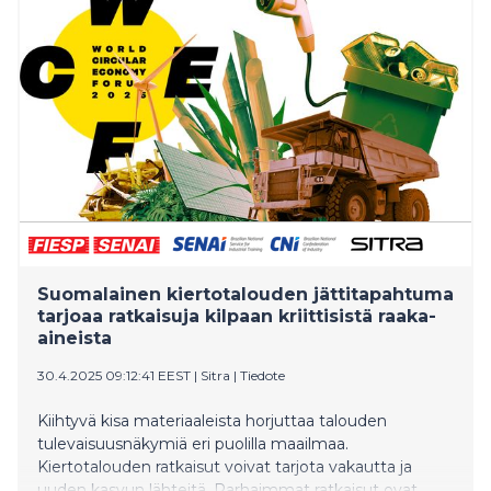
merkittäviä uusia avauksia yhteiskuntaan sekä
varaudutaan nopeasti muuttuvan maailman
epävarmuuksiin? Muun muassa näitä teemoja
päästään pohtimaan asiantuntijoiden johdattamina
Vaasan yliopiston ohjelmassa Wasa Future Festivalilla
11.–16.8.2025.
Suomalainen kiertotalouden jättitapahtuma
tarjoaa ratkaisuja kilpaan kriittisistä raaka-
aineista
30.4.2025 09:12:41 EEST
|
Sitra
|
Tiedote
Kiihtyvä kisa materiaaleista horjuttaa talouden
tulevaisuusnäkymiä eri puolilla maailmaa.
Kiertotalouden ratkaisut voivat tarjota vakautta ja
uuden kasvun lähteitä. Parhaimmat ratkaisut ovat