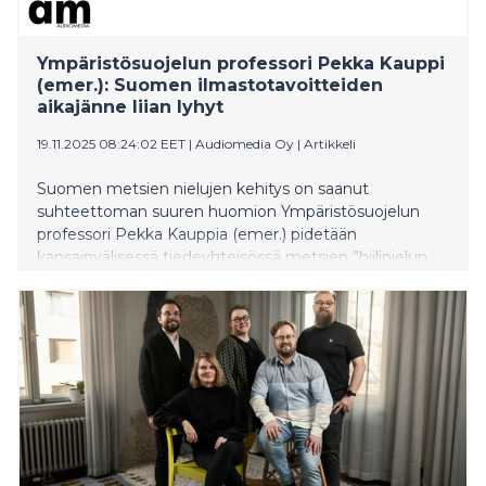
Ympäristösuojelun professori Pekka Kauppi
(emer.): Suomen ilmastotavoitteiden
aikajänne liian lyhyt
19.11.2025 08:24:02 EET
|
Audiomedia Oy
|
Artikkeli
Suomen metsien nielujen kehitys on saanut
suhteettoman suuren huomion Ympäristösuojelun
professori Pekka Kauppia (emer.) pidetään
kansainvälisessä tiedeyhteisössä metsien ”hiilinielun
löytäjänä”. Kauppi on osallistunut vuosikymmenen
ajan hallitusten välisen ilmastopaneelin IPCC: n
työskentelyyn. -Ilmastonmuutosta ei voi ratkaista
hiilinieluja kasvattamalla, jos fossiilisten polttoaineiden
käyttö jatkuu entiseen tapaan. Vaikka metsien hiilen
nieluilla on merkitystä, niiden voima ei riitä, ellei
ongelman ytimeen puututa. Maailman päästöt
kohoavat edelleen ja ilmakehän hiilidioksidipitoisuus
nousee ennätysvauhtia hiilen nieluista huolimatta.
Kaupin mukaan metsäkeskustelu on politisoitunut ja