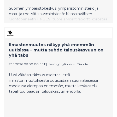
Suomen ympäristökeskus, ympäristöministeriö ja
maa- ja metsätalousministeriö: Kansainvälisen
luontopaneelin (IPBES) tuore arviointiraportti korostaa
yritysten vastuuta toimintansa luontovaikutuksista.
Nykyinen liiketoimintaympäristö ei tue luontokadon
pysäyttämistä. Laaja-alaiset rakenteelliset muutokset
ovat välttämättömiä, ja hallitukset voivat ajaa niitä.
Ilmastonmuutos näkyy yhä enemmän
Yrityksillä on silti jo nyt riittävästi tietoa ja
uutisissa – mutta suhde talouskasvuun on
mahdollisuuksia toimia luonnon kannalta kestävästi.
yhä tabu
Raportti korostaa luottamusta siihen, että yritykset
voivat toimia muutosvoimana luonnon hyväksi.
23.1.2026 08:30:00 EET
|
Helsingin yliopisto
|
Tiedote
Uusi väitöstutkimus osoittaa, että
ilmastonmuutoksesta uutisoidaan suomalaisessa
mediassa aiempaa enemmän, mutta keskustelu
tapahtuu pääosin talouskasvun ehdoilla.