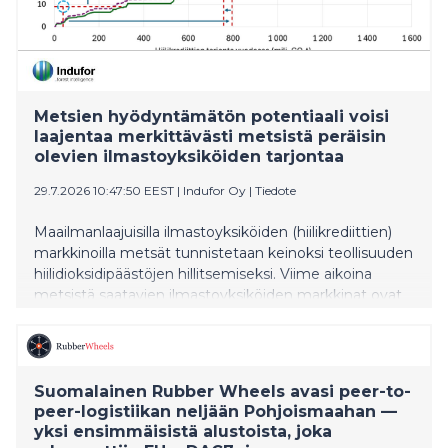
Metsien hyödyntämätön potentiaali voisi
laajentaa merkittävästi metsistä peräisin
olevien ilmastoyksiköiden tarjontaa
29.7.2026 10:47:50 EEST
|
Indufor Oy
|
Tiedote
Maailmanlaajuisilla ilmastoyksiköiden (hiilikrediittien)
markkinoilla metsät tunnistetaan keinoksi teollisuuden
hiilidioksidipäästöjen hillitsemiseksi. Viime aikoina
metsistä saatavien ilmastoyksiköiden markkinat ovat
olleet noin 300 miljoonaa euroa vuodessa, mikä vastaa
noin 40 miljoonan hiilidioksiditonnin sitomista metsien
biologisen kasvun kautta. Metsäperäisten
ilmastoyksiköiden keskimääräinen hinta on kuitenkin
Suomalainen Rubber Wheels avasi peer-to-
ollut vain noin 8–10 euroa hiilidioksiditonnia kohti.
peer-logistiikan neljään Pohjoismaahan —
Hinta on ollut erittäin alhainen verrattuna esimerkiksi
yksi ensimmäisistä alustoista, joka
Euroopan päästökauppajärjestelmässä (ETS) äskettäin