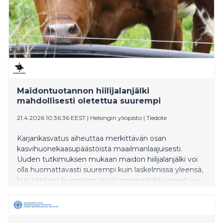
Maidontuotannon hiilijalanjälki
mahdollisesti oletettua suurempi
21.4.2026 10:36:36 EEST
|
Helsingin yliopisto
|
Tiedote
Karjankasvatus aiheuttaa merkittävän osan
kasvihuonekaasupäästöistä maailmanlaajuisesti.
Uuden tutkimuksen mukaan maidon hiilijalanjälki voi
olla huomattavasti suurempi kuin laskelmissa yleensä,
kun otetaan huomioon myös maaperästä vapautuva
hiilidioksidi.