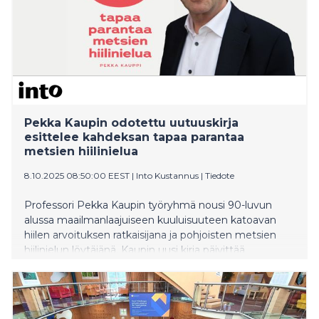
Pekka Kaupin odotettu uutuuskirja
esittelee kahdeksan tapaa parantaa
metsien hiilinielua
8.10.2025 08:50:00 EEST
|
Into Kustannus
|
Tiedote
Professori Pekka Kaupin työryhmä nousi 90-luvun
alussa maailmanlaajuiseen kuuluisuuteen katoavan
hiilen arvoituksen ratkaisijana ja pohjoisten metsien
hiilinielun löytäjänä. Kaupin uusi kirja päivittää
hiilinielukeskustelun tiedot uuden tutkimuksen
pohjalta.