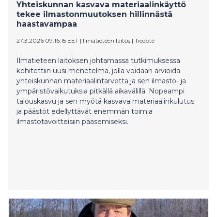
Yhteiskunnan kasvava materiaalinkäyttö
tekee ilmastonmuutoksen hillinnästä
haastavampaa
27.3.2026 09:16:15 EET
|
Ilmatieteen laitos
|
Tiedote
Ilmatieteen laitoksen johtamassa tutkimuksessa
kehitettiin uusi menetelmä, jolla voidaan arvioida
yhteiskunnan materiaalintarvetta ja sen ilmasto- ja
ympäristövaikutuksia pitkällä aikavälillä. Nopeampi
talouskasvu ja sen myötä kasvava materiaalinkulutus
ja päästöt edellyttävät enemmän toimia
ilmastotavoitteisiin pääsemiseksi.