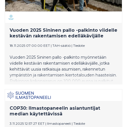
kärsinyt polarisaatiosta. –Tutkimus on pirstoutunut,
media yksinkertaistaa ja somessa haetaan klikkejä
faktojen sijaan. Vaikka puusto tunnetaan hyvin,
ymmärrys kokonaisuudesta hämärtyy, kun keskustelu
kaventuu mielipiteiksi. Suomen metsien nielujen
Vuoden 2025 Sininen pallo -palkinto viidelle
kehitys muutaman vuoden tähtäyksellä on saanut
kestävän rakentamisen edelläkävijälle
kotima
18.11.2025 07:00:00 EET
|
TAH-säätiö
|
Tiedote
Vuoden 2025 Sininen pallo -palkinto myönnetään
viidelle kestävän rakentamisen edelläkävijälle, jotka
kehittävät uusia ratkaisuja asumisen, rakennetun
ympäristön ja rakentamisen kiertotalouden haasteisiin.
Palkinnon kokonaisarvo on 100 000 euroa ja palkitut
jakavat sen tasaosuuksin.
COP30: Ilmastopaneelin asiantuntijat
median käytettävissä
3.11.2025 12:57:27 EET
|
Ilmastopaneeli
|
Tiedote