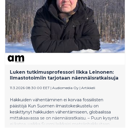
Luken tutkimusprofessori Ilkka Leinonen:
Ilmastotoimiin tarjotaan näennäisratkaisuja
11.3.2026 08:30:00 EET
|
Audiomedia Oy
|
Artikkeli
Hakkuiden vähentäminen ei korvaa fossiilisten
päästöjä Kun Suomen ilmastokeskustelu on
keskittynyt hakkuiden vähentämiseen, globaalissa
mittakaavassa se on näennäisratkaisu. – Puun kysyntä
ei katoa, vaikka Suomi leikkaisi metsänhakkuitaan.