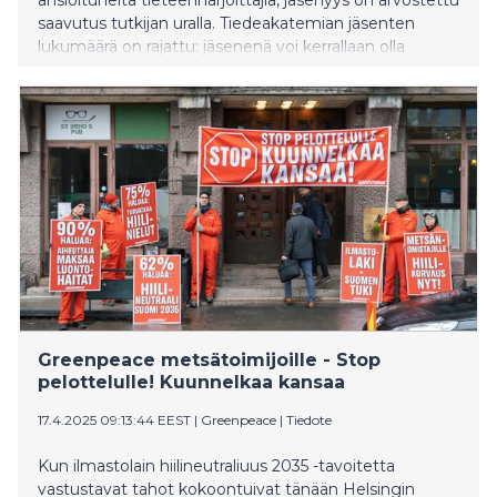
saavutus tutkijan uralla. Tiedeakatemian jäsenten
lukumäärä on rajattu: jäsenenä voi kerrallaan olla
korkeintaan 333 alle 65-vuotiasta tieteen harjoittajaa.
Jäsenyys on elinikäinen.
Greenpeace metsätoimijoille - Stop
pelottelulle! Kuunnelkaa kansaa
17.4.2025 09:13:44 EEST
|
Greenpeace
|
Tiedote
Kun ilmastolain hiilineutraliuus 2035 -tavoitetta
vastustavat tahot kokoontuivat tänään Helsingin