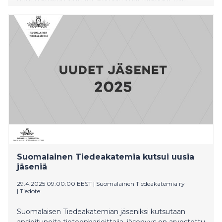
esillä Sitran luomassa Maailman kiertotalousfoorumi
WCEF2025:ssä Brasiliassa 13.–16. toukokuuta.
Suomalainen Tiedeakatemia kutsui uusia
jäseniä
29.4.2025 09:00:00 EEST
|
Suomalainen Tiedeakatemia ry
|
Tiedote
Suomalaisen Tiedeakatemian jäseniksi kutsutaan
ansioituneita tieteenharjoittajia, jäsenyys on arvostettu