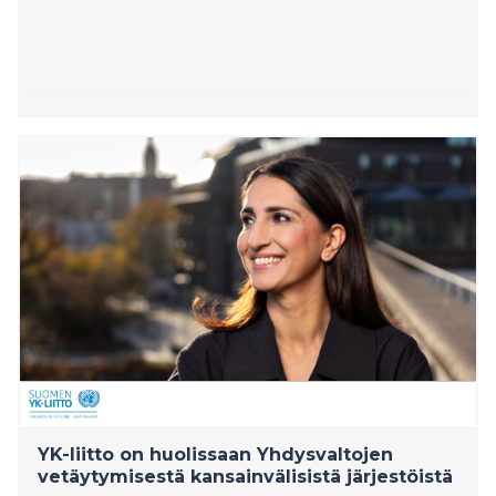
YK-liitto on huolissaan Yhdysvaltojen
vetäytymisestä kansainvälisistä järjestöistä