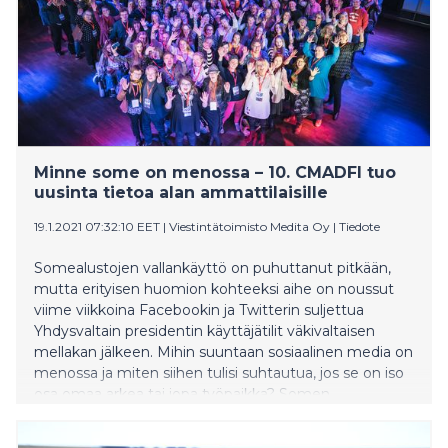
kautta.
Minne some on menossa – 10. CMADFI tuo
uusinta tietoa alan ammattilaisille
19.1.2021 07:32:10 EET
|
Viestintätoimisto Medita Oy
|
Tiedote
Somealustojen vallankäyttö on puhuttanut pitkään,
mutta erityisen huomion kohteeksi aihe on noussut
viime viikkoina Facebookin ja Twitterin suljettua
Yhdysvaltain presidentin käyttäjätilit väkivaltaisen
mellakan jälkeen. Mihin suuntaan sosiaalinen media on
menossa ja miten siihen tulisi suhtautua, jos se on iso
osa omaa arkea tai jopa työpaikka? Somen
ajankohtaisia ilmiöitä tarkastellaan alan ammattilaisten
maksuttomassa CMADFI 2021 koulutus- ja