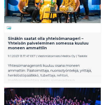
Sinäkin saatat olla yhteisömanageri –
Yhteisön palveleminen somessa kuuluu
moneen ammattiin
9.1.2023 13:17:47 EET
|
Viestintätoimisto Medita Oy
|
Tiedote
Yhteisömanagerointi kuuluu osana moneen
ammattiin: Päätoimittaja, nuorisotyöntekijä, yrittäjä,
henkilöstöpäällikkö, tubettaja, rehtori,
markkinointijohtaja, pappi, somevastaava,
yhteisömanagereille vuotuista CMADFI-seminaaria
järjestävä Johanna Janhonen luettelee. – Kaikki
yhteisömanagerit eivät vieläkään tunnista omasta
työstään tätä roolia, vaikka olemme yrittäneet tuoda
tehtävää esiin jo 11 vuoden ajan tämän teemapäivän