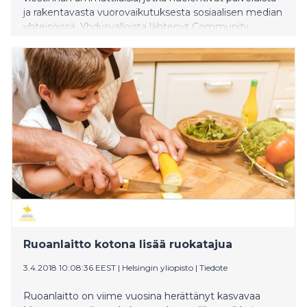
ja rakentavasta vuorovaikutuksesta sosiaalisen median
yhteisöissä. Yhdysvalloista lähtenyt Community
Manager Appreciation Day elää ja voi hyvin Suomessa.
Vertaisoppimistapahtuma järjestetään tänä vuonna
27.–28.1. laivaristeilyllä Viking Gracella Turusta
Tukholmaan ja takaisin.
Ruoanlaitto kotona lisää ruokatajua
3.4.2018 10:08:36 EEST
|
Helsingin yliopisto
|
Tiedote
Ruoanlaitto on viime vuosina herättänyt kasvavaa