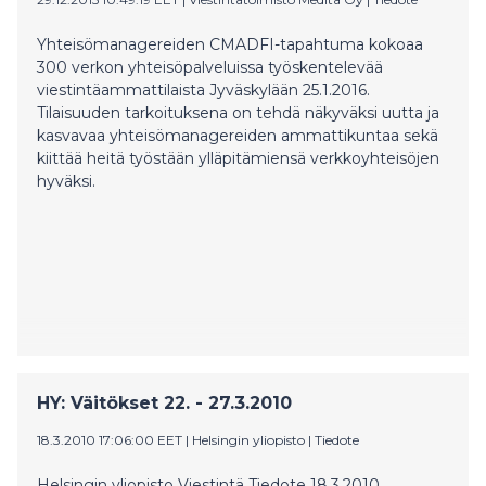
Yhteisömanagereiden CMADFI-tapahtuma kokoaa
300 verkon yhteisöpalveluissa työskentelevää
viestintäammattilaista Jyväskylään 25.1.2016.
Tilaisuuden tarkoituksena on tehdä näkyväksi uutta ja
kasvavaa yhteisömanagereiden ammattikuntaa sekä
kiittää heitä työstään ylläpitämiensä verkkoyhteisöjen
hyväksi.
HY: Väitökset 22. - 27.3.2010
18.3.2010 17:06:00 EET
|
Helsingin yliopisto
|
Tiedote
Helsingin yliopisto Viestintä Tiedote 18.3.2010