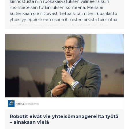
kiinnostusta niin ruokakasvatuksen välineenä kuin
monitieteisen tutkimuksen kohteena. Meillä ei
kuitenkaan ole riittävästi tietoa siitä, miten ruoanlaitto
yhdistyy oppimiseen osana ihmisten arkista toimintaa
ja millaista tämä oppiminen on luonteeltaan. Uusi
ruokatajun käsite auttaa ymmärtämään ruoanlaiton
yhteydessä ja kotona tapahtuvaa arkioppimista.
Ruokakasvatuksen tutkimus pyrkii ymmärtämään,
millaisin perustein ihminen tekee ruokavalintoja ja
miten monipuolisia valintoja voitaisiin tukea.
Robotit eivät vie yhteisömanagereilta työtä
– ainakaan vielä