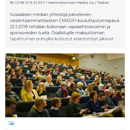
18.1.2018 12:13:32 EET
|
Viestintätoimisto Medita Oy
|
Tiedote
Sosiaalisen median yhteisöjä palvelevien
viestintäammattilaisten CMADFI-kouluttautumispäivä
22.1.2018 tehdään kokonaan vapaaehtoisvoimin ja
sponsoreiden tuella. Osallistujille maksuttoman
tapahtuman puhujiksi kutsutut asiantuntijat jakavat
osaamistaan korvauksetta. Tänä vuonna tilat ja
käytännön järjestelyjä tarjoaa Lappeenrannan
teknillinen yliopisto.