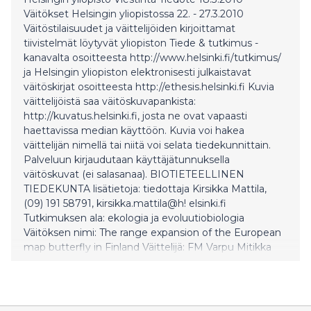
Väitökset Helsingin yliopistossa 22. - 27.3.2010
Väitöstilaisuudet ja väittelijöiden kirjoittamat
tiivistelmät löytyvät yliopiston Tiede & tutkimus -
kanavalta osoitteesta http://www.helsinki.fi/tutkimus/
ja Helsingin yliopiston elektronisesti julkaistavat
väitöskirjat osoitteesta http://ethesis.helsinki.fi Kuvia
väittelijöistä saa väitöskuvapankista:
http://kuvatus.helsinki.fi, josta ne ovat vapaasti
haettavissa median käyttöön. Kuvia voi hakea
väittelijän nimellä tai niitä voi selata tiedekunnittain.
Palveluun kirjaudutaan käyttäjätunnuksella
väitöskuvat (ei salasanaa). BIOTIETEELLINEN
TIEDEKUNTA lisätietoja: tiedottaja Kirsikka Mattila,
(09) 191 58791, kirsikka.mattila@h! elsinki.fi
Tutkimuksen ala: ekologia ja evoluutiobiologia
Väitöksen nimi: The range expansion of the European
map butterfly in Finland Väittelijä: FM Varpu Mitikka
Väittelijän yhteystiedot: varpu.mitikka@helsinki.fi Aika
ja paikka: 26.3.2010 klo 12.00 Biokeskus 2, audi