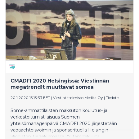
verkostoitumispäivässä verkossa 25. tammikuuta.
CMADFI 2020 Helsingissä: Viestinnän
megatrendit muuttavat somea
20.1.2020 15:13:33 EET
|
Viestintätoimisto Medita Oy
|
Tiedote
Some-ammattilaisten maksuton koulutus- ja
verkostoitumistilaisuus Suomen
yhteisömanageripäivä CMADFI 2020 järjestetään
vapaaehtoisvoimin ja sponsorituella Helsingin
yliopiston Tiedekulmassa 27. tammikuuta.