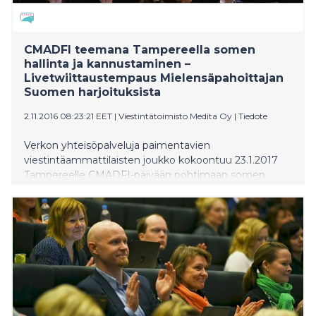
CMADFI teemana Tampereella somen
hallinta ja kannustaminen –
Livetwiittaustempaus Mielensäpahoittajan
Suomen harjoituksista
2.11.2016 08:23:21 EET
|
Viestintätoimisto Medita Oy
|
Tiedote
Verkon yhteisöpalveluja paimentavien
viestintäammattilaisten joukko kokoontuu 23.1.2017
Tampereelle CMADFI-päivään pohtimaan somen
hallintaa ja kannustamista. Päivän iltaohjelmasta
odotetaan niin Twitterissä kuin teatterimaailmassa
ennen näkemättömän laajaa livetwiittaustempausta,
kun satakunta ammattivisertäjää pääsee seuraamaan
Tuomas Kyrön Mielensäpahoittajan Suomen
harjoituksia Tampereen Työväen Teatteriin vain
kymmenen päivää ennen kantaesityksen ensi-iltaa.