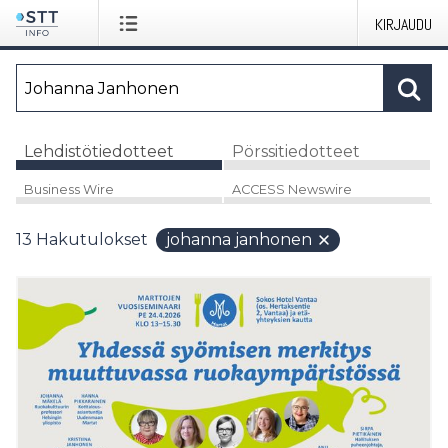
KIRJAUDU
Lehdistötiedotteet
Pörssitiedotteet
Business Wire
ACCESS Newswire
13
Hakutulokset
johanna janhonen