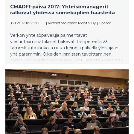
CMADFI-päivä 2017: Yhteisömanagerit
ratkovat yhdessä somekuplien haasteita
18.1.2017 11:12:27 EET
|
Viestintätoimisto Medita Oy
|
Tiedote
Verkon yhteisöpalveluja paimentavat
viestintäammattilaiset hakevat Tampereella 23.
tammikuuta joukolla uusia keinoja palvella yleisöjään
yhä paremmin. Oikeiden ihmisten tavoittaminen
sosiaalisen median palveluissa vaatii entistä enemmän
osaamista, sillä moni somen käyttäjä arvostaa omia
pienempiä piirejään ja kaihtaa ammattimaisia
kaupallisia tai muita vaikutuspyrkimyksiä.