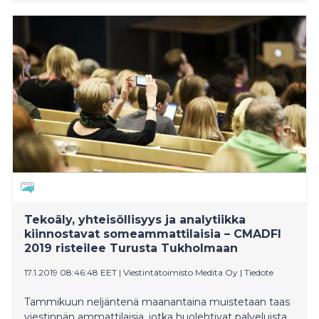
Yhdeksännen CMADFI-päivän parisataa paikkaa
varattiin loppuun päivässä heti ilmoittautumisen
avauduttua.
Tekoäly, yhteisöllisyys ja analytiikka
kiinnostavat someammattilaisia – CMADFI
2019 risteilee Turusta Tukholmaan
17.1.2019 08:46:48 EET
|
Viestintätoimisto Medita Oy
|
Tiedote
Tammikuun neljäntenä maanantaina muistetaan taas
viestinnän ammattilaisia, jotka huolehtivat palveluista