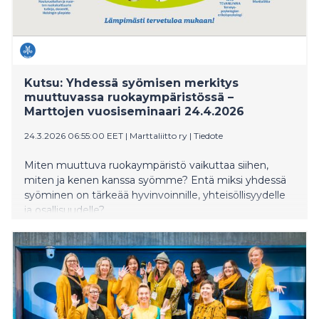
Kutsu: Yhdessä syömisen merkitys
muuttuvassa ruokaympäristössä –
Marttojen vuosiseminaari 24.4.2026
24.3.2026 06:55:00 EET
|
Marttaliitto ry
|
Tiedote
Miten muuttuva ruokaympäristö vaikuttaa siihen,
miten ja kenen kanssa syömme? Entä miksi yhdessä
syöminen on tärkeää hyvinvoinnille, yhteisöllisyydelle
ja osallisuudelle?