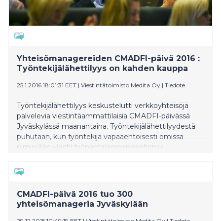
Yhteisömanagereiden CMADFI-päivä 2016 :
Työntekijälähettilyys on kahden kauppa
25.1.2016 18:01:31 EET
|
Viestintätoimisto Medita Oy
|
Tiedote
Työntekijälähettilyys keskustelutti verkkoyhteisöjä
palvelevia viestintäammattilaisia CMADFI-päivässä
Jyväskylässä maanantaina. Työntekijälähettilyydestä
puhutaan, kun työntekijä vapaaehtoisesti omissa
nimissään viestii työnantajaorganisaationsa
vahvuuksista sosiaalisessa mediassa tai muualla
julkisuudessa. Lähettiläs tarvitsee tähän kuitenkin
organisaationsa tuen, muistutti Työterveyslaitoksen
erikoistutkija Minna Janhonen
CMADFI-päivä 2016 tuo 300
yhteisömanageria Jyväskylään
29.12.2015 10:49:19 EET
|
Viestintätoimisto Medita Oy
|
Tiedote