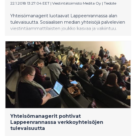
22.1.2018 13:27:04 EET
|
Viestintätoimisto Medita Oy
|
Tiedote
Yhteisömanagerit luotaavat Lappeenrannassa alan
tulevaisuutta. Sosiaalisen median yhteisöjä palvelevien
viestintäammattilaisten joukko kasvaa ja vakiintuu.
Yhteisömanagerit pohtivat
Lappeenrannassa verkkoyhteisöjen
tulevaisuutta