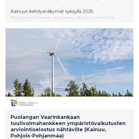
Kainuun kehitysnäkymät syksyllä 2025:
Maailmantilanteen epävarmuudesta huolimatta,
Kainuussa investoidaan tulevaisuuteen.
Datakeskushankkeet, matkailu, peliala ja
puolustukseen liittyvä liiketoiminta vahvistavat alueen
elinvoimaa, luovat työpaikkoja ja lisäävät kilpailukykyä.
Yhteistyö, koulutus ja saavutettavuus ovat
avaintekijöitä Kainuun kasvun ja kansainvälistymisen
tukemisessa.
Puolangan Vaarinkankaan
tuulivoimahankkeen ympäristövaikutusten
arviointiselostus nähtäville (Kainuu,
Pohjois-Pohjanmaa)