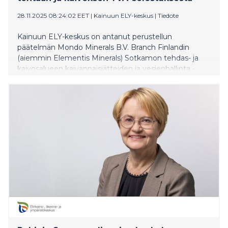
28.11.2025 08:24:02 EET
|
Kainuun ELY-keskus
|
Tiedote
Kainuun ELY-keskus on antanut perustellun
päätelmän Mondo Minerals B.V. Branch Finlandin
(aiemmin Elementis Minerals) Sotkamon tehdas- ja
kaivosalueen kaivannaisjätteiden ja vesienhallinta -
hankkeen ympäristövaikutusten
arviointiselostuksesta.