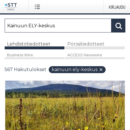
KIRJAUDU
Lehdistötiedotteet
Pörssitiedotteet
Business Wire
ACCESS Newswire
567
Hakutulokset
kainuun ely-keskus