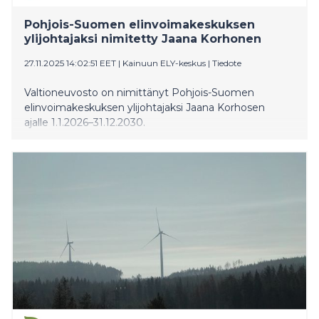
Pohjois-Suomen elinvoimakeskuksen
ylijohtajaksi nimitetty Jaana Korhonen
27.11.2025 14:02:51 EET
|
Kainuun ELY-keskus
|
Tiedote
Valtioneuvosto on nimittänyt Pohjois-Suomen
elinvoimakeskuksen ylijohtajaksi Jaana Korhosen
ajalle 1.1.2026–31.12.2030.