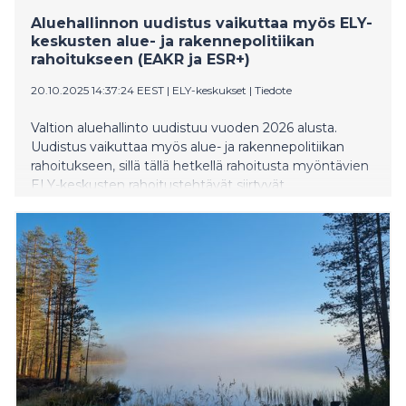
Aluehallinnon uudistus vaikuttaa myös ELY-
keskusten alue- ja rakennepolitiikan
rahoitukseen (EAKR ja ESR+)
20.10.2025 14:37:24 EEST
|
ELY-keskukset
|
Tiedote
Valtion aluehallinto uudistuu vuoden 2026 alusta.
Uudistus vaikuttaa myös alue- ja rakennepolitiikan
rahoitukseen, sillä tällä hetkellä rahoitusta myöntävien
ELY-keskusten rahoitustehtävät siirtyvät
vuodenvaihteessa toimintansa aloittaville
elinvoimakeskuksille. Tämän vuoksi kaikki EURA2021-
järjestelmässä avoinna olevat haut päättyvät
viimeistään 30.11.2025. Aluehallinnon uudistuksen
lisäksi alue- ja rakennepolitiikan rahoitukseen vaikuttaa
merkittävästi myös valtioneuvoston 9.10.2025
hyväksymä muutos Uudistuva ja osaava Suomi 2021–
2027 -ohjelmaan.