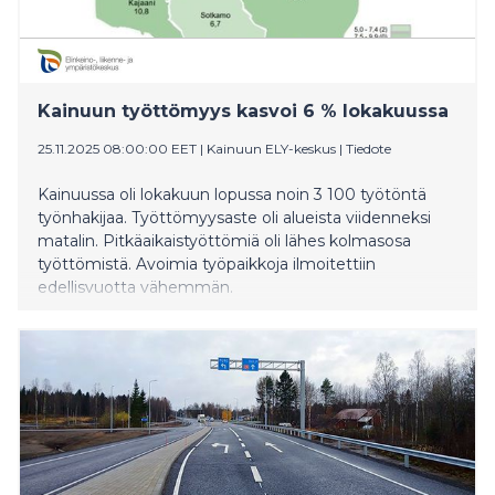
Kainuun työttömyys kasvoi 6 % lokakuussa
25.11.2025 08:00:00 EET
|
Kainuun ELY-keskus
|
Tiedote
Kainuussa oli lokakuun lopussa noin 3 100 työtöntä
työnhakijaa. Työttömyysaste oli alueista viidenneksi
matalin. Pitkäaikaistyöttömiä oli lähes kolmasosa
työttömistä. Avoimia työpaikkoja ilmoitettiin
edellisvuotta vähemmän.