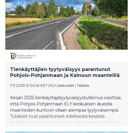
kulttuuri- ja viestintäosaamista, ja vihreä siirtymä lisää
tarvetta energiaosaamiselle, kestävien ratkaisujen
kehittämiselle ja ympäristövastuullisuudelle. Vuoden
2025 raportti on julkaistu osoitteessa
tyovoimabarometri.fi. Tänä vuonna tarkasteltavia
toimialoja olivat teknologiateollisuus ja –palvelut, sote-
ala sekä liiketoiminta ja hallinto.
Tienkäyttäjien tyytyväisyys parantunut
Pohjois-Pohjanmaan ja Kainuun maanteillä
7.11.2025 12:04:52 EET
|
ELY-keskukset
|
Tiedote
Kesän 2025 tienkäyttäjätyytyväisyystutkimus osoittaa,
että Pohjois-Pohjanmaan ELY-keskuksen alueella
maanteiden kuntoon ollaan aiempaa tyytyväisempiä.
Tulokset ovat parantuneet edellisestä kesästä.
Merkittävänä tyytyväisyyteen vaikuttaneena tekijänä
Pohjois-Pohjanmaan ELY-keskus näkee hallituksen