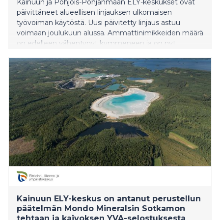
Kainuun ja Pohjois-Pohjanmaan ELY-keskukset ovat
päivittäneet alueellisen linjauksen ulkomaisen
työvoiman käytöstä. Uusi päivitetty linjaus astuu
voimaan joulukuun alussa. Ammattinimikkeiden määrä
on edelleen vähentynyt kymmeneen ja on nyt
alimmalla tasolla sitten vuoden 2018. Nimikkeitä on
poistettu linjauksesta kolmena peräkkäisenä
päivityskertana heikon yleisen työmarkkinatilanteen
vuoksi. Linjaus päivitetään puolen vuoden välein.
Kainuun ELY-keskus on antanut perustellun
päätelmän Mondo Mineralsin Sotkamon
tehtaan ja kaivoksen YVA-selostuksesta