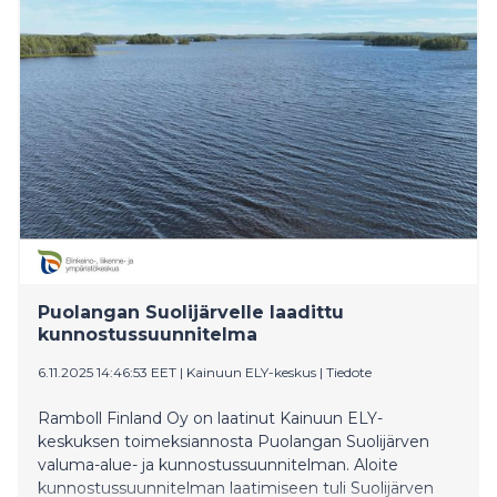
myöntämän korjausvelkarahoituksen, joka on
mahdollistanut runsaammat päällystykset jo toista
vuotta peräkkäin.
Puolangan Suolijärvelle laadittu
kunnostussuunnitelma
6.11.2025 14:46:53 EET
|
Kainuun ELY-keskus
|
Tiedote
Ramboll Finland Oy on laatinut Kainuun ELY-
keskuksen toimeksiannosta Puolangan Suolijärven
valuma-alue- ja kunnostussuunnitelman. Aloite
kunnostussuunnitelman laatimiseen tuli Suolijärven