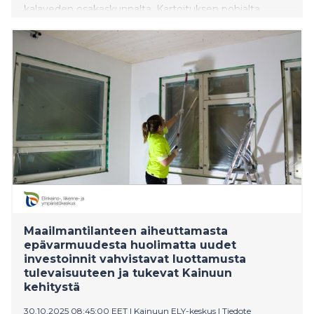
kalaveden osakaskunnalta. Kartoituksen pohjalta
tunnistettiin, että maa- ja metsätalouden ulkoisen
kuormituksen vähentäminen on pääosassa Suolijärven
tilan parantamisessa.
Maailmantilanteen aiheuttamasta
epävarmuudesta huolimatta uudet
investoinnit vahvistavat luottamusta
tulevaisuuteen ja tukevat Kainuun
kehitystä
30.10.2025 08:45:00 EET
|
Kainuun ELY-keskus
|
Tiedote