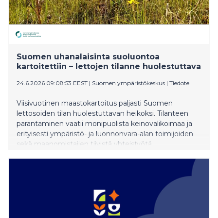
Suomen uhanalaisinta suoluontoa
kartoitettiin – lettojen tilanne huolestuttava
24.6.2026 09:08:53 EEST
|
Suomen ympäristökeskus
|
Tiedote
Viisivuotinen maastokartoitus paljasti Suomen
lettosoiden tilan huolestuttavan heikoksi. Tilanteen
parantaminen vaatii monipuolista keinovalikoimaa ja
erityisesti ympäristö- ja luonnonvara-alan toimijoiden
sekä maanomistajien tiivistä yhteistyötä.