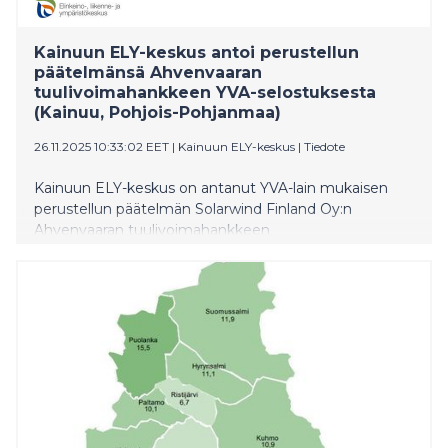
Kainuun ELY-keskus antoi perustellun
päätelmänsä Ahvenvaaran
tuulivoimahankkeen YVA-selostuksesta
(Kainuu, Pohjois-Pohjanmaa)
26.11.2025 10:33:02 EET
|
Kainuun ELY-keskus
|
Tiedote
Kainuun ELY-keskus on antanut YVA-lain mukaisen
perustellun päätelmän Solarwind Finland Oy:n
Ahvenvaaran tuulivoimahankkeen
ympäristövaikutusten arviointiselostuksesta.
Arviointiselostuksen katsotaan oleellisin osin täyttävän
YVA-lain ja -asetuksen sisältövaatimukset.
Perustellussa päätelmässä erityistä huomiota
kiinnitettiin luonnon monimuotoisuuteen, maisemaan
ja vesistöihin kohdistuviin vaikutuksiin sekä
yhteisvaikutuksiin muiden tuulivoimahankkeiden
kanssa. Lisäksi siinä korostettiin
lieventämistoimenpiteiden tärkeyttä.