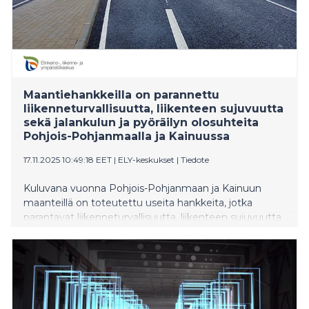
Maantiehankkeilla on parannettu
liikenneturvallisuutta, liikenteen sujuvuutta
sekä jalankulun ja pyöräilyn olosuhteita
Pohjois-Pohjanmaalla ja Kainuussa
17.11.2025 10:49:18 EET
|
ELY-keskukset
|
Tiedote
Kuluvana vuonna Pohjois-Pohjanmaan ja Kainuun
maanteillä on toteutettu useita hankkeita, jotka
parantavat liikenneturvallisuutta, liikenteen sujuvuutta
ja jalankulun ja pyöräilyn olosuhteita. Hankkeet ovat
osa ELY-keskuksen pitkäjänteistä työtä
maantieverkon kehittämiseksi, ja ne tukevat alueen
elinvoimaa sekä arjen liikkumista. Myös maanteiden
päällystyksiä ja rakenteen parantamisia tehtiin
runsaasti korjausvelkarahoituksen mahdollistamana.