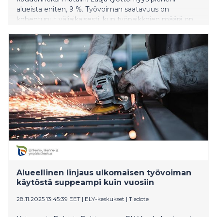
alueista eniten, 9 %. Työvoiman saatavuus on
kohentunut väliaikaisesti, kun työpaikkojen määrä on
supistunut matalasuhdanteen takia.
Alueellinen linjaus ulkomaisen työvoiman
käytöstä suppeampi kuin vuosiin
28.11.2025 13:45:39 EET
|
ELY-keskukset
|
Tiedote