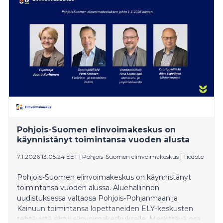
palkatun henkilöstömäärän vähentämistä enintään 14
henkilötyövuodella.
Pohjois-Suomen elinvoimakeskus on
käynnistänyt toimintansa vuoden alusta
7.1.2026 13:05:24 EET
|
Pohjois-Suomen elinvoimakeskus
|
Tiedote
Pohjois-Suomen elinvoimakeskus on käynnistänyt
toimintansa vuoden alussa. Aluehallinnon
uudistuksessa valtaosa Pohjois-Pohjanmaan ja
Kainuun toimintansa lopettaneiden ELY-keskusten
tehtävistä siirtyi elinvoimakeskukselle. Merkittävä osa