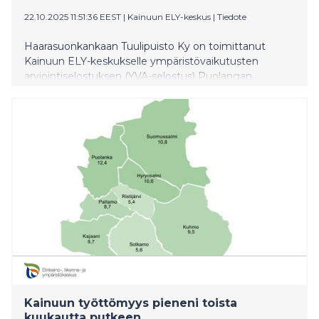
22.10.2025 11:51:36 EEST
|
Kainuun ELY-keskus
|
Tiedote
Haarasuonkankaan Tuulipuisto Ky on toimittanut
Kainuun ELY-keskukselle ympäristövaikutusten
arviointiselostuksen (YVA-selostus) Puolangan
Vaarinkankaan tuulivoimahankkeesta. Puolangan
kunnan lounaisosaan sijoittuvalle hankealueelle ollaan
suunnittelemassa enintään 12 voimalaa.
Ympäristövaikutusten arviointiselostus on nähtävillä
1.12. saakka. Hankkeen yleisötilaisuus pidetään
11.11.2025 Puolankajärven koululla.
Kainuun työttömyys pieneni toista
kuukautta putkeen