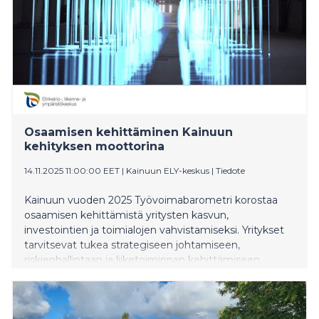
Osaamisen kehittäminen Kainuun
kehityksen moottorina
14.11.2025 11:00:00 EET
|
Kainuun ELY-keskus
|
Tiedote
Kainuun vuoden 2025 Työvoimabarometri korostaa
osaamisen kehittämistä yritysten kasvun,
investointien ja toimialojen vahvistamiseksi. Yritykset
tarvitsevat tukea strategiseen johtamiseen,
riskienhallintaan ja liiketoiminnan kehittämiseen.
Innovaatiot, digitalisaatio ja datatalous lisäävät ICT-,
kyberturvallisuus-, ohjelmointi- ja dataosaamisen
tarvetta. Kansainvälistyminen edellyttää kieli-,