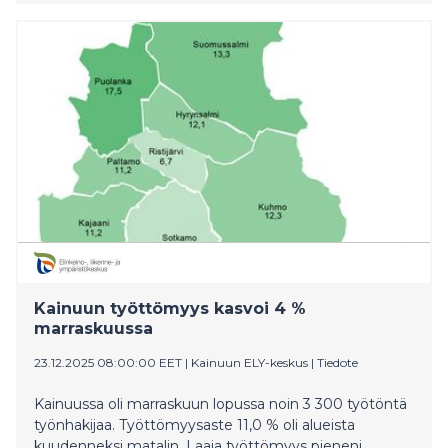
aiemmista ELY-keskusten ympäristötehtävistä siirtyi
uudelle valtakunnalliselle Lupa- ja valvontavirastolle.
Kainuun työttömyys kasvoi 4 %
marraskuussa
23.12.2025 08:00:00 EET
|
Kainuun ELY-keskus
|
Tiedote
Kainuussa oli marraskuun lopussa noin 3 300 työtöntä
työnhakijaa. Työttömyysaste 11,0 % oli alueista
kuudenneksi matalin. Laaja työttömyys pieneni