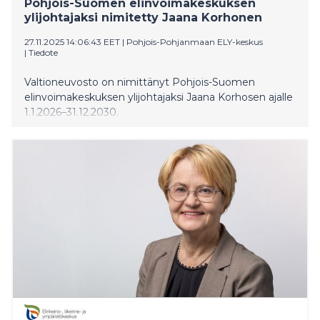
Pohjois-Suomen elinvoimakeskuksen
ylijohtajaksi nimitetty Jaana Korhonen
27.11.2025 14:06:43 EET
|
Pohjois-Pohjanmaan ELY-keskus
|
Tiedote
Valtioneuvosto on nimittänyt Pohjois-Suomen
elinvoimakeskuksen ylijohtajaksi Jaana Korhosen ajalle
1.1.2026–31.12.2030.