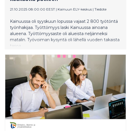
21.10.2025 08:00:00 EEST
|
Kainuun ELY-keskus
|
Tiedote
Kainuussa oli syyskuun lopussa vajaat 2 800 työtöntä
työnhakijaa. Työttömyys laski Kainuussa ainoana
alueena. Työttömyysaste oli alueista neljänneksi
matalin. Työvoiman kysyntä oli lähellä vuoden takaista
tasoa.