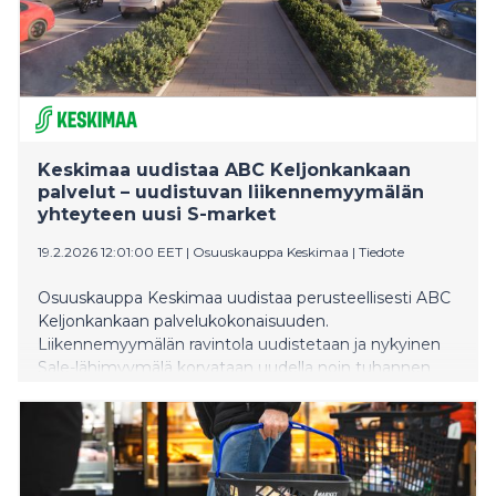
Keskimaa uudistaa ABC Keljonkankaan
palvelut – uudistuvan liikennemyymälän
yhteyteen uusi S-market
19.2.2026 12:01:00 EET
|
Osuuskauppa Keskimaa
|
Tiedote
Osuuskauppa Keskimaa uudistaa perusteellisesti ABC
Keljonkankaan palvelukokonaisuuden.
Liikennemyymälän ravintola uudistetaan ja nykyinen
Sale-lähimyymälä korvataan uudella noin tuhannen
neliömetrin kokoisella S-marketilla. Kehityshankkeella
vastataan alueen voimakkaaseen kasvuun ja
parannetaan asioinnin sujuvuutta niin paikallisille
asukkaille kuin valtatie 9:n liikenteelle.