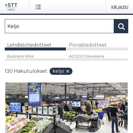
KIRJAUDU
Lehdistötiedotteet
Pörssitiedotteet
Business Wire
ACCESS Newswire
130
Hakutulokset
keljo