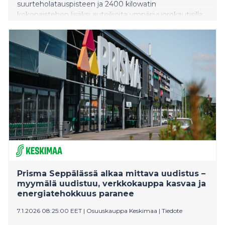
suurteholatauspisteen ja 2400 kilowatin
kokonaistehon lisäksi autoilijoita ympärivuorokautisilla,
matkantekoa tukevilla palveluilla.
Prisma Seppälässä alkaa mittava uudistus –
myymälä uudistuu, verkkokauppa kasvaa ja
energiatehokkuus paranee
7.1.2026 08:25:00 EET
|
Osuuskauppa Keskimaa
|
Tiedote