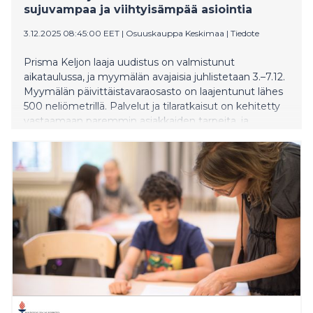
sujuvampaa ja viihtyisämpää asiointia
3.12.2025 08:45:00 EET
|
Osuuskauppa Keskimaa
|
Tiedote
Prisma Keljon laaja uudistus on valmistunut
aikataulussa, ja myymälän avajaisia juhlistetaan 3.–7.12.
Myymälän päivittäistavaraosasto on laajentunut lähes
500 neliömetrillä. Palvelut ja tilaratkaisut on kehitetty
vastaamaan paremmin asiakkaiden tarpeita, ja
energiatehokkuutta on parannettu merkittävästi.
Lisäksi parkkihallin toiminnallisuuksia on uudistettu,
jotta pysäköinti olisi entistä helpompaa ja sujuvampaa
kaikille asiakkaille.