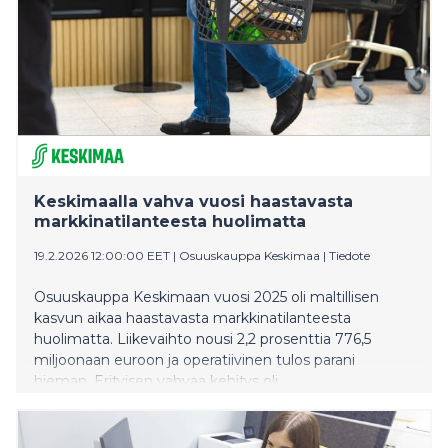
Keskimaalla vahva vuosi haastavasta
markkinatilanteesta huolimatta
19.2.2026 12:00:00 EET
|
Osuuskauppa Keskimaa
|
Tiedote
Osuuskauppa Keskimaan vuosi 2025 oli maltillisen
kasvun aikaa haastavasta markkinatilanteesta
huolimatta. Liikevaihto nousi 2,2 prosenttia 776,5
miljoonaan euroon ja operatiivinen tulos parani
hieman. Erityisen vahvaa kehitys oli
päivittäistavarakaupassa, jossa marketverkoston
uudistukset ja uudet myymäläavaukset vauhdittivat
kasvua, kun taas muilla toimialoilla liikevaihdon osalta