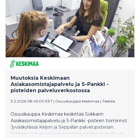
pysyttiin lähellä edellisvuoden tasoa.
Muutoksia Keskimaan
Asiakasomistajapalvelu ja S-Pankki -
pisteiden palveluverkostossa
3.2.2026 08:45:00 EET
|
Osuuskauppa Keskimaa
|
Tiedote
Osuuskauppa Keskimaa keskittää Sokkarin
Asiakasomistajapalvelu ja S-Pankki -pisteen toiminnot
Jyväskylässä Keljon ja Seppälän palvelupisteisiin.
Sokkarin palvelupisteen toiminta päättyy helmikuun