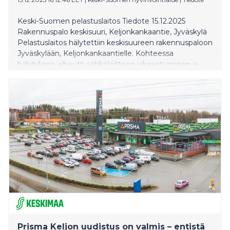
Keski-Suomen pelastuslaitos Tiedote 15.12.2025
Rakennuspalo keskisuuri, Keljonkankaantie, Jyväskylä
Pelastuslaitos hälytettiin keskisuureen rakennuspaloon
Jyväskylään, Keljonkankaantielle. Kohteessa
hälytyksen aiheutti sähkölaitteen vikaantuminen ja
kohteessa ei ollut paloa. Lisätietoja: päivystävältä
palomestarilta puh. 0500 542 112
Prisma Keljon uudistus on valmis – entistä