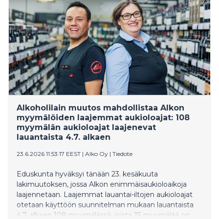
Alkoholilain muutos mahdollistaa Alkon
myymälöiden laajemmat aukioloajat: 108
myymälän aukioloajat laajenevat
lauantaista 4.7. alkaen
23.6.2026 11:53:17 EEST
|
Alko Oy
|
Tiedote
Eduskunta hyväksyi tänään 23. kesäkuuta
lakimuutoksen, jossa Alkon enimmäisaukioloaikoja
laajennetaan. Laajemmat lauantai-iltojen aukioloajat
otetaan käyttöön suunnitelman mukaan lauantaista
4.7. alkaen 108 myymälässä, joista 35 myymälää on