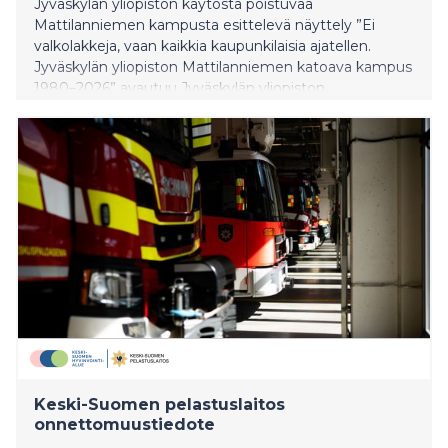
Jyväskylän yliopiston käytöstä poistuvaa
Mattilanniemen kampusta esittelevä näyttely ”Ei
valkolakkeja, vaan kaikkia kaupunkilaisia ajatellen.
Jyväskylän yliopiston Mattilanniemen katoava kampus
1980–2026” avautuu Jyväskylän yliopiston
tiedemuseon Näyttelykeskus Soihdussa
Seminaarinmäellä 13.5.2026.
Keski-Suomen pelastuslaitos
onnettomuustiedote