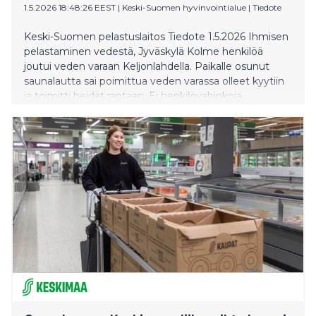
1.5.2026 18:48:26 EEST
|
Keski-Suomen hyvinvointialue
|
Tiedote
Keski-Suomen pelastuslaitos Tiedote 1.5.2026 Ihmisen
pelastaminen vedestä, Jyväskylä Kolme henkilöä
joutui veden varaan Keljonlahdella. Paikalle osunut
saunalautta sai poimittua veden varassa olleet kyytiin
ja toimitti heidät rantaan. Ei henkilövahinkoja
Lisätietoja: päivystävältä palomestarilta puh. 0500
542 112