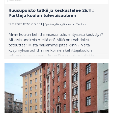
Ruusupuisto tutkii ja keskustelee 25.11.:
Portteja koulun tulevaisuuteen
19.11.2025 12:30:00 EET
|
Jyväskylän yliopisto
|
Tiedote
Mihin koulun kehittämisessä tulisi erityisesti keskittyä?
Millaisia unelmia meillä on? Mikä on mahdollista
toteuttaa? Mistä haluamme pitää kiinni? Näitä
kysymyksiä pohdimme kolmen kehittäjäkoulun
rehtorin kanssa marraskuun Ruusupuisto tutkii ja
keskustelee -tilaisuudessa.