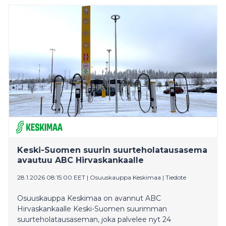
2026 loppuun mennessä. Lisäksi Jämsän, Keuruun ja
Äänekosken palvelupisteissä palvellaan jatkossa
yhtenä päivänä viikossa kahden palveluneuvojan
voimin.
Keski-Suomen suurin suurteholatausasema
avautuu ABC Hirvaskankaalle
28.1.2026 08:15:00 EET
|
Osuuskauppa Keskimaa
|
Tiedote
Osuuskauppa Keskimaa on avannut ABC
Hirvaskankaalle Keski-Suomen suurimman
suurteholatausaseman, joka palvelee nyt 24