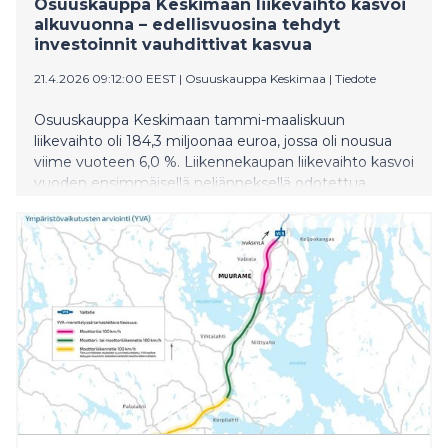
Osuuskauppa Keskimaan liikevaihto kasvoi
alkuvuonna – edellisvuosina tehdyt
investoinnit vauhdittivat kasvua
21.4.2026 09:12:00 EEST
|
Osuuskauppa Keskimaa
|
Tiedote
Osuuskauppa Keskimaan tammi-maaliskuun
liikevaihto oli 184,3 miljoonaa euroa, jossa oli nousua
viime vuoteen 6,0 %. Liikennekaupan liikevaihto kasvoi
vuoden ensimmäisellä neljänneksellä odotettua
enemmän. Myös päivittäistavarakauppa ylsi markkinaa
parempaan kehitykseen. Break Sokos Himoksen
avaaminen viime vuoden lopulla vauhditti
majoitusliiketoiminnan kasvua.