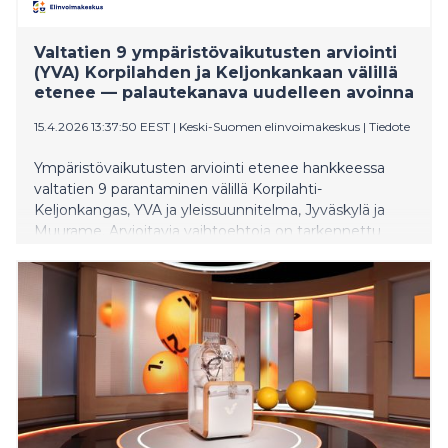
Valtatien 9 ympäristövaikutusten arviointi
(YVA) Korpilahden ja Keljonkankaan välillä
etenee — palautekanava uudelleen avoinna
15.4.2026 13:37:50 EEST
|
Keski-Suomen elinvoimakeskus
|
Tiedote
Ympäristövaikutusten arviointi etenee hankkeessa
valtatien 9 parantaminen välillä Korpilahti-
Keljonkangas, YVA ja yleissuunnitelma, Jyväskylä ja
Muurame. Arvioitavia vaihtoehtoja on tarkennettu
saadun palautteen sekä tarkentuneiden lähtötietojen
perusteella.