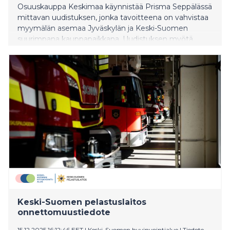
Osuuskauppa Keskimaa käynnistää Prisma Seppälässä
mittavan uudistuksen, jonka tavoitteena on vahvistaa
myymälän asemaa Jyväskylän ja Keski-Suomen
suurimpana kauppapaikkana. Uudistuksen myötä
myymälä uudistuu kokonaisvaltaisesti, verkkokaupan
palvelut laajenevat ja energiatehokkuus paranee.
Remontti toteutetaan vaiheittain vuoden 2026 aikana,
ja myymälä palvelee asiakkaita normaalisti koko
uudistuksen ajan. Investoinnin arvo on noin 7,5
miljoonaa euroa.
Keski-Suomen pelastuslaitos
onnettomuustiedote
15.12.2025 16:12:46 EET
|
Keski-Suomen hyvinvointialue
|
Tiedote