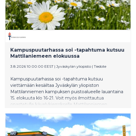
Kampuspuutarhassa soi -tapahtuma kutsuu
Mattilaniemeen elokuussa
3.8.2026 10:00:00 EEST
|
Jyväskylän yliopisto
|
Tiedote
Kampuspuutarhassa soi -tapahtuma kutsuu
viettämään kesäiltaa Jyväskylän yliopiston
Mattilanniemen kampuksen puistoalueelle lauantaina
15. elokuuta klo 16-21. Voit myös ilmoittautua
opastetulle kävelykierrokselle Mattilanniemen
puistoalueelle.