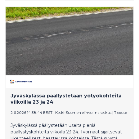
jatkossa auki myös sunnuntaisin.
Jyväskylässä päällystetään yötyökohteita
viikoilla 23 ja 24
2.6.2026 14:38:44 EEST
|
Keski-Suomen elinvoimakeskus
|
Tiedote
Jyväskylässä päällystetään useita pieniä
päällystyskohteita viikoilla 23-24. Työmaat sijaitsevat
liikenteellisesti haastavissa kohteissa. Tästä syystä