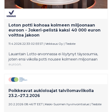
Loton potti kohoaa kolmeen miljoonaan
euroon - Jokeri-pelistä kaksi 40 000 euron
voittoa jakoon
11.4.2026 22:33:02 EEST
|
Veikkaus Oy
|
Tiedote
Lauantain Lotto-arvonnassa ei löytynyt täysosumia,
joten ensi viikolla potti nousee kolmeen miljoonaan
euroon.
Poikkeavat aukioloajat talvilomaviikolla
23.2.–27.2.2026
20.2.2026 08:46:17 EET
|
Keski-Suomen hyvinvointialue
|
Tiedote