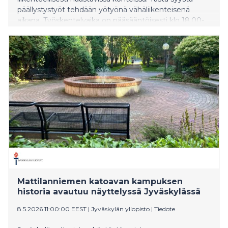
päällystystyöt tehdään yötyönä vähäliikenteisenä
aikana. Työskentelyaika on pääsääntöisesti klo 18.00-
07.00.
Mattilanniemen katoavan kampuksen
historia avautuu näyttelyssä Jyväskylässä
8.5.2026 11:00:00 EEST
|
Jyväskylän yliopisto
|
Tiedote