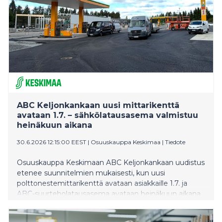
ABC Keljonkankaan uusi mittarikenttä
avataan 1.7. – sähkölatausasema valmistuu
heinäkuun aikana
30.6.2026 12:15:00 EEST
|
Osuuskauppa Keskimaa
|
Tiedote
Osuuskauppa Keskimaan ABC Keljonkankaan uudistus
etenee suunnitelmien mukaisesti, kun uusi
polttonestemittarikenttä avataan asiakkaille 1.7. ja
ABC-suurteholatausasema avataan heinäkuun aikana.
ABC Keljonkankaan liikennemyymälä palvelee
asiakkaita normaalisti koko kesän ajan.