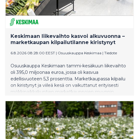
Keskimaan liikevaihto kasvoi alkuvuonna –
marketkaupan kilpailutilanne kiristynyt
6.8.2026 08:28:00 EEST
|
Osuuskauppa Keskimaa
|
Tiedote
Osuuskauppa Keskimaan tammi-kesäkuun liikevaihto
oli 395,0 miljoonaa euroa, jossa oli kasvua
edellisvuoteen 5,3 prosenttia. Marketkaupassa kilpailu
on kiristynyt ja viileä kesä on vaikuttanut erityisesti
mökkipaikkakuntien marketkauppojen myynnin
kehitykseen, kun mökkeilijöitä on ollut tavanomaista
vähemmän liikenteessä.