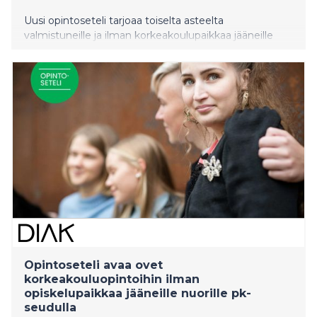
Uusi opintoseteli tarjoaa toiselta asteelta
valmistuneille ja ilman korkeakoulupaikkaa jääneille
nuorille mahdollisuuden suorittaa 30 opintopistettä
avoimia korkeakouluopintoja täysin maksutta.
Opintoseteli otetaan valtakunnallisesti käyttöön
huomenna 5.8.2026.
Opintoseteli avaa ovet
korkeakouluopintoihin ilman
opiskelupaikkaa jääneille nuorille pk-
seudulla