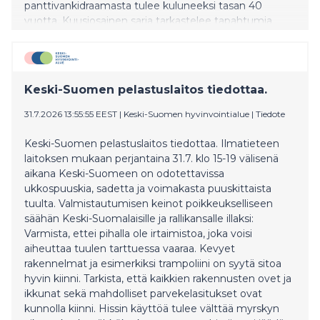
panttivankidraamasta tulee kuluneeksi tasan 40
vuotta. Kuusiosainen sarja tarkastelee tapahtumia
kaappaajan, panttivankien ja poliisin näkökulmista.
Keski-Suomen pelastuslaitos tiedottaa.
31.7.2026 13:55:55 EEST
|
Keski-Suomen hyvinvointialue
|
Tiedote
Keski-Suomen pelastuslaitos tiedottaa. Ilmatieteen
laitoksen mukaan perjantaina 31.7. klo 15-19 välisenä
aikana Keski-Suomeen on odotettavissa
ukkospuuskia, sadetta ja voimakasta puuskittaista
tuulta. Valmistautumisen keinot poikkeukselliseen
säähän Keski-Suomalaisille ja rallikansalle illaksi:
Varmista, ettei pihalla ole irtaimistoa, joka voisi
aiheuttaa tuulen tarttuessa vaaraa. Kevyet
rakennelmat ja esimerkiksi trampoliini on syytä sitoa
hyvin kiinni. Tarkista, että kaikkien rakennusten ovet ja
ikkunat sekä mahdolliset parvekelasitukset ovat
kunnolla kiinni. Hissin käyttöä tulee välttää myrskyn