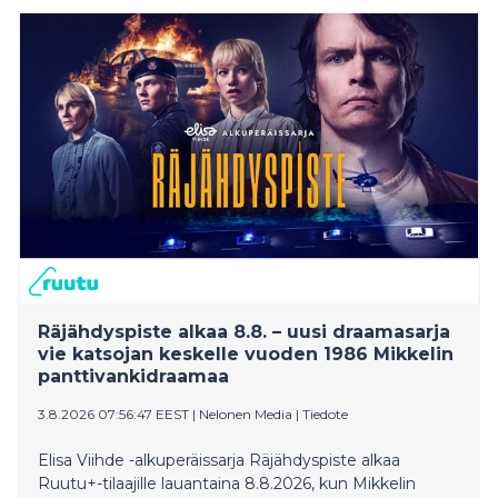
kaappaajan, panttivankien ja poliisin näkökulmista.
Räjähdyspiste alkaa 8.8. – uusi draamasarja
vie katsojan keskelle vuoden 1986 Mikkelin
panttivankidraamaa
3.8.2026 07:56:47 EEST
|
Nelonen Media
|
Tiedote
Elisa Viihde -alkuperäissarja Räjähdyspiste alkaa
Ruutu+-tilaajille lauantaina 8.8.2026, kun Mikkelin