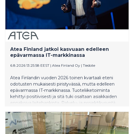
Atea Finland jatkoi kasvuaan edelleen
epävarmassa IT-markkinassa
6.8.2026 13:25:58 EEST
|
Atea Finland Oy
|
Tiedote
Atea Finlandin vuoden 2026 toinen kvartaali eteni
odotusten mukaisesti piristyvässä, mutta edelleen
epävarmassa IT-markkinassa. Tuoteliiketoiminta
kehittyi positiivisesti ja sitä tuki osaltaan asiakkaiden
ennakoiva laitehankinta. Palvelu- ja projektikysyntä
puolestaan kehittyi maltillisemmin.