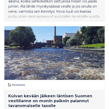
aikana, koska sähkökatkon sattuessa hissiin voi jäädä
jumiin. Älä lähde myrskysäässä vesille ja jos sinulla on
vene, varmista sen kiinnitys. Kova tuuli voi kaataa
puita, joten siirrä ajoneuvot autotalliin tai etäälle puista.
Matkustamista on syytä välttää kovien
myrskypuuskien aikana, sillä puita voi kaatua tielle. Jos
autoilu on välttämätöntä, varaudu viivästyksiin ja
pukeudu sään mukaisesti
Kuivan kevään jälkeen läntisen Suomen
vesitilanne on monin paikoin palannut
tavanomaiselle tasolle