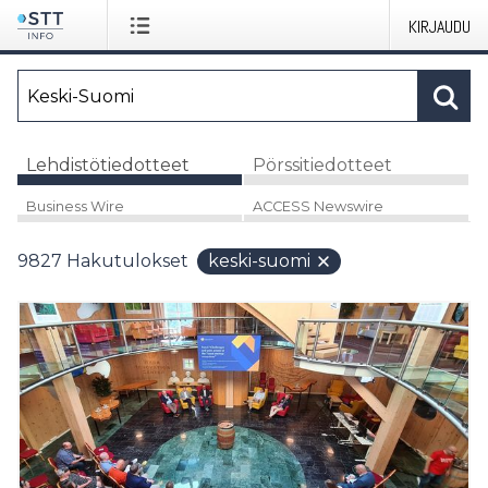
KIRJAUDU
Lehdistötiedotteet
Pörssitiedotteet
Business Wire
ACCESS Newswire
9827
Hakutulokset
keski-suomi