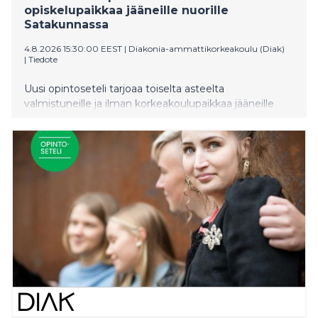
opiskelupaikkaa jääneille nuorille
Satakunnassa
4.8.2026 15:30:00 EEST
|
Diakonia-ammattikorkeakoulu (Diak)
|
Tiedote
Uusi opintoseteli tarjoaa toiselta asteelta
valmistuneille ja ilman korkeakoulupaikkaa jääneille
nuorille mahdollisuuden suorittaa 30 opintopistettä
avoimia korkeakouluopintoja täysin maksutta.
Opintoseteli otetaan valtakunnallisesti käyttöön
huomenna 5.8.2026.