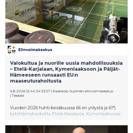
Valokuitua ja nuorille uusia mahdollisuuksia
– Etelä-Karjalaan, Kymenlaaksoon ja Päijät-
Hämeeseen runsaasti EU:n
maaseuturahoitusta
6.8.2026 12:44:34 EEST
|
Kaakkois-Suomen elinvoimakeskus
|
Tiedote
Vuoden 2026 huhti-kesäkuussa 66 eri yritystä ja 61*)
kehittämishanketta Etelä-Karjalassa, Kymenlaaksossa
ja Päijät-Hämeessä sai EU:n maaseuturahoitusta
Kaakkois-Suomen elinvoimakeskuksen ja Leader-
ryhmien kautta. Yritysten investointeja ja