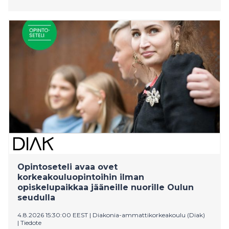
Opintoseteli avaa ovet
korkeakouluopintoihin ilman
opiskelupaikkaa jääneille nuorille Oulun
seudulla
4.8.2026 15:30:00 EEST
|
Diakonia-ammattikorkeakoulu (Diak)
|
Tiedote