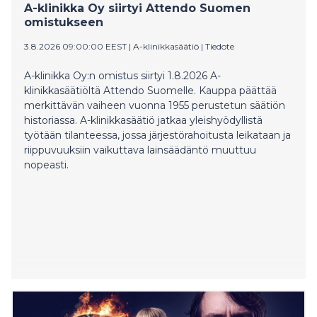
A-klinikka Oy siirtyi Attendo Suomen
hae lainaa. Toisaalta pk-yritysten lainansaantia jarruttaa
omistukseen
Suomessa useimmiten vakuuksien puute toisin kuin
monissa muissa euroalueen maissa. Erot käyvät ilmi
3.8.2026 09:00:00 EEST
|
A-klinikkasäätiö
|
Tiedote
Euroopan keskuspankin laajasta yrityskyselystä.
Finnveran ekonomistin Anni Koskisen mukaan
A-klinikka Oy:n omistus siirtyi 1.8.2026 A-
suomalaisten pk-yritysten kasvuhalukkuus on ollut
klinikkasäätiöltä Attendo Suomelle. Kauppa päättää
pitkään vaatimatonta, ja yritysten varovaisuus
merkittävän vaiheen vuonna 1955 perustetun säätiön
velkarahan käytössä syö entisestään pk-yritysten
historiassa. A-klinikkasäätiö jatkaa yleishyödyllistä
kasvulukuja ja kilpailukykyä talouskasvun
työtään tilanteessa, jossa järjestörahoitusta leikataan ja
vauhdittuessa.
riippuvuuksiin vaikuttava lainsäädäntö muuttuu
nopeasti.