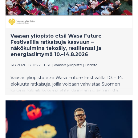
Vaasan yliopisto etsii Wasa Future
Festivalilla ratkaisuja kasvuun –
näkökulmina tekoäly, resilienssi ja
energiasiirtymä 10.–14.8.2026
6.8.2026 16:10:22 EEST
|
Vaasan yliopisto
|
Tiedote
Vaasan yliopisto etsii Wasa Future Festivalilla 10. – 14.
elokuuta ratkaisuja, joilla voidaan vahvistaa Suomen
kasvua, kilpailukykyä ja yhteiskunnan uudistumista.
Yliopiston ohjelmassa tarkastellaan muun muassa
tekoälyä, startup-yrittäjyyttä, energiasiirtymää,
datakeskuksia, avaruustaloutta, resilienssiä sekä
tutkimuksen ja yritysten yhteistyötä kasvun ja
investointien tukena.