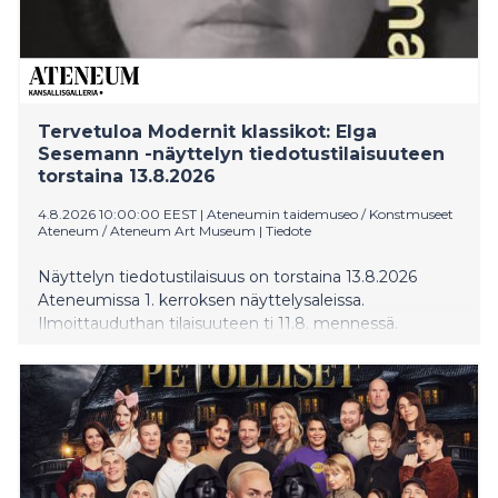
Tervetuloa Modernit klassikot: Elga
Sesemann -näyttelyn tiedotustilaisuuteen
torstaina 13.8.2026
4.8.2026 10:00:00 EEST
|
Ateneumin taidemuseo / Konstmuseet
Ateneum / Ateneum Art Museum
|
Tiedote
Näyttelyn tiedotustilaisuus on torstaina 13.8.2026
Ateneumissa 1. kerroksen näyttelysaleissa.
Ilmoittauduthan tilaisuuteen ti 11.8. mennessä.
Elga Sesemannin näyttely aloittaa Ateneumin
uuden Modernit klassikot -näyttelysarjan.
Sesemannin koko uraa tarkasteleva näyttely on
ensimmäinen
katselmus taiteilijan tuotantoon. Itsenäinen ja
omaehtoinen Sesemann oli modernin ajan taiteen
uudistaja, joka kiinnitti kriitikoiden ja