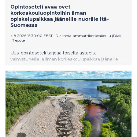
Opintoseteli avaa ovet
korkeakouluopintoihin ilman
opiskelupaikkaa jääneille nuorille Itä-
Suomessa
4.8.2026 15:30:00 EEST
|
Diakonia-ammattikorkeakoulu (Diak)
|
Tiedote
Uusi opintoseteli tarjoaa toiselta asteelta
valmistuneille ja ilman korkeakoulupaikkaa jääneille
nuorille mahdollisuuden suorittaa 30 opintopistettä
avoimia korkeakouluopintoja täysin maksutta.
Opintoseteli otetaan valtakunnallisesti käyttöön
huomenna 5.8.2026.