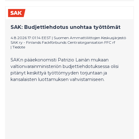
rakennemuutoksen olevan nyt vauhdissa Suomen
taloudessa. Yksityinen sektori ja kansantalous kasvavat
samalla, kun suuria julkisia menoja saadaan
pienennettyä.
SAK: Budjettiehdotus unohtaa työttömät
4.8.2026 17:01:14 EEST
|
Suomen Ammattiliittojen Keskusjärjestö
SAK ry - Finlands Fackförbunds Centralorganisation FFC rf
|
Tiedote
SAK:n pääekonomisti Patrizio Lainàn mukaan
valtionvarainministeriön budjettiehdotuksessa olisi
pitänyt keskittyä työttömyyden torjuntaan ja
kansalaisten luottamuksen vahvistamiseen.