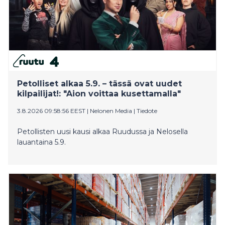
taideyleisön huomion jo ensimmäisillä
näyttelyillään. Taiteilijan tuotannon
ytimessä ovat hänen lapsuutensa ja evakkomatkansa muisto
Petolliset alkaa 5.9. – tässä ovat uudet
kilpailijat!: "Aion voittaa kusettamalla"
3.8.2026 09:58:56 EEST
|
Nelonen Media
|
Tiedote
Petollisten uusi kausi alkaa Ruudussa ja Nelosella
lauantaina 5.9.