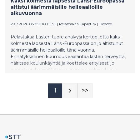
Kaksi kolmesta lapsesta Länsi-Euroopassa
Ruotsin Tråvadissa sijaitsevassa tuotantolaitoksessa.
altistui äärimmäisille helleaalloille
Yritys valmistaa teollisuuskäyttöön tarkoitettuja taitto-
alkuvuonna
ovia, joita toimitetaan eri puolille Pohj
29.7.2026 05:05:00 EEST
|
Pelastakaa Lapset ry
|
Tiedote
Pelastakaa Lasten tuore analyysi kertoo, että kaksi
kolmesta lapsesta Länsi-Euroopassa on jo altistunut
äärimmäisille helleaalloille tänä vuonna.
Ennätyksellinen kuumuus vaarantaa lasten terveyttä,
häiritsee koulunkäyntiä ja koettelee erityisesti jo
ennestään haavoittavassa asemassa olevia lapsia.
1
>>