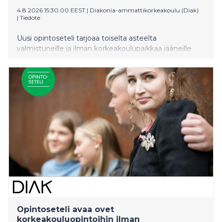
4.8.2026 15:30:00 EEST
|
Diakonia-ammattikorkeakoulu (Diak)
|
Tiedote
Uusi opintoseteli tarjoaa toiselta asteelta
valmistuneille ja ilman korkeakoulupaikkaa jääneille
nuorille mahdollisuuden suorittaa 30 opintopistettä
avoimia korkeakouluopintoja täysin maksutta.
Opintoseteli otetaan valtakunnallisesti käyttöön
huomenna 5.8.2026.
Opintoseteli avaa ovet
korkeakouluopintoihin ilman