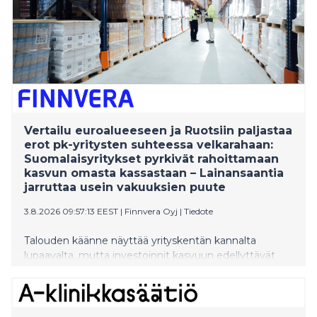
Vertailu euroalueeseen ja Ruotsiin paljastaa
erot pk-yritysten suhteessa velkarahaan:
Suomalaisyritykset pyrkivät rahoittamaan
kasvun omasta kassastaan – Lainansaantia
jarruttaa usein vakuuksien puute
3.8.2026 09:57:13 EEST
|
Finnvera Oyj
|
Tiedote
Talouden käänne näyttää yrityskentän kannalta
lupaavalta, mutta investoinnit kasvuun edellyttävät
useimmiten ulkopuolista rahoitusta. Suomessa
ulkopuoliseen rahoitukseen ei suhtauduta niinkään
kasvun työkaluna vaan tyypillistä on, että yritys pyrkii
pärjäämään ja kasvamaan omilla rahoillaan eikä edes