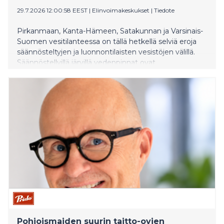
29.7.2026 12:00:58 EEST
|
Elinvoimakeskukset
|
Tiedote
Pirkanmaan, Kanta-Hämeen, Satakunnan ja Varsinais-
Suomen vesitilanteessa on tällä hetkellä selviä eroja
säännösteltyjen ja luonnontilaisten vesistöjen välillä.
Säännöstellyillä järvillä vedenpinnat ovat
tavanomaisella tasolla kun taas luonnontilaisten järvien
pinnat ovat edelleen pääosin tavanomaista alempana
ajankohtaan nähden. Paikoin vedenkorkeudet ovat
kuitenkin viimeaikaisten sateiden myötä palautuneet
lähemmäs vuodenajan keskimääräistä tasoa.
Pohjoismaiden suurin taitto-ovien