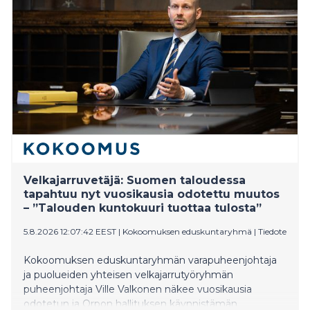
kehittämistoimia rahoitettiin yhteensä lähes 800 000
eurolla ja kehittämishankkeita runsaalla 2,8 miljoonalla
eurolla.
Velkajarruvetäjä: Suomen taloudessa
tapahtuu nyt vuosikausia odotettu muutos
– ”Talouden kuntokuuri tuottaa tulosta”
5.8.2026 12:07:42 EEST
|
Kokoomuksen eduskuntaryhmä
|
Tiedote
Kokoomuksen eduskuntaryhmän varapuheenjohtaja
ja puolueiden yhteisen velkajarrutyöryhmän
puheenjohtaja Ville Valkonen näkee vuosikausia
odotetun ja Orpon hallituksen käynnistämän