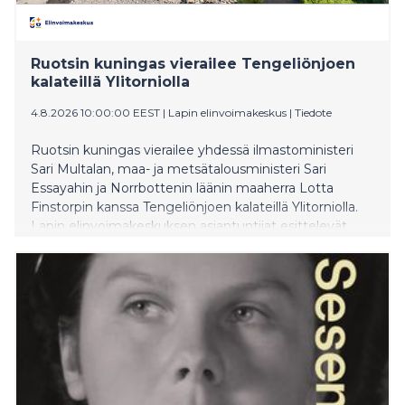
Ruotsin kuningas vierailee Tengeliönjoen
kalateillä Ylitorniolla
4.8.2026 10:00:00 EEST
|
Lapin elinvoimakeskus
|
Tiedote
Ruotsin kuningas vierailee yhdessä ilmastoministeri
Sari Multalan, maa- ja metsätalousministeri Sari
Essayahin ja Norrbottenin läänin maaherra Lotta
Finstorpin kanssa Tengeliönjoen kalateillä Ylitorniolla.
Lapin elinvoimakeskuksen asiantuntijat esittelevät
Lapin elinvoimakeskuksen rakennuttamia kalateitä ja
virtavesikunnostuskohteita arvovieraille.