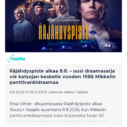
Räjähdyspiste alkaa 8.8. – uusi draamasarja
vie katsojan keskelle vuoden 1986 Mikkelin
panttivankidraamaa
3.8.2026 07:59:12 EEST
|
Nelonen Media
|
Tiedote
Elisa Viihde -alkuperäissarja Räjähdyspiste alkaa
Ruutu+-tilaajille lauantaina 8.8.2026, kun Mikkelin
panttivankidraamasta tulee kuluneeksi tasan 40
vuotta. Kuusiosainen sarja tarkastelee tapahtumia