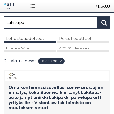
KIRJAUDU
Lehdistötiedotteet
Pörssitiedotteet
Business Wire
ACCESS Newswire
2
Hakutulokset
lakitupa
Oma konferenssisovellus, some-seuraajien
ennätys, koko Suomea kiertänyt Lakitupa-
auto ja nyt uniikki Lakipakki palvelupaketti
yrityksille - VisionLaw lakitoimisto on
muutoksen veturi