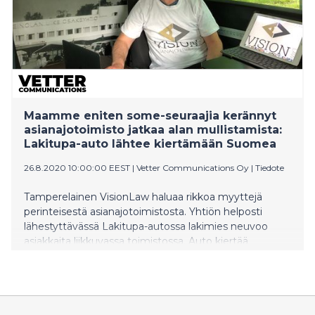
Maamme eniten some-seuraajia kerännyt
asianajotoimisto jatkaa alan mullistamista:
Lakitupa-auto lähtee kiertämään Suomea
26.8.2020 10:00:00 EEST
|
Vetter Communications Oy
|
Tiedote
Tamperelainen VisionLaw haluaa rikkoa myyttejä
perinteisestä asianajotoimistosta. Yhtiön helposti
lähestyttävässä Lakitupa-autossa lakimies neuvoo
asiakkaita liikkuvassa toimistossa. Auto kiertää
syyskuun alussa Jyväskylässä, Kuopiossa,
Hämeenlinnassa, Parkanossa, Seinäjoella ja Vaasassa.
Lisäksi VisionLaw’n digitaalinen kokonaisuus
mahdollistaa juristipalvelut täysin etänä.