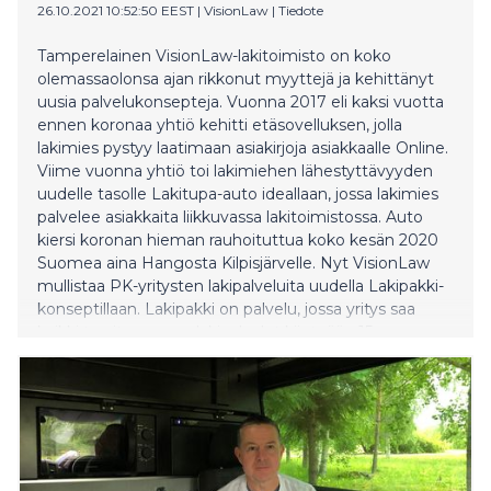
26.10.2021 10:52:50 EEST
|
VisionLaw
|
Tiedote
Tamperelainen VisionLaw-lakitoimisto on koko
olemassaolonsa ajan rikkonut myyttejä ja kehittänyt
uusia palvelukonsepteja. Vuonna 2017 eli kaksi vuotta
ennen koronaa yhtiö kehitti etäsovelluksen, jolla
lakimies pystyy laatimaan asiakirjoja asiakkaalle Online.
Viime vuonna yhtiö toi lakimiehen lähestyttävyyden
uudelle tasolle Lakitupa-auto ideallaan, jossa lakimies
palvelee asiakkaita liikkuvassa lakitoimistossa. Auto
kiersi koronan hieman rauhoituttua koko kesän 2020
Suomea aina Hangosta Kilpisjärvelle. Nyt VisionLaw
mullistaa PK-yritysten lakipalveluita uudella Lakipakki-
konseptillaan. Lakipakki on palvelu, jossa yritys saa
kaikki tarvitsemansa lakipalvelut kiinteään 15 euron
päivähintaan. Mukana on pilvipohjainen asiakirjapankki,
lakikirjasto, josta löytyy käytännönläheisiä neuvoja,
VisionLaw:n omalla teknologialla toteutettu
etäneuvottelu, mutta ennen kaikkea jatkuva
kiinteähintainen lakimiesapu yrityksille.