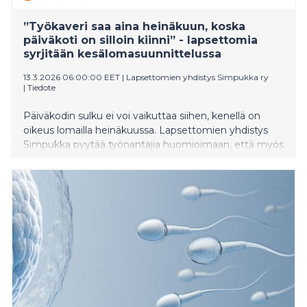
”Työkaveri saa aina heinäkuun, koska
päiväkoti on silloin kiinni” - lapsettomia
syrjitään kesälomasuunnittelussa
13.3.2026 06:00:00 EET
|
Lapsettomien yhdistys Simpukka ry
|
Tiedote
Päiväkodin sulku ei voi vaikuttaa siihen, kenellä on
oikeus lomailla heinäkuussa. Lapsettomien yhdistys
Simpukka pyytää työnantajia huomioimaan, että myös
lapsettomalla työntekijällä on oltava yhdenvertaisesti
mahdollisuus lepoon ja suosituimpiin loma-aikoihin.
Lapsettomankin vapaa-aika voi täyttyä kuormittavista
tehtävistä, vastuista ja velvollisuuksista.