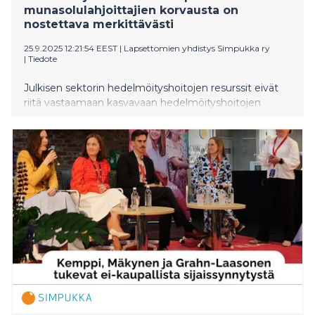
munasolulahjoittajien korvausta on
nostettava merkittävästi
25.9.2025 12:21:54 EEST
|
Lapsettomien yhdistys Simpukka ry
|
Tiedote
Julkisen sektorin hedelmöityshoitojen resurssit eivät
riitä vastaamaan kasvavaan hedelmöityshoitojen
tarpeeseen. Munasolulahjoittajien haittakorvauksen
merkittävä nostaminen ja julkisen sektorin
hedelmöityshoitojen resurssien lisääminen ovat
erittäin tärkeitä toimenpiteitä. Työttömälle
munasolujen lahjoitus on taloudellinen riski: Simpukka
ry:n saamien tietojen mukaan lahjoittamisesta
saatavan korvauksen vuoksi työttömät menettävät
osan työttömyysturvastaan.