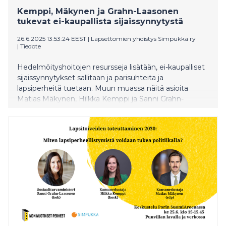
Kemppi, Mäkynen ja Grahn-Laasonen
tukevat ei-kaupallista sijaissynnytystä
26.6.2025 13:53:24 EEST
|
Lapsettomien yhdistys Simpukka ry
|
Tiedote
Hedelmöityshoitojen resursseja lisätään, ei-kaupalliset
sijaissynnytykset sallitaan ja parisuhteita ja
lapsiperheitä tuetaan. Muun muassa näitä asioita
Matias Mäkynen, Hilkka Kemppi ja Sanni Grahn-
Laasonen ovat valmiita ajamaan. Lapsettomien
yhdistys Simpukan ja Monimuotoiset perheet -
verkoston järjestämässä Lapsitoiveiden
toteuttaminen 2030 -tapahtumassa SuomiAreenassa
keskusteltiin poliittisista ja lainsäädännöllisistä
muutoksista lapsitoiveiden tukemiseksi.