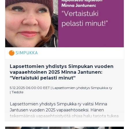
Lapsettomien yhdistys Simpukan vuoden
vapaaehtoinen 2025 Minna Jantunen:
”Vertaistuki pelasti minut”
5.12.2025 06:00:00 EET
|
Lapsettomien yhdistys Simpukka ry
|
Tiedote
Lapsettomien yhdistys Simpukka ry valitsi Minna
Jantusen vuoden 2025 vapaaehtoiseksi. Hänen
tekemäänsä vapaaehtoistyötä ohjaa halu tarjota tukea
ja toivoa lopullisen lapsettomuuden kohdanneille.