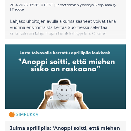
20.4.2026 08:38:10 EEST
|
Lapsettomien yhdistys Simpukka ry
|
Tiedote
Lahjasoluhoitojen avulla alkunsa saaneet voivat tänä
vuonna ensimmäistä kertaa Suomessa selvittää
sukusolujen lahjoittajan henkilöllisyyden. Oikeus
lahjoittajan tietojen selvittämiseen on
hedelmöityshoitolain aikana alkunsa saaneilla, 18
vuotta täyttäneillä. Lapsettomien yhdistys Simpukka
ry:n Helminauha-toiminta tarjoaa nuorille tähän tietoa
ja tukea. Lahjasoluhoidoilla lapsiperheellistymiseen
liittyvistä teemoista tietoa tuottavaa lahjasoluviikkoa
vietetään perjantaista torstaihin 24.–30.4.2026.
Julma aprillipila: "Anoppi soitti, että miehen