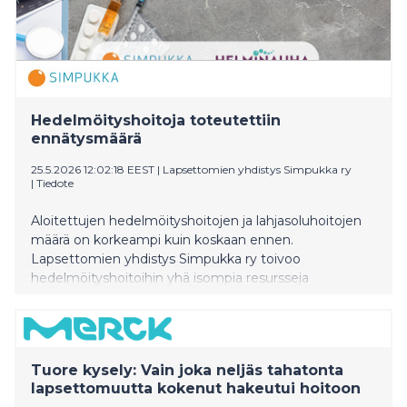
Hedelmöityshoitoja toteutettiin
ennätysmäärä
25.5.2026 12:02:18 EEST
|
Lapsettomien yhdistys Simpukka ry
|
Tiedote
Aloitettujen hedelmöityshoitojen ja lahjasoluhoitojen
määrä on korkeampi kuin koskaan ennen.
Lapsettomien yhdistys Simpukka ry toivoo
hedelmöityshoitoihin yhä isompia resursseja
vastaamaan kasvaneeseen tarpeeseen. Simpukka
kannustaa sukusolujen lahjoittamisesta kiinnostuneita
ottamaan yhteyttä hedelmöityshoitoklinikoihin.
Tuore kysely: Vain joka neljäs tahatonta
lapsettomuutta kokenut hakeutui hoitoon