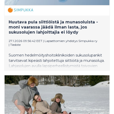
Huutava pula siittiöistä ja munasoluista -
moni vaarassa jäädä ilman lasta, jos
sukusolujen lahjoittajia ei löydy
27.1.2026 09:56:42 EET
|
Lapsettomien yhdistys Simpukka ry
|
Tiedote
Suomen hedelmöityshoitoklinikoiden sukusolupankit
tarvitsevat kipeästi lahjoitettuja siittiöitä ja munasoluja.
Lahjasolujen avulla lapsiperheellistymistä toivovien
määrä on jyrkässä nousussa, mutta lahjasolujen
puutteen vuoksi monen lapsitoive uhkaa jäädä
toteutumatta. Munasolulahjoittajien haittakorvausta
nostettiin vuoden alussa.