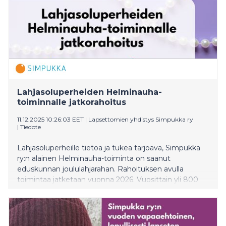
Lahjasoluperheiden Helminauha-
toiminnalle jatkorahoitus
11.12.2025 10:26:03 EET
|
Lapsettomien yhdistys Simpukka ry
|
Tiedote
Lahjasoluperheille tietoa ja tukea tarjoava, Simpukka
ry:n alainen Helminauha-toiminta on saanut
eduskunnan joululahjarahan. Rahoituksen avulla
toimintaa jatketaan vuonna 2026. Vuosittain yli 800
lasta saa alkunsa lahjasoluhoitojen avulla, ja perheet
tarvitsevat tukea erityisesti lapselle hänen taustastaan
puhumiseen. Helminauhan toiminta on Suomessa
ainutlaatuista.