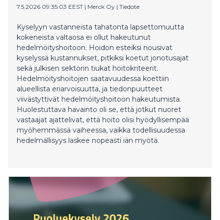
7.5.2026 09:35:03 EEST
|
Merck Oy
|
Tiedote
Kyselyyn vastanneista tahatonta lapsettomuutta
kokeneista valtaosa ei ollut hakeutunut
hedelmöityshoitoon. Hoidon esteiksi nousivat
kyselyssä kustannukset, pitkiksi koetut jonotusajat
sekä julkisen sektorin tiukat hoitokriteerit.
Hedelmöityshoitojen saatavuudessa koettiin
alueellista eriarvoisuutta, ja tiedonpuutteet
viivästyttivät hedelmöityshoitoon hakeutumista.
Huolestuttava havainto oli se, että jotkut nuoret
vastaajat ajattelivat, että hoito olisi hyödyllisempää
myöhemmässä vaiheessa, vaikka todellisuudessa
hedelmällisyys laskee nopeasti iän myötä.