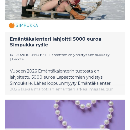
Emäntäkalenteri lahjoitti 5000 euroa
Simpukka ry:lle
14.1.2026 10:09:13 EET
|
Lapsettomien yhdistys Simpukka ry
|
Tiedote
Vuoden 2026 Emäntäkalenterin tuotosta on
lahjoitettu 5000 euroa Lapsettomien yhdistys
Simpukalle. Lähes loppuunmyyty Emäntäkalenteri
2026 kuvaa maitotilan emäntien arkea, maaseudun
luontoa sekä naiskauneutta leikkisällä ja elämäniloisella
tavalla. Lahjoituksella edistetään tahattomasti
lapsettomien hyvinvointia.