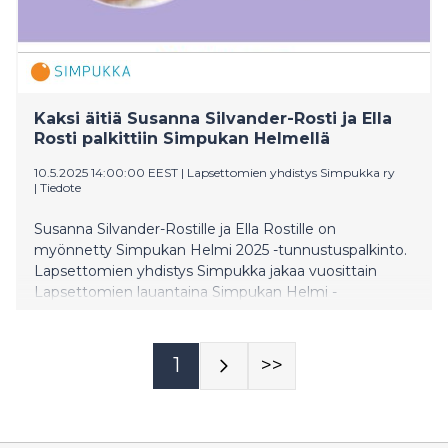
Kaksi äitiä Susanna Silvander-Rosti ja Ella
Rosti palkittiin Simpukan Helmellä
10.5.2025 14:00:00 EEST
|
Lapsettomien yhdistys Simpukka ry
|
Tiedote
Susanna Silvander-Rostille ja Ella Rostille on
myönnetty Simpukan Helmi 2025 -tunnustuspalkinto.
Lapsettomien yhdistys Simpukka jakaa vuosittain
Lapsettomien lauantaina Simpukan Helmi -
tunnustuksen. Tunnustus annetaan henkilölle tai
taholle, joka on edistänyt tahatonta lapsettomuutta
kokeneiden hyvinvointia ja asemaa yhteiskunnassa.
1
>>
Nooa Sammalkäpy sai kunniamaininnan Yksin isäksi -
dokumentista. Lapsettomuuslääkäri Eero Varilalle
myönnettiin Simpukka ry:n elämäntyöpalkinto.