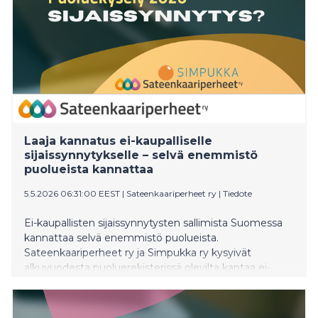
Laaja kannatus ei-kaupalliselle
sijaissynnytykselle – selvä enemmistö
puolueista kannattaa
5.5.2026 06:31:00 EEST
|
Sateenkaariperheet ry
|
Tiedote
Ei-kaupallisten sijaissynnytysten sallimista Suomessa
kannattaa selvä enemmistö puolueista.
Sateenkaariperheet ry ja Simpukka ry kysyivät
alkuvuodesta puoluerekisterissä olevilta kantaa ei-
kaupallisen sijaissynnytyksen sallimiseen Suomessa.
Ulkomaille sijaissynnytysjärjestelyihin lähtemiseen
liittyy monia riskejä. Kotimainen lainsäädäntö turvaisi