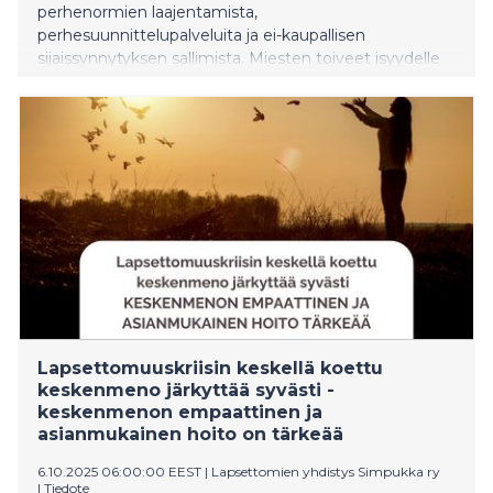
perhenormien laajentamista,
perhesuunnittelupalveluita ja ei-kaupallisen
sijaissynnytyksen sallimista. Miesten toiveet isyydelle
ovat muuttuneet: miehet toivovat isyydeltä hellyyttä,
hoivaamista ja yhdessäoloa lapsen kanssa.
Lapsettomien yhdistys Simpukka ry tuo miesten
viikolla 3.–9.11.2025 esille miesten tahattoman
lapsettomuuden kokemusta.
Lapsettomuuskriisin keskellä koettu
keskenmeno järkyttää syvästi -
keskenmenon empaattinen ja
asianmukainen hoito on tärkeää
6.10.2025 06:00:00 EEST
|
Lapsettomien yhdistys Simpukka ry
|
Tiedote