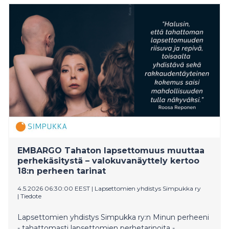
kaupallisen sijaissynnytyksen sallimiseen Suomessa.
Ulkomaille sijaissynnytysjärjestelyihin lähtemiseen
liittyy monia riskejä. Kotimainen lainsäädäntö turvaisi
kaikkien osapuolien aseman.
EMBARGO Tahaton lapsettomuus muuttaa
perhekäsitystä – valokuvanäyttely kertoo
18:n perheen tarinat
4.5.2026 06:30:00 EEST
|
Lapsettomien yhdistys Simpukka ry
|
Tiedote
Lapsettomien yhdistys Simpukka ry:n Minun perheeni
- tahattomasti lapsettomien perhetarinoita -