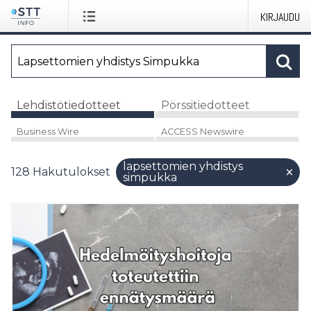
KIRJAUDU
Lehdistötiedotteet
Pörssitiedotteet
Business Wire
ACCESS Newswire
lapsettomien yhdistys
128
Hakutulokset
simpukka