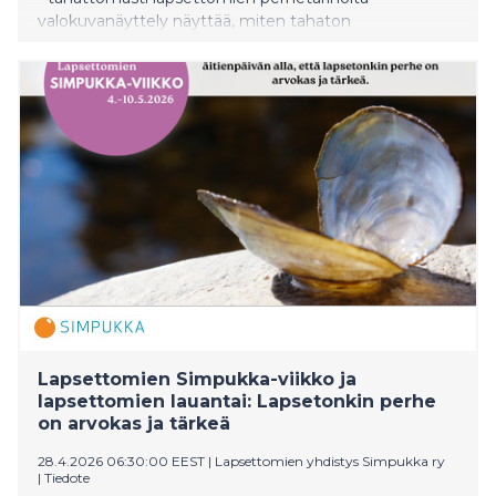
valokuvanäyttely näyttää, miten tahaton
lapsettomuus muokkaa omaa perhekäsitystä.
Simpukka palkitsi näyttelyn vapaaehtoiset
valokuvaajat Simpukan helmi -tunnustuksella.
Valokuvanäyttely Tampereella Cafe Kartanossa 5.–
31.5.2026 ja Simpukka ry:n verkkosivuilla 9.5.–31.12.2026.
Kutsu medialle näyttelyn juhlaan 9.5.2026.
Lapsettomien Simpukka-viikko ja
lapsettomien lauantai: Lapsetonkin perhe
on arvokas ja tärkeä
28.4.2026 06:30:00 EEST
|
Lapsettomien yhdistys Simpukka ry
|
Tiedote