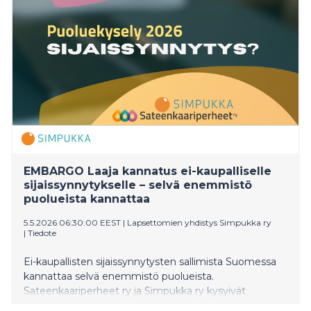
kaikkien osapuolien aseman.
EMBARGO Laaja kannatus ei-kaupalliselle
sijaissynnytykselle – selvä enemmistö
puolueista kannattaa
5.5.2026 06:30:00 EEST
|
Lapsettomien yhdistys Simpukka ry
|
Tiedote
Ei-kaupallisten sijaissynnytysten sallimista Suomessa
kannattaa selvä enemmistö puolueista.
Sateenkaariperheet ry ja Simpukka ry kysyivät
alkuvuodesta puoluerekisterissä olevilta kantaa ei-