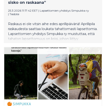
sisko on raskaana”
25.3.2026 11:17:42 EET
|
Lapsettomien yhdistys Simpukka ry
|
Tiedote
Raskaus ei ole vitsin aihe edes aprillipäivänä! Aprillipila
raskaudesta saattaa loukata tahattomasti lapsettomia.
Lapsettomien yhdistys Simpukka ry muistuttaa, että
tahaton lapsettomuus on kriisi, johon liittyy
voimakkaita tunteita, kuten osattomuutta, ja häpeää.