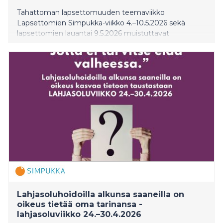
Tahattoman lapsettomuuden teemaviikko
Lapsettomien Simpukka-viikko 4.–10.5.2026 sekä
lapsettomien lauantai 9.5.2026 muistuttavat
äitienpäivän alla, että vanhemmuus ei ole
itsestäänselvyys. Tahaton lapsettomuus on syvä kriisi,
joka koskettaa joka viidettä. Tänä vuonna
lapsettomien viikko laajentaa perhekäsitystä.
Lahjasoluhoidoilla alkunsa saaneilla on
oikeus tietää oma tarinansa -
lahjasoluviikko 24.–30.4.2026