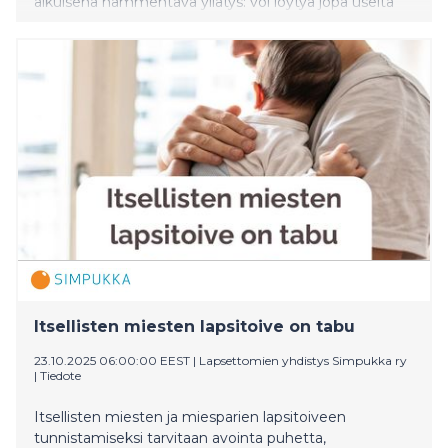
aikuisena hämmentävä yllätys: voi löytyä jopa useita
kymmeniä geneettisiä lahjasisaruksia. Lapsettomien
yhdistys Simpukka toivoo, että lahjasoluhoidoilla
lapsen saavien, lahjasolutaustaisten ja
sukusolulahjoittajien hyvinvointi ja oikeudet otetaan
prosessissa huomioon. Pohjoismaiset
lapsettomuusjärjestöt vaativat kansainvälisen rajan
asettamista yhden sukusolulahjoittajan sukusoluista
alkunsa saaneiden lasten määrälle.
Itsellisten miesten lapsitoive on tabu
23.10.2025 06:00:00 EEST
|
Lapsettomien yhdistys Simpukka ry
|
Tiedote
Itsellisten miesten ja miesparien lapsitoiveen
tunnistamiseksi tarvitaan avointa puhetta,