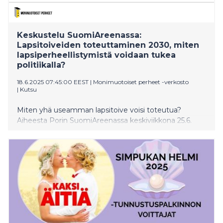
Keskustelu SuomiAreenassa:
Lapsitoiveiden toteuttaminen 2030, miten
lapsiperheellistymistä voidaan tukea
politiikalla?
18.6.2025 07:45:00 EEST
|
Monimuotoiset perheet -verkosto
|
Kutsu
Miten yhä useamman lapsitoive voisi toteutua?
Aiheesta Porin SuomiAreenassa keskiviikkona 25.6.
keskustelemassa sosiaaliturvaministeri Sanni Grahn-
Laasonen (kok), sekä kansanedustajat Matias
Mäkynen (sdp) ja Hilkka Kemppi (kesk). Keskustelun
järjestävät Monimuotoiset perheet -verkosto ja
Lapsettomien yhdistys Simpukka ry.