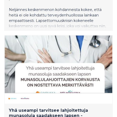
Neljännes keskenmenon kohdanneista kokee, että
heitä ei ole kohdattu terveydenhuollossa lainkaan
empaattisesti. Lapsettomuuskriisin kokeneelle
keskenmeno on uusi syvä kriisi, joka voi vaikuttaa niin,
että uutta raskautta ei enää uskalleta toivoa.
Keskenmenon kokeneiden päivä 15.10.2025
muistuttaa, että elämänkokoista menetystä on lupa
surra.
Yhä useampi tarvitsee lahjoitettuja
munasoluja saadakseen lapsen -