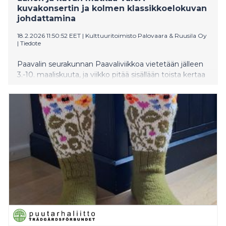
kuvakonsertin ja kolmen klassikkoelokuvan
johdattamina
18.2.2026 11:50:52 EET
|
Kulttuuritoimisto Palovaara & Ruusila Oy
|
Tiedote
Paavalin seurakunnan Paavaliviikkoa vietetään jälleen
3.-10. maaliskuuta, ja viikko pitää sisällään toista kertaa
myös yleisölle maksuttomat Leffafestarit. Neljä päivää
kestävät Leffafestarit avaa tiistaina 3. maaliskuuta
Antti Kuivalaisen luoma ValoA-kuvakonsertti. Kolmena
seuraavana iltana esitetään elokuvat Äideistä parhain
(ohjaus Klaus Härö), Fucking Åmål (ohjaus Lukas
Moodysson) ja Kolme väriä: Sininen (ohjaus Krzysztof
Kieślowski). Elokuvaillat tiivistyvät kirkkoherra Kari
Kanalan moderoimiin leffojen teemoista kumpuaviin
paneelikeskusteluihin vaihtuvin vierain.