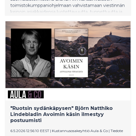
toimistokumppaniohjelmaan vahvistamaan viestinnän
keinoin asiakkaidensa luotettavuutta, tunnettuutta ja
näkyvyyttä generatiivisen tekoälyn alustoilla.
"Ruotsin sydänkäpysen" Björn Natthiko
Lindebladin Avoimin käsin ilmestyy
postuumisti
6.5.2026 12:56:10 EEST
|
Kustannusosakeyhtiö Aula & Co
|
Tiedote