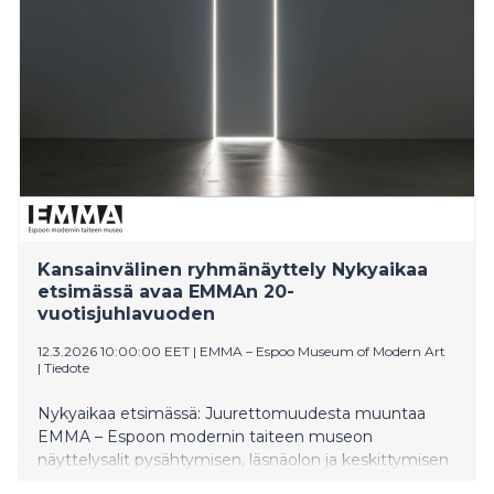
Kansainvälinen ryhmänäyttely Nykyaikaa
etsimässä avaa EMMAn 20-
vuotisjuhlavuoden
12.3.2026 10:00:00 EET
|
EMMA – Espoo Museum of Modern Art
|
Tiedote
Nykyaikaa etsimässä: Juurettomuudesta muuntaa
EMMA – Espoon modernin taiteen museon
näyttelysalit pysähtymisen, läsnäolon ja keskittymisen
paikoiksi, joissa nousevat esiin kuulumisen ja