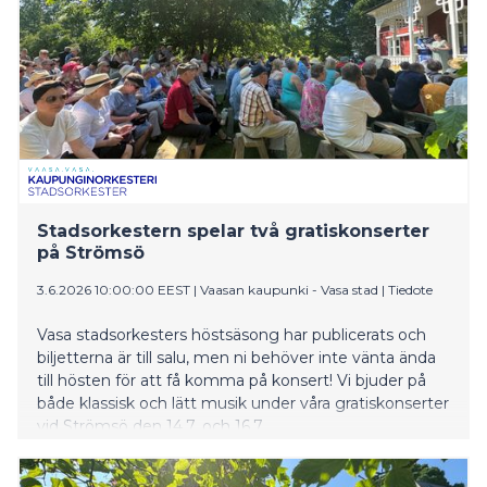
lyriikan punaisella langalla. Maksullisten tapahtumien,
kuten Verneri Pohjolan ja Mika Kallion Fallen Trees -
konsertin, näyttelijä Tommi Korpelan ja Pami Karvosen
tähdittämän Johanneksen matkassa -konsertin ja
näyttelijä Eija Ahvon tulkitseman Rakas Eeva Kilpi! -
esityksen lisäksi luvassa on runsaasti maksutonta pop-
up-ohjelmaa. Naisten viikko on tunnettu myös
yllätyksistään: Missä muualla kuin Naisten viikolla
vaikkapa harmonikkataiteilija Kimmo Pohjonen voi
putkahtaa haitareineen pakastimesta? Liput
Stadsorkestern spelar två gratiskonserter
maksullisiin tapahtumiin ovat myynnissä Tiketissä.
på Strömsö
3.6.2026 10:00:00 EEST
|
Vaasan kaupunki - Vasa stad
|
Tiedote
Vasa stadsorkesters höstsäsong har publicerats och
biljetterna är till salu, men ni behöver inte vänta ända
till hösten för att få komma på konsert! Vi bjuder på
både klassisk och lätt musik under våra gratiskonserter
vid Strömsö den 14.7. och 16.7.