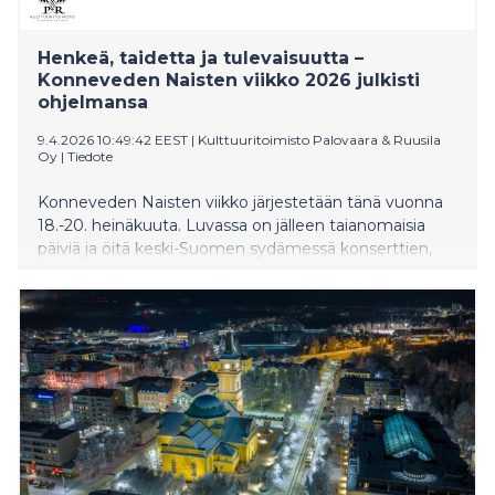
Henkeä, taidetta ja tulevaisuutta –
Konneveden Naisten viikko 2026 julkisti
ohjelmansa
9.4.2026 10:49:42 EEST
|
Kulttuuritoimisto Palovaara & Ruusila
Oy
|
Tiedote
Konneveden Naisten viikko järjestetään tänä vuonna
18.-20. heinäkuuta. Luvassa on jälleen taianomaisia
päiviä ja öitä keski-Suomen sydämessä konserttien,
runouden ja sanataiteen, luentojen, taidenäyttelyjen,
kulinarististen elämysten ja yllättävien kohtaamisten
parissa. Konneveden keskustan eri
tapahtumapaikkoihin sijoittuva tapahtuma tuo yhteen
hengen, taiteen ja tulevaisuuden tulkitsijoita ja
asiantuntijoita arkkitehtuurista filosofiaan. Liput
maksullisiin tapahtumiin ovat nyt myynnissä Tiketissä.
Maksullisten tapahtumien lisäksi Naisten viikko tarjoaa
kävijöilleen runsaasti maksutonta pop-up-ohjelmaa ja
yllätyksiä.