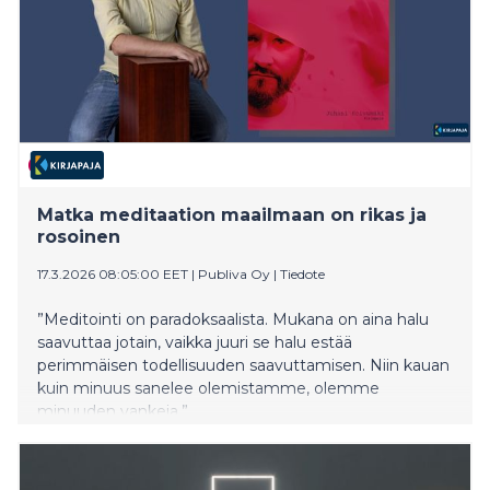
Matka meditaation maailmaan on rikas ja
rosoinen
17.3.2026 08:05:00 EET
|
Publiva Oy
|
Tiedote
”Meditointi on paradoksaalista. Mukana on aina halu
saa­vuttaa jotain, vaikka juuri se halu estää
perimmäisen todel­lisuuden saavuttamisen. Niin kauan
kuin minuus sanelee olemistamme, olemme
minuuden vankeja.”