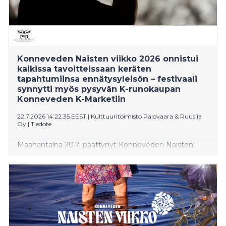
Konneveden Naisten viikko 2026 onnistui
kaikissa tavoitteissaan keräten
tapahtumiinsa ennätysyleisön – festivaali
synnytti myös pysyvän K-runokaupan
Konneveden K-Marketiin
22.7.2026 14:22:35 EEST
|
Kulttuuritoimisto Palovaara & Ruusila
Oy
|
Tiedote
Maanantaina 20.7. päättynyt Konneveden Naisten
viikko 2026 oli taiteellinen ja myös taloudellinen
menestys. Festivaalin tapahtumia, esityksiä ja
taidenäyttelyitä saapui katsomaan ennätysyleisö ja
lippuja myytiin ennakosta ja ovilta yli odotusten,
esimerkiksi avajaispäivän lauantain kaikki maksulliset
tapahtumat myivät loppuun.