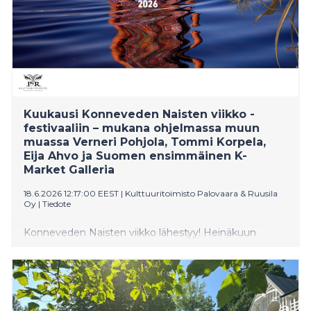
Kuukausi Konneveden Naisten viikko -
festivaaliin – mukana ohjelmassa muun
muassa Verneri Pohjola, Tommi Korpela,
Eija Ahvo ja Suomen ensimmäinen K-
Market Galleria
18.6.2026 12:17:00 EEST
|
Kulttuuritoimisto Palovaara & Ruusila
Oy
|
Tiedote
Konneveden Naisten viikko lähestyy! Heinäkuun
puolivälissä järjestettävä poikkitaiteellinen festivaali tuo
yhteen tulkitsijoita, esiintyjiä ja ajattelijoita
arkkitehtuurista filosofiaan ja runoudesta kulinariaan.
Henkeä, taidetta ja tulevaisuutta -pääteema lävistää
koko festivaalin ja tapahtumat nivoutuvat yhteen