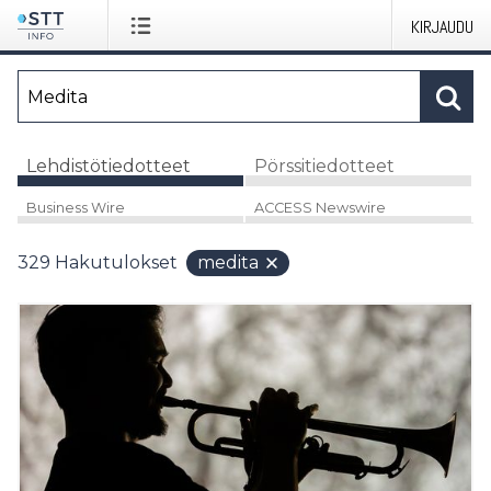
KIRJAUDU
Lehdistötiedotteet
Pörssitiedotteet
Business Wire
ACCESS Newswire
329
Hakutulokset
medita