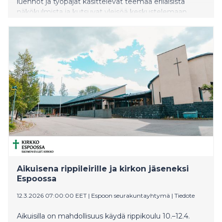
luennot ja työpajat käsittelevät teemaa erilaisista
näkökulmista ja kutsuvat yleisöä keskustelemaan
aiheesta.
Aikuisena rippileirille ja kirkon jäseneksi
Espoossa
12.3.2026 07:00:00 EET
|
Espoon seurakuntayhtymä
|
Tiedote
Aikuisilla on mahdollisuus käydä rippikoulu 10.–12.4.