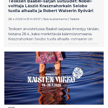
Teoksen Baabel-sarjan uutuudet: Nobel-
voittaja László Krasznahorkain Seiobo
tuolla alhaalla ja Robert Walserin Ryöväri
28.4.2026 14:51:14 EEST
|
Teos-kustantamo
|
Tiedote
Teoksen arvostetussa Baabel-sarjassa ilmestyy tänään,
tiistaina 28.4., kaksi merkittävää käännösromaania.
Krasznahorkain Seiobo tuolla alhaalla -romaanin on
suomentanut Minnamari Sinisalo ja Walserin Ryövärin
Erkki Vainikkala.