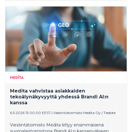
Medita vahvistaa asiakkaiden
tekoälynäkyvyyttä yhdessä Brandi AI:n
kanssa
6.5.2026 13:00:00 EEST
|
Viestintätoimisto Medita Oy
|
Tiedote
Viestintätoimisto Medita liittyy ensimmäisenä
suomalaistoimistona Brandi AI:n kansainväliseen