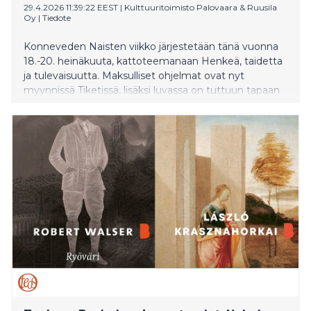
29.4.2026 11:39:22 EEST
|
Kulttuuritoimisto Palovaara & Ruusila
Oy
|
Tiedote
Konneveden Naisten viikko järjestetään tänä vuonna
18.-20. heinäkuuta, kattoteemanaan Henkeä, taidetta
ja tulevaisuutta. Maksulliset ohjelmat ovat nyt
myynnissä Tiketissä, lisäksi luvassa on tuttuun tapaan
taide-elämyksiä, pop-up-konsertteja ja luentoja ympäri
Konneveden keskustaa. Festivaalin kaiken lävistävä ja
yhteen kietova punainen lanka on tänä vuonna runous
ja sanataide, joista nautitaan keskustelutilaisuuksien ja
musiikkiesitysten kautta. Taiteennälkäiset Naisten
viikon vieraat pääsevät tutustumaan Suomen
ensimmäiseen K-Market Galleriaan, sekä
konnevetisten yritysten tiloissa järjestettävään 500
metriä pitkään Galleria Kauppatiehen.