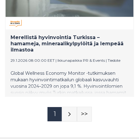
Merellistä hyvinvointia Turkissa –
hamameja, mineraalikylpylöitä ja lempeää
ilmastoa
29.1.2026 08:00:00 EET
|
Ikkunapaikka PR & Events
|
Tiedote
Global Wellness Economy Monitor -tutkimuksen
mukaan hyvinvointimatkailun globaali kasvuvauhti
vuosina 2024–2029 on jopa 9,1 %. Hyvinvointilomien
suosio näkyy myös Turkin matkailussa, jossa hamamit,
wellness-kylpylät ja luksushoidot ovat kasvattaneet
kysyntäänsä. Kuten suomalaisilla sauna, myös Turkissa
hamameista haettu hyvinvointi on syvällä kulttuurissa
1
>>