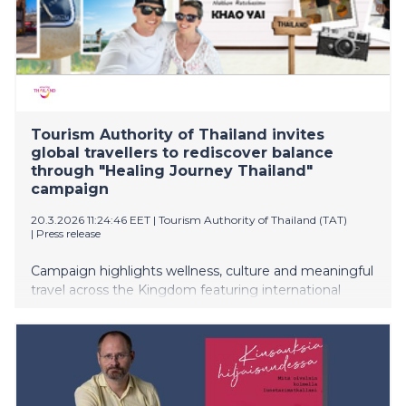
Tourism Authority of Thailand invites
global travellers to rediscover balance
through "Healing Journey Thailand"
campaign
20.3.2026 11:24:46 EET
|
Tourism Authority of Thailand (TAT)
|
Press release
Campaign highlights wellness, culture and meaningful
travel across the Kingdom featuring international
creators including British singer-songwriter Henry
Moodie.