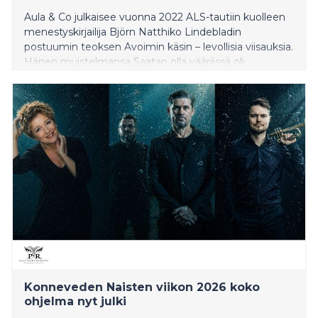
Aula & Co julkaisee vuonna 2022 ALS-tautiin kuolleen
menestyskirjailija Björn Natthiko Lindebladin
postuumin teoksen Avoimin käsin – levollisia viisauksia.
Hänen muistelmansa Saatan olla väärässä oli
merkittävä myyntimenestys niin Ruotsissa kuin
Suomessa.
Konneveden Naisten viikon 2026 koko
ohjelma nyt julki