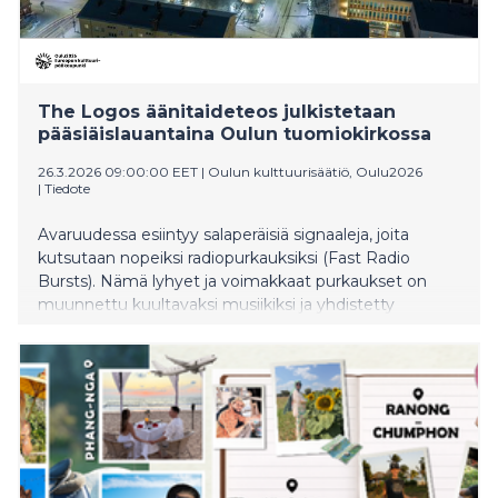
The Logos äänitaideteos julkistetaan
pääsiäislauantaina Oulun tuomiokirkossa
26.3.2026 09:00:00 EET
|
Oulun kulttuurisäätiö, Oulu2026
|
Tiedote
Avaruudessa esiintyy salaperäisiä signaaleja, joita
kutsutaan nopeiksi radiopurkauksiksi (Fast Radio
Bursts). Nämä lyhyet ja voimakkaat purkaukset on
muunnettu kuultavaksi musiikiksi ja yhdistetty
tarinalliseen sävellykseen, jotta ihmiskorva voi “kuulla
avaruuden”. The Logos -äänitaideteoksen
julkistustilaisuus järjestetään Oulun tuomiokirkossa
lauantaina 4.4. kattavan ohjelman kera.