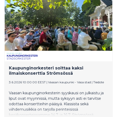
Kaupunginorkesteri soittaa kaksi
ilmaiskonserttia Strömsössä
3.6.2026 10:00:00 EEST
|
Vaasan kaupunki - Vasa stad
|
Tiedote
Vaasan kaupunginorkesterin syyskausi on julkaistu ja
liput ovat myynnissä, mutta syksyyn asti ei tarvitse
odottaa konsertteihin pääsyä. Klassista sekä
viihdemusiikkia on tarjolla perinteisissä
kesäkonserteissamme 14.7. ja 16.7. Strömsössä.