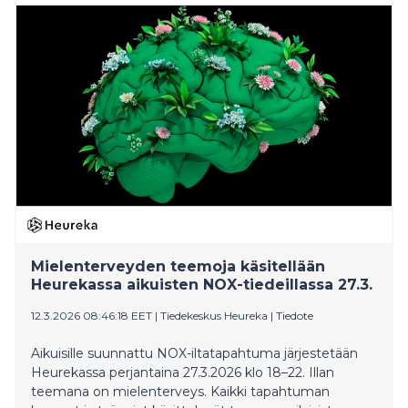
juurettomuuden teemat. Näyttely tutkii taiteen
keinoja auttaa meitä asettumaan maailmaan, joka on
jatkuvassa liikkeessä. Kokonaisuus tuo yhteen
installaatioita, eri aisteja herättäviä sekä osallistavia
teoksia 13 keskeiseltä nykytaiteilijalta.
Mielenterveyden teemoja käsitellään
Heurekassa aikuisten NOX-tiedeillassa 27.3.
12.3.2026 08:46:18 EET
|
Tiedekeskus Heureka
|
Tiedote
Aikuisille suunnattu NOX-iltatapahtuma järjestetään
Heurekassa perjantaina 27.3.2026 klo 18–22. Illan
teemana on mielenterveys. Kaikki tapahtuman