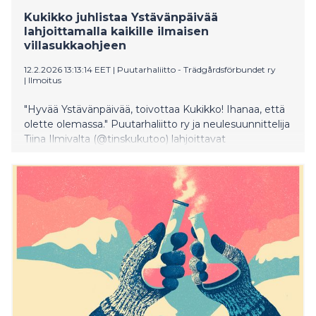
Kukikko juhlistaa Ystävänpäivää
lahjoittamalla kaikille ilmaisen
villasukkaohjeen
12.2.2026 13:13:14 EET
|
Puutarhaliitto - Trädgårdsförbundet ry
|
Ilmoitus
"Hyvää Ystävänpäivää, toivottaa Kukikko! Ihanaa, että
olette olemassa." Puutarhaliitto ry ja neulesuunnittelija
Tiina Ilmivalta (@tinskukutoo) lahjoittavat
ystävänpäivän kunniaksi kaikille suomalaisille
maksuttoman Kukikko‑villasukkaohjeen – lämpöä, iloa
ja käsillä tekemisen rauhaa keskelle talvea.