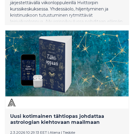
järjestettävällä viikonloppuleirillä Hvittorpin
kurssikeskuksessa. Yhdessäolo, hiljentyminen ja
kristinuskoon tutustuminen rytmittävät
leiriviikonloppua. Aikuisrippikoulussa pohditaan elämän
suuria kysymyksiä. Se on paikka, jossa voi keskustella
kahden kesken tai ryhmässä elämän suurista
kysymyksistä. Miksi olen täällä? Mikä on elämän
tarkoitus?
Uusi kotimainen tähtiopas johdattaa
astrologian kiehtovaan maailmaan
2.3.2026 10:29:13 EET
|
Atena
|
Tiedote