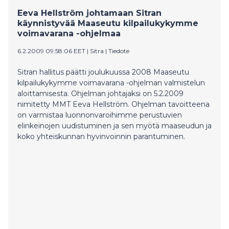
Eeva Hellström johtamaan Sitran
käynnistyvää Maaseutu kilpailukykymme
voimavarana -ohjelmaa
6.2.2009 09:58:06 EET
|
Sitra
|
Tiedote
Sitran hallitus päätti joulukuussa 2008 Maaseutu
kilpailukykymme voimavarana -ohjelman valmistelun
aloittamisesta. Ohjelman johtajaksi on 5.2.2009
nimitetty MMT Eeva Hellström. Ohjelman tavoitteena
on varmistaa luonnonvaroihimme perustuvien
elinkeinojen uudistuminen ja sen myötä maaseudun ja
koko yhteiskunnan hyvinvoinnin parantuminen.