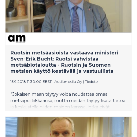
Metsäpohjainen biotalous on myös merkittävä työkalu
EU:n ilmastopolitiikassa.
Ruotsin metsäasioista vastaava ministeri
Sven-Erik Bucht: Ruotsi vahvistaa
metsäbiotaloutta - Ruotsin ja Suomen
metsien käyttö kestävää ja vastuullista
15.9.2018 11:30:00 EEST
|
Audiomedia Oy
|
Tiedote
”Jokaisen maan täytyy voida noudattaa omaa
metsäpolitiikkaansa, mutta meidän täytyy lisätä tietoa
ja keskustella niiden maiden kanssa, jotka eivät
ymmärrä pohjoista metsätaloutta ja arvostelevat
hakkuita”, Ruotsin metsäasioista vastaava
maatalousministeri Sven-Erik Bucht sanoo.