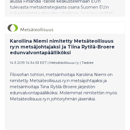
alussa Finlandia -talolle keskustelemaan EU:n
tulevasta metsästrategiasta osana Suomen EU:n
puheenjohtajuuskauden ohjelmaa. Uusi puu esitteli
tilaisuudessa suomalaisia, jo kaupallisessa tuotannossa
olevia puupohjaisia ratkaisuja.
Karoliina Niemi nimitetty Metsäteollisuus
ry:n metsäjohtajaksi ja Tiina Rytilä-Broere
edunvalvontapäälliköksi
14.3.2019 14:34:53 EET
|
Metsäteollisuus ry
|
Tiedote
Filosofian tohtori, metsänhoitaja Karoliina Niemi on
nimitetty Metsäteollisuus ry:n metsäjohtajaksi ja
metsänhoitaja Tiina Rytilä-Broere järjestön
edunvalvontapäälliköksi. Molemmat nimitettiin myös
Metsäteollisuus ry:n johtoryhmän jäseniksi.