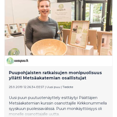
minkä mukaan unioni on hiilineutraali vuonna 2050.
Viisivuotinen ohjelma tulee hyväksyttää EU:n
jäsenmailla ja parlamentilla. Suomen kannalta
keskeiset tavoitteet koskevat maan- ja
metsänkäyttöä sekä energiaverotusta, joiden
muotoiluun ohjelmassa pyritään parhaillaan
vaikuttamaan.
Puupohjaisten ratkaisujen monipuolisuus
yllätti Metsäakatemian osallistujat
25.9.2019 12:26:34 EEST
|
Uusi puu
|
Tiedote
Uusi puun puutuotenäyttely esittäytyi Päättäjien
Metsäakatemian kurssin osanottajille Kirkkonummella
syyskuun puolessavälissä. Puun monikäyttöisyys oli
monelle osanottajalle uutta.