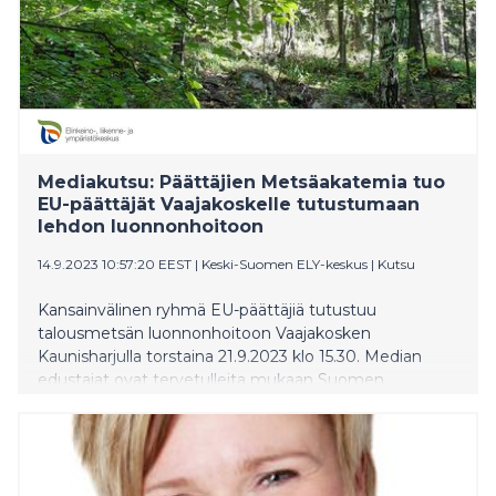
Mediakutsu: Päättäjien Metsäakatemia tuo
EU-päättäjät Vaajakoskelle tutustumaan
lehdon luonnonhoitoon
14.9.2023 10:57:20 EEST
|
Keski-Suomen ELY-keskus
|
Kutsu
Kansainvälinen ryhmä EU-päättäjiä tutustuu
talousmetsän luonnonhoitoon Vaajakosken
Kaunisharjulla torstaina 21.9.2023 klo 15.30. Median
edustajat ovat tervetulleita mukaan Suomen
Metsäyhdistyksen yhdessä Keski-Suomen ELY-
keskuksen, Jyväskylän kaupungin ja Metsäkeskuksen
kanssa järjestämälle vierailukohteelle.