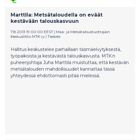
vaikuttamista EU:n metsämaiden kanssa. Tämä voisi
tapahtua EU:n yhteisen metsästrategian
Marttila: Metsätaloudella on eväät
päivittämisen ja syventämisen kautta.
kestävään talouskasvuun
7.8.2013 19:00:00 EEST
|
Maa- ja Metsätaloustuottajain
Keskusliitto MTK ry
|
Tiedote
Hallitus keskustelee parhaillaan täsmäelvytyksestä,
työpaikoista ja kestävästä talouskasvusta. MTK:n
puheenjohtaja Juha Marttila muistuttaa, että kestävän
metsätalouden mahdollisuudet kannattaa tässä
yhteydessä ehdottomasti pitää mielessä.