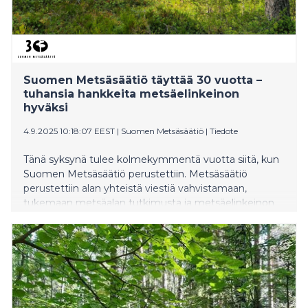
Suomen Metsäsäätiö täyttää 30 vuotta –
tuhansia hankkeita metsäelinkeinon
hyväksi
4.9.2025 10:18:07 EEST
|
Suomen Metsäsäätiö
|
Tiedote
Tänä syksynä tulee kolmekymmentä vuotta siitä, kun
Suomen Metsäsäätiö perustettiin. Metsäsäätiö
perustettiin alan yhteistä viestiä vahvistamaan,
tukemaan metsäalan tutkimusta ja metsäelinkeinon
toimintaedellytyksiä. Säätiön tarkoitus on
ajankohtaisempi kuin koskaan, ja sitä toteuttaakseen
Metsäsäätiö rahoittaa hankkeita vahvalla
tulevaisuuspainotuksella.