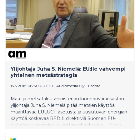
Ylijohtaja Juha S. Niemelä: EU:lle vahvempi
yhteinen metsästrategia
15.3.2018 08:30:00 EET
|
Audiomedia Oy
|
Tiedote
Maa- ja metsätalousministeriön luonnonvaraosaston
ylijohtaja Juha S. Niemelä pitää metsien käyttöä
määrittävää LULUCF-asetusta ja uusiutuvan energian
käyttöä koskevaa RED II direktiiviä Suomen EU-
historian suurimpina vaikuttamishankkeina. – Tämä
kaksi vuotta kestänyt jumppaus nostaa esiin
kysymyksen, tarvittaisiinko syvempää yhteistyötä ja