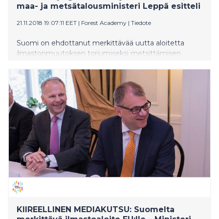
maa- ja metsätalousministeri Leppä esitteli
21.11.2018 19:07:11 EET
|
Forest Academy
|
Tiedote
Suomi on ehdottanut merkittävää uutta aloitetta
ilmastonmuutoksen torjumiseksi metsittämisen
avulla, EU-Afrikka -kumppanuuden kautta.
Pääministeri Juha Sipilä on jo keskustellut Suomen
aloitteesta Euroopan komission puheenjohtajan Jean-
Claude Junckerin kanssa. Maa- ja metsätalousministeri
Jari Leppä on informoinut EU:n maatalouskomissaaria
Phil Hogania sekä muita EU-maita aloitteesta.
Aloitteen esitteli tänään ministeri Leppä
ensimmäisessä EU-päätöksentekijöille pidettävässä
Metsäakatemiassa, jonka järjestävät Suomi ja Ruotsi
yhdessä.
KIIREELLINEN MEDIAKUTSU: Suomelta