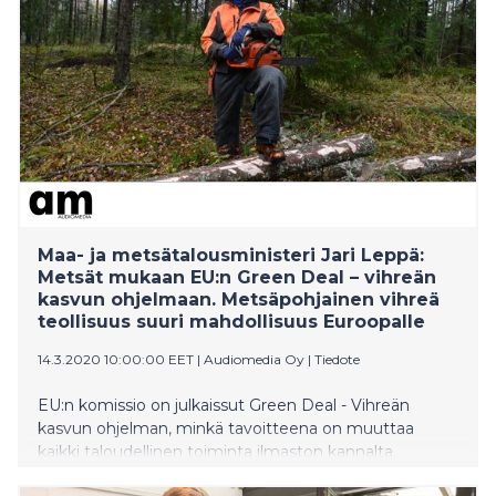
Maa- ja metsätalousministeri Jari Leppä:
Metsät mukaan EU:n Green Deal – vihreän
kasvun ohjelmaan. Metsäpohjainen vihreä
teollisuus suuri mahdollisuus Euroopalle
14.3.2020 10:00:00 EET
|
Audiomedia Oy
|
Tiedote
EU:n komissio on julkaissut Green Deal - Vihreän
kasvun ohjelman, minkä tavoitteena on muuttaa
kaikki taloudellinen toiminta ilmaston kannalta
kestäväksi. EU-maat ovat sitoutuneet tavoitteeseen,