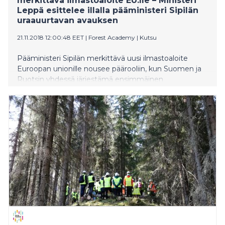
merkittävä ilmastoaloite EU:lle – Ministeri
Leppä esittelee illalla pääministeri Sipilän
uraauurtavan avauksen
21.11.2018 12:00:48 EET
|
Forest Academy
|
Kutsu
Pääministeri Sipilän merkittävä uusi ilmastoaloite
Euroopan unionille nousee päärooliin, kun Suomen ja
Ruotsin yhdessä järjestämä ensimmäinen
Metsäakatemia EU-päättäjille (Forest Academy for EU
Decision Makers) tänään alkaa. Maa- ja
metsätalousministeri Jari Leppä esittelee Sipilän
ehdotuksen kansainväliselle yleisölle heti akatemian
aluksi, keskiviikkoiltana Asikkalassa klo 18.15
pidettävässä lehdistötilaisuudessa. Sekä Sipilä että
Leppä ovat jo keskustelleet uraauurtavasta
ilmastoavauksesta EU-johdon kanssa.