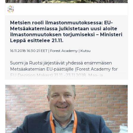
Metsien rooli ilmastonmuutoksessa: EU-
Metsäakatemiassa julkistetaan uusi aloite
ilmastonmuutoksen torjumiseksi – Ministeri
Leppä esittelee 21.11.
16.11.2018 16:30:21 EET
|
Forest Academy
|
Kutsu
Suomi ja Ruotsi järjestävät yhdessä ensimmäisen
Metsäakatemian EU-päättäjille (Forest Academy for
EU Decision Makers) 21.11.−23.11.2018. Maa- ja
metsätalousministeri Jari Leppä ja hänen ruotsalainen
kollegansa Sven-Erik Bucht kertovat
metsäbiotaloudesta ja metsien merkityksestä
ilmastonmuutoksen torjumisessa heti
Metsäakatemian aluksi, keskiviikkoiltana 21.
marraskuuta Asikkalassa pidettävässä
lehdistötilaisuudessa.