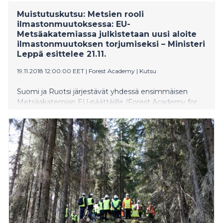
Muistutuskutsu: Metsien rooli
ilmastonmuutoksessa: EU-
Metsäakatemiassa julkistetaan uusi aloite
ilmastonmuutoksen torjumiseksi – Ministeri
Leppä esittelee 21.11.
19.11.2018 12:00:00 EET
|
Forest Academy
|
Kutsu
Suomi ja Ruotsi järjestävät yhdessä ensimmäisen
Metsäakatemian EU-päättäjille (Forest Academy for
EU Decision Makers) 21.11.−23.11.2018. Maa- ja
metsätalousministeri Jari Leppä ja hänen ruotsalainen
kollegansa Sven-Erik Bucht kertovat
metsäbiotaloudesta ja metsien merkityksestä
ilmastonmuutoksen torjumisessa heti
Metsäakatemian aluksi, keskiviikkoiltana 21.
marraskuuta Asikkalassa pidettävässä
lehdistötilaisuudessa.