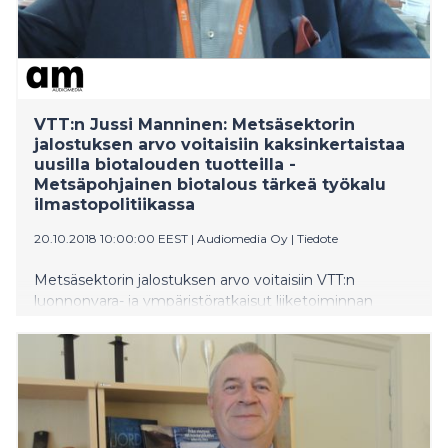
VTT:n Jussi Manninen: Metsäsektorin
jalostuksen arvo voitaisiin kaksinkertaistaa
uusilla biotalouden tuotteilla -
Metsäpohjainen biotalous tärkeä työkalu
ilmastopolitiikassa
20.10.2018 10:00:00 EEST
|
Audiomedia Oy
|
Tiedote
Metsäsektorin jalostuksen arvo voitaisiin VTT:n
luonnonvara- ja ympäristöratkaisut liiketoiminnan
johtajan Jussi Mannisen mukaan kaksinkertaistaa
uusilla biotalouden tuotteilla. – Uusilla biotalouden
tuotteilla ja innovaatioilla on maailmalla suuret
markkinat ja saavuttaa niillä merkittäviä
kansantaloudellisia hyötyjä. Tässä asiassa kaikkien EU:n
metsämaiden tulisi tehdä yhteistyötä ja luoda
markkinat uusille metsäpohjaisille tuotteille.