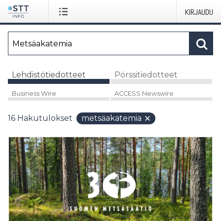
KIRJAUDU
Lehdistötiedotteet
Pörssitiedotteet
Business Wire
ACCESS Newswire
16
Hakutulokset
metsäakatemia