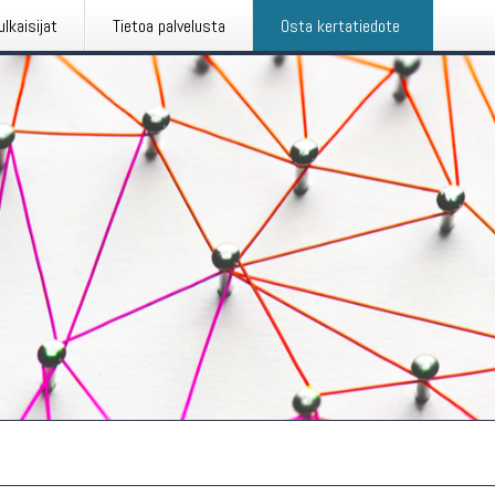
ulkaisijat
Tietoa palvelusta
Osta kertatiedote