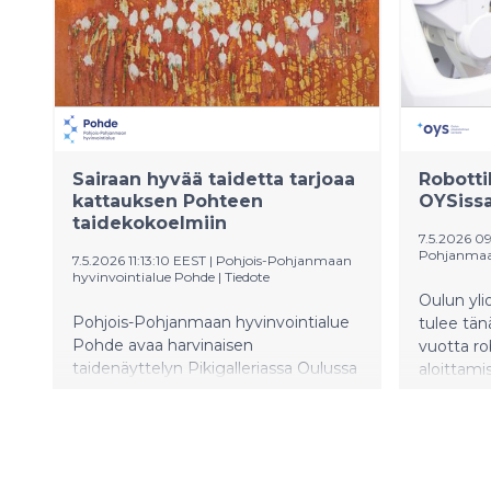
Sairaan hyvää taidetta tarjoaa
Robotti
kattauksen Pohteen
OYSiss
taidekokoelmiin
7.5.2026 0
Pohjanmaan
7.5.2026 11:13:10 EEST
|
Pohjois-Pohjanmaan
hyvinvointialue Pohde
|
Tiedote
Oulun ylio
Pohjois-Pohjanmaan hyvinvointialue
tulee tän
Pohde avaa harvinaisen
vuotta ro
taidenäyttelyn Pikigalleriassa Oulussa
aloittami
kesäkuussa. Sairaan hyvää taidetta,
käynnisty
jota terveet ja suuri yleisö eivät ole
vakiinnu
nähneet, on koottu Oulun
osana OYS
yliopistollisen sairaalan ja muista
hyvinvointialueen tiloista.