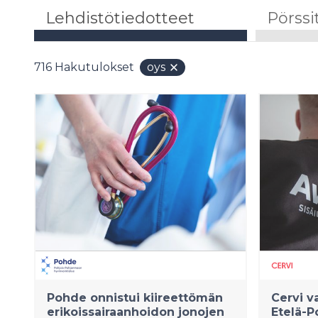
Lehdistötiedotteet
Pörssi
716
Hakutulokset
oys
Pohde onnistui kiireettömän
Cervi v
erikoissairaanhoidon jonojen
Etelä-P