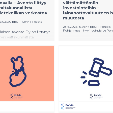
aalla – Avento liittyy
välttämättömiin
valtakunnallista
investointeihin –
etekniikan verkostoa
lainanottovaltuuteen 
muutosta
12:02:00 EEST
|
Cervi
|
Tiedote
23.6.2026 15:26:47 EEST
|
Pohjois-
Pohjanmaan hyvinvointialue Poh
lainen Avento Oy on liittynyt
rvin valtakunnallista
Pohjois-Pohjanmaan
ekniikan verkostoa.
hyvinvointialueen Pohteen
ppa vahvistaa Cervin
aluehallitus kokoontui 23.6.
kyä sekä Etelä-Pohjanmaalla
viimeiseen kokoukseen enn
anmaalla ja tuo konsernille
kesätaukoa puheenjohtaja M
kalliset toimipisteet
Vehkaperän johdolla. Aluehall
le ja Vaasaan.
päätti edetä OYSin moduulit
hankinnassa. Vuosien 2026 j
lainanottovaltuuksiin haetaa
muutosta.