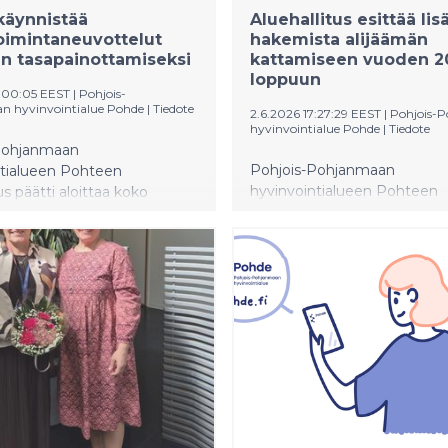
käynnistää
Aluehallitus esittää lis
oimintaneuvottelut
hakemista alijäämän
n tasapainottamiseksi
kattamiseen vuoden 2
loppuun
6:00:05 EEST
|
Pohjois-
 hyvinvointialue Pohde
|
Tiedote
2.6.2026 17:27:29 EEST
|
Pohjois-
hyvinvointialue Pohde
|
Tiedote
Pohjanmaan
Pohjois-Pohjanmaan
ntialueen Pohteen
hyvinvointialueen Pohteen
us päätti aloittaa koko
aluehallitus kokoontui 2.6.20
töä koskevat
puheenjohtaja Mirja Vehkap
imintaneuvottelut
johdolla. Aluehallitus esittää
n taloustilanteen vuoksi.
aluevaltuustolle, että Pohd
toimien tavoitteena on
alijäämien kattamiselle lisäa
henkilöstökuluja arviolta
vuoden 2027 loppuun.
iljoonalla eurolla vuonna
 sosiaali- ja
lvelujen
issuunnitelma palautetaan
 valmisteltavaksi.