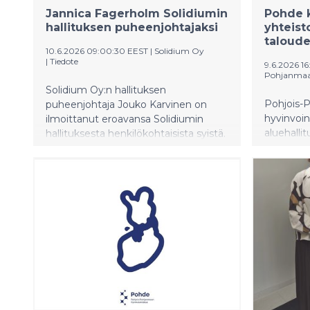
Jannica Fagerholm Solidiumin
Pohde 
hallituksen puheenjohtajaksi
yhteist
taloude
10.6.2026 09:00:30 EEST
|
Solidium Oy
|
Tiedote
9.6.2026 1
Pohjanmaan
Solidium Oy:n hallituksen
Pohjois-
puheenjohtaja Jouko Karvinen on
hyvinvoi
ilmoittanut eroavansa Solidiumin
aluehallit
hallituksesta henkilökohtaisista syistä.
henkilös
Hän on toiminut Solidiumin
yhteisto
hallituksen jäsenenä vuodesta 2021 ja
muuttunee
hallituksen puheenjohtajana vuodesta
Sopeutus
2022 lähtien. Hallituksen
vähentää 
puheenjohtajaksi on 9.6.2026
noin 30 m
nimitetty Jannica Fagerholm. ”Haluan
2027. Myös
sekä omasta että Solidiumin puolesta
terveyspa
kiittää lämpimästi Joukoa hänen
järjestäm
sitoutuneesta johtajuudestaan ja
uudelleen
arvokkaasta työstään hallituksessa.
Hänen pitkäaikainen ja laaja
kokemuksensa talouselämästä ja