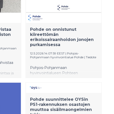
istaa
Pohde on onnistunut
iston
kiireettömän
erikoissairaanhoidon jonojen
purkamisessa
Pohjanmaan
12.5.2026 14:07:59 EEST
|
Pohjois-
Pohjanmaan hyvinvointialue Pohde
|
Tiedote
ahvistaa
Pohjois-Pohjanmaan
hyvinvointialueen Pohteen
intaa ja
aluehallitus kokoontui 12.5.2026
-Suomen
puheenjohtaja Mirja Vehkaperän
tia.
johdolla. Kiireetöntä hoitoa yli kuusi
kuukautta odottavien jono on saatu
Pohde suunnittelee OYSin
purettua lähes täysin. Määräaikaan
PS1-rakennuksen osastojen
huhtikuun loppuun mennessä hoitoa
muuttoa sisäilmaongelmien
yli kuusi kuukautta odottaneita oli 46