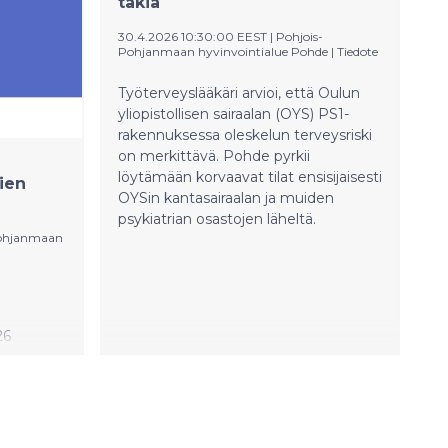
takia
eli 0,5 prosenttia jonottaneista.
Psykiatriseen erikoissairaanhoitoon
30.4.2026 10:30:00 EEST
|
Pohjois-
pääsivät kolmen kuukauden
Pohjanmaan hyvinvointialue Pohde
|
Tiedote
määräajassa kaikki alle 23-vuotiaat
hoitoa jonottaneet.
Työterveyslääkäri arvioi, että Oulun
yliopistollisen sairaalan (OYS) PS1-
rakennuksessa oleskelun terveysriski
on merkittävä. Pohde pyrkii
löytämään korvaavat tilat ensisijaisesti
sien
OYSin kantasairaalan ja muiden
psykiatrian osastojen läheltä.
Pohjanmaan
26
erän
sa
li
us