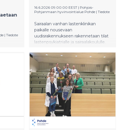
16.6.2026 09:00:00 EEST
|
Pohjois-
Pohjanmaan hyvinvointialue Pohde
|
Tiedote
haetaan
Sairaalan vanhan lastenklinikan
paikalle nousevaan
de
|
Tiedote
uudisrakennukseen rakennetaan tilat
lastenpsykiatrialle ja sairaalakoululle.
2026
en
irja
itus
ilojen
a 2027
n