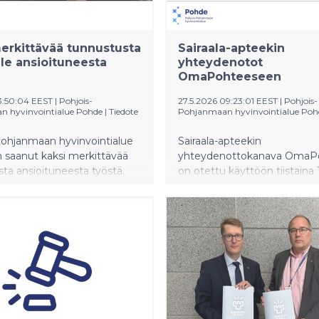
erkittävää tunnustusta
Sairaala-apteekin
le ansioituneesta
yhteydenotot
OmaPohteeseen
13:50:04 EEST
|
Pohjois-
27.5.2026 09:23:01 EEST
|
Pohjois-
 hyvinvointialue Pohde
|
Tiedote
Pohjanmaan hyvinvointialue Poh
Pohjanmaan hyvinvointialue
Sairaala-apteekin
 saanut kaksi merkittävää
yhteydenottokanava OmaP
ta ansioituneesta työstä.
on otettu käyttöön tiistaina 
sjohtaja Kirsti Ylitalo-
toukokuuta. Asiakas, jolle t
lle myönnettiin
sähköinen sairaala-apteekkir
nhuoltoneuvoksen arvonimi,
ohjataan jatkossa puhelun si
ointialuejohtaja Ilkka Luoma
OmaPohteen
 tunnustuksella
yhteydenottopyyntöihin.
urvallisuuden
sestä.