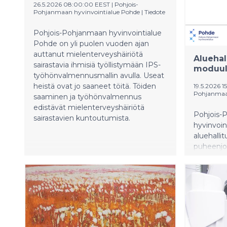
26.5.2026 08:00:00 EEST
|
Pohjois-
Pohjanmaan hyvinvointialue Pohde
|
Tiedote
Pohjois-Pohjanmaan hyvinvointialue
Pohde on yli puolen vuoden ajan
auttanut mielenterveyshäiriötä
Aluehal
sairastavia ihmisiä työllistymään IPS-
moduuli
työhönvalmennusmallin avulla. Useat
heistä ovat jo saaneet töitä. Töiden
19.5.2026 1
Pohjanmaan
saaminen ja työhönvalmennus
edistävät mielenterveyshäiriötä
Pohjois-
sairastavien kuntoutumista.
hyvinvoi
aluehalli
puheenjo
johdolla. 
vanhoja s
moduuliti