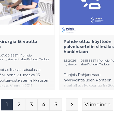
kirurgia 15 vuotta
Pohde ottaa käyttöön
a
palvelusetelin silmäla
hankintaan
9:01:00 EEST
|
Pohjois-
 hyvinvointialue Pohde
|
Tiedote
5.5.2026 14:06:51 EEST
|
Pohjois-
hyvinvointialue Pohde
|
Tiedote
pistollisessa sairaalassa
Pohjois-Pohjanmaan
ä vuonna kuluneeksi 15
hyvinvointialueen Pohteen
bottiavusteisten leikkausten
aluehallitus kokoontui 5.5.20
sesta. Vuonna 2011
puheenjohtaja Mirja Vehkap
nyt toiminta on
johdolla. Kuntoutuspalveluis
ttanut asemansa keskeisenä
otetaan käyttöön palvelusete
in leikkaustoimintaa.
1
2
3
4
5
Viimeinen
silmälasien hankintaan.
Asumisyksikön vuokrasopim