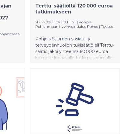
äajan
Terttu-säätiöltä 120 000 euroa
tutkimukseen
027
28.5.2026 15:26:10 EEST
|
Pohjois-
Pohjanmaan hyvinvointialue Pohde
|
Tiedote
Pohjanmaan
Pohjois-Suomen sosiaali- ja
terveydenhuollon tukisäätiö eli Terttu-
säätiö jakoi yhteensä 60 000 euroa
kolmelle lupaavalle tutkimusryhmälle.
26
Jokainen ryhmä sai 20 000 euroa.
erän
Säätiö tukee erityisesti Pohjois-​
Suomen alueella tehtävää
e hakee
tutkimusta, joka kohdentuu
ikaa
palvelujärjestelmään. Tänä vuonna
haluttiin palkita etenkin uusia,
lupaavia tutkimusryhmiä.