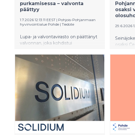
purkamisessa – valvonta
Pohjanm
päättyy
osaksi 
olosuhd
1.7.2026 12:13:11 EEST
|
Pohjois-Pohjanmaan
hyvinvointialue Pohde
|
Tiedote
29.6.2026 
Lupa- ja valvontavirasto on päättänyt
Seinäjoke
valvonnan, joka kohdistui
osaksi Ce
kiireettömään erikoissairaanhoitoon
olosuhdet
pääsyyn Pohjois-Pohjanmaan
Yrityskau
hyvinvointialueella. Hoitojonojen
palveluky
purku onnistui, ja potilaat pääsevät
että Pohj
hoitoon selvästi aiempaa
uudet pai
nopeammin. Pohteelle asetettu
Seinäjoel
uhkasakko ei tule maksettavaksi.