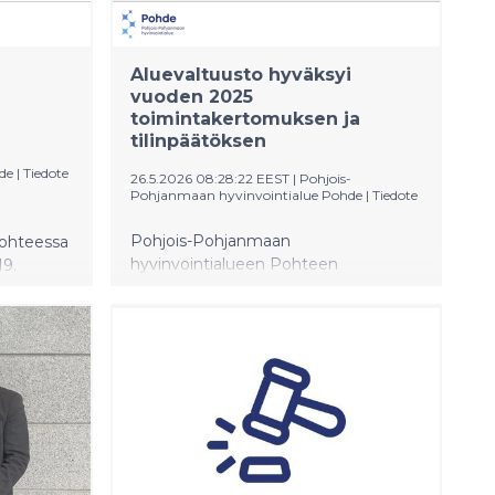
Aluevaltuusto hyväksyi
vuoden 2025
toimintakertomuksen ja
tilinpäätöksen
de
|
Tiedote
26.5.2026 08:28:22 EEST
|
Pohjois-
Pohjanmaan hyvinvointialue Pohde
|
Tiedote
Pohjois-Pohjanmaan
ohteessa
hyvinvointialueen Pohteen
19.
aluevaltuusto kokoontui 25.5.2026
ehdään
puheenjohtaja Matti Sorosen johdolla.
esepti,
Aluevaltuusto hyväksyi
jaan
hyvinvointialueen
toimintakertomuksen ja
tilinpäätöksen vuodelta 2025.
Talouden tilanne jatkuu tiukkana
myös kuluvana ja seuraavina vuosina.