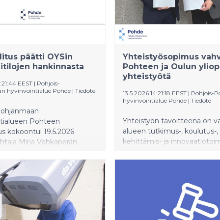
litus päätti OYSin
Yhteistyösopimus vahv
tilojen hankinnasta
Pohteen ja Oulun yliop
yhteistyötä
5:21:44 EEST
|
Pohjois-
 hyvinvointialue Pohde
|
Tiedote
13.5.2026 14:21:18 EEST
|
Pohjois-
hyvinvointialue Pohde
|
Tiedote
Pohjanmaan
Yhteistyön tavoitteena on v
ntialueen Pohteen
alueen tutkimus-, koulutus-,
tus kokoontui 19.5.2026
kehittämis- ja innovaatiotoim
htaja Mirja Vehkaperän
sen myötä edistää Pohjois
Aluehallitus päätti edetä
elinvoimaisuutta ja hyvinvoin
airaalatiloja korvaavien
lojen hankinnassa.