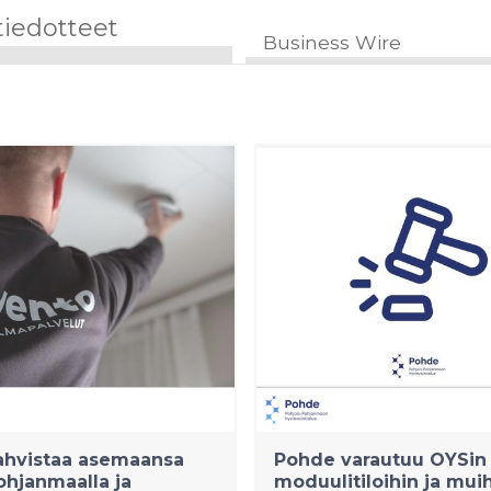
tiedotteet
Business Wire
ahvistaa asemaansa
Pohde varautuu OYSin
ohjanmaalla ja
moduulitiloihin ja mui