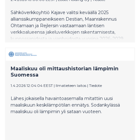
Sähköverkkoyhtiö Kajave valitsi keväällä 2025
allianssikumppaneikseen Destian, Maanrakennus
Ohtamaan ja Rejlersin vastaamaan läntisen
verkkoalueensa jakeluverkkojen rakentamisesta,
kunnossapidosta ja vianhoidosta vuosina 2026–2029.
Yhteistyö käynnistyi huhtikuussa 2025 allianssin
kehitysvaiheella. Allianssissa siirryttiin
toteutusvaiheeseen 1.4.2026. Allianssin töitä on
aloitettu vaiheittain helmikuusta 2026 lähtien ja
Maaliskuu oli mittaushistorian lämpimin
loputkin työlajit käynnistyvät huhtikuun 2026 aikana.
Suomessa
1.4.2026 12:04:04 EEST
|
Ilmatieteen laitos
|
Tiedote
Lähes jokaisella havaintoasemalla mitattiin uusi
maaliskuun keskilämpötilan ennätys. Sodankylässä
maaliskuu oli lämpimin yli sataan vuoteen.