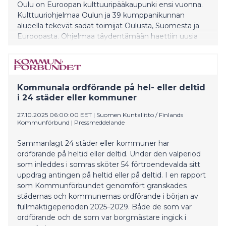
Oulu on Euroopan kulttuuripääkaupunki ensi vuonna.
Kulttuuriohjelmaa Oulun ja 39 kumppanikunnan
alueella tekevät sadat toimijat Oulusta, Suomesta ja
Euroopasta. Ohjelmaa täydentämään haettiin uusia
projekteja ohjelmahaun kautta. Ohjelmahaun
tavoitteena oli löytää monipuolista kulttuuriohjelmaa,
jossa kulttuuri ymmärretään laveasti.
Kommunala ordförande på hel- eller deltid
i 24 städer eller kommuner
27.10.2025 06:00:00 EET
|
Suomen Kuntaliitto / Finlands
Kommunförbund
|
Pressmeddelande
Sammanlagt 24 städer eller kommuner har
ordförande på heltid eller deltid. Under den valperiod
som inleddes i somras sköter 54 förtroendevalda sitt
uppdrag antingen på heltid eller på deltid. I en rapport
som Kommunförbundet genomfört granskades
städernas och kommunernas ordförande i början av
fullmäktigeperioden 2025–2029. Både de som var
ordförande och de som var borgmästare ingick i