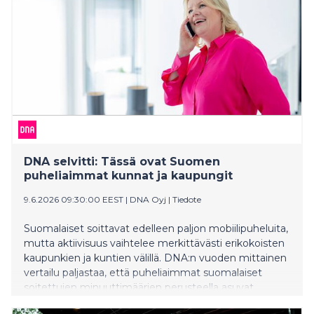
DNA selvitti: Tässä ovat Suomen
puheliaimmat kunnat ja kaupungit
9.6.2026 09:30:00 EEST
|
DNA Oyj
|
Tiedote
Suomalaiset soittavat edelleen paljon mobiilipuheluita,
mutta aktiivisuus vaihtelee merkittävästi erikokoisten
kaupunkien ja kuntien välillä. DNA:n vuoden mittainen
vertailu paljastaa, että puheliaimmat suomalaiset
soitettujen minuuttimäärien perusteella asuvat
pääosin pienillä paikkakunnilla. Asukaskohtaisessa