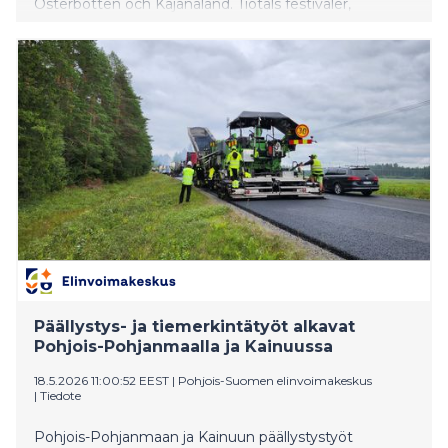
Österbotten och Kajanaland. Tiotals festivaler,
konserter och konstnärliga evenemang arrangeras
under sommaren.
Päällystys- ja tiemerkintätyöt alkavat
Pohjois-Pohjanmaalla ja Kainuussa
18.5.2026 11:00:52 EEST
|
Pohjois-Suomen elinvoimakeskus
|
Tiedote
Pohjois-Pohjanmaan ja Kainuun päällystystyöt