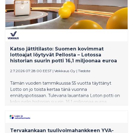
Katso jättitilasto: Suomen kovimmat
lottoajat löytyvät Pellosta – Lotossa
historian suurin potti 16,1 miljoonaa euroa
2.7.2026 07:28:00 EEST
|
Veikkaus Oy
|
Tiedote
Tämän vuoden tammikuussa 55 vuotta täyttänyt
Lotto on jo toista kertaa tänä vuonna
ennätyspotissaan. Tulevana lauantaina Loton potti on
koko pelin historian suurin, 16,1 miljoonaa euroa.
Veikkauksen tilastot paljastavat, mistä löytyvät
Suomen innokkaimmat ja toisaalta maltillisimmat
lottoajat.
Tervakankaan tuulivoimahankkeen YVA-