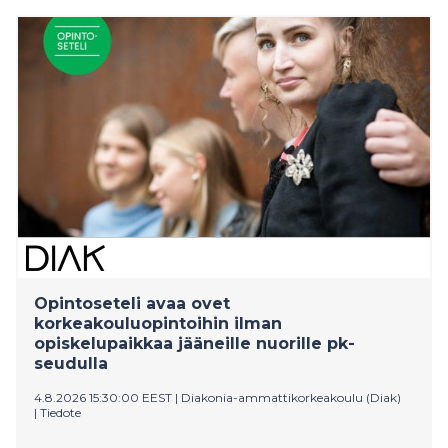
avoimia korkeakouluopintoja täysin maksutta.
Opintoseteli otetaan valtakunnallisesti käyttöön
huomenna 5.8.2026.
Opintoseteli avaa ovet
korkeakouluopintoihin ilman
opiskelupaikkaa jääneille nuorille pk-
seudulla
4.8.2026 15:30:00 EEST
|
Diakonia-ammattikorkeakoulu (Diak)
|
Tiedote