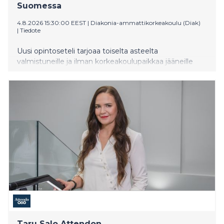
Suomessa
4.8.2026 15:30:00 EEST
|
Diakonia-ammattikorkeakoulu (Diak)
|
Tiedote
Uusi opintoseteli tarjoaa toiselta asteelta
valmistuneille ja ilman korkeakoulupaikkaa jääneille
nuorille mahdollisuuden suorittaa 30 opintopistettä
avoimia korkeakouluopintoja täysin maksutta.
Opintoseteli otetaan valtakunnallisesti käyttöön
huomenna 5.8.2026.
Taru Salo Attendon