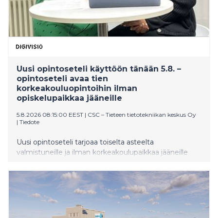
Uusi opintoseteli käyttöön tänään 5.8. –
opintoseteli avaa tien
korkeakouluopintoihin ilman
opiskelupaikkaa jääneille
5.8.2026 08:15:00 EEST
|
CSC – Tieteen tietotekniikan keskus Oy
|
Tiedote
Uusi opintoseteli tarjoaa toiselta asteelta
valmistuneille ja ilman korkeakoulupaikkaa jääneille
nuorille mahdollisuuden suorittaa 30 opintopistettä
avoimia korkeakouluopintoja täysin maksutta. Opetus-
ja kulttuuriministeriön kolmivuotisen kokeilun
tavoitteena on madaltaa kynnystä tutustua
korkeakouluopiskeluun ja tukea nuoria oman
opintopolun löytämisessä. Digivisio 2030 -hanke