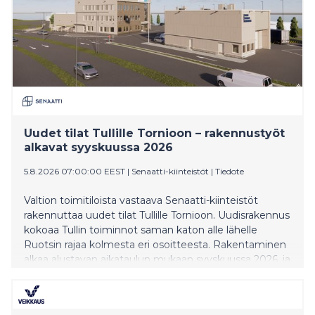
toteutti OKM:n toimeksiannosta Opintosetelin
digitaalisen ratkaisun suomalaisten korkeakoulujen
yhteiseen Opin.fi-palveluun.
Uudet tilat Tullille Tornioon – rakennustyöt
alkavat syyskuussa 2026
5.8.2026 07:00:00 EEST
|
Senaatti-kiinteistöt
|
Tiedote
Valtion toimitiloista vastaava Senaatti-kiinteistöt
rakennuttaa uudet tilat Tullille Tornioon. Uudisrakennus
kokoaa Tullin toiminnot saman katon alle lähelle
Ruotsin rajaa kolmesta eri osoitteesta. Rakentaminen
alkaa alustavan aikataulun mukaan syyskuussa 2026, ja
työt valmistuvat arviolta loppukeväällä 2028.