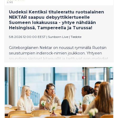
Uudeksi Kentiksi tituleerattu ruotsalainen
NEKTAR saapuu debyyttikiertueelle
Suomeen lokakuussa - yhtye nähdään
Helsingissä, Tampereella ja Turussa!
5.8.2026 12:00:00 EEST
|
Sunborn Live
|
Tiedote
Göteborgilainen Nektar on noussut ryminällä Ruotsin
seuratuimpien indierock-nimien joukkoon. Yhtyeen
soundissa säröiset kitaravallit ja tarttuvat pop-melodiat
yhdistyvät tummanpuhuviin ruotsinkielisiin teksteihin.
Musiikkilehdistössä bändiä onkin jo ehditty tituleerata
”uudeksi Kentiksi”. Nektar ei kuitenkaan vain kopioi
menneisyyttä, vaan tuo genreen täysin oman,
modernin energiansa. Yhtyeen ajankohtainen noste
huipentui keväällä kolmeen Grammis-ehdokkuuteen
ja parhaan musiikkivideon palkintoon. Ruotsissa
klubeja loppuunmyyvä nelikko saapuu lokakuussa
ensimmäistä kertaa Suomeen. Kiertue nähdään
Helsingin Korjaamolla, Tampereen Telakalla ja Turun