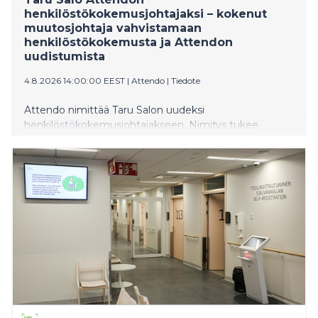
henkilöstökokemusjohtajaksi – kokenut
muutosjohtaja vahvistamaan
henkilöstökokemusta ja Attendon
uudistumista
4.8.2026 14:00:00 EEST
|
Attendo
|
Tiedote
Attendo nimittää Taru Salon uudeksi
henkilöstökokemusjohtajakseen. Nimitys tukee
Attendon uudistumista sekä panostusta
henkilöstökokemukseen, johtamiseen ja henkilöstön
hyvinvointiin tilanteessa, jossa teknologia, tekoäly ja
muuttuva työelämä uudistavat työn tekemisen tapoja.
Samalla kilpailu hoiva-alan osaavasta työvoimasta
kiristyy.