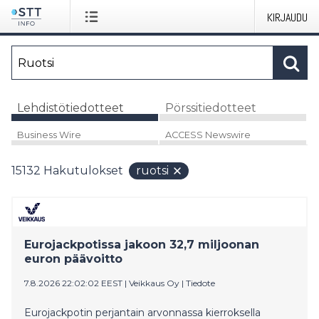
KIRJAUDU
Lehdistötiedotteet
Pörssitiedotteet
Business Wire
ACCESS Newswire
15132
Hakutulokset
ruotsi
Eurojackpotissa jakoon 32,7 miljoonan
euron päävoitto
7.8.2026 22:02:02 EEST
|
Veikkaus Oy
|
Tiedote
Eurojackpotin perjantain arvonnassa kierroksella