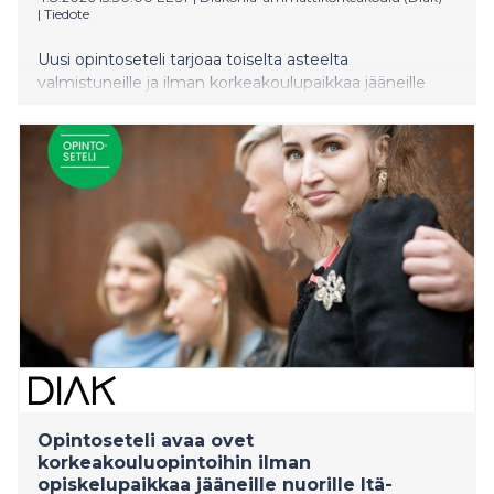
|
Tiedote
Uusi opintoseteli tarjoaa toiselta asteelta
valmistuneille ja ilman korkeakoulupaikkaa jääneille
nuorille mahdollisuuden suorittaa 30 opintopistettä
avoimia korkeakouluopintoja täysin maksutta.
Opintoseteli otetaan valtakunnallisesti käyttöön
huomenna 5.8.2026.
Opintoseteli avaa ovet
korkeakouluopintoihin ilman
opiskelupaikkaa jääneille nuorille Itä-