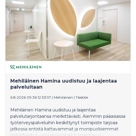
orkesterin sulosoinnuilla.
Mehiläinen Hamina uudistuu ja laajentaa
palveluitaan
6.8.2026 09:36:12 EEST
|
Mehiläinen
|
Tiedote
Mehiläinen Hamina uudistuu ja laajentaa
palvelutarjontaansa merkittävästi. Aiemmin pääasiassa
työterveyspalveluihin keskittynyt toimipiste tarjoaa
jatkossa entistä kattavammat ja monipuolisemmat
lääkärikeskus- ja terapiapalvelut Haminan ja