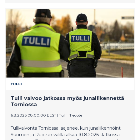
lähialueiden asukkaille ja yritysasiakkaille. Uudistuneen
toimipisteen avajaisia vietetään 14. elokuuta.
Tulli valvoo jatkossa myös junaliikennettä
Torniossa
6.8.2026 08:00:00 EEST
|
Tulli
|
Tiedote
Tullivalvonta Torniossa laajenee, kun junaliikennöinti
Suomen ja Ruotsin välillä alkaa 10.8.2026. Jatkossa