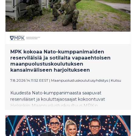
MPK kokoaa Nato-kumppanimaiden
reserviläisiä ja sotilaita vapaaehtoisen
maanpuolustuskoulutuksen
kansainväliseen harjoitukseen
7.8.2026 14:11:52 EEST
|
Maanpuolustuskoulutusyhdistys
|
Kutsu
Kuudesta Nato-kumppanimaasta saapuvat
reserviläiset ja kouluttajaosaajat kokoontuvat
Helsinkiin Maanpuolustuskoultuus MPK:n
ensimmäistä kertaa järjestämään Nordic Warriors
Assembly -harjoitukseen. Tapahtuma kehittää
yhteistoimintaa rakennetun alueen taistelussa,
miehittämättömässä ilmailussa sekä