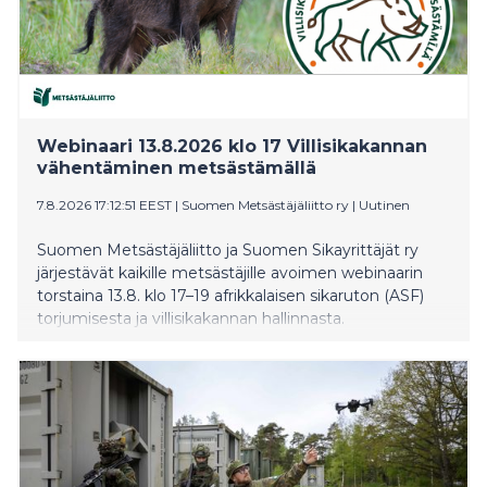
Webinaari 13.8.2026 klo 17 Villisikakannan
vähentäminen metsästämällä
7.8.2026 17:12:51 EEST
|
Suomen Metsästäjäliitto ry
|
Uutinen
Suomen Metsästäjäliitto ja Suomen Sikayrittäjät ry
järjestävät kaikille metsästäjille avoimen webinaarin
torstaina 13.8. klo 17–19 afrikkalaisen sikaruton (ASF)
torjumisesta ja villisikakannan hallinnasta.