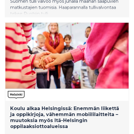
Suomen tulli valvoo myös junalla maahan saapuvien
matkustajien tuomisia. Haaparannalla tullivalvontaa
tekee Ruotsin tulli.
Koulu alkaa Helsingissä: Enemmän liikettä
ja oppikirjoja, vähemmän mobiililaitteita –
muutoksia myös Itä-Helsingin
oppilaaksiottoalueissa