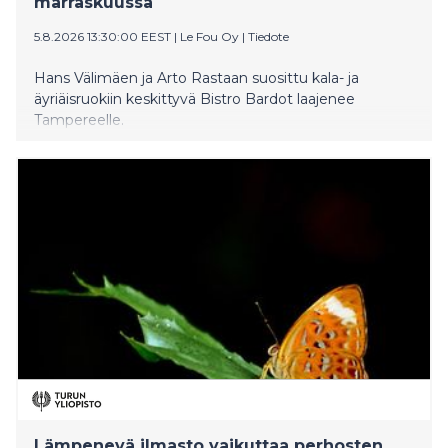
marraskuussa
5.8.2026 13:30:00 EEST
|
Le Fou Oy
|
Tiedote
Hans Välimäen ja Arto Rastaan suosittu kala- ja
äyriäisruokiin keskittyvä Bistro Bardot laajenee
Tampereelle.
Lämpenevä ilmasto vaikuttaa perhosten