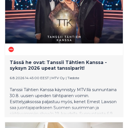
esikuntatyöskentelyssä ja kenttälääkinnässä.
Tässä he ovat: Tanssii Tähtien Kanssa -
syksyn 2026 upeat tanssiparit!
6.8.2026 14:45:00 EEST
|
MTV Oy
|
Tiedote
Tanssii Tähtien Kanssa käynnistyy MTV:llä sunnuntaina
30.8. uusien upeiden tähtiparien voimin.
Esittelyjaksossa paljastuu myös, kenet Ernest Lawson
saa juontajaparikseen Suomen suurimman ja
säihkyvimmän show’n 19. kaudella. Sunnuntaista 6.9.
lähtien katsojia hellitään toinen toistaan
näyttävämmillä tanssiesityksillä ja uudistuneen TTK-