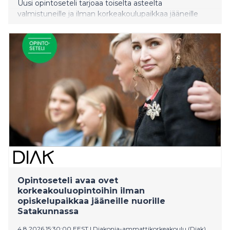
Uusi opintoseteli tarjoaa toiselta asteelta
valmistuneille ja ilman korkeakoulupaikkaa jääneille
nuorille mahdollisuuden suorittaa 30 opintopistettä
avoimia korkeakouluopintoja täysin maksutta.
Opintoseteli otetaan valtakunnallisesti käyttöön
huomenna 5.8.2026.
Opintoseteli avaa ovet
korkeakouluopintoihin ilman
opiskelupaikkaa jääneille nuorille
Satakunnassa
4.8.2026 15:30:00 EEST
|
Diakonia-ammattikorkeakoulu (Diak)