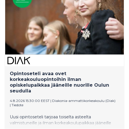
Opintoseteli avaa ovet
korkeakouluopintoihin ilman
opiskelupaikkaa jääneille nuorille Oulun
seudulla
4.8.2026 15:30:00 EEST
|
Diakonia-ammattikorkeakoulu (Diak)
|
Tiedote
Uusi opintoseteli tarjoaa toiselta asteelta
valmistuneille ja ilman korkeakoulupaikkaa jääneille
nuorille mahdollisuuden suorittaa 30 opintopistettä