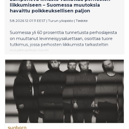
liikkumiseen – Suomessa muutoksia
havaittu poikkeuksellisen paljon
5.8.2026 12:01:11 EEST
|
Turun yliopisto
|
Tiedote
Suomessa yli 60 prosenttia tunnetuista perhoslajeista
on muuttanut levinneisyysaluettaan, osoittaa tuore
tutkimus, jossa perhosten liikkumista tarkasteltiin
maailmanlaajuisesti.