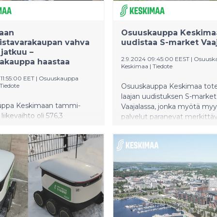
Suomessa, Break Sokos Hot
Himoksen rakentamisen
käynnistyminen keväällä 202
aan
Osuuskauppa Keskima
Erinomainen tulostaso mahdo
äistavarakaupan vahva
uudistaa S-market Vaa
ennätyksellisen ylijäämänpa
 jatkuu –
Keskimaan asiakasomistajille
2.9.2024 09:45:00 EEST
|
Osuusk
lakauppa haastaa
Keskimaa
|
Tiedote
11:55:00 EET
|
Osuuskauppa
Tiedote
Osuuskauppa Keskimaa tot
laajan uudistuksen S-market
uppa Keskimaan tammi-
Vaajalassa, jonka myötä my
iikevaihto oli 576,3
palvelut paranevat merkittäv
 euroa, jossa oli kasvua
Uudistuksen tavoitteena on 
oteen 0,5 prosenttia.
asiakkaille entistä sujuvampi 
pan tasainen kehitys jatkui
miellyttävämpi asiointikok
stavarakaupan myynnin
parantaa myymälän
a alan markkinaa paremmin.
energiatehokkuutta. Uudist
ollut erityisen haastava
alkavat vaiheittain tänä syks
aupalle.
myymäläuudistus valmistuu
maaliskuussa 2025.