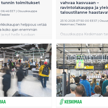
a tunnin toimitukset
vahvaa kasvuaan –
ravintolakauppa ja yle
9:06:46 EET
|
Osuuskauppa
taloustilanne haastava
Tiedote
23.10.2025 07:50:00 EEST
|
Osuu
rkkokaupan helppous vetää
Keskimaa
|
Tiedote
a koko ajan enemmän
Osuuskauppa Keskimaan t
 ja nyt heille tuodaan
syyskuun liikevaihto oli 579,3
 kasvavaan tarpeeseen saada
miljoonaa euroa, jossa oli ka
stokset nopeasti kotiovelle,
edellisvuoteen 2,1 prosenttia
skauppa Keskimaa laajentaa
Marketkaupan tasainen kehit
rkkokaupan nopeita
päivittäistavarakaupan myyn
ia Jyväskylän seudulla. S-
kasvaessa alan markkinaa p
ajala aloittaa ruoan
myös käyttötavarakauppa o
itukset maanantaista
kääntynyt kasvuun. Yleisesti
 alkaen. Pikatoimitukset ovat
suhdannetilanne haastaa erit
ytössä viime keväästä lähtien
ravintolakauppaa.
äskylän keskustassa
assa Mestarin Herkussa.
imituksissa
umppanina toimii Wolt.