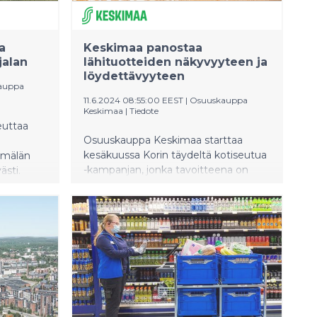
el
4.
a
Keskimaa panostaa
llistaa
jalan
lähituotteiden näkyvyyteen ja
lautuksen
löydettävyyteen
.
auppa
11.6.2024 08:55:00 EEST
|
Osuuskauppa
Keskimaa
|
Tiedote
euttaa
Osuuskauppa Keskimaa starttaa
kesäkuussa Korin täydeltä kotiseutua
ymälän
-kampanjan, jonka tavoitteena on
ästi.
tuoda lähellä tuotetut tuotteet
tarjota
paremmin esiin Keskimaan
ja
myymälöissä sekä muussa
emus sekä
markkinoinnissa ja viestinnässä.
ustyöt
ynä ja