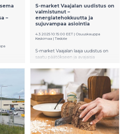
asema
S-market Vaajalan uudistus on
valmistunut –
sa –
energiatehokkuutta ja
sujuvampaa asiointia
4.3.2025 10:15:00 EET
|
Osuuskauppa
Keskimaa
|
Tiedote
ppa
S-market Vaajalan laaja uudistus on
saatu päätökseen ja avajaisia
uoden
vietetään torstaina. Uudistuksen
 ja tulos
myötä myymälän palvelut ovat
o nousi
parantuneet merkittävästi, joten
asiakkaat pääsevät nauttimaan
n taas
entistä sujuvammasta
äi
asiointikokemuksesta. Uudistuksen
den 2024
keskiössä on ollut
 uutta S-
energiatehokkuuden parantaminen
en.
sekä myymälän toimivuuden ja
neen
asioinnin sujuvoittaminen.
lualan