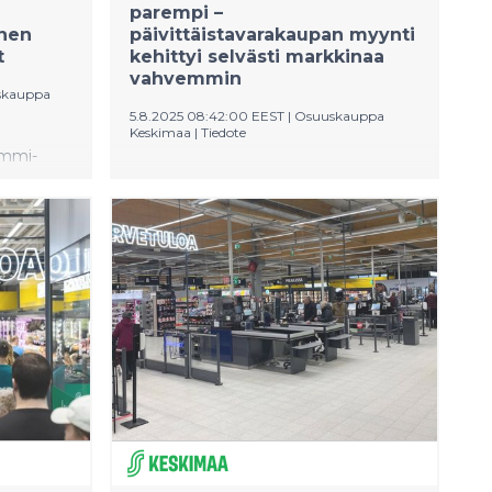
parempi –
inen
päivittäistavarakaupan myynti
t
kehittyi selvästi markkinaa
vahvemmin
skauppa
5.8.2025 08:42:00 EEST
|
Osuuskauppa
Keskimaa
|
Tiedote
ammi-
Osuuskauppa Keskimaan tammi-
kesäkuun liikevaihto oli 375,1
svua
miljoonaa euroa, jossa oli kasvua
.
edellisvuoteen 1,7 prosenttia.
ys jatkui
Marketkaupan hyvä kehitys jatkui
nin
päivittäistavarakaupan myynnin
aremmin,
kasvaessa selvästi alan markkinaa
n
paremmin. Viileä alkukesä heijastui
 heikko
erityisesti ravintolakaupan kysyntään.
yisesti