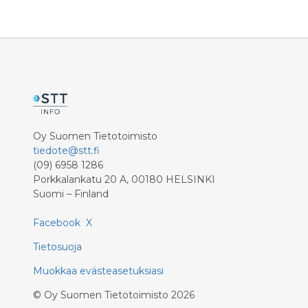
sijaitsevassa Parturi-kampaamo
työelämää
Seppälässä. Uusi parturi-kampaamo
kesäharjo
palvelee erityisesti Vaajakosken
ensikosk
suunnalta tulevia asiakkaita tasaten
550 nuort
samalla Seppälän parturi-kampaamon
asiakasmääriä.
Oy Suomen Tietotoimisto
tiedote@stt.fi
(09) 6958 1286
Porkkalankatu 20 A, 00180 HELSINKI
Suomi – Finland
Facebook
X
Tietosuoja
Muokkaa evästeasetuksiasi
©
Oy Suomen Tietotoimisto
2026