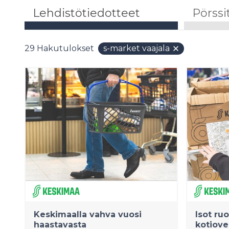
Lehdistötiedotteet
Pörssi
29
Hakutulokset
s-market vaajala
Keskimaalla vahva vuosi
Isot ru
haastavasta
kotiove