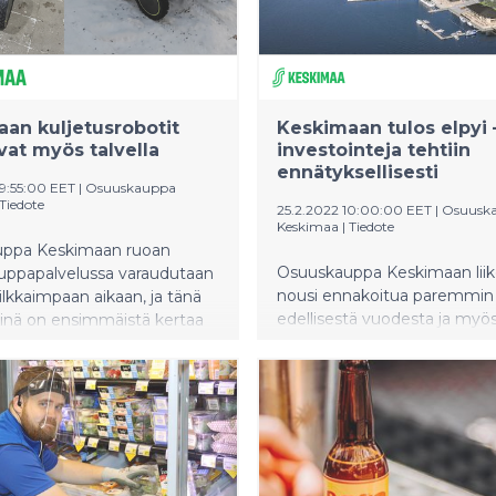
an kuljetusrobotit
Keskimaan tulos elpyi 
vat myös talvella
investointeja tehtiin
ennätyksellisesti
09:55:00 EET
|
Osuuskauppa
Tiedote
25.2.2022 10:00:00 EET
|
Osuusk
Keskimaa
|
Tiedote
ppa Keskimaan ruoan
Osuuskauppa Keskimaan liik
uppapalvelussa varaudutaan
nousi ennakoitua paremmin
lkkaimpaan aikaan, ja tänä
edellisestä vuodesta ja myös
iinä on ensimmäistä kertaa
parani vuoden 2020 notkahd
s kuljetusrobotit.
Kaikkien toimialojen myynti 
obotit ovat toimittaneet
tulos parani, mutta matkailu-
startin jälkeen Jyväskylässä
ravitsemiskaupan tulos jäi ku
ruokatilauksia ja opetelleet
edelleen merkittävästi tappiol
tejä. Talveen robotit ovat
Henkilökunnan työtyytyväisy
et talvirenkain.
tutkitusti erinomaisella tasoll