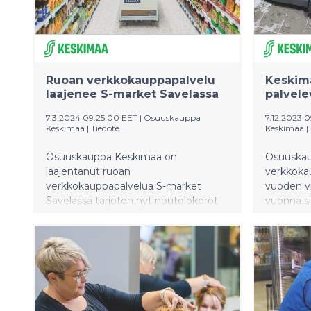
Ruoan verkkokauppapalvelu
Keskima
laajenee S-market Savelassa
palvele
7.3.2024 09:25:00 EET
|
Osuuskauppa
7.12.2023 
Keskimaa
|
Tiedote
Keskimaa
|
Osuuskauppa Keskimaa on
Osuuskau
laajentanut ruoan
verkkoka
verkkokauppapalvelua S-market
vuoden vi
Savelassa tarjoten nyt noutolokerot
vuonna s
robottikuljetuksien rinnalle.
apuna myö
Noutolokerikkoihin on mahdollista
Kuljetusr
tilata isommatkin ruokaostokset
kesäkuun 
valmiiksi kerättyinä ja noutaa ne itselle
tuhansia 
sopivaan aikaan. Palvelu on saatavilla
uusia reit
S-market Savelan aukioloaikojen
varautune
mukaisesti, eli ympäri vuorokauden.