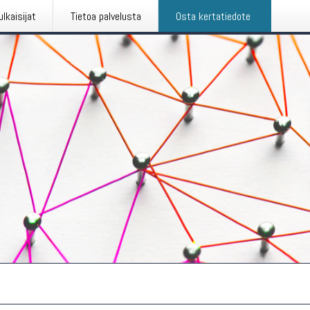
ulkaisijat
Tietoa palvelusta
Osta kertatiedote