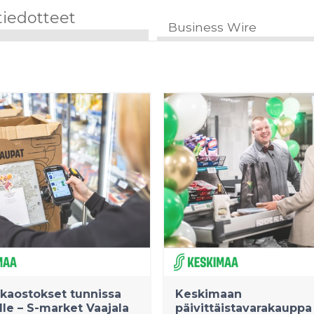
tiedotteet
Business Wire
okaostokset tunnissa
Keskimaan
lle – S-market Vaajala
päivittäistavarakauppa