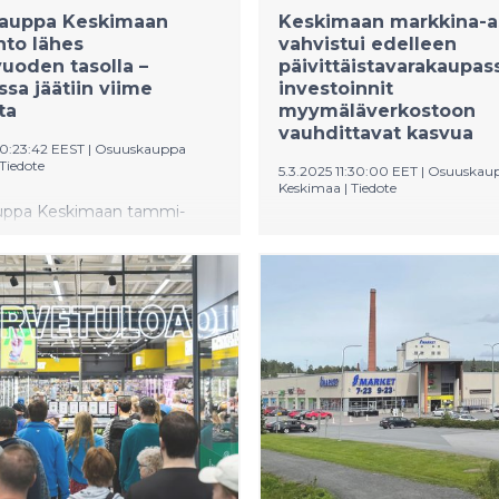
auppa Keskimaan
Keskimaan markkina-
ihto lähes
vahvistui edelleen
vuoden tasolla –
päivittäistavarakaupas
ssa jäätiin viime
investoinnit
ta
myymäläverkostoon
vauhdittavat kasvua
10:23:42 EEST
|
Osuuskauppa
Tiedote
5.3.2025 11:30:00 EET
|
Osuuskau
Keskimaa
|
Tiedote
uppa Keskimaan tammi-
Osuuskauppa Keskimaan v
 liikevaihto oli 173,9
2024 liikevaihto nousi hieman
 euroa, jossa oli laskua viime
parani. Keskimaan liikevaiht
,5 prosenttia. Vuoden
merkittävästi
ellä neljänneksellä
päivittäistavarakaupassa, ku
 pärjäsi
muilla toimialoilla liikevaihto j
stavarakauppa, jossa
edellisvuoden tasosta. Vuo
to kasvoi hieman, vaikka
aikana Keskimaa avasi kolme
auppa sijoittui tänä vuonna
marketia ja yhden uuden Sal
le.
Majoitustoiminnan onnistu
vuoden huipensi yksi matkai
suurimmista uutisista Keski-