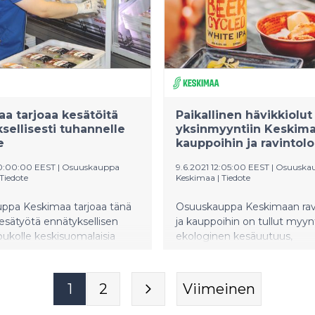
Henkilökuntaa palkittiin yli 
euron ylimääräisellä tulospalk
kiitoksena ennakoitua par
tuloksesta ja sinnikkäästä ty
koronapandemian keskellä.
2021 Keskimaan inves-toinnit
ennätykselliset, investoinnit
yli 62 miljoonaan euroon.
a tarjoaa kesätöitä
Paikallinen hävikkiolut
sellisesti tuhannelle
yksinmyyntiin Keskim
e
kauppoihin ja ravintolo
10:00:00 EEST
|
Osuuskauppa
9.6.2021 12:05:00 EEST
|
Osuuska
Tiedote
Keskimaa
|
Tiedote
ppa Keskimaa tarjoaa tänä
Osuuskauppa Keskimaan ravi
sätyötä ennätyksellisen
ja kauppoihin on tullut myynt
joukolle keskisuomalaisia
ekologinen kesäuutuus,
rsinaisia kesätyöntekijöitä
ylijäämäleipää ja appelsiinin 
an on jo nyt rekrytoitu
hyödyntävä kesäolut Beer C
äärä kasvaa edelleen
white IPA. Kesäoluen on keh
1
2
Viimeinen
en toden teolla
jyväskyläläinen Panimoyhtiö 
essä. Lisäksi Tutustu
Keskimaalle yksinmyyntiin