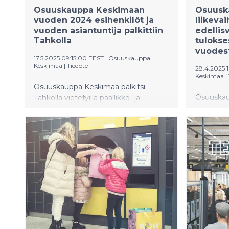
Osuuskauppa Keskimaan
Osuusk
vuoden 2024 esihenkilöt ja
liikeva
vuoden asiantuntija palkittiin
edellis
Tahkolla
tulokse
vuodes
17.5.2025 09:15:00 EEST
|
Osuuskauppa
Keskimaa
|
Tiedote
28.4.2025 
Keskimaa
|
Osuuskauppa Keskimaa palkitsi
Osuuska
Tahkolla vietetyillä päällikkö- ja
maaliskuun
asiantuntijapäivillä vuoden 2024
miljoonaa
parhaat esihenkilöt tiistaina 13.5.2025
vuoteen 0
neljässä eri kategoriassa.
ensimmäis
Palkintokategorioita on Keskimaan
parhaiten
arvojen mukaisesti neljä: sydämellä,
päivittäi
sisulla, ilolla ja yhdessä -kategoriat.
liikevaih
Keskimaan neljä palkittua esihenkilöä
pääsiäisk
ovat S-market Vaajalan
huhtikuul
marketpäällikkö Heini Reinikka, Sale
Multian myymäläpäällikkö Jaana
Savolainen, ABC Palokan
liikennemyymäläpäällikkö Liina