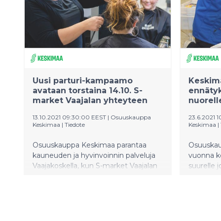
Uusi parturi-kampaamo
Keskima
avataan torstaina 14.10. S-
ennätyk
market Vaajalan yhteyteen
nuorell
13.10.2021 09:30:00 EEST
|
Osuuskauppa
23.6.2021 
Keskimaa
|
Tiedote
Keskimaa
|
Osuuskauppa Keskimaa parantaa
Osuuskau
kauneuden ja hyvinvoinnin palveluja
vuonna ke
Vaajakoskella, kun S-market Vaajalan
suurelle 
kiinteistössä avataan uusi Parturi-
nuoria. Va
kampaamo Vaajala. Aikaisemmin
Keskimaah
Keski-maalla on ollut
440, ja m
kampaamoliiketoimintaa ainoastaan
lomakaud
Prisma Seppälän yhteydessä
käynnisty