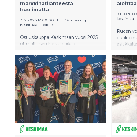
markkinatilanteesta
aloitta
huolimatta
9.1.2026 0
Keskimaa
|
19.2.2026 12:00:00 EET
|
Osuuskauppa
Keskimaa
|
Tiedote
Ruoan ve
Osuuskauppa Keskimaan vuosi 2025
puoleens
oli maltillisen kasvun aikaa
asiakkaita
haastavasta markkinatilanteesta
ratkaisu
huolimatta. Liikevaihto nousi 2,2
isotkin o
prosenttia 776,5 miljoonaan euroon ja
kun Osuu
operatiivinen tulos parani hieman.
ruoan ve
Erityisen vahvaa kehitys oli
toimituks
päivittäistavarakaupassa, jossa
market Va
marketverkoston uudistukset ja
pikatoim
uudet myymäläavaukset vauhdittivat
12.1.2026
kasvua, kun taas muilla toimialoilla
olleet kä
liikevaihdon osalta pysyttiin lähellä
myös Jyv
edellisvuoden tasoa.
sijaitsev
Tunnin to
kuljetusk