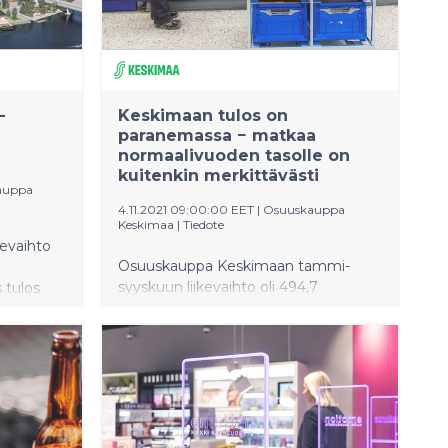
–
Keskimaan tulos on
paranemassa − matkaa
normaalivuoden tasolle on
kuitenkin merkittävästi
auppa
4.11.2021 09:00:00 EET
|
Osuuskauppa
Keskimaa
|
Tiedote
evaihto
Osuuskauppa Keskimaan tammi-
syyskuun liikevaihto oli 494,7
 tulos
miljoonaa euroa. Liikevaihto kasvoi 5,9
uksesta.
% edellisvuoden vastaavaan
kasvoi ja
ajanjaksoon verrattuna.
 ja
Tammi−syyskuun tulos ennen veroja
itenkin
oli 15,1 miljoonaa euroa ja operatiivinen
-liseksi.
tulos 14,3 miljoonaa euroa, mikä on 5,3
ys pysyi
miljoonaa euroa parempi kuin viime
a.