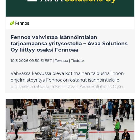
Fennoa vahvistaa isännöintialan
tarjoamaansa yritysostolla – Avaa Solutions
Oy liittyy osaksi Fennoaa
10.3.2026 09:50:51 EET
|
Fennoa
|
Tiedote
Vahvassa kasvussa oleva kotimainen taloushallinnon
ohjelmistoyritys Fennoa on ostanut isännöintialalle
digitaalisia ratkaisuja kehittävän Avaa Solutions Oy:n.