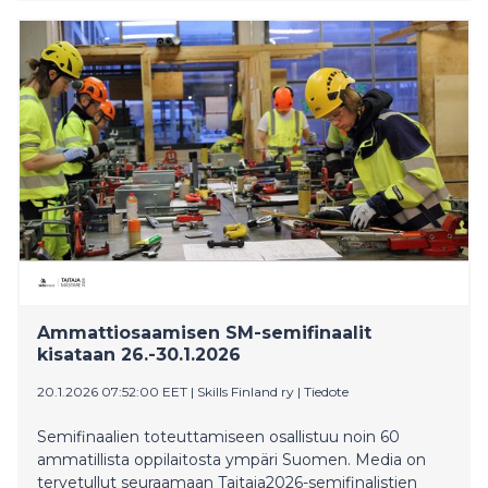
automatisoituja kirjanpitopalveluita.
Ammattiosaamisen SM-semifinaalit
kisataan 26.-30.1.2026
20.1.2026 07:52:00 EET
|
Skills Finland ry
|
Tiedote
Semifinaalien toteuttamiseen osallistuu noin 60
ammatillista oppilaitosta ympäri Suomen. Media on
tervetullut seuraamaan Taitaja2026-semifinalistien