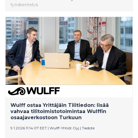
työskentelyä.
Wulff ostaa Yrittäjäin Tilitiedon: lisää
vahvaa tilitoimistotoimintaa Wulffin
osaajaverkostoon Turkuun
9.1.2026 11:14:07 EET
|
Wulff-Yhtiöt Oyj
|
Tiedote