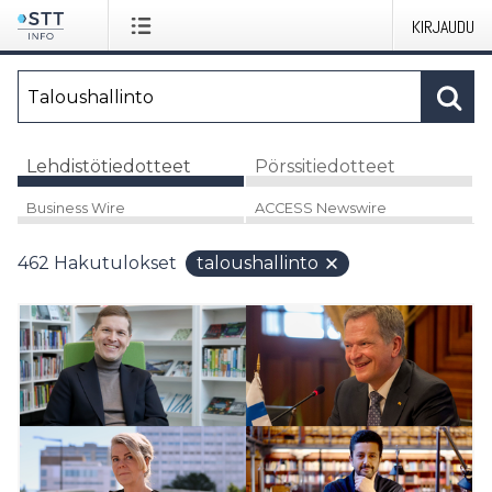
KIRJAUDU
Lehdistötiedotteet
Pörssitiedotteet
Business Wire
ACCESS Newswire
462
Hakutulokset
taloushallinto