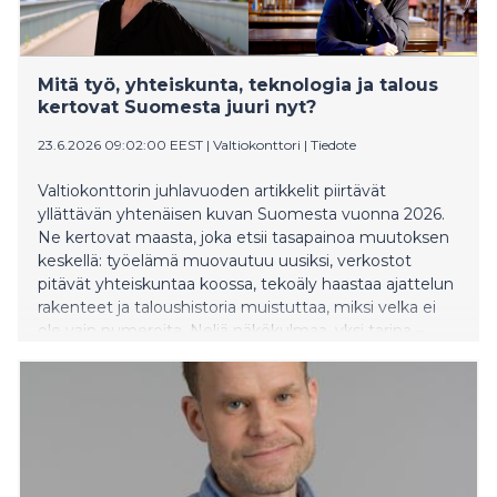
Mitä työ, yhteiskunta, teknologia ja talous
kertovat Suomesta juuri nyt?
23.6.2026 09:02:00 EEST
|
Valtiokonttori
|
Tiedote
Valtiokonttorin juhlavuoden artikkelit piirtävät
yllättävän yhtenäisen kuvan Suomesta vuonna 2026.
Ne kertovat maasta, joka etsii tasapainoa muutoksen
keskellä: työelämä muovautuu uusiksi, verkostot
pitävät yhteiskuntaa koossa, tekoäly haastaa ajattelun
rakenteet ja taloushistoria muistuttaa, miksi velka ei
ole vain numeroita. Neljä näkökulmaa, yksi tarina –
yhteiskunta, joka elää murroksessa mutta ei kadota
suuntaansa.