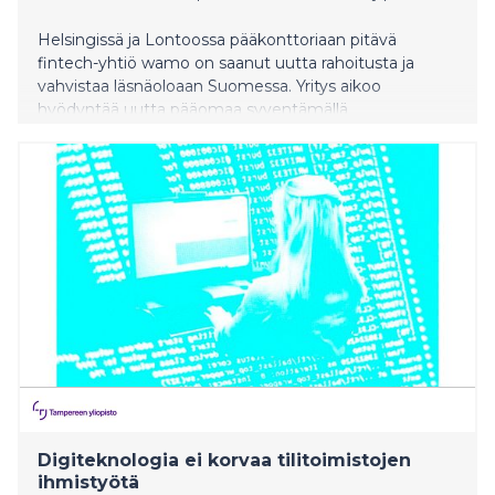
Helsingissä ja Lontoossa pääkonttoriaan pitävä
fintech-yhtiö wamo on saanut uutta rahoitusta ja
vahvistaa läsnäoloaan Suomessa. Yritys aikoo
hyödyntää uutta pääomaa syventämällä
tuoteominaisuuksia ja nopeuttamalla AI-työkalujen
käyttöönottoa.
Digiteknologia ei korvaa tilitoimistojen
ihmistyötä