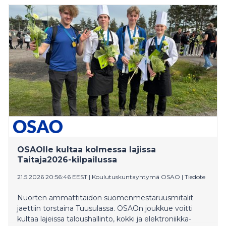
OSAOlle kultaa kolmessa lajissa
Taitaja2026-kilpailussa
21.5.2026 20:56:46 EEST
|
Koulutuskuntayhtymä OSAO
|
Tiedote
Nuorten ammattitaidon suomenmestaruusmitalit
jaettiin torstaina Tuusulassa. OSAOn joukkue voitti
kultaa lajeissa taloushallinto, kokki ja elektroniikka-