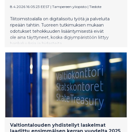
8.4.2026 16:05:23 EEST
|
Tampereen yliopisto
|
Tiedote
Tilitoimistoalalla on digitalisoitu työtä ja palveluita
ripeään tahtiin. Tuoreen tutkimuksen mukaan
odotukset tehokkuuden lisääntymisestä eivät
ole aina täyttyneet, koska digiympäristöön liittyy
hankaluuksia ja hidasteita.
Valtiontalouden yhdistellyt laskelmat
laadittu ensimmäisen kerran vuodelta 2025