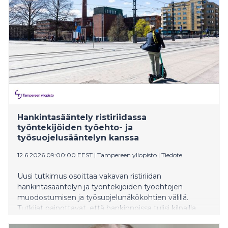
Hankintasääntely ristiriidassa
työntekijöiden työehto- ja
työsuojelusääntelyn kanssa
12.6.2026 09:00:00 EEST
|
Tampereen yliopisto
|
Tiedote
Uusi tutkimus osoittaa vakavan ristiriidan
hankintasääntelyn ja työntekijöiden työehtojen
muodostumisen ja työsuojelunäkökohtien välillä.
Tutkijat painottavat, että hankinnoissa tulisi kilpailla
muilla tekijöillä kuin työvoimakustannuksilla.