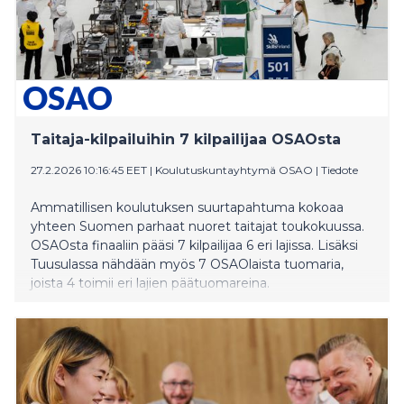
Taitaja-kilpailuihin 7 kilpailijaa OSAOsta
27.2.2026 10:16:45 EET
|
Koulutuskuntayhtymä OSAO
|
Tiedote
Ammatillisen koulutuksen suurtapahtuma kokoaa
yhteen Suomen parhaat nuoret taitajat toukokuussa.
OSAOsta finaaliin pääsi 7 kilpailijaa 6 eri lajissa. Lisäksi
Tuusulassa nähdään myös 7 OSAOlaista tuomaria,
joista 4 toimii eri lajien päätuomareina.