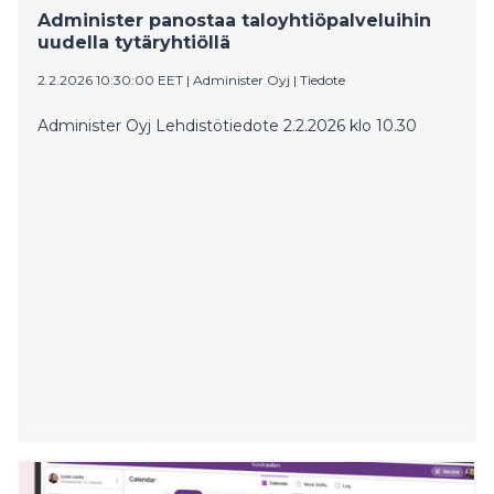
koulutuskokonaisuus vastaamaan alan
Administer panostaa taloyhtiöpalveluihin
osaamistarpeisiin.
uudella tytäryhtiöllä
2.2.2026 10:30:00 EET
|
Administer Oyj
|
Tiedote
Administer Oyj Lehdistötiedote 2.2.2026 klo 10.30