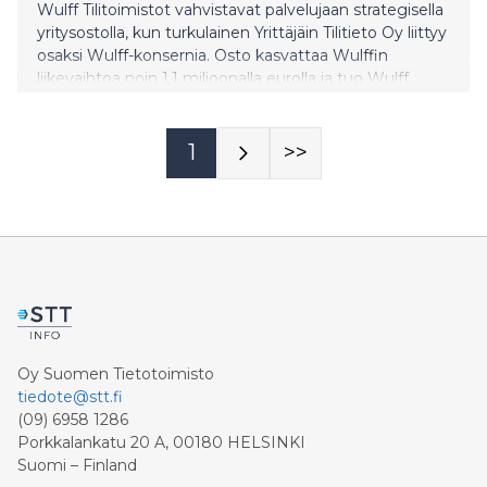
Wulff Tilitoimistot vahvistavat palvelujaan strategisella
yritysostolla, kun turkulainen Yrittäjäin Tilitieto Oy liittyy
osaksi Wulff-konsernia. Osto kasvattaa Wulffin
liikevaihtoa noin 1,1 miljoonalla eurolla ja tuo Wulff
Tilitoimistoille kahdeksan uutta huippuosaajaa.
Asiakkaita palvelee yritysoston jälkeenkin oma tuttu
kirjanpitäjä, jonka tukena on Wulffin kokeneiden
1
>>
ammattilaisten tiimi.
Oy Suomen Tietotoimisto
tiedote@stt.fi
(09) 6958 1286
Porkkalankatu 20 A, 00180 HELSINKI
Suomi – Finland