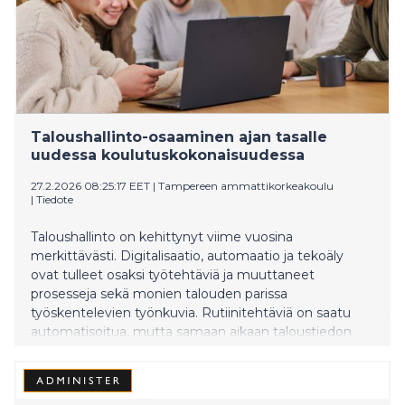
Taloushallinto-osaaminen ajan tasalle
uudessa koulutuskokonaisuudessa
27.2.2026 08:25:17 EET
|
Tampereen ammattikorkeakoulu
|
Tiedote
Taloushallinto on kehittynyt viime vuosina
merkittävästi. Digitalisaatio, automaatio ja tekoäly
ovat tulleet osaksi työtehtäviä ja muuttaneet
prosesseja sekä monien talouden parissa
työskentelevien työnkuvia. Rutiinitehtäviä on saatu
automatisoitua, mutta samaan aikaan taloustiedon
tarpeet ja vaatimukset ovat kasvaneet, mikä lisää
talousosaajien osaamisvaatimuksia. Tampereen
ammattikorkeakoulussa alkaa elokuussa uusi