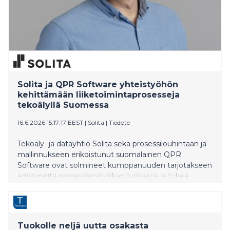
Solita ja QPR Software yhteistyöhön
kehittämään liiketoimintaprosesseja
tekoälyllä Suomessa
16.6.2026 15:17:17 EEST
|
Solita
|
Tiedote
Tekoäly- ja datayhtiö Solita sekä prosessilouhintaan ja -
mallinnukseen erikoistunut suomalainen QPR
Software ovat solmineet kumppanuuden tarjotakseen
edistyneitä prosessianalytiikan työkaluja ja tukea
yrityksille ja julkisen sektorin organisaatioille Suomessa
ja Pohjoismaissa.
Tuokolle neljä uutta osakasta