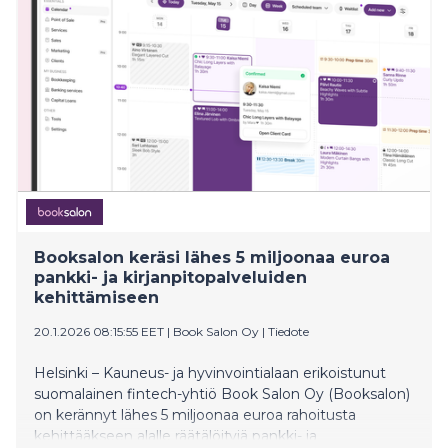
Booksalon keräsi lähes 5 miljoonaa euroa
pankki- ja kirjanpitopalveluiden
kehittämiseen
20.1.2026 08:15:55 EET
|
Book Salon Oy
|
Tiedote
Helsinki – Kauneus- ja hyvinvointialaan erikoistunut
suomalainen fintech-yhtiö Book Salon Oy (Booksalon)
on kerännyt lähes 5 miljoonaa euroa rahoitusta
kehittääkseen alalle räätälöityjä pankki- ja