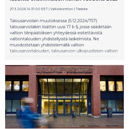
27.3.2026 14:31:00 EET
|
Valtiokonttori
|
Tiedote
Talousarviolain muutoksessa (5.12.2024/757)
talousarviolakiin lisättiin uusi 17 b §, jossa säädetään
valtion tilinpäätöksen yhteydessä esitettävistä
valtiontalouden yhdistellyistä laskelmista. Ne
muodostetaan yhdistelemällä valtion
talousarviotalouden, talousarvion ulkopuolisten valtion
rahastojen sekä valtion liikelaitoksien kirjanpitotiedot.