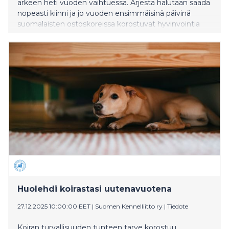
arkeen heti vuoden vaihtuessa. Arjesta halutaan saada
nopeasti kiinni ja jo vuoden ensimmäisinä päivinä
suomalaisten ostoskoreissa korostuvat hyvinvointia
tukevat tuotteet. Tammikuussa herkuttelu vähenee
kasvisten kasvattaessa suosiotaan.
Huolehdi koirastasi uutenavuotena
27.12.2025 10:00:00 EET
|
Suomen Kennelliitto ry
|
Tiedote
Koiran turvallisuuden tunteen tarve korostuu