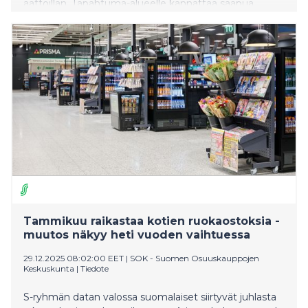
aattoillan. Tapahtuma-alueelle kannattaa saapua
hyvissä ajoin poikkeukselliset liikennejärjestelyt
huomioiden.
Tammikuu raikastaa kotien ruokaostoksia -
muutos näkyy heti vuoden vaihtuessa
29.12.2025 08:02:00 EET
|
SOK - Suomen Osuuskauppojen
Keskuskunta
|
Tiedote
S-ryhmän datan valossa suomalaiset siirtyvät juhlasta