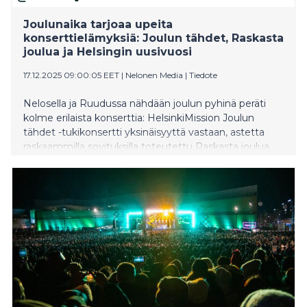
Joulunaika tarjoaa upeita
konserttielämyksiä: Joulun tähdet, Raskasta
joulua ja Helsingin uusivuosi
17.12.2025 09:00:05 EET
|
Nelonen Media
|
Tiedote
Nelosella ja Ruudussa nähdään joulun pyhinä peräti
kolme erilaista konserttia: HelsinkiMission Joulun
tähdet -tukikonsertti yksinäisyyttä vastaan, astetta
raskaammilla sovituksilla toteutettu Raskasta joulua
sekä suora lähetys Helsingin uudenvuodenkonsertista
Kansalaistorilta.