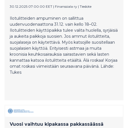
30.12.2025 07:00:00 EET
|
Finanssiala ry
|
Tiedote
Ilotulitteiden ampuminen on sallittua
uudenvuodenaattona 31.12. vain kello 18–02.
Ilotulitteiden käyttöpaikka tulee valita huolella, syrjäisiä
ja aukeita paikkoja suosien. Jos ammut ilotulitteita,
suojalaseja on käytettävä. Myös katsojille suositellaan
suojalasien käyttöä. Erityisesti astmaa ja muita
kroonisia keuhkosairauksia sairastavien sekä lasten
kannattaa katsoa ilotulitteita etäältä. Älä roskaa! Korjaa
omat roskasi viimeistään seuraavana päivänä. Lähde:
Tukes
Vuosi vaihtuu kipakassa pakkassäässä