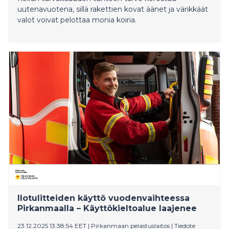
uutenavuotena, sillä rakettien kovat äänet ja värikkäät
valot voivat pelottaa monia koiria.
Ilotulitteiden käyttö vuodenvaihteessa
Pirkanmaalla – Käyttökieltoalue laajenee
23.12.2025 13:38:54 EET
|
Pirkanmaan pelastuslaitos
|
Tiedote