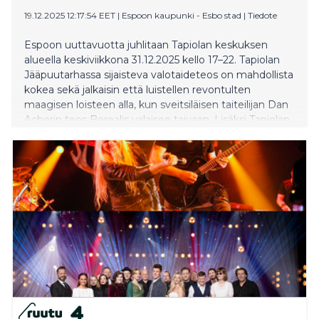
19.12.2025 12:17:54 EET
|
Espoon kaupunki - Esbo stad
|
Tiedote
Espoon uuttavuotta juhlitaan Tapiolan keskuksen
alueella keskiviikkona 31.12.2025 kello 17–22. Tapiolan
Jääpuutarhassa sijaisteva valotaideteos on mahdollista
kokea sekä jalkaisin että luistellen revontulten
maagisen loisteen alla, kun sveitsiläisen taiteilijan Dan
Acherin teos Borealis valaisee taivaan. Lisäksi Tapiolan
Keskusaltaan ympäristössä ja Espoon
Kulttuurikeskuksessa on paljon monipuolista ohjelmaa,
kuten disko, karuselli, DJ-musiikkia sekä valo- ja
mediataidetta.