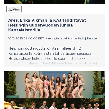
Ares, Erika Vikman ja KAJ tähdittävät
Helsingin uudenvuoden juhlaa
Kansalaistorilla
10.12.2025 09:00:00 EET
|
Helsingin tapahtumasäätiö
|
Tiedote
Helsingin uuttavuotta juhlitaan jälleen 31.12.
Kansalaistorilla kotimaisten tähtiartistien seurassa.
Hevisaruksen koko perheelle suunnattu keikka
täräyttää uudenvuoden juhlinnan käyntiin jo alkuillasta.
Loppuillan konsertin pääesiintyjinä nähdään Ares, Erika
Vikman ja KAJ, ja vuosi vaihtuu näyttävän
pyronäytöksen säestämänä. Konserttia voi seurata
suorana Nelosen ja Ruudun välityksellä.