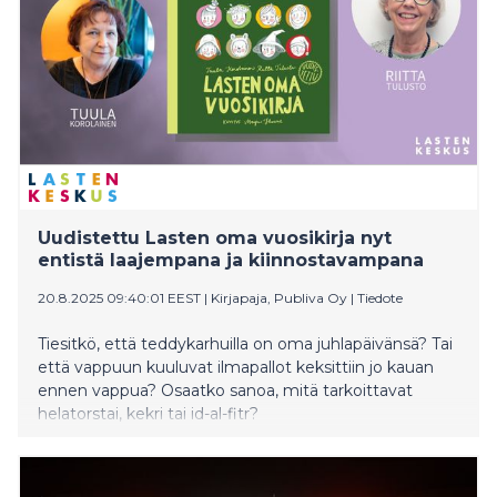
Uudistettu Lasten oma vuosikirja nyt
entistä laajempana ja kiinnostavampana
20.8.2025 09:40:01 EEST
|
Kirjapaja, Publiva Oy
|
Tiedote
Tiesitkö, että teddykarhuilla on oma juhlapäivänsä? Tai
että vappuun kuuluvat ilmapallot keksittiin jo kauan
ennen vappua? Osaatko sanoa, mitä tarkoittavat
helatorstai, kekri tai id-al-fitr?