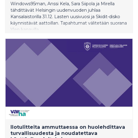
Windows95man, Anssi Kela, Sara Siipola ja Mirella
tähdittävät Helsingin uudenvuoden juhlaa
Kansalaistorilla 31.12. Lasten uusivuosi ja Skidit-disko
käynnistävät aattoillan. Tapahtumat välitetään suorana
Ylen kanavilla.
Ilotulitteita ammuttaessa on huolehdittava
turvallisuudesta ja noudatettava