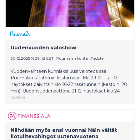
Uudenvuoden valoshow
30.12.2025 16:39:42 EET
|
Puumalan kunta
|
Tiedote
Vuodenvaihteen kunniaksi uusi valoteos saa
Puumalan siltatornin loistamaan! Ma 29.12.- La 10.1.
näytökset päivittäin klo 16-22 tasatunnein (kesto n. 20
min). Uudenvuodenaattona 31.12. näytökset klo 24
saakka.
Nähdään myös ensi vuonna! Näin vältät
ilotulitevahingot uutenavuotena