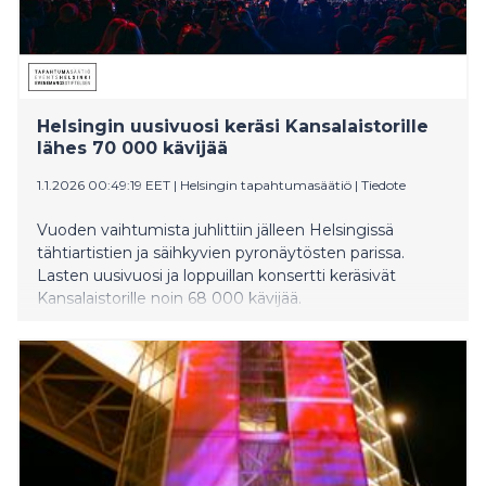
Helsingin uusivuosi keräsi Kansalaistorille
lähes 70 000 kävijää
1.1.2026 00:49:19 EET
|
Helsingin tapahtumasäätiö
|
Tiedote
Vuoden vaihtumista juhlittiin jälleen Helsingissä
tähtiartistien ja säihkyvien pyronäytösten parissa.
Lasten uusivuosi ja loppuillan konsertti keräsivät
Kansalaistorille noin 68 000 kävijää.