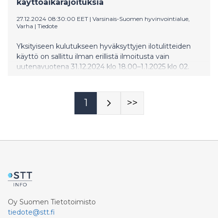
käyttöaikarajoituksia
27.12.2024 08:30:00 EET
|
Varsinais-Suomen hyvinvointialue,
Varha
|
Tiedote
Yksityiseen kulutukseen hyväksyttyjen ilotulitteiden
käyttö on sallittu ilman erillistä ilmoitusta vain
uutenavuotena 31.12.2024 klo 18.00–1.1.2025 klo 02.
Varsinais-Suomessa on kuitenkin erillisiä rajoitusalueita,
joiden sisällä ilotulitteiden käyttö ei ole sallittu.
1
>>
Oy Suomen Tietotoimisto
tiedote@stt.fi