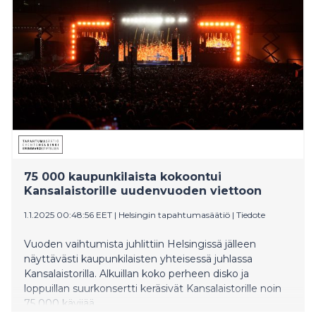
75 000 kaupunkilaista kokoontui
Kansalaistorille uudenvuoden viettoon
1.1.2025 00:48:56 EET
|
Helsingin tapahtumasäätiö
|
Tiedote
Vuoden vaihtumista juhlittiin Helsingissä jälleen
näyttävästi kaupunkilaisten yhteisessä juhlassa
Kansalaistorilla. Alkuillan koko perheen disko ja
loppuillan suurkonsertti keräsivät Kansalaistorille noin
75 000 kävijää.