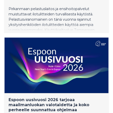
Pirkanmaan pelastuslaitos ja ensihoitopalvelut
muistuttavat ilotulitteiden turvallisesta käytöstä.
Pelastusviranomainen on tänä vuonna rajannut
yksityishenkilöiden ilotulitteiden käyttöä aiempia
vuosia laajemmaksi. Käyttökieltoalue Tampereen
keskustan osalta laajenee ja kieltoalueeksi on
määritelty myös kaksi uutta aluetta.
Espoon uusivuosi 2026 tarjoaa
maailmanluokan valotaidetta ja koko
perheelle suunnattua ohjelmaa