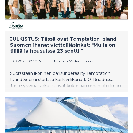
JULKISTUS: Tässä ovat Temptation Island
Suomen ihanat viettelijäsinkut: "Mulla on
tilillä ja housuissa 23 senttii"
10.9.2025 08:58:17 EEST
|
Nelonen Media
|
Tiedote
Suorastaan ikoninen parisuhdereality Temptation
Island Suomi starttaa keskiviikkona 1.10. Ruudussa.
Tänä syksynä sinkut saavat kokonaan oman ohjelman!