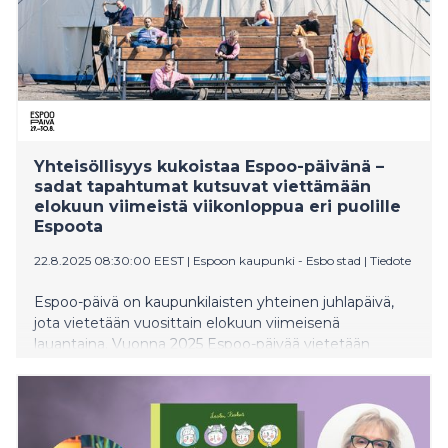
Yhteisöllisyys kukoistaa Espoo-päivänä –
sadat tapahtumat kutsuvat viettämään
elokuun viimeistä viikonloppua eri puolille
Espoota
22.8.2025 08:30:00 EEST
|
Espoon kaupunki - Esbo stad
|
Tiedote
Espoo-päivä on kaupunkilaisten yhteinen juhlapäivä,
jota vietetään vuosittain elokuun viimeisenä
lauantaina. Vuonna 2025 Espoo-päivää vietetään
kaksipäiväisenä, juhlat alkavat jo perjantaina 29.8. ja
huipentuvat lauantaina 30.8.2025.