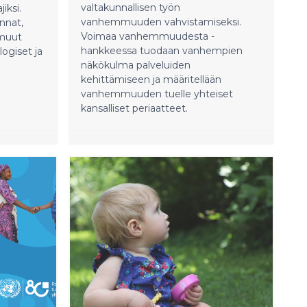
valtakunnallisen työn
iksi.
vanhemmuuden vahvistamiseksi.
nnat,
Voimaa vanhemmuudesta -
 muut
hankkeessa tuodaan vanhempien
logiset ja
näkökulma palveluiden
kehittämiseen ja määritellään
vanhemmuuden tuelle yhteiset
kansalliset periaatteet.