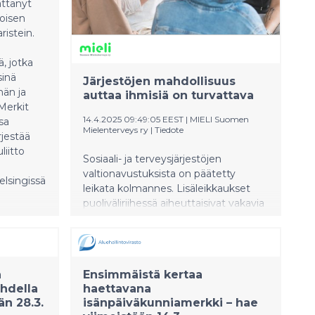
ättänyt
budjettiriihessä. Lapsi- ja
koisen
perhejärjestöt odottavat, että hallitus
ristein.
lunastaa hallitusohjelmaan kirjatun
lupauksensa edistää lasten oikeuksien
, jotka
toteutumista yhteiskunnan kaikilla
sinä
Järjestöjen mahdollisuus
sektoreilla.
män ja
auttaa ihmisiä on turvattava
Merkit
14.4.2025 09:49:05 EEST
|
MIELI Suomen
sa
Mielenterveys ry
|
Tiedote
rjestää
iitto
Sosiaali- ja terveysjärjestöjen
valtionavustuksista on päätetty
elsingissä
leikata kolmannes. Lisäleikkaukset
puoliväliriihessä aiheuttaisivat vakavia
heikennyksiä hyvinvointiin ja
murentaisivat kansalaisyhteiskuntaa.
n
Ensimmäistä kertaa
hdella
haettavana
än 28.3.
isänpäiväkunniamerkki – hae