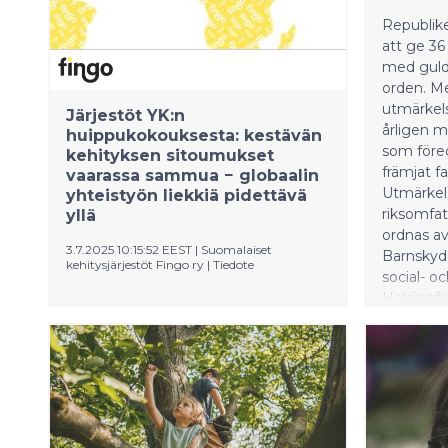
Republike
att ge 3
med guldk
orden. Me
utmärke
Järjestöt YK:n
årligen 
huippukokouksesta: kestävän
som före
kehityksen sitoumukset
främjat fa
vaarassa sammua − globaalin
Utmärkel
yhteistyön liekkiä pidettävä
riksomfa
yllä
ordnas a
3.7.2025 10:15:52 EEST
|
Suomalaiset
Barnskyd
kehitysjärjestöt Fingo ry
|
Tiedote
social- o
Helsingf
Sitoumukset kestävän kehityksen
2025.
tavoitteisiin uhkaavat sammua: sodat,
pandemiat, ilmastokriisi sekä
eriarvoistava talouskehitys ovat
tehneet maailmasta turvattoman yhä
useammille ihmisille.
Kansalaisjärjestöt peräänkuuluttavat