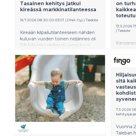
Tasainen kehitys jatkui
on turh
kireässä markkinatilanteessa
kaikkea
toteutu
16.7.2026 08:30:00 EEST
|
DNA Oyj
|
Tiedote
13.5.2026 1
|
Tiedote
Kireään kilpailutilanteeseen nähden
kuluvan vuoden toinen neljännes oli
Kansanedu
DNA:lle taloudellisesti varsin hyvä.
eduskunt
Huhti–kesäkuussa liikevaihto pysyi liki
Saara Hyr
samalla tasolla vuodentakaiseen
toteutum
ajanjaksoon verrattuna. Käyttökate
tukemise
kasvoi, erityisesti kun vertailussa
Hiljais
Väestölii
huomioidaan DNA:n IoT-
sitä k
vauvaraha
liiketoiminnan siirto toiseen Telenorin
vastaus
konserniyhtiöön kuluvan vuoden
kohdist
alussa. Kiinteiden laajakaistaliittymien
syvene
ja matkaviestinverkon liittymien
määrät kasvoivat, mutta niiden
7.3.2026 0
kehitysjärj
keskilaskutus hieman laski.
Vuonna 2
Taleban ha