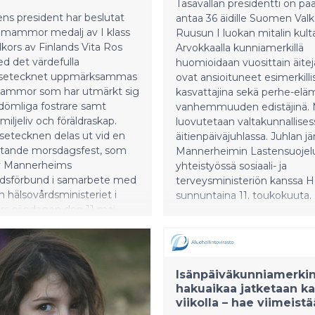
Tasavallan presidentti on pä
ns president har beslutat
antaa 36 äidille Suomen Val
6 mammor medalj av I klass
Ruusun I luokan mitalin kulta
ors av Finlands Vita Ros
Arvokkaalla kunniamerkillä
d det värdefulla
huomioidaan vuosittain äitejä
lsetecknet uppmärksammas
ovat ansioituneet esimerkilli
mammor som har utmärkt sig
kasvattajina sekä perhe-elä
dömliga fostrare samt
vanhemmuuden edistäjinä. 
miljeliv och föräldraskap.
luovutetaan valtakunnallises
setecknen delas ut vid en
äitienpäiväjuhlassa. Juhlan jä
ttande morsdagsfest, som
Mannerheimin Lastensuojelul
v Mannerheims
yhteistyössä sosiaali- ja
dsförbund i samarbete med
terveysministeriön kanssa H
ch hälsovårdsministeriet i
sunnuntaina 11. toukokuuta.
ors söndagen den 11 maj
Isänpäiväkunniamerki
hakuaikaa jatketaan ka
viikolla – hae viimeistä