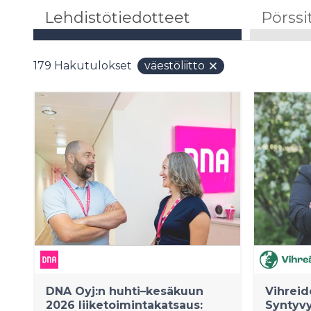
Lehdistötiedotteet
Pörssi
179
Hakutulokset
väestöliitto
DNA Oyj:n huhti–kesäkuun
Vihreid
2026 liiketoimintakatsaus:
Syntyvy