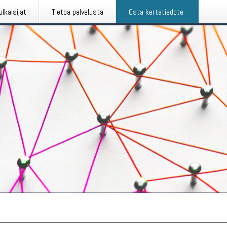
ulkaisijat
Tietoa palvelusta
Osta kertatiedote