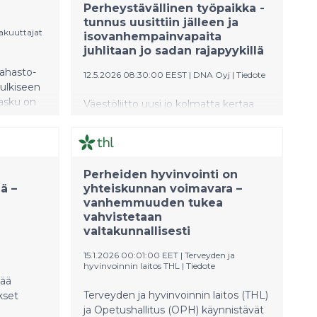
Perheystävällinen työpaikka -
tunnus uusittiin jälleen ja
akuuttajat
isovanhempainvapaita
juhlitaan jo sadan rajapyykillä
rahasto-
12.5.2026 08:30:00 EEST
|
DNA Oyj
|
Tiedote
julkiseen
asku on
Väestöliitto uusi jo kolmatta kertaa
kysymys,
DNA:lle Perheystävällinen työpaikka -
tunnuksen. Tunnus vahvistaa DNA:n
aikavälin
asemaa perheystävällisen työelämän
edelläkävijänä: DNA on edelleen ainoa
Perheiden hyvinvointi on
suuryritys Suomessa, jolle tunnus on
ä –
yhteiskunnan voimavara –
lkonen
myönnetty. Uusinnan taustalla on
vanhemmuuden tukea
pitkäjänteinen työn ja muun elämän
vahvistetaan
tumista
yhteensovittamisen kehittämiseksi –
valtakunnallisesti
taan
arjen joustoista aina uudenlaisiin
pohjalta,
perhevapaisiin ja yhteiskunnallisiin
15.1.2026 00:01:00 EET
|
Terveyden ja
 on tehty.
hyvinvoinnin laitos THL
|
Tiedote
hankkeisiin asti.
tää
Terveyden ja hyvinvoinnin laitos (THL)
kset
ja Opetushallitus (OPH) käynnistävät