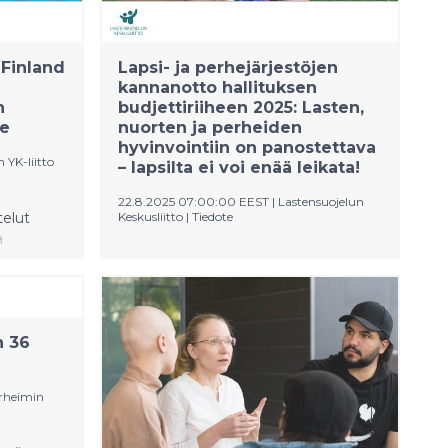
 Finland
Lapsi- ja perhejärjestöjen
kannanotto hallituksen
n
budjettiriiheen 2025: Lasten,
le
nuorten ja perheiden
hyvinvointiin on panostettava
YK-liitto
– lapsilta ei voi enää leikata!
22.8.2025 07:00:00 EEST
|
Lastensuojelun
elut
Keskusliitto
|
Tiedote
a
Hallitus on tehnyt julkisen talouden
ja YK:n
tasapainottamiseksi lukuisia
päätöksiä, jotka ovat osuneet myös
lapsiin ja perheisiin.
n 36
Lapsiperheköyhyys on lisääntynyt
lähes 20 000 lapsella. Yhä useampi
lapsi näkee oman tulevaisuutensa
rheimin
aiempaa epävarmempana. Tämä
suunta voidaan kuitenkin syksyn
talouspäätöksillä muuttaa