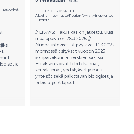
viimeistään 14.3.
ningsverket
6.2.2025 09:20:34 EET
|
Aluehallintovirasto/Regionförvaltningsverket
|
Tiedote
// LISÄYS: Hakuaikaa on jatkettu. Uusi
et
määräpäivä on 28.3.2025. //
Aluehallintovirastot pyytävät 14.3.2025
iksi.
mennessä esitykset vuoden 2025
at,
isänpäiväkunniamerkkien saajiksi.
 muut
Esityksen voivat tehdä kunnat,
logiset ja
seurakunnat, yhdistykset ja muut
yhteisöt sekä palkittavan biologiset ja
ei-biologiset lapset.