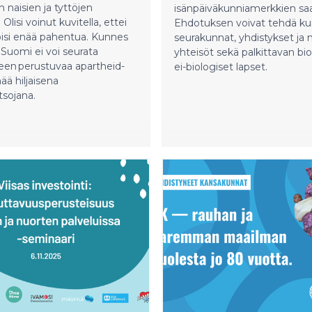
naisien ja tyttöjen
isänpäiväkunniamerkkien saaj
 Olisi voinut kuvitella, ettei
Ehdotuksen voivat tehdä ku
oisi enää pahentua. Kunnes
seurakunnat, yhdistykset ja
. Suomi ei voi seurata
yhteisöt sekä palkittavan bio
een perustuvaa apartheid-
ei-biologiset lapset.
ää hiljaisena
tsojana.