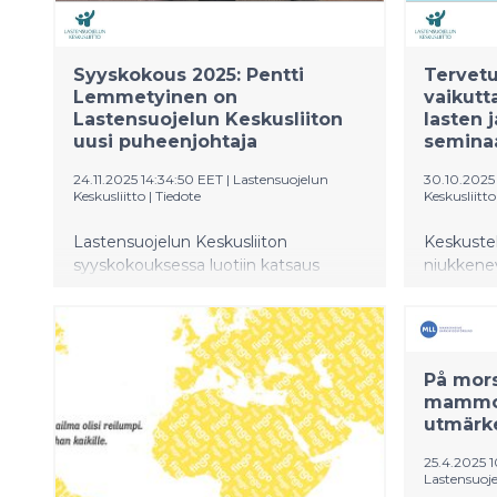
Syyskokous 2025: Pentti
Tervetu
Lemmetyinen on
vaikutt
Lastensuojelun Keskusliiton
lasten 
uusi puheenjohtaja
seminaa
24.11.2025 14:34:50 EET
|
Lastensuojelun
30.10.2025 
Keskusliitto
|
Tiedote
Keskusliitto
Lastensuojelun Keskusliiton
Keskuste
syyskokouksessa luotiin katsaus
niukkenev
kuluvaan vuoteen sekä liiton tuleviin
kuumana.
haasteisiin sekä valittiin yhdistykselle
kohdentun
uusi puheenjohtaja. Pentti
perheisiin
Lemmetyinen aloittaa tehtävässään
tehokkuud
På mor
vuoden 2026 alusta lukien.
vaikutta
mammo
utmärk
25.4.2025 
Lastensuojel