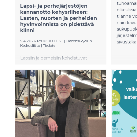
tuhoaman 
Lapsi- ja perhejärjestöjen
oikeuksia.
kannanotto kehysriiheen:
tilanne v
Lasten, nuorten ja perheiden
näin kävi
hyvinvoinnista on pidettävä
sukupuol
kiinni
järjestelm
9.4.2026 12:00:00 EEST
|
Lastensuojelun
sivustaka
Keskusliitto
|
Tiedote
Lapsiin ja perheisiin kohdistuvat
säästöt eivät vahvista julkista taloutta,
vaan luovat pitkällä tähtäimellä uusia
kustannuksia ja heikentävät samalla
merkittävästi lasten hyvinvointia.
Lapsi- ja perhejärjestöt muistuttavat,
että kevään kehysriihessä hallituksella
on mahdollisuus kääntää suunta ja
asettaa lapset etusijalle.