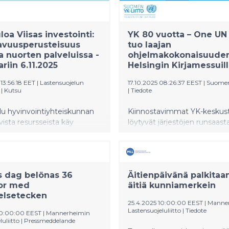
loa Viisas investointi:
YK 80 vuotta – One UN
avuusperusteisuus
tuo laajan
ja nuorten palveluissa -
ohjelmakokonaisuude
riin 6.11.2025
Helsingin Kirjamessuil
13:56:18 EET
|
Lastensuojelun
17.10.2025 08:26:37 EEST
|
Suomen 
|
Kutsu
|
Tiedote
lu hyvinvointiyhteiskunnan
Kiinnostavimmat YK-keskust
ista resursseista käy
löytyvät järjestöjen runsaast
 Säästötoimet ovat
lavaohjelmasta, näyttelystä 
eet myös lapsiin, nuoriin ja
päivän seminaarista!
. Olisiko aika puhua
en ja säästöjen sijaan
s dag belönas 36
Äitienpäivänä palkitaa
vuudesta?
r med
äitiä kunniamerkein
elsetecken
25.4.2025 10:00:00 EEST
|
Manne
Lastensuojeluliitto
|
Tiedote
10:00:00 EEST
|
Mannerheimin
uliitto
|
Pressmeddelande