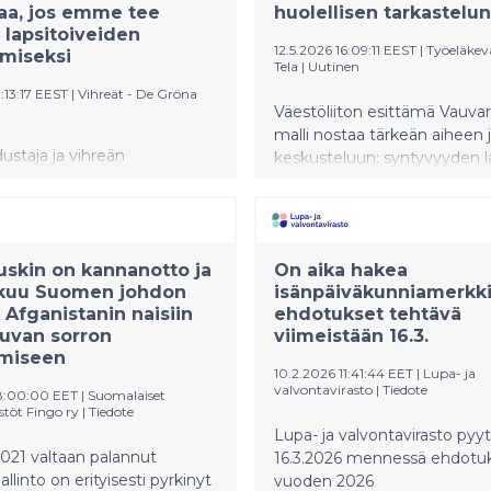
aa, jos emme tee
huolellisen tarkastelun
 lapsitoiveiden
12.5.2026 16:09:11 EEST
|
Työeläkev
miseksi
Tela
|
Uutinen
7:13:17 EEST
|
Vihreät - De Gröna
Väestöliiton esittämä Vauva
malli nostaa tärkeän aiheen 
staja ja vihreän
keskusteluun: syntyvyyden l
aryhmän varapuheenjohtaja
koko yhteiskuntaa koskeva 
kkö ehdottaa neljää keinoa
jolla on merkitystä myös
attomien lapsitoiveiden
työeläkejärjestelmän pitkän 
ksi. Hän kommentoi lisäksi
kestävyyden kannalta.
uuskin on kannanotto ja
On aika hakea
ton ehdotusta
Työeläkevakuuttajat Telan
aikuu Suomen johdon
isänpäiväkunniamerkki
stosta.
erityisasiantuntija Janne Pe
 Afganistanin naisiin
ehdotukset tehtävä
pitää tärkeänä, että
uvan sorron
viimeistään 16.3.
lastensaantitoiveiden toteu
miseen
tukevia toimenpiteitä pohdi
10.2.2026 11:41:44 EET
|
Lupa- ja
vakavasti ja tutkimustiedon 
valvontavirasto
|
Tiedote
8:00:00 EET
|
Suomalaiset
kuten Vauvarahasto-mallissa
estöt Fingo ry
|
Tiedote
Lupa- ja valvontavirasto pyy
021 valtaan palannut
16.3.2026 mennessä ehdotu
llinto on erityisesti pyrkinyt
vuoden 2026