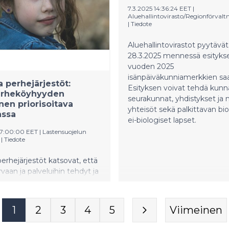
7.3.2025 14:36:24 EET
|
Aluehallintovirasto/Regionförvalt
|
Tiedote
Aluehallintovirastot pyytävät
28.3.2025 mennessä esityks
vuoden 2025
isänpäiväkunniamerkkien saaj
a perhejärjestöt:
Esityksen voivat tehdä kunn
erheköyhyyden
seurakunnat, yhdistykset ja
nen priorisoitava
yhteisöt sekä palkittavan bio
assa
ei-biologiset lapset.
07:00:00 EET
|
Lastensuojelun
|
Tiedote
perhejärjestöt katsovat, että
rvaan ja palveluihin tehdyt ja
illa olevat leikkaukset
at Eurooppalaista
uta koskevien tavoitteiden
1
2
3
4
5
Viimeinen
misen Suomessa. Järjestöt
t aiheesta lisätietoa EU:lle.