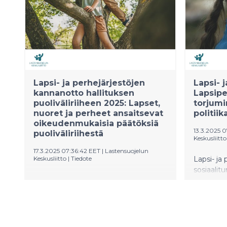
Suomelta vahvempia toimia
oikeudenmukaisen ja vakaan
globaalin järjestelmän edistämiseksi.
Lapsi- ja perhejärjestöjen
Lapsi- j
kannanotto hallituksen
Lapsip
puoliväliriiheen 2025: Lapset,
torjumi
nuoret ja perheet ansaitsevat
politiik
oikeudenmukaisia päätöksiä
13.3.2025 
puoliväliriihestä
Keskusliitto
17.3.2025 07:36:42 EET
|
Lastensuojelun
Keskusliitto
|
Tiedote
Lapsi- ja 
sosiaalitu
Lapsi- ja perhejärjestöt odottavat
suunnitte
hallitukselta toimia, joilla turvataan
vaarantav
lasten ja nuorten hyvinvointia sekä
lapsitaku
lapsiperheiden toimeentuloa. Lasten
saavutta
ja nuorten usko tulevaisuuteen on
toimittiva