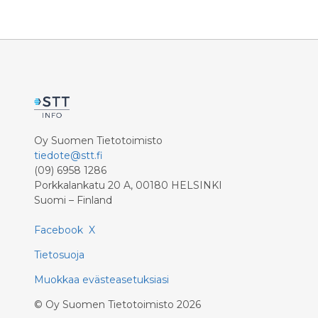
koetuksella – hallituksen on
päätöksillään vahvistettava sitä. Tämä
onnistuu vaalimalla hyvinvointivaltion
perustaa ja universaalisuusperiaatetta.
Oy Suomen Tietotoimisto
tiedote@stt.fi
(09) 6958 1286
Porkkalankatu 20 A, 00180 HELSINKI
Suomi – Finland
Facebook
X
Tietosuoja
Muokkaa evästeasetuksiasi
©
Oy Suomen Tietotoimisto
2026