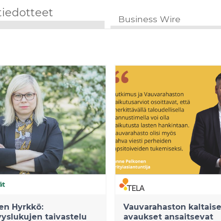
tiedotteet
Business Wire
en Hyrkkö:
Vauvarahaston kaltaise
yslukujen taivastelu
avaukset ansaitsevat