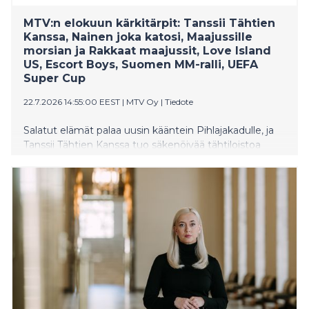
MTV:n elokuun kärkitärpit: Tanssii Tähtien
Kanssa, Nainen joka katosi, Maajussille
morsian ja Rakkaat maajussit, Love Island
US, Escort Boys, Suomen MM-ralli, UEFA
Super Cup
22.7.2026 14:55:00 EEST
|
MTV Oy
|
Tiedote
Salatut elämät palaa uusin kääntein Pihlajakadulle, ja
Tanssii Tähtien Kanssa tuo säkenöivää tähtiloistoa
sunnuntai-iltoihin. Maajussi-maanantai johdattaa
rakkauden äärelle Maajussille morsian- ja Rakkaat
maajussit -ohjelmien parissa. Uusi kotimainen
psykologinen trilleri Nainen joka katosi saa ensi-iltansa.
MTV Katsomoon saapuvat myös ranskalainen
komediasarja Escort Boys sekä ikonisen Siskoni on
noita -sarjan kaikki kaudet. Heinä–elokuun taitteessa
katseet kääntyvät Keski-Suomen sorateille ja Suomen
MM-ralliin. Kesän jalkapallohuumaa jatkavat Super Cup,
Mestarien liigan karsintaottelut, Serie A sekä Ruotsin
Allsvenskan. MTV:n kärkitärpit kokoaa yhteen pakettiin