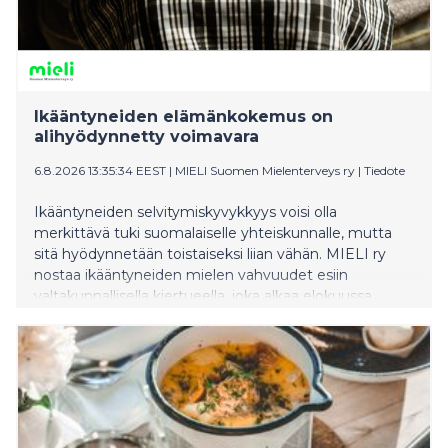
Ikääntyneiden elämänkokemus on
alihyödynnetty voimavara
6.8.2026 13:35:34 EEST
|
MIELI Suomen Mielenterveys ry
|
Tiedote
Ikääntyneiden selvitymiskyvykkyys voisi olla
merkittävä tuki suomalaiselle yhteiskunnalle, mutta
sitä hyödynnetään toistaiseksi liian vähän. MIELI ry
nostaa ikääntyneiden mielen vahvuudet esiin
valtakunnallisella kiertueella, joka alkaa elokuussa
Rovaniemeltä.