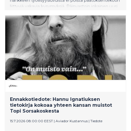
hankkeen työllisyysluvuista ei poista päätöksentekoon
liittyviä vakavia kysymyksiä. Päinvastoin jokainen uusi
julkisuuteen tullut tieto näyttää herättävän enemmän
kysymyksiä kuin antavan vastauksia.
Ennakkotiedote: Hannu Ignatiuksen
tietokirja kokoaa yhteen kansan muistot
Topi Sorsakoskesta
15.7.2026 08:00:00 EEST
|
Aviador Kustannus
|
Tiedote