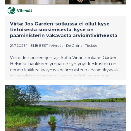
kuukauden kiinnostavimmat julkaisut sekä MTV
Katsomosta että MTV:n kanavilta. Heinäkuun
tärppeihin pääset vielä tästä.
Virta: Jos Garden-sotkussa ei ollut kyse
tietoisesta suosimisesta, kyse on
pääministerin vakavasta arviointivirheestä
21.7.2026 14:31:18 EEST
|
Vihreät - De Gröna
|
Tiedote
Vihreiden puheenjohtaja Sofia Virran mukaan Garden
Helsinki -hankkeen ympärille syntynyt keskustelu on
ennen kaikkea kysymys pääministerin arviointikyvystä
ja kansalaisten luottamuksesta päätöksentekoon.