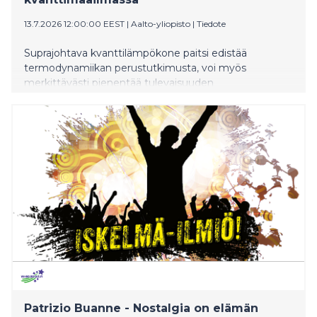
13.7.2026 12:00:00 EEST
|
Aalto-yliopisto
|
Tiedote
Suprajohtava kvanttilämpökone paitsi edistää
termodynamiikan perustutkimusta, voi myös
merkittävästi pienentää tulevaisuuden
kvanttitietokoneiden hintalappua.
Patrizio Buanne - Nostalgia on elämän