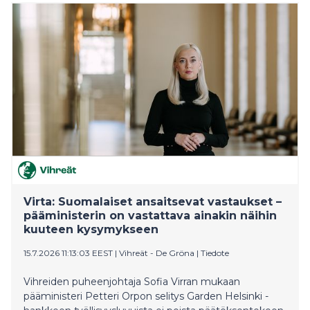
se vahvisti huolen siitä, että 35 miljoonan euron
tukilinjaus tehtiin ennen asianmukaista valmistelua,
laskelmia ja riippumattomia vaikutusarvioita.
Virta: Suomalaiset ansaitsevat vastaukset –
pääministerin on vastattava ainakin näihin
kuuteen kysymykseen
15.7.2026 11:13:03 EEST
|
Vihreät - De Gröna
|
Tiedote
Vihreiden puheenjohtaja Sofia Virran mukaan
pääministeri Petteri Orpon selitys Garden Helsinki -