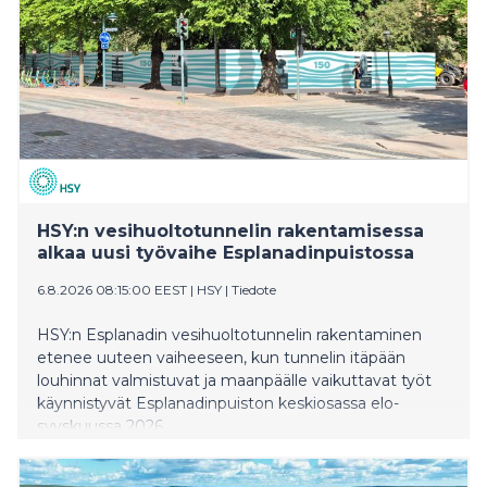
HSY:n vesihuoltotunnelin rakentamisessa
alkaa uusi työvaihe Esplanadinpuistossa
6.8.2026 08:15:00 EEST
|
HSY
|
Tiedote
HSY:n Esplanadin vesihuoltotunnelin rakentaminen
etenee uuteen vaiheeseen, kun tunnelin itäpään
louhinnat valmistuvat ja maanpäälle vaikuttavat työt
käynnistyvät Esplanadinpuiston keskiosassa elo-
syyskuussa 2026.