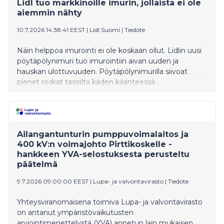
Lidl tuo markkinoille imurin, jollaista ei ole
aiemmin nähty
10.7.2026 14:38:41 EEST
|
Lidl Suomi
|
Tiedote
Näin helppoa imurointi ei ole koskaan ollut. Lidlin uusi
pöytäpölynimuri tuo imurointiin aivan uuden ja
hauskan ulottuvuuden. Pöytäpölynimurilla siivoat
pienet roskat tasoilta käden käänteessä.
Ailangantunturin pumppuvoimalaitos ja
400 kV:n voimajohto Pirttikoskelle -
hankkeen YVA-selostuksesta perusteltu
päätelmä
9.7.2026 09:00:00 EEST
|
Lupa- ja valvontavirasto
|
Tiedote
Yhteysviranomaisena toimiva Lupa- ja valvontavirasto
on antanut ympäristövaikutusten
arviointimenettelystä (YVA) annetun lain mukaisen