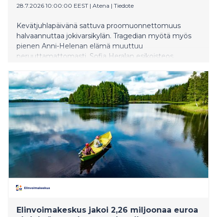
28.7.2026 10:00:00 EEST
|
Atena
|
Tiedote
Kevätjuhlapäivänä sattuva proomuonnettomuus
halvaannuttaa jokivarsikylän. Tragedian myötä myös
pienen Anni-Helenan elämä muuttuu
peruuttamattomasti. Sofia Heralan esikoisteos
Nukkuvien kukkien joki on taiturimainen kertomus
pohjoisen luonnosta, elämän arvaamattomuudesta ja
sodanjälkeisen ajan kipeistä ihmissuhteista.
Elinvoimakeskus jakoi 2,26 miljoonaa euroa