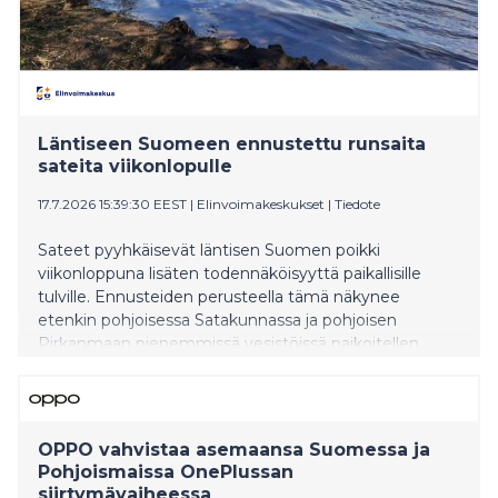
Läntiseen Suomeen ennustettu runsaita
sateita viikonlopulle
17.7.2026 15:39:30 EEST
|
Elinvoimakeskukset
|
Tiedote
Sateet pyyhkäisevät läntisen Suomen poikki
viikonloppuna lisäten todennäköisyyttä paikallisille
tulville. Ennusteiden perusteella tämä näkynee
etenkin pohjoisessa Satakunnassa ja pohjoisen
Pirkanmaan pienemmissä vesistöissä paikoitellen
nousevina vedenpintoina ja jokien voimakkaina
virtauksina. Esimerkiksi Kankaanpään ja Parkanon
seuduille ennustetaan jopa yli 50 mm sadekertymiä
viikonlopun aikana.
OPPO vahvistaa asemaansa Suomessa ja
Pohjoismaissa OnePlussan
siirtymävaiheessa