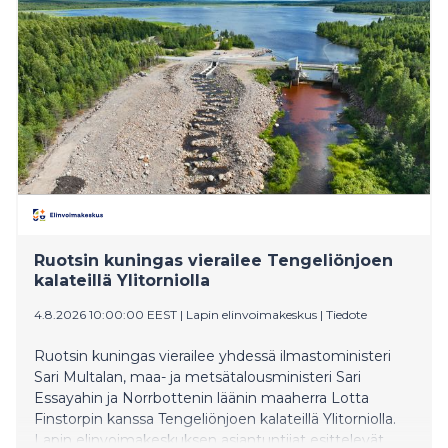
Ruotsin kuningas vierailee Tengeliönjoen
kalateillä Ylitorniolla
4.8.2026 10:00:00 EEST
|
Lapin elinvoimakeskus
|
Tiedote
Ruotsin kuningas vierailee yhdessä ilmastoministeri
Sari Multalan, maa- ja metsätalousministeri Sari
Essayahin ja Norrbottenin läänin maaherra Lotta
Finstorpin kanssa Tengeliönjoen kalateillä Ylitorniolla.
Lapin elinvoimakeskuksen asiantuntijat esittelevät