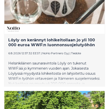
Löyly on kerännyt lohikeitollaan jo yli 100
000 euroa WWF:n luonnonsuojelutyöhön
6.8.2026 12:57:32 EEST
|
NoHo Partners Oyj
|
Tiedote
Helsinkiläinen saunaravintola Löyly on tukenut
WWF:ää jo kymmenen vuoden ajan. Jokaisesta
Löylyssä myydystä lohikeitosta on lahjoitettu osuus
WWF:n työhön virtavesien ja Itämeren suojelemiseksi.
Nyt keittoja on myyty yli 200 000 annosta, ja
lahjoituksia tärkeään suojelutyöhön on kertynyt yli 100
000 euroa.