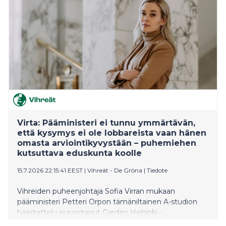
Virta: Pääministeri ei tunnu ymmärtävän,
että kysymys ei ole lobbareista vaan hänen
omasta arviointikyvystään – puhemiehen
kutsuttava eduskunta koolle
15.7.2026 22:15:41 EEST
|
Vihreät - De Gröna
|
Tiedote
Vihreiden puheenjohtaja Sofia Virran mukaan
pääministeri Petteri Orpon tämäniltainen A-studion
haastattelu ei poistanut Garden Helsinki -
hankkeeseen liittyviä vakavia kysymyksiä. Päinvastoin