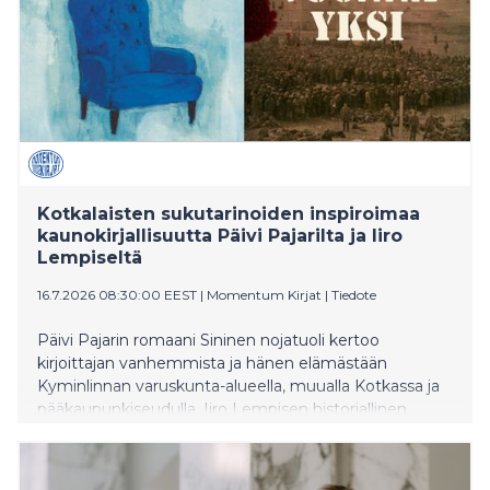
Kotkalaisten sukutarinoiden inspiroimaa
kaunokirjallisuutta Päivi Pajarilta ja Iiro
Lempiseltä
16.7.2026 08:30:00 EEST
|
Momentum Kirjat
|
Tiedote
Päivi Pajarin romaani Sininen nojatuoli kertoo
kirjoittajan vanhemmista ja hänen elämästään
Kyminlinnan varuskunta-alueella, muualla Kotkassa ja
pääkaupunkiseudulla. Iiro Lempisen historiallinen
esikoisromaani Suomi vuonna yksi sai inspiraationsa
kirjoittajan sukulaisen kuulustelupöytäkirjoista vuodelta
1918.