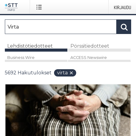
KIRJAUDU
Lehdistötiedotteet
Pörssitiedotteet
Business Wire
ACCESS Newswire
5692
Hakutulokset
virta