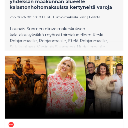
yhdeksän maakunnan alueelle
kalastonhoitomaksuista kertyneitä varoja
23.7.2026 08:15:00 EEST
|
Elinvoimakeskukset
|
Tiedote
Lounais-Suomen elinvoimakeskuksen
kalatalousyksikkö myönsi toimialueelleen Keski-
Pohjanmaalle, Pohjanmaalle, Etelä-Pohjanmaalle,
Satakuntaan, Varsinais-Suomeen, Uudellemaalle,
Päijät-Hämeeseen, Kymenlaaksoon ja Etelä-Karjalaan
yhteensä noin 2,26 miljoonaa euroa kalatalouden
edistämisvaroja. Varat ovat kertyneet kalastajien
maksamista valtion kalastonhoitomaksuista.