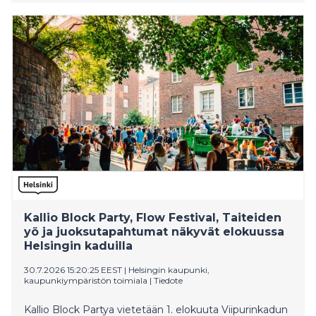
Lapin elinvoimakeskuksen rakennuttamia kalateitä ja
virtavesikunnostuskohteita arvovieraille.
Kallio Block Party, Flow Festival, Taiteiden
yö ja juoksutapahtumat näkyvät elokuussa
Helsingin kaduilla
30.7.2026 15:20:25 EEST
|
Helsingin kaupunki,
kaupunkiympäristön toimiala
|
Tiedote
Kallio Block Partya vietetään 1. elokuuta Viipurinkadun