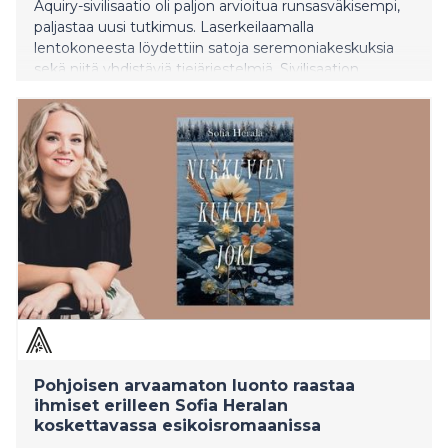
Aquiry-sivilisaatio oli paljon arvioitua runsasväkisempi,
paljastaa uusi tutkimus. Laserkeilaamalla
lentokoneesta löydettiin satoja seremoniakeskuksia
sekä niitä yhdistäviä tiejärjestelmiä. Sivilisaation
vaikutus näkyy Amazonin kasvistossa tänäkin päivänä.
Pohjoisen arvaamaton luonto raastaa
ihmiset erilleen Sofia Heralan
koskettavassa esikoisromaanissa