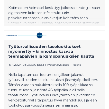
Kotimainen Voimatel keskittyy jatkossa strategiassaan
digitaalisen kriittisen infrastruktuurin
palvelutuotantoon ja arvoketjun kehittämiseen.
Samalla Voimatel uudistaa johtoryhmäänsä strategian
toimeenpanon vahvistamiseksi. Uutena jäsenenä
johtoryhmään liittyy kaupallinen johtaja. Tehtävään on
valittu pörssiyhtiö Bittium Oyj:sta siirtyvä Antti Näykki.
Uusi strategia tuli ajankohtaiseksi Voimatelin myytyä
Työturvallisuuden tasoluokitukset
sähköliiketoimintansa vuoden 2023 loppupuolella
myönnetty – kiinnostus kasvaa
verkonrakennus- ja infrapalveluyritys Elvera Oy:lle.
teemapäivien ja kumppanuuksien kautta
15.4.2024 08:30:00 EEST
|
Työterveyslaitos
|
Tiedote
Nolla tapaturmaa -foorumi on jälleen jakanut
työturvallisuuden tasoluokitukset jäsentyöpaikoilleen.
Tämän vuoden hakukierroksella 108 työpaikkaa sai
tunnustuksen, ja näistä 48 työpaikalla oli nolla
tapaturmaa. Työturvallisuuskäytäntöjen jakamiseen
verkostoitumalla tarjoutuu hyvä mahdollisuus jälleen
toukokuussa vuosittaisessa seminaarissa.