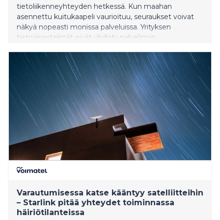
tietoliikenneyhteyden hetkessä. Kun maahan
asennettu kuitukaapeli vaurioituu, seuraukset voivat
näkyä nopeasti monissa palveluissa. Yrityksen
tietojärjestelmät eivät yhdisty palvelimiin,
maksupäätteet lakkaavat toimimasta ja kotitalouksien
internet-yhteydet katkeavat. Etätyö keskeytyy ja
suoratoistopalvelut eivät pyöri.
Varautumisessa katse kääntyy satelliitteihin
– Starlink pitää yhteydet toiminnassa
häiriötilanteissa