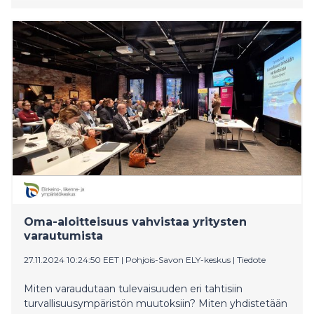
Oma-aloitteisuus vahvistaa yritysten
varautumista
27.11.2024 10:24:50 EET
|
Pohjois-Savon ELY-keskus
|
Tiedote
Miten varaudutaan tulevaisuuden eri tahtisiin
turvallisuusympäristön muutoksiin? Miten yhdistetään