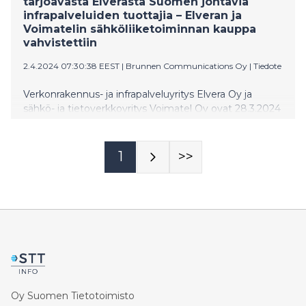
tarjoavasta Elverasta Suomen johtavia
infrapalveluiden tuottajia – Elveran ja
Voimatelin sähköliiketoiminnan kauppa
vahvistettiin
2.4.2024 07:30:38 EEST
|
Brunnen Communications Oy
|
Tiedote
Verkonrakennus- ja infrapalveluyritys Elvera Oy ja
sähkö- ja tietoverkkoyritys Voimatel Oy ovat 28.3.2024
vahvistaneet liiketoimintakaupan Voimatelin
sähköliiketoiminnasta. Voimatelin sähköliiketoiminta
on siirtynyt Elveralle 1.4.2024. Yhtiöt allekirjoittivat
1
>>
kauppaa koskevan sopimuksen 22.11.2023, ja Kilpailu- ja
kuluttajavirasto hyväksyi kaupan 23.2.2024.
Oy Suomen Tietotoimisto