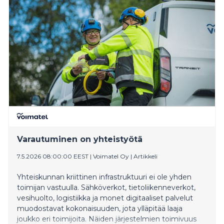
ratkaisevaa ei ole vain se, katkeaako yhteys, vaan se,
mitä jää käyttöön sen jälkeen. Starlink vastaa tähän
tarpeeseen.
Varautuminen on yhteistyötä
7.5.2026 08:00:00 EEST
|
Voimatel Oy
|
Artikkeli
Yhteiskunnan kriittinen infrastruktuuri ei ole yhden
toimijan vastuulla. Sähköverkot, tietoliikenneverkot,
vesihuolto, logistiikka ja monet digitaaliset palvelut
muodostavat kokonaisuuden, jota ylläpitää laaja
joukko eri toimijoita. Näiden järjestelmien toimivuus