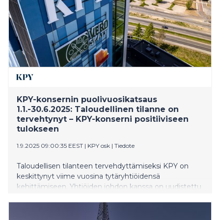
KPY-konsernin puolivuosikatsaus
1.1.-30.6.2025: Taloudellinen tilanne on
tervehtynyt – KPY-konserni positiiviseen
tulokseen
1.9.2025 09:00:35 EEST
|
KPY osk
|
Tiedote
Taloudellisen tilanteen tervehdyttämiseksi KPY on
keskittynyt viime vuosina tytäryhtiöidensä
kehittämiseen. Yhtiöiden johdon kanssa on uudistettu
johtamista ja liiketoimintaa sekä panostettu myynnin
kehittämiseen. Lisäksi yhtiöissä on toteutettu
kustannussäästöjä sekä merkittäviä järjestelyitä.