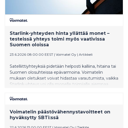
Starlink-yhteyden hinta yllättää monet –
testeissä yhteys toimi myös vaativissa
Suomen oloissa
23.6.2026 08:00:00 EEST
|
Voimatel Oy
|
Artikkeli
Satelliittiyhteyksiä pidetään helposti kalliina, hitaina tai
Suomen olosuhteissa epävarmoina. Voimatelin
mukaan oletukset voivat hidastaa varautumista, vaikka
Starlink-yhteys voi olla monelle toimijalle aiempaa
helpommin saavutettava vaihtoehto.
Voimatelin päästövähennystavoitteet on
hyväksytty SBTi:ssä
22.6.2026 13:00:00 EEST
|
Voimatel Oy
|
Tiedote