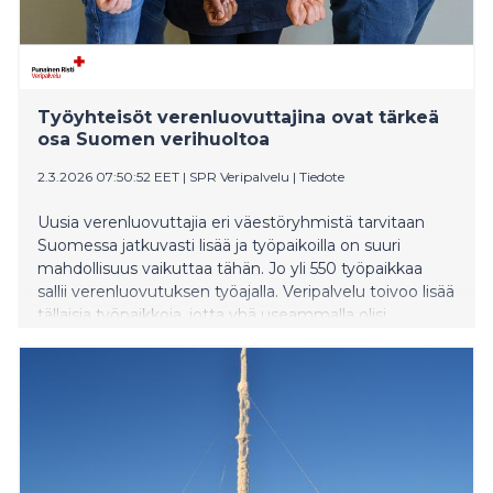
Työyhteisöt verenluovuttajina ovat tärkeä
osa Suomen verihuoltoa
2.3.2026 07:50:52 EET
|
SPR Veripalvelu
|
Tiedote
Uusia verenluovuttajia eri väestöryhmistä tarvitaan
Suomessa jatkuvasti lisää ja työpaikoilla on suuri
mahdollisuus vaikuttaa tähän. Jo yli 550 työpaikkaa
sallii verenluovutuksen työajalla. Veripalvelu toivoo lisää
tällaisia työpaikkoja, jotta yhä useammalla olisi
mahdollisuus luovuttaa verta.