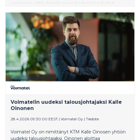
varmistaa, että yhteiskunnan keskeiset palvelut
pysyvät käytössä. Siksi varautuminen on yhteinen
tehtävä. Yksittäinen yritys tai viranomainen voi
varmistaa omat toimintonsa, mutta yhteiskunnan
toimintavarmuus syntyy vasta eri toimijoiden
yhteistyöstä.
Voimatelin uudeksi talousjohtajaksi Kalle
Oinonen
28.4.2026 09:30:00 EEST
|
Voimatel Oy
|
Tiedote
Voimatel Oy on nimittänyt KTM Kalle Oinosen yhtiön
uudeksi talousjohtajaksi. Oinonen aloittaa