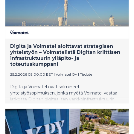
Digita ja Voimatel aloittavat strategisen
yhteistyön – Voimatelistä Digitan kriittisen
infrastruktuurin ylläpito- ja
toteutuskumppani
25.2.2026 09:00:00 EET
|
Voimatel Oy
|
Tiedote
Digita ja Voimatel ovat solmineet
yhteistyösopimuksen, jonka myötä Voimatel vastaa
jatkossa Digitan digitaalisen verkkoinfrastruktuurin
ylläpidosta ja toteutuksesta. Digitan ylläpito-
organisaatio on jatkossa osa Voimateliä.