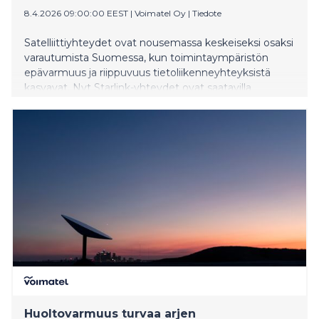
8.4.2026 09:00:00 EEST
|
Voimatel Oy
|
Tiedote
Satelliittiyhteydet ovat nousemassa keskeiseksi osaksi
varautumista Suomessa, kun toimintaympäristön
epävarmuus ja riippuvuus tietoliikenneyhteyksistä
kasvavat. Nyt Starlink-yhteydet ovat saatavilla
Suomessa Voimatelin kautta osana varautumisen
palvelukokonaisuutta.
Huoltovarmuus turvaa arjen