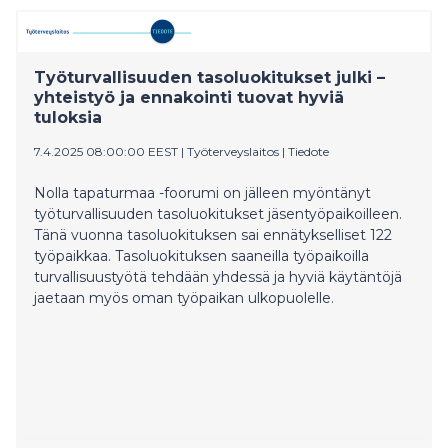
teleinfrastruktuurin kehittämisen ja modernisoinnin
vauhdittamiseksi Suomessa. Sopimuksen myötä
Voimatel toimii Scanmastin yksinoikeudellisena
edustajana Suomen telekommunikaatiomarkkinassa.
Työturvallisuuden tasoluokitukset julki –
yhteistyö ja ennakointi tuovat hyviä
tuloksia
7.4.2025 08:00:00 EEST
|
Työterveyslaitos
|
Tiedote
Nolla tapaturmaa -foorumi on jälleen myöntänyt
työturvallisuuden tasoluokitukset jäsentyöpaikoilleen.
Tänä vuonna tasoluokituksen sai ennätykselliset 122
työpaikkaa. Tasoluokituksen saaneilla työpaikoilla
turvallisuustyötä tehdään yhdessä ja hyviä käytäntöjä
jaetaan myös oman työpaikan ulkopuolelle.