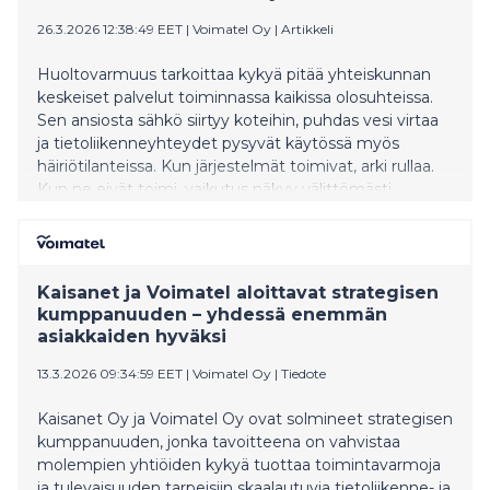
26.3.2026 12:38:49 EET
|
Voimatel Oy
|
Artikkeli
Huoltovarmuus tarkoittaa kykyä pitää yhteiskunnan
keskeiset palvelut toiminnassa kaikissa olosuhteissa.
Sen ansiosta sähkö siirtyy koteihin, puhdas vesi virtaa
ja tietoliikenneyhteydet pysyvät käytössä myös
häiriötilanteissa. Kun järjestelmät toimivat, arki rullaa.
Kun ne eivät toimi, vaikutus näkyy välittömästi
ihmisten elämässä ja organisaatioiden toiminnassa.
Kaisanet ja Voimatel aloittavat strategisen
kumppanuuden – yhdessä enemmän
asiakkaiden hyväksi
13.3.2026 09:34:59 EET
|
Voimatel Oy
|
Tiedote
Kaisanet Oy ja Voimatel Oy ovat solmineet strategisen
kumppanuuden, jonka tavoitteena on vahvistaa
molempien yhtiöiden kykyä tuottaa toimintavarmoja
ja tulevaisuuden tarpeisiin skaalautuvia tietoliikenne- ja