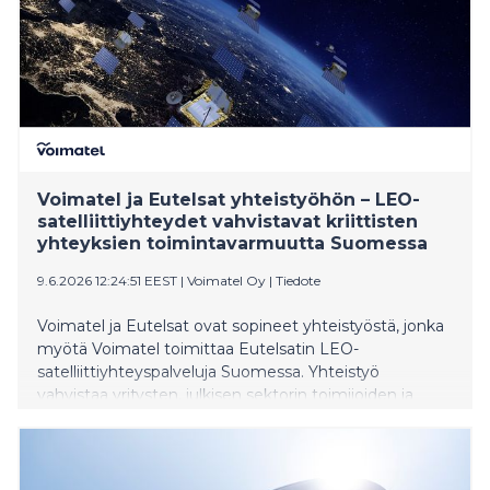
Voimatel ja Eutelsat yhteistyöhön – LEO-
satelliittiyhteydet vahvistavat kriittisten
yhteyksien toimintavarmuutta Suomessa
9.6.2026 12:24:51 EEST
|
Voimatel Oy
|
Tiedote
Voimatel ja Eutelsat ovat sopineet yhteistyöstä, jonka
myötä Voimatel toimittaa Eutelsatin LEO-
satelliittiyhteyspalveluja Suomessa. Yhteistyö
vahvistaa yritysten, julkisen sektorin toimijoiden ja
kriittisen infrastruktuurin tele- ja dataverkkojen
häiriönsietokykyä erityisesti tilanteissa, joissa
maanpäälliset yhteydet eivät riitä tai niiden toiminta
häiriintyy.