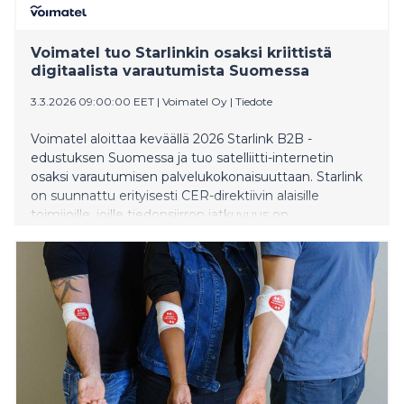
Voimatel tuo Starlinkin osaksi kriittistä
digitaalista varautumista Suomessa
3.3.2026 09:00:00 EET
|
Voimatel Oy
|
Tiedote
Voimatel aloittaa keväällä 2026 Starlink B2B -
edustuksen Suomessa ja tuo satelliitti-internetin
osaksi varautumisen palvelukokonaisuuttaan. Starlink
on suunnattu erityisesti CER-direktiivin alaisille
toimijoille, joille tiedonsiirron jatkuvuus on
liiketoiminnan ja yhteiskunnallisen vastuun perusta.