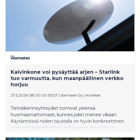
Kaivinkone voi pysäyttää arjen – Starlink
tuo varmuutta, kun maanpäällinen verkko
horjuu
27.5.2026 08:00:00 EEST
|
Voimatel Oy
|
Artikkeli
Tietoliikenneyhteydet toimivat yleensä
huomaamattomasti, kunnes jokin menee vikaan.
Käytännössä niiden taustalla on hyvin konkreettinen
verkosto: kaapelireittejä, tukiasemia, laitetiloja ja
sähkönjakelua. Kun maanpäällinen verkko vaurioituu,