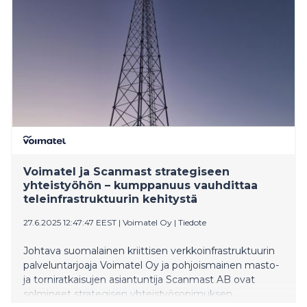
Näiden laajojen toimenpiteiden myötä KPY-konsernin
taloudellinen tilanne on selvästi vahvistunut. Konsernin
liiketulos parantui tammi-kesäkuussa 2025
merkittävästi edellisvuoden vastaavaan ajanjaksoon
verrattuna ja oli 3,1 (-0,2) miljoonaa euroa.
Katsauskaudella liiketulos ja oikaistu liiketulos eivät
poikenneet toisistaan. Konsernin oikaistu liiketulos oli
3,1 miljoonaa euroa, kun se vertailukaudella oli -0,6
miljoonaa euroa.
Voimatel ja Scanmast strategiseen
yhteistyöhön – kumppanuus vauhdittaa
teleinfrastruktuurin kehitystä
27.6.2025 12:47:47 EEST
|
Voimatel Oy
|
Tiedote
Johtava suomalainen kriittisen verkkoinfrastruktuurin
palveluntarjoaja Voimatel Oy ja pohjoismainen masto-
ja torniratkaisujen asiantuntija Scanmast AB ovat
solmineet strategisen yhteistyösopimuksen