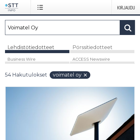
KIRJAUDU
Lehdistötiedotteet
Pörssitiedotteet
Business Wire
ACCESS Newswire
54
Hakutulokset
voimatel oy