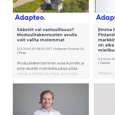
Säästöt vai vastuullisuus?
Emma H
Moduulirakennusten avulla
Finland
voit valita molemmat
markkin
on aika
12.3.2024 07:56:00 EET
|
Adapteo Finland Oy
mieliku
|
Blogi
5.3.2024 0
Moduulirakentaminen avaa kunnille ja
|
Tiedote
sote-alueille mahdollisuuksia pitää
Adapteo 
palvelut lähellä käyttäjiä, keventää
markkinoi
veronmaksajien taloudellista kuormaa
Emma Har
ja tukea samalla Suomen
ilmastopolitiikkaa.