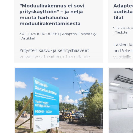
”Moduulirakennus ei sovi
Adapteo
yrityskäyttöön” – ja neljä
uudista
muuta harhaluuloa
tilat
moduulirakentamisesta
9.12.2024 
|
Tiedote
30.1.2025 10:10:00 EET
|
Adapteo Finland Oy
|
Artikkeli
Lasten l
Yritysten kasvu- ja kehityshaaveet
on Pelas
voivat tyssätä siihen, ettei niillä ole
vuotiaill
edellytyksiä kiinteiden tilaratkaisujen
lomakodil
vaatimiin mittaviin investointeihin.
tilat, jot
Modulaariset tilat ovat yrityksille
2025.
joustava vaihtoehto, kun ne haluavat
skaalata toimintaansa nopeasti.
Moduulirakennuksiin liittyy kuitenkin
monia uskomuksia, jotka voivat
jarruttaa niiden käyttöä. Tarkastellaan
niistä muutamaa.