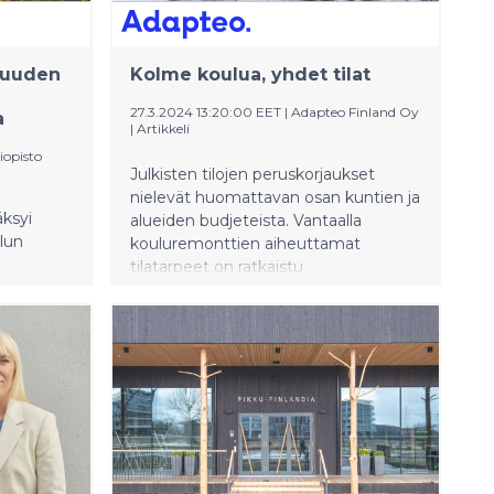
 uuden
Kolme koulua, yhdet tilat
27.3.2024 13:20:00 EET
|
Adapteo Finland Oy
a
|
Artikkeli
iopisto
Julkisten tilojen peruskorjaukset
nielevät huomattavan osan kuntien ja
äksyi
alueiden budjeteista. Vantaalla
lun
kouluremonttien aiheuttamat
tilatarpeet on ratkaistu
pitkäjänteisesti käyttämällä yhtä
isen
modulaarista väistötilaa monen eri
n (SYK)
koulun tarpeisiin.
pisto
 tiloja,
käyttöön