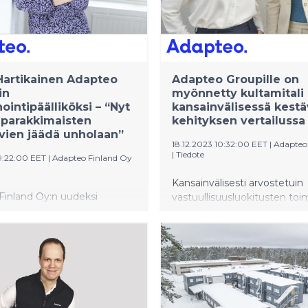
artikainen Adapteo
Adapteo Groupille on
in
myönnetty kultamitali
ointipäälliköksi – “Nyt
kansainvälisessä kest
 parakkimaisten
kehityksen vertailussa
vien jäädä unholaan”
18.12.2023 10:32:00 EET
|
Adapteo
|
Tiedote
9:22:00 EET
|
Adapteo Finland Oy
Kansainvälisesti arvostetuin
Finland Oy:n uudeksi
vastuullisuusluokitusten toim
ntipäälliköksi on nimitetty
EcoVadis on myöntänyt Ada
tikainen.
kultamitalin tunnustuksena
sitoutumisesta ja erinomais
suorituksesta. Adapteo kuul
kaikista EcoVadisin
maailmanlaajuisesti arvioimi
yrityksistä parhaiten menes