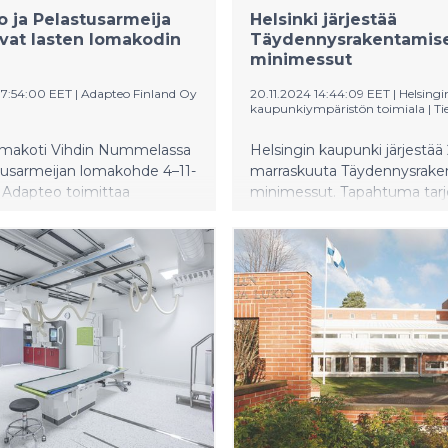
 ja Pelastusarmeija
Helsinki järjestää
vat lasten lomakodin
Täydennysrakentamis
minimessut
07:54:00 EET
|
Adapteo Finland Oy
20.11.2024 14:44:09 EET
|
Helsingi
kaupunkiympäristön toimiala
|
Ti
omakoti Vihdin Nummelassa
Helsingin kaupunki järjestää 
tusarmeijan lomakohde 4–11-
marraskuuta Täydennysrake
e. Adapteo toimittaa
minimessut. Tapahtuma tar
le uudet moduulirakenteiset
tietoa ja verkostoitumisen
ka otetaan käyttöön jo kesällä
mahdollisuuksia taloyhtiöide
päättäjille, kiinteistönomistaji
isännöitsijöille.