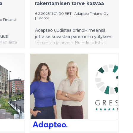
a
rakentamisen tarve kasvaa
6.2.2025 11:01:00 EET
|
Adapteo Finland Oy
|
Tiedote
o Finland
Adapteo uudistaa brändi-ilmeensä,
uusi
jotta se kuvastaa paremmin yrityksen
ähiilistä
toimintaa ja arvoja. Brändiuudistus
ustavien
vahvistaa sen asemaa Pohjoismaiden
.
johtavana joustavien ja
ti kuntien
kiertotalouteen perustuvien
 ja vuoden
tilaratkaisujen tarjoajana.
ukkenevat