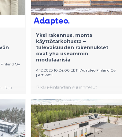
Yksi rakennus, monta
käyttötarkoitusta –
ävän
tulevaisuuden rakennukset
ovat yhä useammin
modulaarisia
 Finland Oy
4.12.2023 10:24:00 EET
|
Adapteo Finland Oy
|
Artikkeli
Pikku-Finlandian suunnitellut
ittaja
arkkitehti Jaakko Torvinen pitää
pteolle
moduulirakennuksia polkuna takaisin
kestävämpään rakentamiseen.
esta
uu nyt
sta
tyneen 5