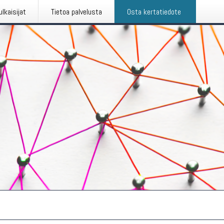
ulkaisijat
Tietoa palvelusta
Osta kertatiedote