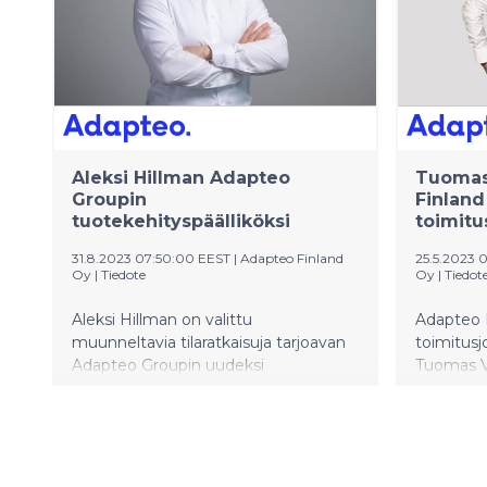
Aleksi Hillman Adapteo
Tuomas
Groupin
Finland
tuotekehityspäälliköksi
toimitu
31.8.2023 07:50:00 EEST
|
Adapteo Finland
25.5.2023 
Oy
|
Tiedote
Oy
|
Tiedot
Aleksi Hillman on valittu
Adapteo 
muunneltavia tilaratkaisuja tarjoavan
toimitusj
Adapteo Groupin uudeksi
Tuomas V
tuotekehityspäälliköksi. Hillmanin
vastuulla on johtaa Adapteon Pohjois-
Euroopan tuotestrategiaa ja koko
tuotevalikoiman kehittämistä.