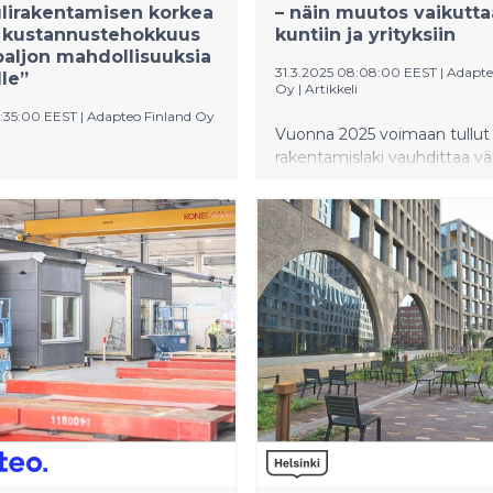
lirakentamisen korkea
– näin muutos vaikutta
a kustannustehokkuus
kuntiin ja yrityksiin
paljon mahdollisuuksia
31.3.2025 08:08:00 EEST
|
Adapte
lle”
Oy
|
Artikkeli
9:35:00 EEST
|
Adapteo Finland Oy
Vuonna 2025 voimaan tullut 
rakentamislaki vauhdittaa väh
Finland Oy:n
rakentamista ja helpottaa jo
tajaksi on nimitetty Alpo
tilaratkaisujen toteuttamista
Muutokset näkyvät erityises
ja yritysten tilahankinnoissa,
2026 alussa vaatimukset ti
entisestään.