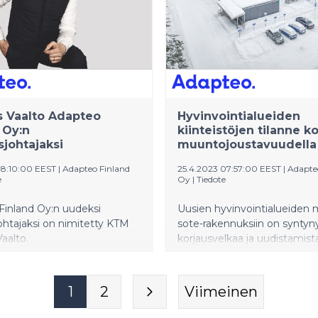
prosentin joukkoon.
 Vaalto Adapteo
Hyvinvointialueiden
 Oy:n
kiinteistöjen tilanne 
sjohtajaksi
muuntojoustavuudella
08:10:00 EEST
|
Adapteo Finland
25.4.2023 07:57:00 EEST
|
Adapte
e
Oy
|
Tiedote
Finland Oy:n uudeksi
Uusien hyvinvointialueiden
ohtajaksi on nimitetty KTM
sote-rakennuksiin on syntyn
aalto.
korjausvelkaa ja uudistamista
Uusia alueita odotettiin pitkä
sote-rakennukset jäivät korj
Nyt ratkaisuksi on tullut
1
2
Viimeinen
muuntojoustavuus.