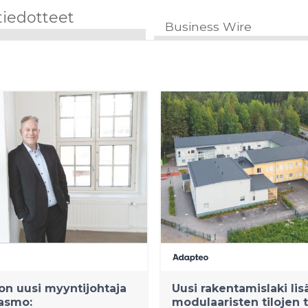
tiedotteet
Business Wire
n uusi myyntijohtaja
Uusi rakentamislaki lis
asmo:
modulaaristen tilojen 