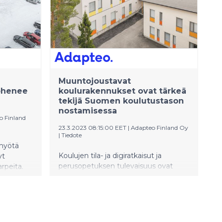
Muuntojoustavat
kohenee
koulurakennukset ovat tärkeä
tekijä Suomen koulutustason
nostamisessa
o Finland
23.3.2023 08:15:00 EET
|
Adapteo Finland Oy
|
Tiedote
 myötä
Koulujen tila- ja digiratkaisut ja
yt
perusopetuksen tulevaisuus ovat
rpeita.
23.3.2023 EDU Areena -
än ja
hybriditapahtuman
aamatta.
keskusteluteemana. Adapteo Finland
Oy:n suunnittelupäällikkö Aleksi
Hillman puhuu tapahtumassa