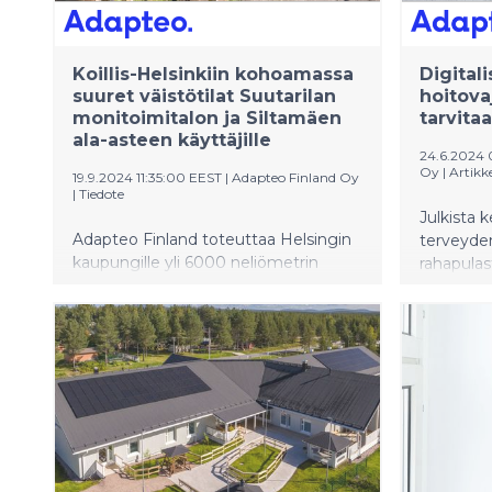
Koillis-Helsinkiin kohoamassa
Digitali
suuret väistötilat Suutarilan
hoitova
monitoimitalon ja Siltamäen
tarvita
ala-asteen käyttäjille
24.6.2024 
Oy
|
Artikke
19.9.2024 11:35:00 EEST
|
Adapteo Finland Oy
|
Tiedote
Julkista 
Adapteo Finland toteuttaa Helsingin
terveyden
kaupungille yli 6000 neliömetrin
rahapulas
moduulirakenteiset väistötilat
karsimises
palvelemaan Suutarilan
digitaali
monitoimitalon ja Siltamäen ala-
joustavam
asteen käyttäjiä. Työt aloitettiin
auttaa pi
kesällä, ja tilat valmistuvat joulukuun
lähellä käy
aikana.