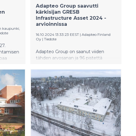
Adapteo Group saavutti
en
kärkisijan GRESB
Infrastructure Asset 2024 -
arvioinnissa
n kaupunki,
edote
16.10.2024 13:33:23 EEST
|
Adapteo Finland
Oy
|
Tiedote
27.
Adapteo Group on saanut viiden
ntamisen
tähden arvosanan ja 96 pistettä
joaa
GRESB Infrastructure Asset 2024 -
arvioinnissa. Yhtiö sijoittui
n
ensimmäiselle sijalle Pohjois-
lle ja
Euroopan sosiaalisen infrastruktuurin
kategoriassa.