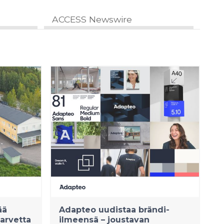
ACCESS Newswire
ää
Adapteo uudistaa brändi-
tarvetta
ilmeensä – joustavan