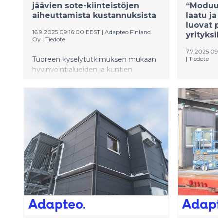
jäävien sote-kiinteistöjen
“Moduu
aiheuttamista kustannuksista
laatu j
luovat 
16.9.2025 09:16:00 EEST
|
Adapteo Finland
yrityksi
Oy
|
Tiedote
7.7.2025 0
Tuoreen kyselytutkimuksen mukaan
|
Tiedote
hyvinvointialueiden ja kuntien
Adapteo 
päättäjät uskovat alueensa
myyntijoh
palveluverkoston supistuvan, mikä
Arasmo.
johtaa sote-kiinteistöjen irtisanomisiin.
Tyhjien kiinteistöjen aiheuttamat
kulut huolestuttavat myös kuntien
asukkaita. Enemmistö heistä (58 %)
pitää muunneltavia ja siirrettäviä tiloja
hyvänä keinona vähentää kuntien
taloudellisia riskejä.