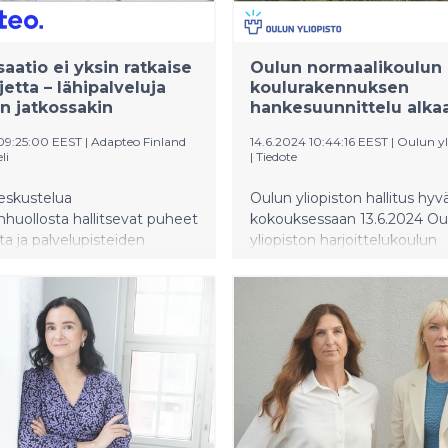
saatio ei yksin ratkaise
Oulun normaalikoulun
jetta – lähipalveluja
koulurakennuksen
an jatkossakin
hankesuunnittelu alka
09:25:00 EEST
|
Adapteo Finland
14.6.2024 10:44:16 EEST
|
Oulun yl
li
|
Tiedote
keskustelua
Oulun yliopiston hallitus hyv
huollosta hallitsevat puheet
kokouksessaan 13.6.2024 Ou
ta ja palvelupisteiden
yliopiston harjoittelukoulun
ta. Tilalle kaavaillaan
uudisrakennusta koskevan
sia palveluja, mutta myös
hankesuunnittelun aloittam
mat tilaratkaisut voivat
Suomen Yliopistokiinteistöje
tämään terveyspalvelut
kanssa. SYK, jolta Oulun ylio
ttäjiä.
vuokraa Oulun normaalikoulun
arvioi, että uusi 600 oppilaan
peruskoulu voisi valmistua 
vuonna 2028.