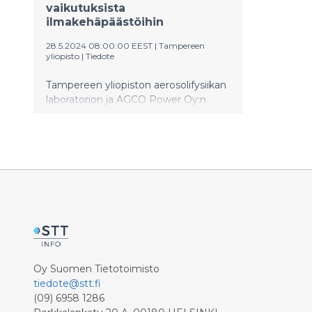
vaikutuksista
ilmakehäpäästöihin
28.5.2024 08:00:00 EEST
|
Tampereen
yliopisto
|
Tiedote
Tampereen yliopiston aerosolifysiikan
laboratorion ja AGCO Power Oy:n
yhteisessä, vuoden alussa alkaneessa
tutkimushankkeessa tuotetaan
maailmanlaajuisesti ainutlaatuista
tutkimustietoa aerosoleista sekä
työkoneiden sähköistymisen
vaikutuksista niihin. Aerosolien
vaikutus ilmaston lämpenemiseen on
yksi ilmastotutkimuksen suurimmista
epävarmuustekijöistä, mutta siitä on
saatu vain rajallisesti tutkimustietoa.
Oy Suomen Tietotoimisto
tiedote@stt.fi
(09) 6958 1286