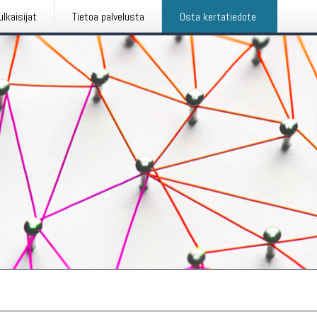
ulkaisijat
Tietoa palvelusta
Osta kertatiedote