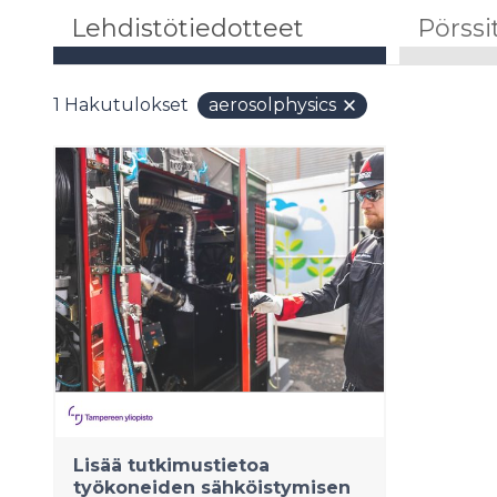
Lehdistötiedotteet
Pörssi
1
Hakutulokset
aerosolphysics
Lisää tutkimustietoa
työkoneiden sähköistymisen