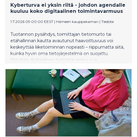
Kyberturva ei yksin riitä - johdon agendalle
kuuluu koko digitaalinen toimintavarmuus
1.7.2026 09:00:00 EEST
|
Hämeen kauppakamari
|
Tiedote
Tuotannon pysähdys, toimittajan tietomurto tai
etähallinnan kautta avautunut haavoittuvuus voi
keskeyttää liiketoiminnan nopeasti – riippumatta siitä,
kuinka hyvin oma tietojärjestelmä on suojattu.
Yritysten digitaalinen toimintavarmuus ja
kyberturvallisuus ovat nousseet yhä selvemmin osaksi
liiketoiminnan jatkuvuutta, riskienhallintaa ja
varautumista. Hämeen kauppakamarin Digivaliokunta
kannustaa yrityksiä tarkastelemaan digitaalista
toimintavarmuutta sekä kyberturvallisuutta
ennakoivasti osana strategista johtamista ja
jatkuvuudenhallintaa. ”On hyvä muistaa, että riskit
eivät koske vain tietojärjestelmiä, vaan yhä useammin
myös verkkoon liitettyjä laitteita, tuotantoympäristöjä
ja ulkoisia digitaalisia sekä teknologisia riippuvuuksia”,
toteaa Hämeen kauppakamarin Digivaliokunnan
puheenjohtaja Piia Aaltonen.