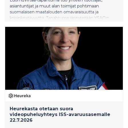
asiantuntijat ja muut alan toimijat pohtimaan
suomalaisen maatalouden omavaraisuutta ja
kriisinkestävyyttä. Tapahtuma järjestetään YSAO:n
Peltoniemen toimipisteessä (Kotikyläntie 254, 74150
Iisalmi), joka tarjoaa loistavat puitteet
käytännönläheiselle ohjelmalle.
Heurekasta otetaan suora
videopuheluyhteys ISS-avaruusasemalle
22.7.2026