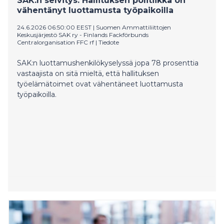
SAK:n selvitys: Hallituksen politiikka on
vähentänyt luottamusta työpaikoilla
24.6.2026 06:50:00 EEST
|
Suomen Ammattiliittojen
Keskusjärjestö SAK ry - Finlands Fackförbunds
Centralorganisation FFC rf
|
Tiedote
SAK:n luottamushenkilökyselyssä jopa 78 prosenttia
vastaajista on sitä mieltä, että hallituksen
työelämätoimet ovat vähentäneet luottamusta
työpaikoilla.