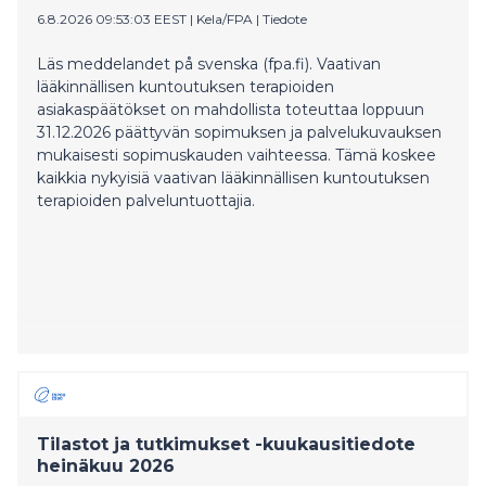
6.8.2026 09:53:03 EEST
|
Kela/FPA
|
Tiedote
Läs meddelandet på svenska (fpa.fi). Vaativan
lääkinnällisen kuntoutuksen terapioiden
asiakaspäätökset on mahdollista toteuttaa loppuun
31.12.2026 päättyvän sopimuksen ja palvelukuvauksen
mukaisesti sopimuskauden vaihteessa. Tämä koskee
kaikkia nykyisiä vaativan lääkinnällisen kuntoutuksen
terapioiden palveluntuottajia.
Tilastot ja tutkimukset -kuukausitiedote
heinäkuu 2026