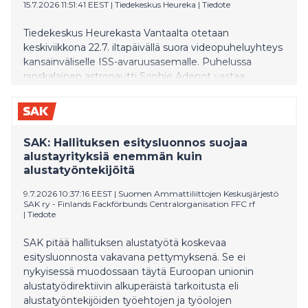
15.7.2026 11:51:41 EEST
|
Tiedekeskus Heureka
|
Tiedote
Tiedekeskus Heurekasta Vantaalta otetaan
keskiviikkona 22.7. iltapäivällä suora videopuheluyhteys
kansainväliselle ISS-avaruusasemalle. Puhelussa
ranskalainen astronautti Sophie Adenot vastaa
eurooppalaisilta lapsilta kerättyihin kysymyksiin. Saman
päivän aikana Heurekassa järjestetään
avaruusteemaista ohjelmaa. Tapahtumalla juhlistetaan
Euroopan avaruusjärjestö ESA:n koordinoiman
SAK: Hallituksen esitysluonnos suojaa
ESERO-toiminnan 20-vuotisjuhlavuotta. Median
alustayrityksiä enemmän kuin
edustajilla on mahdollisuus tulla Heurekan auditorioon
alustatyöntekijöitä
seuraamaan suoraa videopuheluyhteyttä ISS:n
avaruusasemalle keskiviikkona 22.7.2026 noin klo 15.35–
9.7.2026 10:37:16 EEST
|
Suomen Ammattiliittojen Keskusjärjestö
SAK ry - Finlands Fackförbunds Centralorganisation FFC rf
16.15 välillä. Ilmoittautumiset osoitteeseen
|
Tiedote
media@heureka.fi
SAK pitää hallituksen alustatyötä koskevaa
esitysluonnosta vakavana pettymyksenä. Se ei
nykyisessä muodossaan täytä Euroopan unionin
alustatyödirektiivin alkuperäistä tarkoitusta eli
alustatyöntekijöiden työehtojen ja työolojen