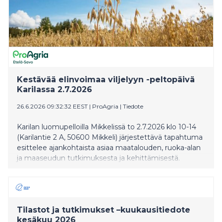
Kestävää elinvoimaa viljelyyn -peltopäivä
Karilassa 2.7.2026
26.6.2026 09:32:32 EEST
|
ProAgria
|
Tiedote
Karilan luomupelloilla Mikkelissä to 2.7.2026 klo 10-14
(Karilantie 2 A, 50600 Mikkeli) järjestettävä tapahtuma
esittelee ajankohtaista asiaa maatalouden, ruoka-alan
ja maaseudun tutkimuksesta ja kehittämisestä.
Tilastot ja tutkimukset –kuukausitiedote
kesäkuu 2026