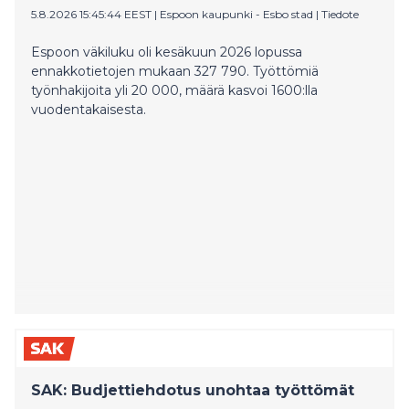
5.8.2026 15:45:44 EEST
|
Espoon kaupunki - Esbo stad
|
Tiedote
Espoon väkiluku oli kesäkuun 2026 lopussa
ennakkotietojen mukaan 327 790. Työttömiä
työnhakijoita yli 20 000, määrä kasvoi 1600:lla
vuodentakaisesta.
SAK: Budjettiehdotus unohtaa työttömät