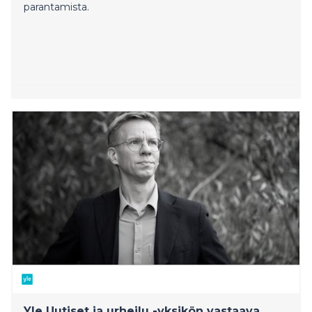
parantamista.
Yle Uutiset ja urheilu -yksikön vastaava