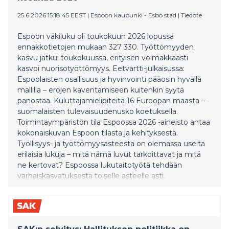
25.6.2026 15:18:45 EEST
|
Espoon kaupunki - Esbo stad
|
Tiedote
Espoon väkiluku oli toukokuun 2026 lopussa
ennakkotietojen mukaan 327 330. Työttömyyden
kasvu jatkui toukokuussa, erityisen voimakkaasti
kasvoi nuorisotyöttömyys. Eetvartti-julkaisussa:
Espoolaisten osallisuus ja hyvinvointi pääosin hyvällä
mallilla – erojen kaventamiseen kuitenkin syytä
panostaa. Kuluttajamielipiteitä 16 Euroopan maasta –
suomalaisten tulevaisuudenusko koetuksella.
Toimintaympäristön tila Espoossa 2026 -aineisto antaa
kokonaiskuvan Espoon tilasta ja kehityksestä.
Työllisyys- ja työttömyysasteesta on olemassa useita
erilaisia lukuja – mitä nämä luvut tarkoittavat ja mitä
ne kertovat? Espoossa lukutaitotyötä tehdään
varhaiskasvatuksesta toiselle asteelle asti.