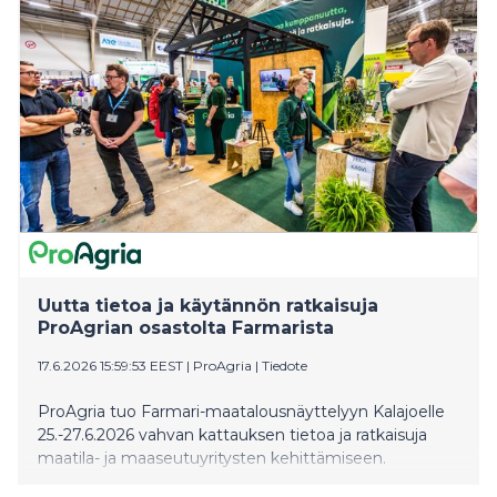
Uutta tietoa ja käytännön ratkaisuja
ProAgrian osastolta Farmarista
17.6.2026 15:59:53 EEST
|
ProAgria
|
Tiedote
ProAgria tuo Farmari-maatalousnäyttelyyn Kalajoelle
25.-27.6.2026 vahvan kattauksen tietoa ja ratkaisuja
maatila- ja maaseutuyritysten kehittämiseen.