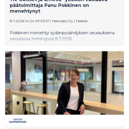
päätoimittaja Panu Pokkinen on
menehtynyt
8.7.2026 14:04:09 EEST
|
Yleisradio Oy
|
Tiedote
Pokkinen menehtyi sydänpysähdyksen seurauksena
sairaalassa Helsingissä 8.7.2026.