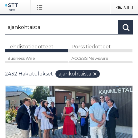
KIRJAUDU
Lehdistötiedotteet
Pörssitiedotteet
Business Wire
ACCESS Newswire
2432
Hakutulokset
ajankohtaista