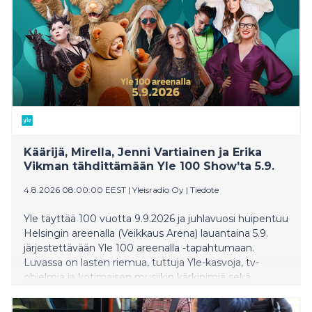
Käärijä, Mirella, Jenni Vartiainen ja Erika
Vikman tähdittämään Yle 100 Show’ta 5.9.
4.8.2026 08:00:00 EEST
|
Yleisradio Oy
|
Tiedote
Yle täyttää 100 vuotta 9.9.2026 ja juhlavuosi huipentuu
Helsingin areenalla (Veikkaus Arena) lauantaina 5.9.
järjestettävään Yle 100 areenalla -tapahtumaan.
Luvassa on lasten riemua, tuttuja Yle-kasvoja, tv-
ohjelmia ja kotimaisen musiikin kärkinimiä sekä
suomalaista metallimusiikkia RSO:n tahtiin.