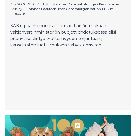
4.8.2026 17:01:14 EEST
|
Suomen Ammattiliittojen Keskusjärjestö
SAK ry - Finlands Fackförbunds Centralorganisation FFC rf
|
Tiedote
SAK:n pääekonomisti Patrizio Lainàn mukaan
valtionvarainministeriön budjettiehdotuksessa olisi
pitänyt keskittyä työttömyyden torjuntaan ja
kansalaisten luottamuksen vahvistamiseen.