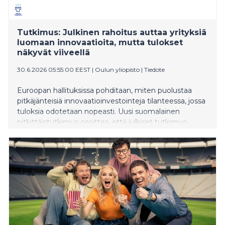
Tutkimus: Julkinen rahoitus auttaa yrityksiä
luomaan innovaatioita, mutta tulokset
näkyvät viiveellä
30.6.2026 05:55:00 EEST
|
Oulun yliopisto
|
Tiedote
Euroopan hallituksissa pohditaan, miten puolustaa
pitkäjänteisiä innovaatioinvestointeja tilanteessa, jossa
tuloksia odotetaan nopeasti. Uusi suomalainen
pitkittäistutkimus osoittaa, että julkiset tutkimus-,
kehitys- ja innovaatiotuet voivat merkittävästi edistää
yritysten kykyä kehittää tärkeitä innovaatioita, mutta
vaikutukset rakentuvat vähitellen. Tutkimus tarjoaa
ajankohtaista näyttöä kansalliseen ja kansainväliseen
keskusteluun siitä, miten julkinen valta voi tehokkaasti
tukea innovaatiovetoista kasvua ja kilpailukykyä.