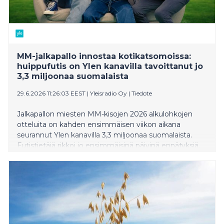
MM-jalkapallo innostaa kotikatsomoissa:
huippufutis on Ylen kanavilla tavoittanut jo
3,3 miljoonaa suomalaista
29.6.2026 11:26:03 EEST
|
Yleisradio Oy
|
Tiedote
Jalkapallon miesten MM-kisojen 2026 alkulohkojen
otteluita on kahden ensimmäisen viikon aikana
seurannut Ylen kanavilla 3,3 miljoonaa suomalaista.
Futistietäjä rikkoi jo ensimmäisinä päivinä ennätyksiä.