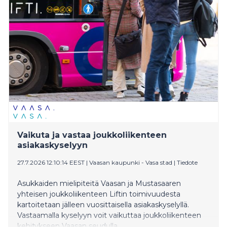
Vaikuta ja vastaa joukkoliikenteen
asiakaskyselyyn
27.7.2026 12:10:14 EEST
|
Vaasan kaupunki - Vasa stad
|
Tiedote
Asukkaiden mielipiteitä Vaasan ja Mustasaaren
yhteisen joukkoliikenteen Liftin toimivuudesta
kartoitetaan jälleen vuosittaisella asiakaskyselyllä.
Vastaamalla kyselyyn voit vaikuttaa joukkoliikenteen
kehitykseen Vaasan seudulla.