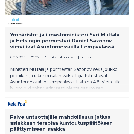
Ympäristö- ja ilmastoministeri Sari Multala
ja Helsingin pormestari Daniel Sazonov
vierailivat Asuntomessuilla Lempäälässä
6.8.2026 15:37:22 EEST
|
Asuntomessut
|
Tiedote
Ministeri Multala ja pormestari Sazonov sekä joukko
politiikan ja rakennusalan vaikuttajia tutustuivat
Asuntomessuihin Lempäälässä tiistaina 4.8. Vierailulla
huomio kiinnittyi erityisesti pientaloasumisen
kysyntään, asuinalueiden suunnitteluun ja
rakentamisen ilmastoviisaisiin ratkaisuihin.
Asuntomessut Lempäälässä on avoinna vielä
sunnuntaihin 9. elokuuta saakka.
Palveluntuottajille mahdollisuus jatkaa
asiakkaan terapiaa kuntoutuspäätöksen
päättymiseen saakka