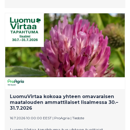
LuomuVirtaa kokoaa yhteen omavaraisen
maatalouden ammattilaiset Iisalmessa 30.–
31.7.2026
16.7.2026 10:00:00 EEST
|
ProAgria
|
Tiedote
LuomuVirtaa-tapahtuma tuo yhteen tuottajat,