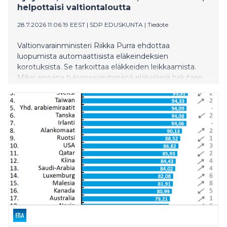
helpottaisi valtiontaloutta
28.7.2026 11:06:19 EEST
|
SDP EDUSKUNTA
|
Tiedote
Valtionvarainministeri Riikka Purra ehdottaa
luopumista automaattisista eläkeindeksien
korotuksista. Se tarkoittaa eläkkeiden leikkaamista.
Miksi ainoana tulonsaajaryhmänä eläkeläisiä halutaan
poliittisin päätöksin köyhdyttää. Kyse on pienituloisista
ihmisistä. Mediaanieläke Suomessa on vain 1 850
euroa kuukaudessa. Lähes kolmasosa eläkkeensaajista
saa alle köyhyysrajan eli alle 1 500 euroa. Purran
ehdotus on myös järjetön, jos kyse on valtiontalouden
sopeuttamistarpeista. Näen, että eläkeindeksien
jäädyttäminen ei auta julkisen talouden
tasapainottamisessa, koska valtio ja kunnat eivät
maksa työeläkkeitä. Ne maksetaan eläkerahastoista,
jotka ovat sijoittaneet yli 280 miljardin euron
eläkevarat pääosin ulkomaille. Eläketurvakeskuksen
laskelman mukaan vuoden mittainen indeksijäädytys
vähentäisi eläkemenoja miljardi euroa. Tämä säästö ei
kuitenkaan helpota valtiotalouden alijäämää. Se vain