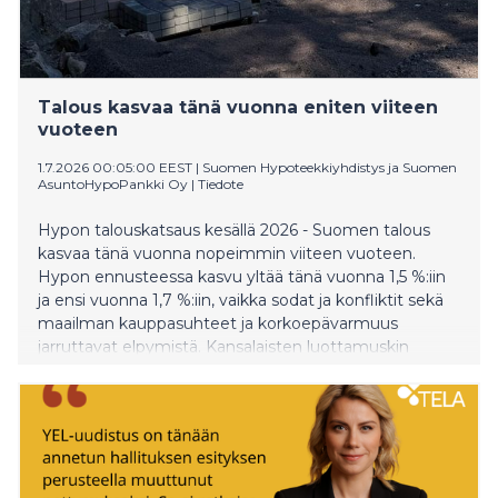
Talous kasvaa tänä vuonna eniten viiteen
vuoteen
1.7.2026 00:05:00 EEST
|
Suomen Hypoteekkiyhdistys ja Suomen
AsuntoHypoPankki Oy
|
Tiedote
Hypon talouskatsaus kesällä 2026 - Suomen talous
kasvaa tänä vuonna nopeimmin viiteen vuoteen.
Hypon ennusteessa kasvu yltää tänä vuonna 1,5 %:iin
ja ensi vuonna 1,7 %:iin, vaikka sodat ja konfliktit sekä
maailman kauppasuhteet ja korkoepävarmuus
jarruttavat elpymistä. Kansalaisten luottamuskin
palautuu viiveellä ja on nyt korkeimmillaan sitten
vuoden 2022.