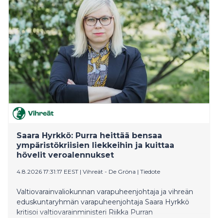
prosenttiin pidetään kiinni. Tämä turvaa positiivisen
talouskehityksen jatkumisen. Pienituloisilla
palkansaajilla verotus kevenee ensi vuonna hieman,
hyvätuloisilla verotus pysyy puolestaan ennallaan.
Esimerkiks
Saara Hyrkkö: Purra heittää bensaa
ympäristökriisien liekkeihin ja kuittaa
hövelit veroalennukset
4.8.2026 17:31:17 EEST
|
Vihreät - De Gröna
|
Tiedote
Valtiovarainvaliokunnan varapuheenjohtaja ja vihreän
eduskuntaryhmän varapuheenjohtaja Saara Hyrkkö
kritisoi valtiovarainministeri Riikka Purran