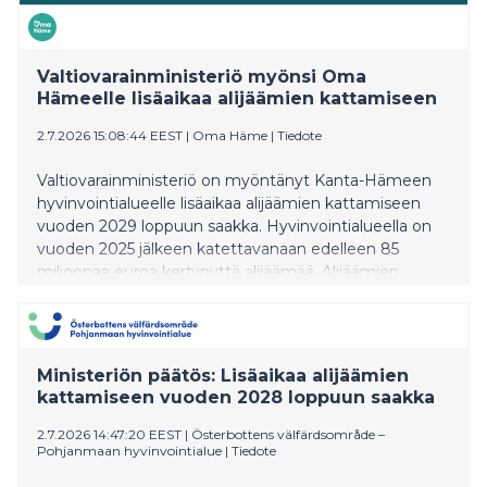
Valtiovarainministeriö myönsi Oma
Hämeelle lisäaikaa alijäämien kattamiseen
2.7.2026 15:08:44 EEST
|
Oma Häme
|
Tiedote
Valtiovarainministeriö on myöntänyt Kanta-Hämeen
hyvinvointialueelle lisäaikaa alijäämien kattamiseen
vuoden 2029 loppuun saakka. Hyvinvointialueella on
vuoden 2025 jälkeen katettavanaan edelleen 85
miljoonaa euroa kertynyttä alijäämää. Alijäämien
kattaminen edellyttää jo päätettyjen
tasapainottamistoimien onnistumista sekä
todennäköisesti myös uusia toimenpiteitä.
Ministeriön päätös: Lisäaikaa alijäämien
kattamiseen vuoden 2028 loppuun saakka
2.7.2026 14:47:20 EEST
|
Österbottens välfärdsområde –
Pohjanmaan hyvinvointialue
|
Tiedote