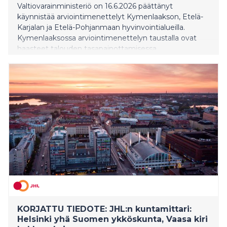
Valtiovarainministeriö on 16.6.2026 päättänyt
käynnistää arviointimenettelyt Kymenlaakson, Etelä-
Karjalan ja Etelä-Pohjanmaan hyvinvointialueilla.
Kymenlaaksossa arviointimenettelyn taustalla ovat
haasteet talouden tasapainottamisessa.
KORJATTU TIEDOTE: JHL:n kuntamittari:
Helsinki yhä Suomen ykköskunta, Vaasa kiri