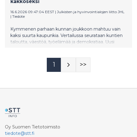
kakkoseksi
16.6.2026 09:47:04 EEST
|
Julkisten ja hyvinvointialojen liitto JHL
|
Tiedote
Kymmenen parhaan kunnan joukkoon mahtuu vain
kaksi suurta kaupunkia. Vertailussa seurataan kuntien
taloutta, väestöä, työelämää ja demokratiaa. Uusi
kuntamittari on toinen laatuaan, ja sitä päivitetään
vuosittain.
1
>>
Oy Suomen Tietotoimisto
tiedote@stt.fi