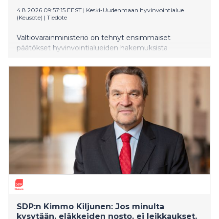
4.8.2026 09:57:15 EEST
|
Keski-Uudenmaan hyvinvointialue
(Keusote)
|
Tiedote
Valtiovarainministeriö on tehnyt ensimmäiset
päätökset hyvinvointialueiden hakemuksista
alijäämien kattamisajan jatkamiseksi. Keski-
Uudenmaan hyvinvointialue (Keusote) haki
mahdollisuutta kattaa taseeseen kertynyt alijäämä
vuoden 2029 loppuun mennessä, mutta ministeriö ei
tehnyt vielä päätöstä hakemuksesta. Sen sijaan
ministeriö käynnistää Keusotella ennakollisen talouden
ohjauksen menettelyn jatkoaikahakemuksen
tarkempaa arviointia varten.
SDP:n Kimmo Kiljunen: Jos minulta
kysytään, eläkkeiden nosto, ei leikkaukset,