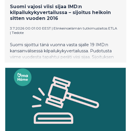
kiihdyttäisi eläkerahastojen kasvua. Sen sijaan
Suomi vajosi viisi sijaa IMD:n
indeksijäädytys aiheuttaisi 400 miljoonan euron väh
kilpailukykyvertailussa – sijoitus heikoin
sitten vuoden 2016
3.7.2026 00:01:00 EEST
|
Elinkeinoelämän tutkimuslaitos ETLA
|
Tiedote
Suomi sijoittui tänä vuonna vasta sijalle 19 IMD:n
kansainvälisessä kilpailukykyvertailussa. Pudotusta
viime vuodesta tapahtui peräti viisi sijaa. Sijoituksen
aleneminen on huomattavan suuri, ja Suomen sijoitus
on nyt vuosien 2013–2016 tasolla. Sijoitus heikkeni
vertailun kaikilla osa-alueilla, mutta eniten sijoitusta
painoi yritysten suorituskyky. Kärkipaikan vertailussa
otti tänä vuonna Singapore, toisena oli Hongkong ja
kolmantena Sveitsi. Etla on IMD:n yhteistyökumppani
Suomessa.