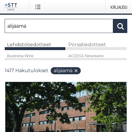
KIRJAUDU
Lehdistötiedotteet
Pörssitiedotteet
Business Wire
ACCESS Newswire
1417
Hakutulokset
alijäämä