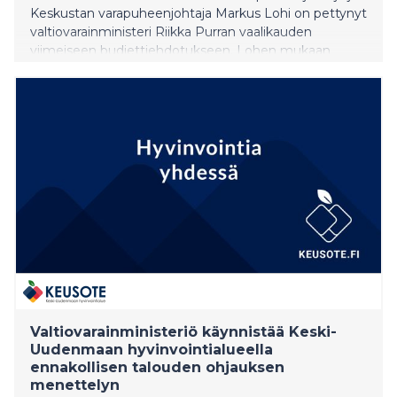
Keskustan varapuheenjohtaja Markus Lohi on pettynyt
valtiovarainministeri Riikka Purran vaalikauden
viimeiseen budjettiehdotukseen. Lohen mukaan
ehdotus ei katkaise Suomen velkaantumista, vaan
siirtää välttämättömiä päätöksiä seuraavan hallituksen
tehtäväksi.
Valtiovarainministeriö käynnistää Keski-
Uudenmaan hyvinvointialueella
ennakollisen talouden ohjauksen
menettelyn