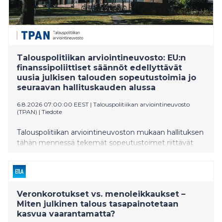
Talouspolitiikan arviointineuvosto: EU:n
finanssipoliittiset säännöt edellyttävät
uusia julkisen talouden sopeutustoimia jo
seuraavan hallituskauden alussa
6.8.2026 07:00:00 EEST
|
Talouspolitiikan arviointineuvosto
(TPAN)
|
Tiedote
Talouspolitiikan arviointineuvoston mukaan hallituksen
tähän mennessä tekemät sopeutustoimet riittävät
pitämään julkisten menojen kasvun vuoden 2026
osalta EU:n finanssipoliittisten sääntöjen asettamissa
rajoissa. Nykyiset sopeutustoimet eivät kuitenkaan
todennäköisesti riitä enää vuosina 2027–2028.
Veronkorotukset vs. menoleikkaukset –
Arviointineuvosto katsoo, että julkista taloutta
Miten julkinen talous tasapainotetaan
vahvistavista lisätoimista olisi hyvä päättää jo syksyn
kasvua vaarantamatta?
2026 budjettiriihessä. Vähintäänkin hallituksen tulisi