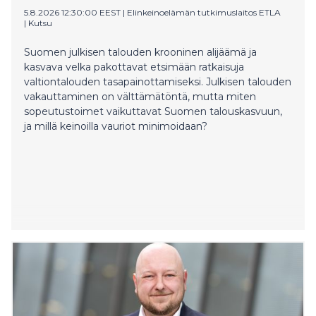
välttää päätöksiä, jotka heikentävät julkista taloutta
5.8.2026 12:30:00 EEST
|
Elinkeinoelämän tutkimuslaitos ETLA
vuoden 2026 jälkeen.
|
Kutsu
Suomen julkisen talouden krooninen alijäämä ja
kasvava velka pakottavat etsimään ratkaisuja
valtiontalouden tasapainottamiseksi. Julkisen talouden
vakauttaminen on välttämätöntä, mutta miten
sopeutustoimet vaikuttavat Suomen talouskasvuun,
ja millä keinoilla vauriot minimoidaan?