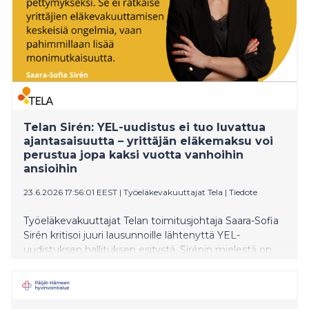
Telan Sirén: YEL-uudistus ei tuo luvattua
ajantasaisuutta – yrittäjän eläkemaksu voi
perustua jopa kaksi vuotta vanhoihin
ansioihin
23.6.2026 17:56:01 EEST
|
Työeläkevakuuttajat Tela
|
Tiedote
Työeläkevakuuttajat Telan toimitusjohtaja Saara-Sofia
Sirén kritisoi juuri lausunnoille lähtenyttä YEL-
uudistuksen hallituksen esitystä. Sirénin mielestä on
valitettavaa, että uudistus on muuttumassa
pettymykseksi, joka ei saavuta hallituksen sille
asettamia tavoitteita.