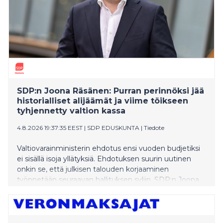
SDP:n Joona Räsänen: Purran perinnöksi jää
historialliset alijäämät ja viime töikseen
tyhjennetty valtion kassa
4.8.2026 19:37:35 EEST
|
SDP EDUSKUNTA
|
Tiedote
Valtiovarainministerin ehdotus ensi vuoden budjetiksi
ei sisällä isoja yllätyksiä. Ehdotuksen suurin uutinen
onkin se, että julkisen talouden korjaaminen
työnnetään seuraavan hallituksen syliin, SDP:n Joona
Räsänen toteaa.