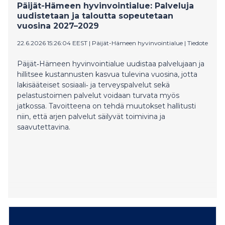
Päijät-Hämeen hyvinvointialue: Palveluja
uudistetaan ja taloutta sopeutetaan
vuosina 2027–2029
22.6.2026 15:26:04 EEST
|
Päijät-Hämeen hyvinvointialue
|
Tiedote
Päijät‑Hämeen hyvinvointialue uudistaa palvelujaan ja
hillitsee kustannusten kasvua tulevina vuosina, jotta
lakisääteiset sosiaali‑ ja terveyspalvelut sekä
pelastustoimen palvelut voidaan turvata myös
jatkossa. Tavoitteena on tehdä muutokset hallitusti
niin, että arjen palvelut säilyvät toimivina ja
saavutettavina.