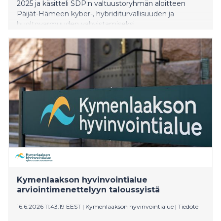
2025 ja käsitteli SDP:n valtuustoryhmän aloitteen
Päijät-Hämeen kyber-, hybriditurvallisuuden ja
huoltovarmuuden vahvistamiseksi.
Kymenlaakson hyvinvointialue
arviointimenettelyyn taloussyistä
16.6.2026 11:43:19 EEST
|
Kymenlaakson hyvinvointialue
|
Tiedote