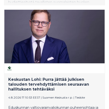
budjettiesitystä tavallisten suomalaisten huolien
sivuuttamisesta ja bensan heittämisestä
ympäristökriisien liekkeihin.
Keskustan Lohi: Purra jättää julkisen
talouden tervehdyttämisen seuraavan
hallituksen tehtäväksi
4.8.2026 17:10:53 EEST
|
Suomen Keskusta r.p.
|
Tiedote
Eduskunnan valtiovarainvaliokunnan puheenjohtaja ja