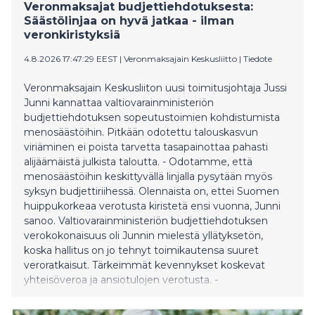
Veronmaksajat budjettiehdotuksesta:
Säästölinjaa on hyvä jatkaa - ilman
veronkiristyksiä
4.8.2026 17:47:29 EEST
|
Veronmaksajain Keskusliitto
|
Tiedote
Veronmaksajain Keskusliiton uusi toimitusjohtaja Jussi
Junni kannattaa valtiovarainministeriön
budjettiehdotuksen sopeutustoimien kohdistumista
menosäästöihin. Pitkään odotettu talouskasvun
viriäminen ei poista tarvetta tasapainottaa pahasti
alijäämäistä julkista taloutta. - Odotamme, että
menosäästöihin keskittyvällä linjalla pysytään myös
syksyn budjettiriihessä. Olennaista on, ettei Suomen
huippukorkeaa verotusta kiristetä ensi vuonna, Junni
sanoo. Valtiovarainministeriön budjettiehdotuksen
verokokonaisuus oli Junnin mielestä yllätyksetön,
koska hallitus on jo tehnyt toimikautensa suuret
veroratkaisut. Tärkeimmät kevennykset koskevat
yhteisöveroa ja ansiotulojen verotusta. -
Veropolitiikassa poukkoilun välttäminen on tärkeää,
joten on hyvä, että yhteisöveron alentamisesta 18