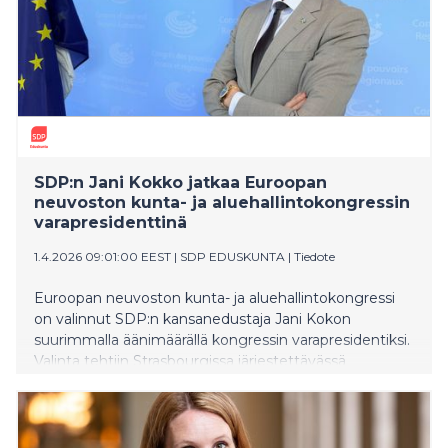
SDP:n Jani Kokko jatkaa Euroopan
neuvoston kunta- ja aluehallintokongressin
varapresidenttinä
1.4.2026 09:01:00 EEST
|
SDP EDUSKUNTA
|
Tiedote
Euroopan neuvoston kunta- ja aluehallintokongressi
on valinnut SDP:n kansanedustaja Jani Kokon
suurimmalla äänimäärällä kongressin varapresidentiksi.
Valinta tehtiin Strasbourgissa järjestettävässä
kongressin 50. istunnossa, joka on järjestön toiminnan
kannalta merkittävä merkkipaalu.