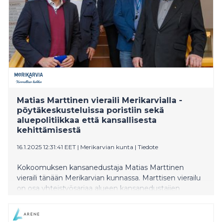
Matias Marttinen vieraili Merikarvialla -
pöytäkeskusteluissa poristiin sekä
aluepolitiikkaa että kansallisesta
kehittämisestä
16.1.2025 12:31:41 EET
|
Merikarvian kunta
|
Tiedote
Kokoomuksen kansanedustaja Matias Marttinen
vieraili tänään Merikarvian kunnassa. Marttisen vierailu
on osa yhteistyösarjaa alueen kansanedustajien
kanssa. Tänään puhutti Merikarvian kunnan tavoitteet
meriväylän, Tuorilan teollisuusalueen ja sen
logistiikkaratkaisujen kehittämisessä . Myös sahan