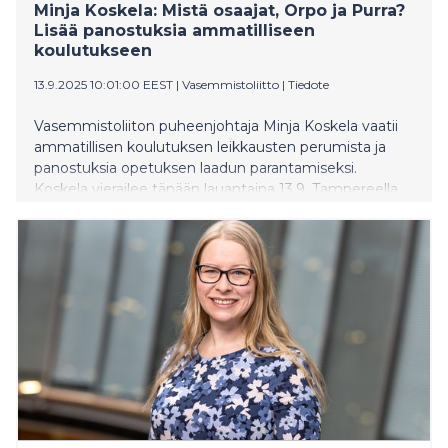
Minja Koskela: Mistä osaajat, Orpo ja Purra?
Lisää panostuksia ammatilliseen
koulutukseen
13.9.2025 10:01:00 EEST
|
Vasemmistoliitto
|
Tiedote
Vasemmistoliiton puheenjohtaja Minja Koskela vaatii
ammatillisen koulutuksen leikkausten perumista ja
panostuksia opetuksen laadun parantamiseksi.
Koskela vierailee tänään lauantaina 13.9. Tampereella.
Hän on tavattavissa Hervannan torilla klo 15.00–15.30 ja
klo 18.00 alkaen ravintola Artturi9:ssä.