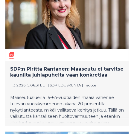
SDP:n Piritta Rantanen: Maaseutu ei tarvitse
kauniita juhlapuheita vaan konkretiaa
11.3.2026 15:06:31 EET
|
SDP EDUSKUNTA
|
Tiedote
Maaseutualueilla 15–64-vuotiaiden määrä vähenee
tulevan vuosikymmenen aikana 20 prosentilla
nykytilanteesta, mikäli vallitseva kehitys jatkuu. Tällä on
vaikutusta kansalliseen huoltovarmuuteen ja etenkin
alkutuotannosta juontaviin moniin arvoketjuihin,
toteaa SDP:n ryhmäpuheen maaseutupoliittisen