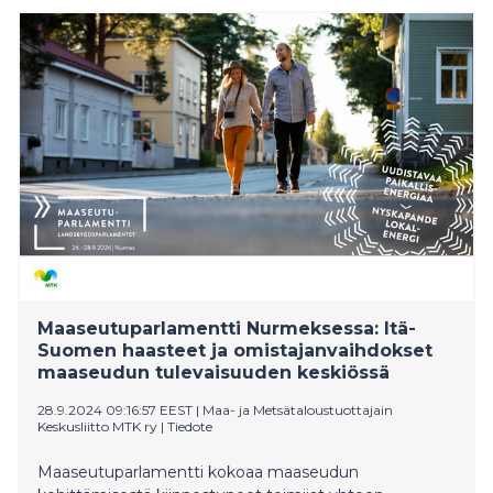
Maaseutuparlamentti Nurmeksessa: Itä-
Suomen haasteet ja omistajanvaihdokset
maaseudun tulevaisuuden keskiössä
28.9.2024 09:16:57 EEST
|
Maa- ja Metsätaloustuottajain
Keskusliitto MTK ry
|
Tiedote
Maaseutuparlamentti kokoaa maaseudun