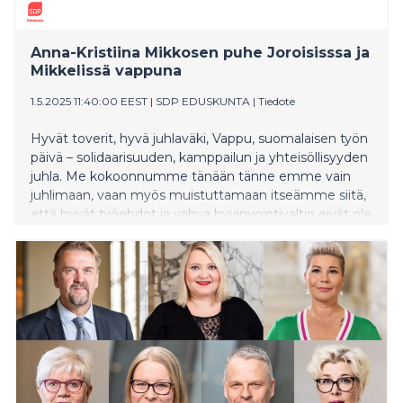
Anna-Kristiina Mikkosen puhe Joroisisssa ja
Mikkelissä vappuna
1.5.2025 11:40:00 EEST
|
SDP EDUSKUNTA
|
Tiedote
Hyvät toverit, hyvä juhlaväki, Vappu, suomalaisen työn
päivä – solidaarisuuden, kamppailun ja yhteisöllisyyden
juhla. Me kokoonnumme tänään tänne emme vain
juhlimaan, vaan myös muistuttamaan itseämme siitä,
että hyvät työehdot ja vahva hyvinvointivaltio eivät ole
asioita, joita voimme pitää itsestäänselvyyksinä.
Hyvinvointiyhteiskunta tarvitsee puolustajansa. Se
vaatii poliittista tahtoa. Rohkeutta puolustaa sitä, mitä
olemme saavuttaneet ja katsoa kohti tulevaa, sekä
uusia rohkeita edistysaskeleita. Olen iloinen ja ylpeä
siitä, että saan tänään puhua teille täällä
Joroisissa/Mikkelissä. Yhdessä niistä monista
paikkakunnista, joissa sosialidemokraatit menestyivät
sekä kunta- että aluevaaleissa. Vaalitulokset puhuivat
selvää kieltä: ihmiset halusivat muutosta. SDP nousi