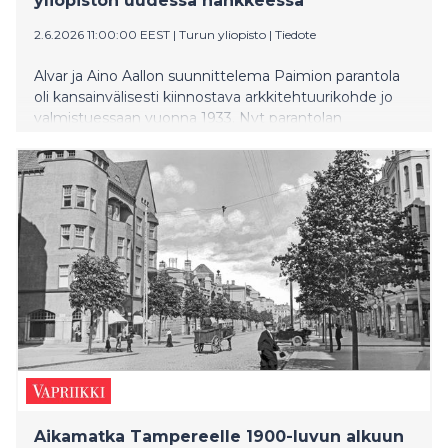
yliopiston uudessa hankkeessa
2.6.2026 11:00:00 EEST
|
Turun yliopisto
|
Tiedote
Alvar ja Aino Aallon suunnittelema Paimion parantola
oli kansainvälisesti kiinnostava arkkitehtuurikohde jo
valmistuessaan vuonna 1933. Nyt parantolan
kulttuurista on tekeillä uusi tutkijoiden kirjoittama
tietokirja.
Aikamatka Tampereelle 1900-luvun alkuun