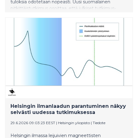
tuloksia odotetaan nopeasti. Uusi suomalainen
pitkittäistutkimus osoittaa, että julkiset tutkimus-,
kehitys- ja innovaatiotuet voivat merkittävästi edistää
yritysten kykyä kehittää tärkeitä innovaatioita, mutta
vaikutukset rakentuvat vähitellen. Tutkimus tarjoaa
ajankohtaista näyttöä kansalliseen ja kansainväliseen
keskusteluun siitä, miten julkinen valta voi tehokkaasti
tukea innovaatiovetoista kasvua ja kilpailukykyä.
Helsingin ilmanlaadun parantuminen näkyy
selvästi uudessa tutkimuksessa
29.6.2026 09:03:23 EEST
|
Helsingin yliopisto
|
Tiedote
Helsingin ilmassa leijuivien magneettisten