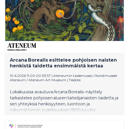
Arcana Borealis esittelee pohjoisen naisten
henkistä taidetta ensimmäistä kertaa
10.6.2026 11:00:00 EEST
|
Ateneumin taidemuseo / Konstmuseet
Ateneum / Ateneum Art Museum
|
Tiedote
Lokakuussa avautuva Arcana Borealis -näyttely
tarkastelee pohjoisen alueen taiteilijanaisten taidetta ja
sen yhteyksiä henkisyyteen, luontoon ja
näkymättömiin todellisuuksiin 1800-luvulta
nykypäivään. Samalla näyttely kytkeytyy ilmiöihin,
jotka ovat vahvasti läsnä myös nykyisessä
populaarikulttuurissa. Ateneumiin näyttely