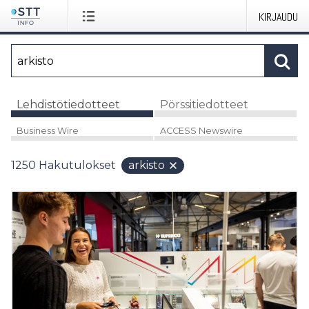
KIRJAUDU
Lehdistötiedotteet
Pörssitiedotteet
Business Wire
ACCESS Newswire
1250
Hakutulokset
arkisto