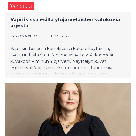
Vapriikissa esillä ylöjärveläisten valokuvia
arjesta
16.6.2026 08:09:15 EEST
|
Vapriikki
|
Tiedote
Vapriikin toisessa kerroksessa kokouskäytävällä,
avautuu tiistaina 16.6. pienoisnäyttely Pirkanmaan
kuvakööri – minun Ylöjärveni. Näyttelyn kuvat
esittelevät Ylöjärven arkea, maisemia, tunnelmia,
toimintaa, muutosta ja ihmisiä vapaaehtoisten
kuvaajien silmin.