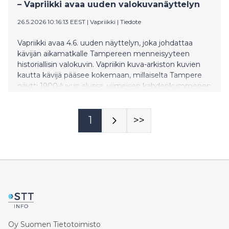
– Vapriikki avaa uuden valokuvanäyttelyn
26.5.2026 10:16:13 EEST
|
Vapriikki
|
Tiedote
Vapriikki avaa 4.6. uuden näyttelyn, joka johdattaa
kävijän aikamatkalle Tampereen menneisyyteen
historiallisin valokuvin. Vapriikin kuva-arkiston kuvien
kautta kävijä pääsee kokemaan, millaiselta Tampere
näytti 1900-luvun alussa, viimeisen kahdenkymmenen
vuoden aikana ennen Suomen itsenäistymistä -
teollisuuskaupunki rakennuksineen, katuineen,
toreineen, tehtaineen ja ihmisineen.
1
>>
Oy Suomen Tietotoimisto