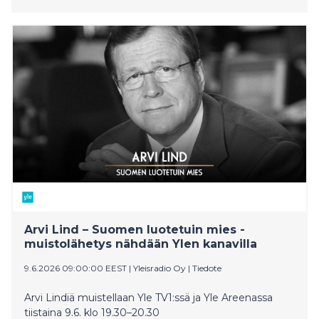
Arvi Lind – Suomen luotetuin mies -
muistolähetys nähdään Ylen kanavilla
9.6.2026 09:00:00 EEST
|
Yleisradio Oy
|
Tiedote
Arvi Lindiä muistellaan Yle TV1:ssä ja Yle Areenassa
tiistaina 9.6. klo 19.30–20.30