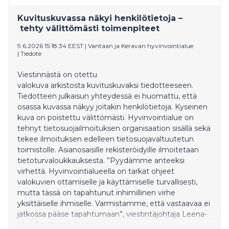
tuo myös poikkeuksellisen materiaalien ja
Kuvituskuvassa näkyi henkilötietoja –
tekniikoiden runsauden.
tehty välittömästi toimenpiteet
9.6.2026 15:18:34 EEST
|
Vantaan ja Keravan hyvinvointialue
|
Tiedote
Viestinnästä on otettu
valokuva arkistosta kuvituskuvaksi tiedotteeseen.
Tiedotteen julkaisun yhteydessä ei huomattu, että
osassa kuvassa näkyy joitakin henkilötietoja. Kyseinen
kuva on poistettu välittömästi. Hyvinvointialue on
tehnyt tietosuojailmoituksen organisaation sisällä sekä
tekee ilmoituksen edelleen tietosuojavaltuutetun
toimistolle. Asianosaisille rekisteröidyille ilmoitetaan
tietoturvaloukkauksesta. ”Pyydämme anteeksi
virhettä. Hyvinvointialueella on tarkat ohjeet
valokuvien ottamiselle ja käyttämiselle turvallisesti,
mutta tässä on tapahtunut inhimillinen virhe
yksittäiselle ihmiselle. Varmistamme, että vastaavaa ei
jatkossa pääse tapahtumaan”, viestintäjohtaja Leena-
Mari Tanskanen kertoo.