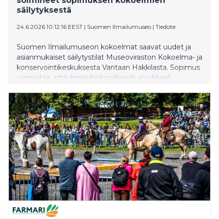
solmineet sopimuksen kokoelmien
säilytyksestä
24.6.2026 10:12:16 EEST
|
Suomen Ilmailumuseo
|
Tiedote
Suomen Ilmailumuseon kokoelmat saavat uudet ja
asianmukaiset säilytystilat Museoviraston Kokoelma- ja
konservointikeskuksesta Vantaan Hakkilasta. Sopimus
varmistaa, että ilmailuhistoriallisesti arvokkaat
dokumentit, valokuvat, esineet ja ilma-alukset siirtyvät
jatkossa korkeatasoisiin säilytystiloihin, joissa niiden
pitkäaikainen säilyminen voidaan turvata parhaalla
mahdollisella tavalla.