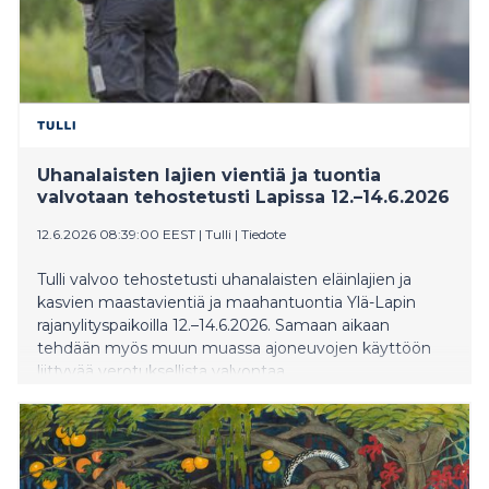
Uhanalaisten lajien vientiä ja tuontia
valvotaan tehostetusti Lapissa 12.–14.6.2026
12.6.2026 08:39:00 EEST
|
Tulli
|
Tiedote
Tulli valvoo tehostetusti uhanalaisten eläinlajien ja
kasvien maastavientiä ja maahantuontia Ylä-Lapin
rajanylityspaikoilla 12.–14.6.2026. Samaan aikaan
tehdään myös muun muassa ajoneuvojen käyttöön
liittyvää verotuksellista valvontaa.