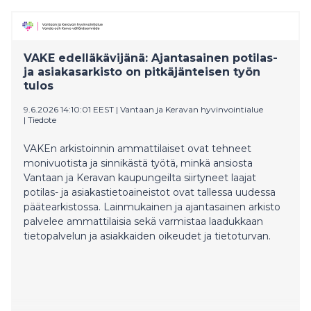
VAKE edelläkävijänä: Ajantasainen potilas-
ja asiakasarkisto on pitkäjänteisen työn
tulos
9.6.2026 14:10:01 EEST
|
Vantaan ja Keravan hyvinvointialue
|
Tiedote
VAKEn arkistoinnin ammattilaiset ovat tehneet
monivuotista ja sinnikästä työtä, minkä ansiosta
Vantaan ja Keravan kaupungeilta siirtyneet laajat
potilas- ja asiakastietoaineistot ovat tallessa uudessa
päätearkistossa. Lainmukainen ja ajantasainen arkisto
palvelee ammattilaisia sekä varmistaa laadukkaan
tietopalvelun ja asiakkaiden oikeudet ja tietoturvan.