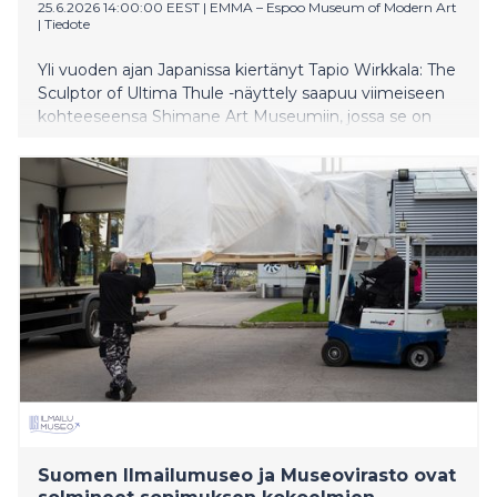
25.6.2026 14:00:00 EEST
|
EMMA – Espoo Museum of Modern Art
|
Tiedote
Yli vuoden ajan Japanissa kiertänyt Tapio Wirkkala: The
Sculptor of Ultima Thule -näyttely saapuu viimeiseen
kohteeseensa Shimane Art Museumiin, jossa se on
esillä 26.6.–31.8.2026.
Suomen Ilmailumuseo ja Museovirasto ovat