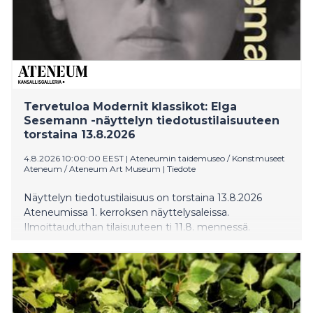
Tervetuloa Modernit klassikot: Elga
Sesemann -näyttelyn tiedotustilaisuuteen
torstaina 13.8.2026
4.8.2026 10:00:00 EEST
|
Ateneumin taidemuseo / Konstmuseet
Ateneum / Ateneum Art Museum
|
Tiedote
Näyttelyn tiedotustilaisuus on torstaina 13.8.2026
Ateneumissa 1. kerroksen näyttelysaleissa.
Ilmoittauduthan tilaisuuteen ti 11.8. mennessä.
Elga Sesemannin näyttely aloittaa Ateneumin
uuden Modernit klassikot -näyttelysarjan.
Sesemannin koko uraa tarkasteleva näyttely on
ensimmäinen
katselmus taiteilijan tuotantoon. Itsenäinen ja