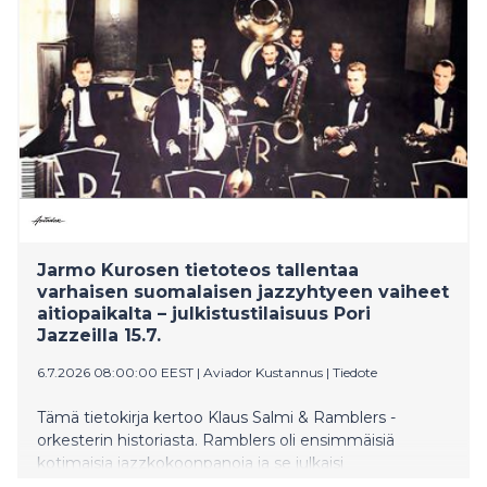
kautta 31.8.2026 saakka.
Jarmo Kurosen tietoteos tallentaa
varhaisen suomalaisen jazzyhtyeen vaiheet
aitiopaikalta – julkistustilaisuus Pori
Jazzeilla 15.7.
6.7.2026 08:00:00 EEST
|
Aviador Kustannus
|
Tiedote
Tämä tietokirja kertoo Klaus Salmi & Ramblers -
orkesterin historiasta. Ramblers oli ensimmäisiä
kotimaisia jazzkokoonpanoja ja se julkaisi
ensimmäisten joukossa olleen jazzlevytyksen