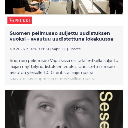
Suomen pelimuseo suljettu uudistuksen
vuoksi – avautuu uudistettuna lokakuussa
4.8.2026 13:07:00 EEST
|
Vapriikki
|
Tiedote
Suomen pelimuseo Vapriikissa on tällä hetkellä suljettu
laajan näyttelyuudistuksen vuoksi. Uudistettu museo
avautuu yleisölle 10.10. entistä laajempana,
saavutettavampana ja elämyksellisempänä.