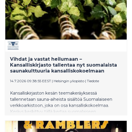
omaehtoinen Sesemann oli modernin ajan taiteen
uudistaja, joka kiinnitti kriitikoiden ja
taideyleisön huomion jo ensimmäisillä
näyttelyillään. Taiteilijan tuotannon
ytimessä ovat hänen lapsuutensa ja evakkomatkansa muisto
Vihdat ja vastat heilumaan –
Kansalliskirjasto tallentaa nyt suomalaista
saunakulttuuria kansalliskokoelmaan
14.7.2026 09:38:55 EEST
|
Helsingin yliopisto
|
Tiedote
Kansalliskirjaston kesän teemakeräyksessä
tallennetaan sauna-aiheista sisältöä Suomalaiseen
verkkoarkistoon, joka on osa kansalliskokoelmaa.
Keräys keskittyy tällä kertaa suomalaiseen
saunakulttuuriin, saunatapahtumiin ja -yhteisöihin
vuonna 2026. Ehdotuksia tallennettavista sauna-
aineistoista voi tehdä avoimen verkkolomakkeen