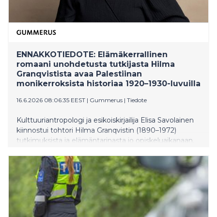
ENNAKKOTIEDOTE: Elämäkerrallinen
romaani unohdetusta tutkijasta Hilma
Granqvistista avaa Palestiinan
monikerroksista historiaa 1920–1930-luvuilla
16.6.2026 08:06:35 EEST
|
Gummerus
|
Tiedote
Kulttuuriantropologi ja esikoiskirjailija Elisa Savolainen
kiinnostui tohtori Hilma Granqvistin (1890–1972)
tutkimuksista ja elämäntarinasta jo opiskeluaikanaan.
6.8. ilmestyvässä romaanissaan Kerro heille oliivipuista
(Gummerus) Savolainen vie lukijan Granqvistin
kenttätutkimusmatkoille Palestiinaan ja Helsingin
yliopistoon, missä naistutkija kohtasi monia
vastoinkäymisiä. Miksi Granqvist jäi Suomessa
pimentoon, vaikka hän teki vaikuttavaa akateemista
tutkimusta?