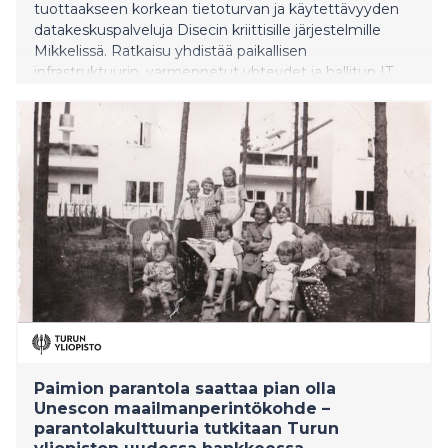
tuottaakseen korkean tietoturvan ja käytettävyyden
datakeskuspalveluja Disecin kriittisille järjestelmille
Mikkelissä. Ratkaisu yhdistää paikallisen
infrastruktuurin, varmennetut yhteydet ja hallitun IT
ympäristön, joka tukee Disecin liiketoimintaa nyt ja
tulevaisuudessa.
Paimion parantola saattaa pian olla
Unescon maailmanperintökohde –
parantolakulttuuria tutkitaan Turun