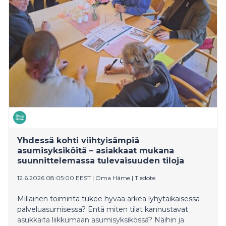
Yhdessä kohti viihtyisämpiä
asumisyksiköitä – asiakkaat mukana
suunnittelemassa tulevaisuuden tiloja
12.6.2026 08:05:00 EEST
|
Oma Häme
|
Tiedote
Millainen toiminta tukee hyvää arkea lyhytaikaisessa
palveluasumisessa? Entä miten tilat kannustavat
asukkaita liikkumaan asumisyksikössä? Näihin ja