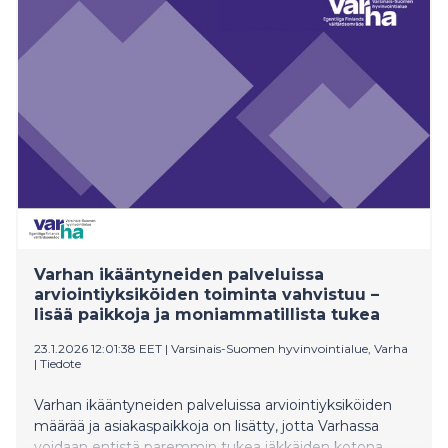
valtuustotyöskentelyn suunnittelu.
Varhan ikääntyneiden palveluissa
arviointiyksiköiden toiminta vahvistuu –
lisää paikkoja ja moniammatillista tukea
23.1.2026 12:01:38 EET
|
Varsinais-Suomen hyvinvointialue, Varha
|
Tiedote
Varhan ikääntyneiden palveluissa arviointiyksiköiden
määrää ja asiakaspaikkoja on lisätty, jotta Varhassa
voidaan entistä paremmin tukea iäkkäiden kotona