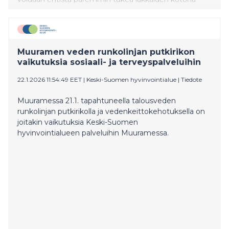
asumista ja toimintakykyä.
Muuramen veden runkolinjan putkirikon
vaikutuksia sosiaali- ja terveyspalveluihin
22.1.2026 11:54:49 EET
|
Keski-Suomen hyvinvointialue
|
Tiedote
Muuramessa 21.1. tapahtuneella talousveden
runkolinjan putkirikolla ja vedenkeittokehotuksella on
joitakin vaikutuksia Keski-Suomen
hyvinvointialueen palveluihin Muuramessa.