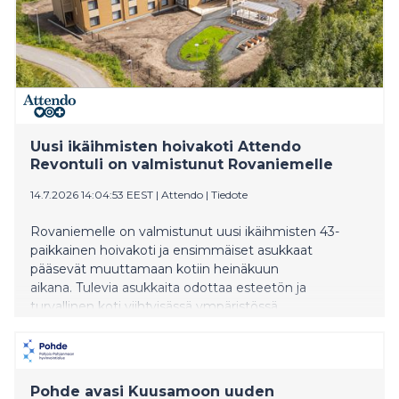
Uusi ikäihmisten hoivakoti Attendo
Revontuli on valmistunut Rovaniemelle
14.7.2026 14:04:53 EEST
|
Attendo
|
Tiedote
Rovaniemelle on valmistunut uusi ikäihmisten 43-
paikkainen hoivakoti ja ensimmäiset asukkaat
pääsevät muuttamaan kotiin heinäkuun
aikana. Tulevia asukkaita odottaa esteetön ja
turvallinen koti viihtyisässä ympäristössä.
Pohde avasi Kuusamoon uuden