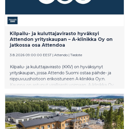
Kilpailu- ja kuluttajavirasto hyväksyi
Attendon yrityskaupan – A-klinikka Oy on
jatkossa osa Attendoa
3.8.2026 09:00:00 EEST
|
Attendo
|
Tiedote
Kilpailu- ja kuluttajavirasto (KKV) on hyväksynyt
yrityskaupan, jossa Attendo Suomi ostaa päihde- ja
riippuvuushoitoon erikoistuneen A-klinikka Oy:n.
Kauppa on astunut virallisesti voimaan. A-klinikka Oy
jatkaa toimintaansa omalla nimellään ja omilla
palveluillaan.