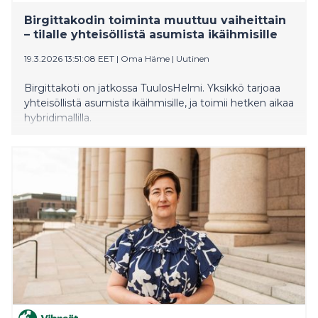
Birgittakodin toiminta muuttuu vaiheittain
– tilalle yhteisöllistä asumista ikäihmisille
19.3.2026 13:51:08 EET
|
Oma Häme
|
Uutinen
Birgittakoti on jatkossa TuulosHelmi. Yksikkö tarjoaa
yhteisöllistä asumista ikäihmisille, ja toimii hetken aikaa
hybridimallilla.