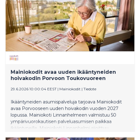
Mainiokodit avaa uuden ikääntyneiden
hoivakodin Porvoon Toukovuoreen
29.6.2026 10:00:04 EEST
|
Mainiokodit
|
Tiedote
Ikääntyneiden asumispalveluja tarjoava Mainiokodit
avaa Porvooseen uuden hoivakodin vuoden 2027
lopussa. Mainiokoti Linnanhelmeen valmistuu 50
ympärivuorokautisen palveluasumisen paikkaa
ikääntyneille. Mainiokoti Linnanhelmi sijoittuu
Toukovuoren vehreälle alueelle.