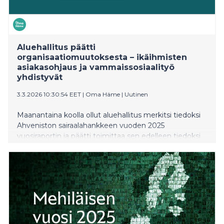
Aluehallitus päätti
organisaatiomuutoksesta – ikäihmisten
asiakasohjaus ja vammaissosiaalityö
yhdistyvät
3.3.2026 10:30:54 EET
|
Oma Häme
|
Uutinen
Maanantaina koolla ollut aluehallitus merkitsi tiedoksi
Ahveniston sairaalahankkeen vuoden 2025
vuosiraportin ja päätti toimittaa sen edelleen tiedoksi
aluevaltuustolle. Vuosiraporttiin on koottu kattavasti
hankkeen eteneminen, kustannukset, hankinnat sekä
riskienhallinta. Hankkeen etenemisestä on raportoitu
säännöllisesti aluehallitukselle ja aluevaltuustolle osana
hankkeen ohjausta ja talouden seurantaa. Aluehallitus
käsitteli kokouksessaan myös hyvinvointialueen
organisaatiorakennetta. Aluehallitus päätti lakkauttaa
ikäihmisten palveluista asiakasohjauksen tulosalueen