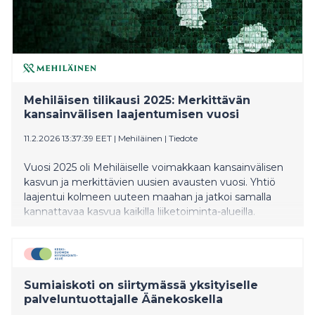
sekä perhe-, sosiaali- ja vammaispalveluista
vammaispalveluiden tulosalueen – muutos astuu
voimaan 31. maaliskuuta. Samalla päätettiin perustaa 1.
huhtikuuta alkaen uusi ikääntyneiden
asiakasohjauksen ja vammaissosiaalityön tulosalue,
joka sijoittuu perhe-, sosiaali- ja vammaispalveluiden
toimialalle. Aluehallitus päätti myös perustaa uudelle
Mehiläisen tilikausi 2025: Merkittävän
tulosalueelle tulosaluejohtajan viran. Uuteen
kansainvälisen laajentumisen vuosi
tulosalueeseen siirtyy ikäihmis
11.2.2026 13:37:39 EET
|
Mehiläinen
|
Tiedote
Vuosi 2025 oli Mehiläiselle voimakkaan kansainvälisen
kasvun ja merkittävien uusien avausten vuosi. Yhtiö
laajentui kolmeen uuteen maahan ja jatkoi samalla
kannattavaa kasvua kaikilla liiketoiminta-alueilla.
Sumiaiskoti on siirtymässä yksityiselle
palveluntuottajalle Äänekoskella