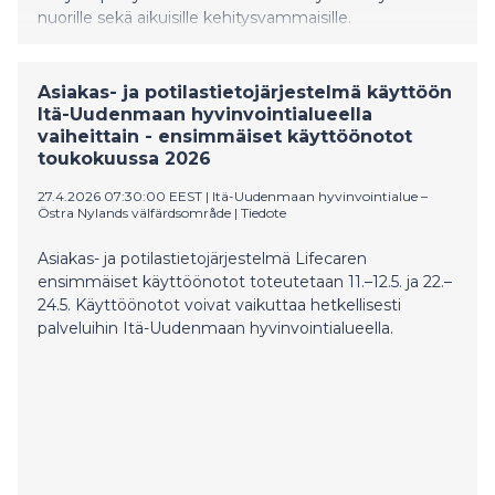
nuorille sekä aikuisille kehitysvammaisille.
Asiakas- ja potilastietojärjestelmä käyttöön
Itä-Uudenmaan hyvinvointialueella
vaiheittain - ensimmäiset käyttöönotot
toukokuussa 2026
27.4.2026 07:30:00 EEST
|
Itä-Uudenmaan hyvinvointialue –
Östra Nylands välfärdsområde
|
Tiedote
Asiakas- ja potilastietojärjestelmä Lifecaren
ensimmäiset käyttöönotot toteutetaan 11.–12.5. ja 22.–
24.5. Käyttöönotot voivat vaikuttaa hetkellisesti
palveluihin Itä-Uudenmaan hyvinvointialueella.