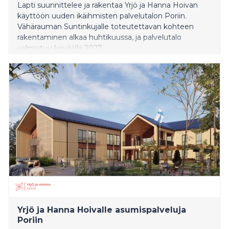
Lapti suunnittelee ja rakentaa Yrjö ja Hanna Hoivan
käyttöön uuden ikäihmisten palvelutalon Poriin.
Vähärauman Suntinkujalle toteutettavan kohteen
rakentaminen alkaa huhtikuussa, ja palvelutalo
valmistuu keväällä 2027.
Yrjö ja Hanna Hoivalle asumispalveluja
Poriin