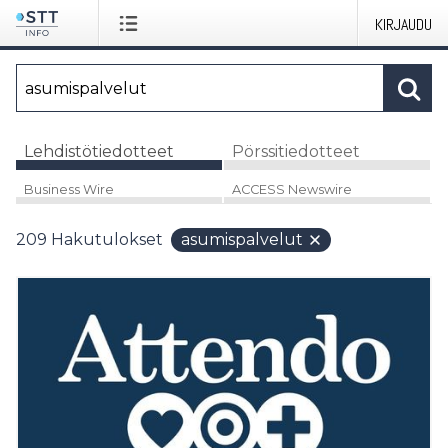
KIRJAUDU
Lehdistötiedotteet
Pörssitiedotteet
Business Wire
ACCESS Newswire
209
Hakutulokset
asumispalvelut