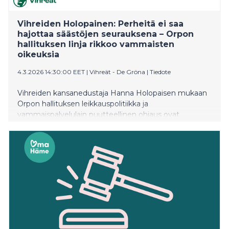
Vihreiden Holopainen: Perheitä ei saa
hajottaa säästöjen seurauksena – Orpon
hallituksen linja rikkoo vammaisten
oikeuksia
4.3.2026 14:30:00 EET
|
Vihreät - De Gröna
|
Tiedote
Vihreiden kansanedustaja Hanna Holopaisen mukaan
Orpon hallituksen leikkauspolitiikka ja
vammaispalvelulain puutteellinen ohjaus ovat
johtaneet tilanteeseen, jossa vammaisten
perusoikeudet vaarantuvat.