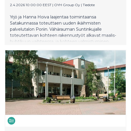
2.4.2026 10:00:00 EEST
|
OYH Group Oy
|
Tiedote
Yrjö ja Hanna Hoiva laajentaa toimintaansa
Satakunnassa toteuttaen uuden ikäihmisten
palvelutalon Poriin. Vähärauman Suntinkujalle
toteutettavan kohteen rakennustyöt alkavat maalis-
huhtikuun vaihteessa, ja kohteen valmistuminen
ajoittuu keväälle 2027. Palvelutalon rakentamisesta
vastaa Rakennusliike Lapti Oy ja kohteen omistajana
toimii Northern Horizonin hallinnoima rahasto.