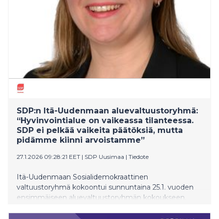
SDP:n Itä-Uudenmaan aluevaltuustoryhmä:
“Hyvinvointialue on vaikeassa tilanteessa.
SDP ei pelkää vaikeita päätöksiä, mutta
pidämme kiinni arvoistamme”
27.1.2026 09:28:21 EET
|
SDP Uusimaa
|
Tiedote
Itä-Uudenmaan Sosialidemokraattinen
valtuustoryhmä kokoontui sunnuntaina 25.1. vuoden
ensimmäiseen aluevaltuustoryhmän kokoukseen.
Kokouksen keskiössä oli valtuustoryhmän
järjestäytyminen vuodelle, sekä kuluvan vuoden