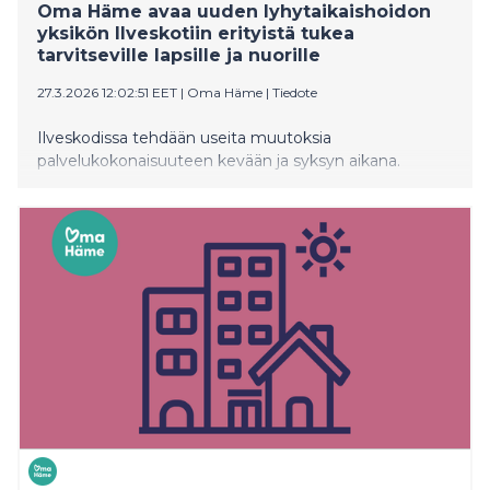
Oma Häme avaa uuden lyhytaikaishoidon
yksikön Ilveskotiin erityistä tukea
tarvitseville lapsille ja nuorille
27.3.2026 12:02:51 EET
|
Oma Häme
|
Tiedote
Ilveskodissa tehdään useita muutoksia
palvelukokonaisuuteen kevään ja syksyn aikana.