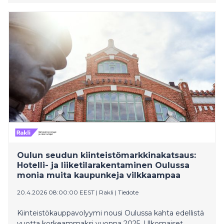
Oulun seudun kiinteistömarkkinakatsaus:
Hotelli- ja liiketilarakentaminen Oulussa
monia muita kaupunkeja vilkkaampaa
20.4.2026 08:00:00 EEST
|
Rakli
|
Tiedote
Kiinteistökauppavolyymi nousi Oulussa kahta edellistä
vuotta korkeammaksi vuonna 2025. Ulkomaiset