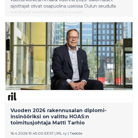
sijoittajat olivat osapuolina useissa Oulun seudulla
tehdyissä merkittävissä kaupoissa.
Asuntorakentamisen volyymit ovat pysyneet matalina,
ja etenkin vapaarahoitteinen vuokra-
asuntorakentaminen on edelleen Oulussa
pysähdyksissä. Hotellirakentamisen volyymit ovat
kuitenkin Oulussa muuta maata korkeampia, ja
toimitilarakentaminen on pysynyt muutenkin melko
aktiivisena. Sekä vuokra-asuntojen että toimistojen
käyttöasteet ovat Oulussa melko korkeita muihin
suuriin kaupunkeihin verrattuna. Asuntovuokrat ovat
kuitenkin viimeisen vuoden aikana laskeneet. Oulun
keskustan toimistojen ja liiketilojen vuokrakehitys on
tasaista.
Vuoden 2026 rakennusalan diplomi-
insinööriksi on valittu HOAS:n
toimitusjohtaja Matti Tarhio
16.4.2026 19:45:00 EEST
|
RIL ry
|
Tiedote