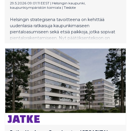
29.5.2026 09:01:11 EEST
|
Helsingin kaupunki,
kaupunkiympäristön toimiala
|
Tiedote
Helsingin strategisena tavoitteena on kehittää
uudenlaisia ratkaisuja kaupunkimaiseen
pientaloasumiseen sekä etsiä paikkoja, jotka sopivat
pientalorakentamiseen. Nyt päätöksentekoon on
tulossa pientaloalueiden kaavoitukseen ja
tontinluovutukseen liittyvät yleiset periaatteet.