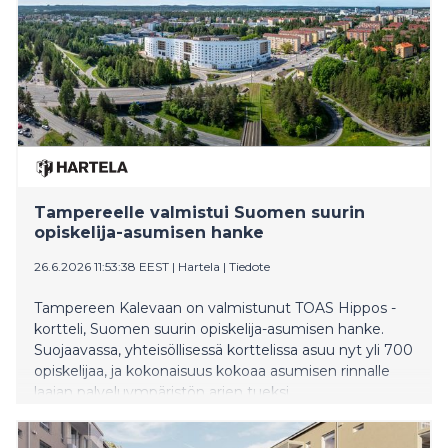
Tampereelle valmistui Suomen suurin
opiskelija-asumisen hanke
26.6.2026 11:53:38 EEST
|
Hartela
|
Tiedote
Tampereen Kalevaan on valmistunut TOAS Hippos -
kortteli, Suomen suurin opiskelija-asumisen hanke.
Suojaavassa, yhteisöllisessä korttelissa asuu nyt yli 700
opiskelijaa, ja kokonaisuus kokoaa asumisen rinnalle
laajan palveluympäristön arjen tueksi.