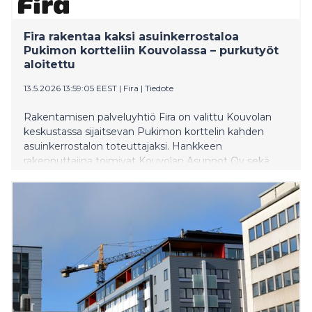
Fira rakentaa kaksi asuinkerrostaloa
Pukimon kortteliin Kouvolassa – purkutyöt
aloitettu
13.5.2026 13:59:05 EEST
|
Fira
|
Tiedote
Rakentamisen palveluyhtiö Fira on valittu Kouvolan
keskustassa sijaitsevan Pukimon korttelin kahden
asuinkerrostalon toteuttajaksi. Hankkeen
rakennuttajina toimivat Kouvolan Asunnot Oy sekä
Kymenlaakson hyvinvointialueen tuki- ja
kiinteistöpalvelut Oy.