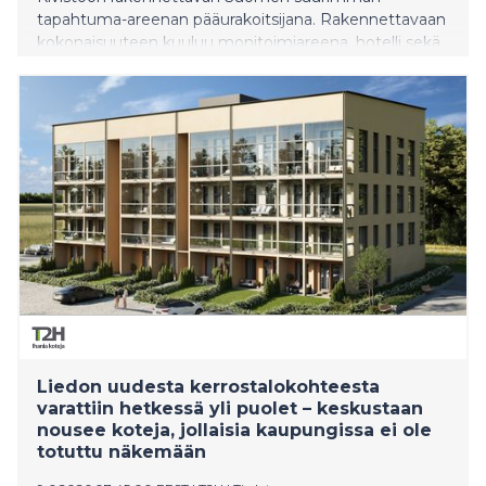
tapahtuma-areenan pääurakoitsijana. Rakennettavaan
kokonaisuuteen kuuluu monitoimiareena, hotelli sekä
pysäköintitalo.
Liedon uudesta kerrostalokohteesta
varattiin hetkessä yli puolet – keskustaan
nousee koteja, jollaisia kaupungissa ei ole
totuttu näkemään