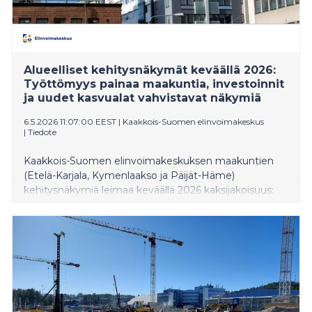
Alueelliset kehitysnäkymät keväällä 2026:
Työttömyys painaa maakuntia, investoinnit
ja uudet kasvualat vahvistavat näkymiä
6.5.2026 11:07:00 EEST
|
Kaakkois-Suomen elinvoimakeskus
|
Tiedote
Kaakkois-Suomen elinvoimakeskuksen maakuntien
(Etelä-Karjala, Kymenlaakso ja Päijät-Häme)
kehitysnäkymiä leimaa keväällä 2026 kaksijakoisuus:
työttömyys on kasvanut ja rakennemuutos rasittaa
työmarkkinoita, mutta samaan aikaan mittavat
investoinnit ja vahvistuva osaamispohja luovat
edellytyksiä alueiden elinvoiman uudistumiselle ja
tulevalle kasvulle. Arviot perustuvat tänään (6.5.)
julkaistuun Alueelliset kehitysnäkymät keväällä 2026-
katsaukseen, joka kokoaa maakunnittain
aluekehittäjien näkemykset alueiden nykytilasta sekä