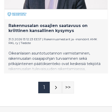
Rakennusalan osaajien saatavuus on
kriittinen kansallinen kysymys
31.3.2026 13:12:23 EEST
|
Rakennusmestarit ja -insinöörit AMK
RKL ry
|
Tiedote
Oikeanlaisen asuntotuotannon varmistaminen,
rakennusalan osaajapohjan turvaaminen sekä
pitkäjänteinen päätöksenteko ovat keskeisiä tekijöitä
rakennusalan tulevaisuuden rakentamisessa,
muistuttaa Rakennusmestarit ja -insinöörit amk RKL
ry.
1
>>