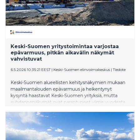
lähiajan näkymistä.
Keski-Suomen yritystoimintaa varjostaa
epävarmuus, pitkän aikavälin näkymät
vahvistuvat
6.5.2026 10:35:21 EEST
|
Keski-Suomen elinvoimakeskus
|
Tiedote
Keski-Suomen alueellisten kehitysnäkymien mukaan
maailmantalouden epävarmuus ja heikentynyt
kysyntä haastavat Keski-Suomen yrityksiä, mutta
suhdannenäkymät ovat parantuneet viime vuodesta.
Asuntorakentaminen ja investoinnit ovat yhä matalalla.
Lisäksi osa yrityksistä kokee, että rahoituksen ehdot
jarruttavat kasvua. Samalla kuitenkin maakunnassa
käynnissä olevat mittavat investoinnit
metsäbiotaloudessa, puolustus- ja turvallisuusalalla