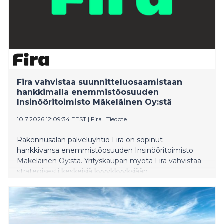
Fira vahvistaa suunnitteluosaamistaan
hankkimalla enemmistöosuuden
Insinööritoimisto Mäkeläinen Oy:stä
10.7.2026 12:09:34 EEST
|
Fira
|
Tiedote
Rakennusalan palveluyhtiö Fira on sopinut
hankkivansa enemmistöosuuden Insinööritoimisto
Mäkeläinen Oy:stä. Yrityskaupan myötä Fira vahvistaa
strategisesti keskeisiä kyvykkyyksiään
rakennesuunnittelussa, tietomallinnuksessa (BIM),
puu- ja betonirakentamisessa sekä rakennusfysiikassa.