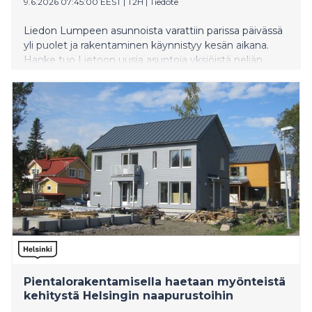
9.6.2026 07:45:00 EEST
|
T2H
|
Tiedote
Liedon Lumpeen asunnoista varattiin parissa päivässä
yli puolet ja rakentaminen käynnistyy kesän aikana.
Hanke tuo Lietoon uusia asuntoja yksiöistä neljän
huoneen perheasuntoihin, joiden huonekorkeus on
jopa 4,5 metriä.
Pientalorakentamisella haetaan myönteistä
kehitystä Helsingin naapurustoihin