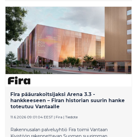
Schneider Electricin Wiser Ready -älykotivalmius.
Fira pääurakoitsijaksi Arena 3.3 -
hankkeeseen – Firan historian suurin hanke
toteutuu Vantaalle
11.6.2026 09:01:04 EEST
|
Fira
|
Tiedote
Rakennusalan palveluyhtiö Fira toimii Vantaan
Kivistöön rakennettavan Suomen suurimman