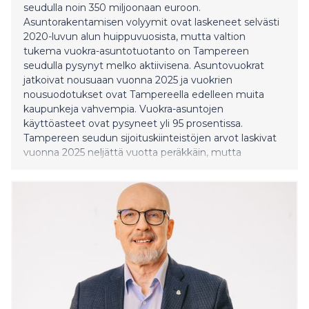
seudulla noin 350 miljoonaan euroon.
Asuntorakentamisen volyymit ovat laskeneet selvästi
2020-luvun alun huippuvuosista, mutta valtion
tukema vuokra-asuntotuotanto on Tampereen
seudulla pysynyt melko aktiivisena. Asuntovuokrat
jatkoivat nousuaan vuonna 2025 ja vuokrien
nousuodotukset ovat Tampereella edelleen muita
kaupunkeja vahvempia. Vuokra-asuntojen
käyttöasteet ovat pysyneet yli 95 prosentissa.
Tampereen seudun sijoituskiinteistöjen arvot laskivat
vuonna 2025 neljättä vuotta peräkkäin, mutta
kokonaistuotto oli jälleen koko maan keskiarvon
yläpuolella.