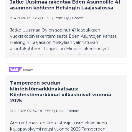
Jatke Uusimaa rakentaa Eden Asunnoille 41
asunnon kohteen Helsingin Laajasalossa
15.4.2026 09:18:50 EEST
|
Jatke Oy
|
Tiedote
Jatke Uusimaa Oy on sopinut 41 laadukkaan
vuokrakodin rakentamisesta Eden Asuntojen kanssa.
Helsingin Laajasalon Yliskylään valmistuvan
asuntokohteen, Laajasalon Minean rakennustyöt
alkavat heti, ja sen on tarkoitus valmistua vuonna
2027.
Tampereen seudun
kiinteistömarkkinakatsaus:
Kiinteistömarkkinat vilkastuivat vuonna
2025
13.4.2026 07:30:00 EEST
|
Rakli
|
Tiedote
Ammattimaisten kiinteistösijoitusmarkkinoiden
kauppavolyymi nousi vuonna 2025 Tampereen