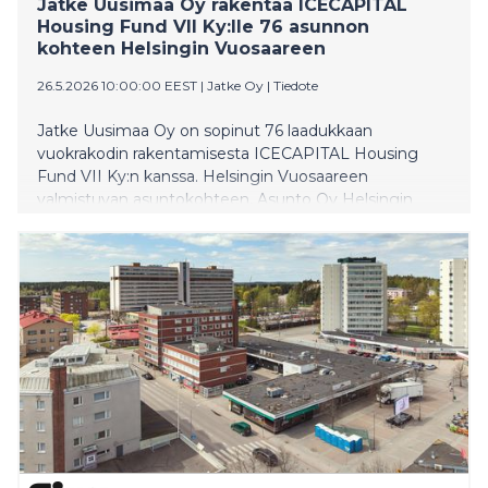
Jatke Uusimaa Oy rakentaa ICECAPITAL
Housing Fund VII Ky:lle 76 asunnon
kohteen Helsingin Vuosaareen
26.5.2026 10:00:00 EEST
|
Jatke Oy
|
Tiedote
Jatke Uusimaa Oy on sopinut 76 laadukkaan
vuokrakodin rakentamisesta ICECAPITAL Housing
Fund VII Ky:n kanssa. Helsingin Vuosaareen
valmistuvan asuntokohteen, Asunto Oy Helsingin
Evian, rakennustyöt alkavat heti. Kohde valmistuu
vuoden 2027 lopulla.