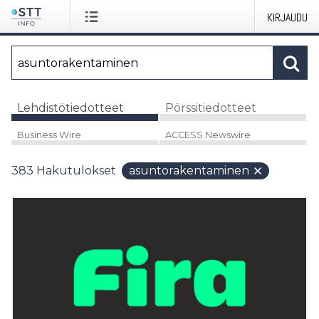
KIRJAUDU
Lehdistötiedotteet
Pörssitiedotteet
Business Wire
ACCESS Newswire
383
Hakutulokset
asuntorakentaminen