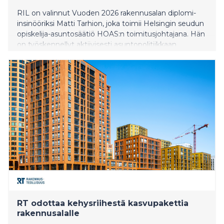
RIL on valinnut Vuoden 2026 rakennusalan diplomi-
insinööriksi Matti Tarhion, joka toimii Helsingin seudun
opiskelija-asuntosäätiö HOAS:n toimitusjohtajana. Hän
on työskennellyt aktiivisesti asuntopolitiikkaan,
opiskelija-asumiseen ja rakennuttamiseen liittyvien
kysymysten parissa yli 30 vuotta.
RT odottaa kehysriihestä kasvupakettia
rakennusalalle