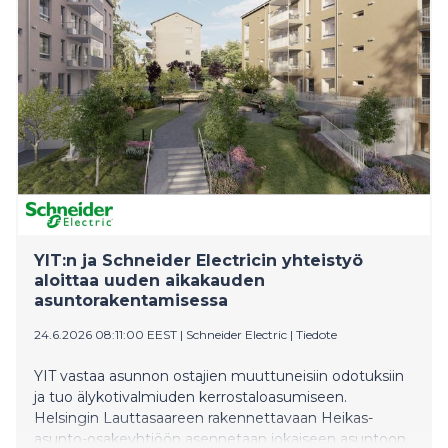
YIT:n ja Schneider Electricin yhteistyö
aloittaa uuden aikakauden
asuntorakentamisessa
24.6.2026 08:11:00 EEST
|
Schneider Electric
|
Tiedote
YIT vastaa asunnon ostajien muuttuneisiin odotuksiin
ja tuo älykotivalmiuden kerrostaloasumiseen.
Helsingin Lauttasaareen rakennettavaan Heikas-
asunto-osakeyhtiöön asennetaan jokaiseen asuntoon