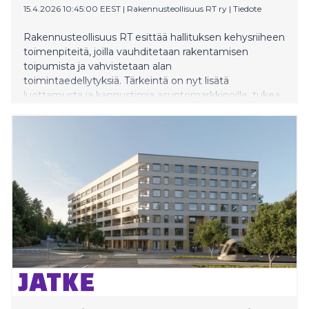
15.4.2026 10:45:00 EEST
|
Rakennusteollisuus RT ry
|
Tiedote
Rakennusteollisuus RT esittää hallituksen kehysriiheen
toimenpiteitä, joilla vauhditetaan rakentamisen
toipumista ja vahvistetaan alan
toimintaedellytyksiä. Tärkeintä on nyt lisätä
luottamusta ja kannustimia asuntomarkkinoille, tukea
välttämättömiä peruskorjaushankkeita sekä lieventää
polttoaineiden hintojen aiheuttamaa
kustannusnousua.