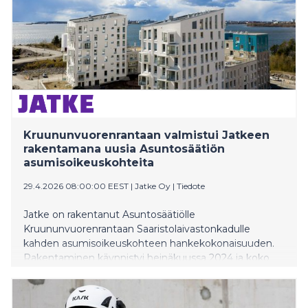
sekä teknologia- ja energiasektorilla luovat vahvan
pohjan pidemmän aikavälin kasvulle ja elinvoimalle.
Kruununvuorenrantaan valmistui Jatkeen
rakentamana uusia Asuntosäätiön
asumisoikeuskohteita
29.4.2026 08:00:00 EEST
|
Jatke Oy
|
Tiedote
Jatke on rakentanut Asuntosäätiölle
Kruununvuorenrantaan Saaristolaivastonkadulle
kahden asumisoikeuskohteen hankekokonaisuuden.
Rakentaminen käynnistyi heinäkuussa 2024 ja koko
urakka valmistui huhtikuun lopulla 2026.