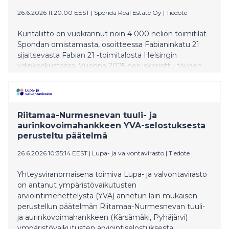
26.6.2026 11:20:00 EEST
|
Sponda Real Estate Oy
|
Tiedote
Kuntaliitto on vuokrannut noin 4 000 neliön toimitilat
Spondan omistamasta, osoitteessa Fabianinkatu 21
sijaitsevasta Fabian 21 -toimitalosta Helsingin
ydinkeskustassa. Vuonna 2025 peruskorjattu täyden
palvelun talo tarjoaa Kuntaliitolle uudistetut tilat ja
runsaan kattauksen arjen sujuvuutta helpottavia
palveluja.
Riitamaa-Nurmesnevan tuuli- ja
aurinkovoimahankkeen YVA-selostuksesta
perusteltu päätelmä
26.6.2026 10:35:14 EEST
|
Lupa- ja valvontavirasto
|
Tiedote
Yhteysviranomaisena toimiva Lupa- ja valvontavirasto
on antanut ympäristövaikutusten
arviointimenettelystä (YVA) annetun lain mukaisen
perustellun päätelmän Riitamaa-Nurmesnevan tuuli-
ja aurinkovoimahankkeen (Kärsämäki, Pyhäjärvi)
ympäristövaikutusten arviointiselostuksesta.