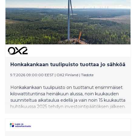
miljoonaa euroa
Honkakankaan tuulipuisto tuottaa jo sähköä
9.7.2026 09:00:00 EEST
|
OX2 Finland
|
Tiedote
Honkakankaan tuulipuisto on tuottanut ensimmäiset
kilowattituntinsa heinäkuun alussa, noin kuukauden
suunniteltua aikataulua edellä ja vain noin 15 kuukautta
huhtikuussa 2025 tehdyn investointipäätöksen jälkeen.