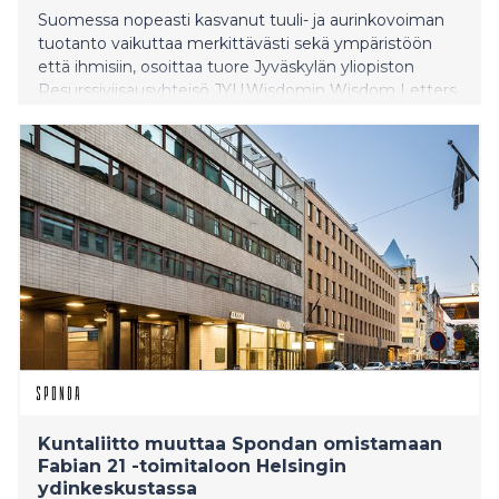
Suomessa nopeasti kasvanut tuuli- ja aurinkovoiman
tuotanto vaikuttaa merkittävästi sekä ympäristöön
että ihmisiin, osoittaa tuore Jyväskylän yliopiston
Resurssiviisausyhteisö JYU.Wisdomin Wisdom Letters
-julkaisusarjassa ilmestynyt vertaisarvioitu artikkeli.
Vaikka yksittäisiä hankkeita tarkastellaan
yksityiskohtaisesti, eivät nykyiset suunnittelu- ja
arviointikäytännöt riitä niiden yhteisvaikutusten
hallintaan. Politiikkasuosituksia sisältävän julkaisun ovat
laatineet neljä tutkijaa Suomen ympäristökeskuksesta,
Itä-Suomen yliopistosta ja Turun yliopistosta.
Kuntaliitto muuttaa Spondan omistamaan
Fabian 21 -toimitaloon Helsingin
ydinkeskustassa