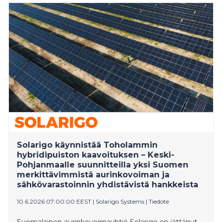
vähentyi huomattavasti.
Solarigo käynnistää Toholammin
hybridipuiston kaavoituksen – Keski-
Pohjanmaalle suunnitteilla yksi Suomen
merkittävimmistä aurinkovoiman ja
sähkövarastoinnin yhdistävistä hankkeista
10.6.2026 07:00:00 EEST
|
Solarigo Systems
|
Tiedote
Suomalainen aurinkovoimayhtiö Solarigo on jättänyt