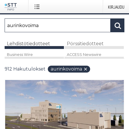
KIRJAUDU
Lehdistötiedotteet
Pörssitiedotteet
Business Wire
ACCESS Newswire
912
Hakutulokset
aurinkovoima