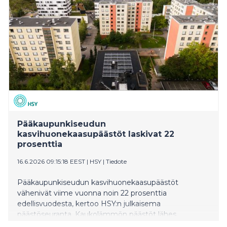
puolittuivat, koska fossiilisten polttoaineiden käyttö
vähentyi huomattavasti.
Pääkaupunkiseudun
kasvihuonekaasupäästöt laskivat 22
prosenttia
16.6.2026 09:15:18 EEST
|
HSY
|
Tiedote
Pääkaupunkiseudun kasvihuonekaasupäästöt
vähenivät viime vuonna noin 22 prosenttia
edellisvuodesta, kertoo HSY:n julkaisema
päästöseuranta. Kaukolämmön päästöt lähes
puolittuivat, koska fossiilisten polttoaineiden käyttö