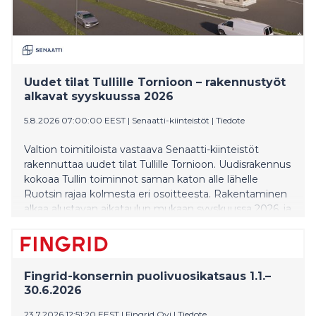
Uudet tilat Tullille Tornioon – rakennustyöt
alkavat syyskuussa 2026
5.8.2026 07:00:00 EEST
|
Senaatti-kiinteistöt
|
Tiedote
Valtion toimitiloista vastaava Senaatti-kiinteistöt
rakennuttaa uudet tilat Tullille Tornioon. Uudisrakennus
kokoaa Tullin toiminnot saman katon alle lähelle
Ruotsin rajaa kolmesta eri osoitteesta. Rakentaminen
alkaa alustavan aikataulun mukaan syyskuussa 2026, ja
työt valmistuvat arviolta loppukeväällä 2028.
Fingrid-konsernin puolivuosikatsaus 1.1.–
30.6.2026
23.7.2026 12:51:20 EEST
|
Fingrid Oyj
|
Tiedote