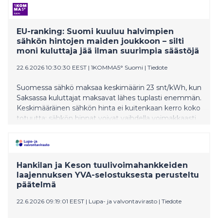
EU-ranking: Suomi kuuluu halvimpien
sähkön hintojen maiden joukkoon – silti
moni kuluttaja jää ilman suurimpia säästöjä
22.6.2026 10:30:30 EEST
|
1KOMMA5° Suomi
|
Tiedote
Suomessa sähkö maksaa keskimäärin 23 snt/kWh, kun
Saksassa kuluttajat maksavat lähes tuplasti enemmän.
Keskimääräinen sähkön hinta ei kuitenkaan kerro koko
totuutta: sähkön hinnat voivat vaihdella voimakkaasti.
Joustava kulutus, energiavarastot ja älykäs
energiahallinta voivat tuoda kuluttajille merkittäviä
lisäsäästöjä.
Hankilan ja Keson tuulivoimahankkeiden
laajennuksen YVA-selostuksesta perusteltu
päätelmä
22.6.2026 09:19:01 EEST
|
Lupa- ja valvontavirasto
|
Tiedote