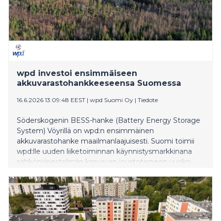
wpd investoi ensimmäiseen
akkuvarastohankkeeseensa Suomessa
16.6.2026 13:09:48 EEST
|
wpd Suomi Oy
|
Tiedote
Söderskogenin BESS-hanke (Battery Energy Storage
System) Vöyrillä on wpd:n ensimmäinen
akkuvarastohanke maailmanlaajuisesti. Suomi toimii
wpd:lle uuden liiketoiminnan käynnistysmarkkinana
sähkönjärjestelmän kasvavan joustotarpeen vuoksi.