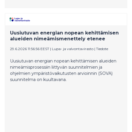
Uusiutuvan energian nopean kehittämisen
alueiden nimeämismenettely etenee
29.6.2026 11:56:56 EEST
|
Lupa- ja valvontavirasto
|
Tiedote
Uusiutuvan energian nopean kehittämisen alueiden
nimeämisprosessiin liittyvän suunnitelmien ja
ohjelmien ympäristövaikutusten arvioinnin (SOVA)
suunnitelma on kuultavana.