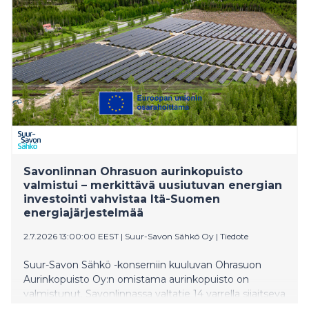
Savonlinnan Ohrasuon aurinkopuisto
valmistui – merkittävä uusiutuvan energian
investointi vahvistaa Itä-Suomen
energiajärjestelmää
2.7.2026 13:00:00 EEST
|
Suur-Savon Sähkö Oy
|
Tiedote
Suur-Savon Sähkö -konserniin kuuluvan Ohrasuon
Aurinkopuisto Oy:n omistama aurinkopuisto on
valmistunut. Savonlinnassa valtatie 14 varrella sijaitseva
9 megawatin (MWp) aurinkopuisto on yksi Itä-