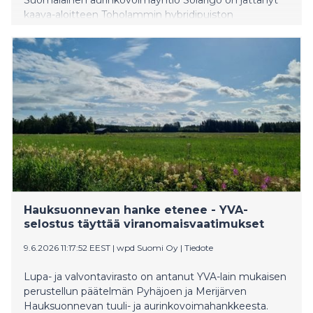
kaava-aloitteen Toholammin hybridipuiston
kaavoittamiseksi. Noin 250 megawatin hanke yhdistää
aurinkovoiman ja sähkövaraston (battery energy
storage system, BESS), ja sen tavoitteena on
vahvistaa alueen asemaa puhtaan energiantuotannon
keskittymänä.
Hauksuonnevan hanke etenee - YVA-
selostus täyttää viranomaisvaatimukset
9.6.2026 11:17:52 EEST
|
wpd Suomi Oy
|
Tiedote
Lupa- ja valvontavirasto on antanut YVA-lain mukaisen
perustellun päätelmän Pyhäjoen ja Merijärven
Hauksuonnevan tuuli- ja aurinkovoimahankkeesta.