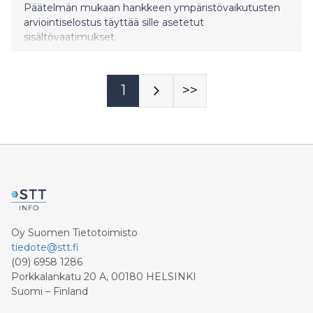
Päätelmän mukaan hankkeen ympäristövaikutusten
arviointiselostus täyttää sille asetetut
sisältövaatimukset.
1
>>
Oy Suomen Tietotoimisto
tiedote@stt.fi
(09) 6958 1286
Porkkalankatu 20 A, 00180 HELSINKI
Suomi – Finland