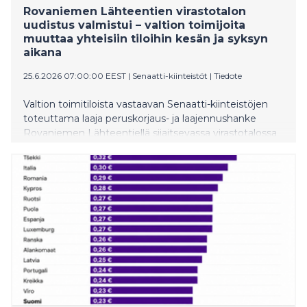
Rovaniemen Lähteentien virastotalon
uudistus valmistui – valtion toimijoita
muuttaa yhteisiin tiloihin kesän ja syksyn
aikana
25.6.2026 07:00:00 EEST
|
Senaatti-kiinteistöt
|
Tiedote
Valtion toimitiloista vastaavan Senaatti-kiinteistöjen
toteuttama laaja peruskorjaus- ja laajennushanke
Rovaniemen Lähteentiellä sijaitsevassa virastotalossa
valmistui kesäkuussa. Hankkeen myötä aiemmin
huonetoimistoihin perustunut toimistorakennus
muuttui moderniksi viiden toimijan yhteiseksi
monitilaympäristöksi.