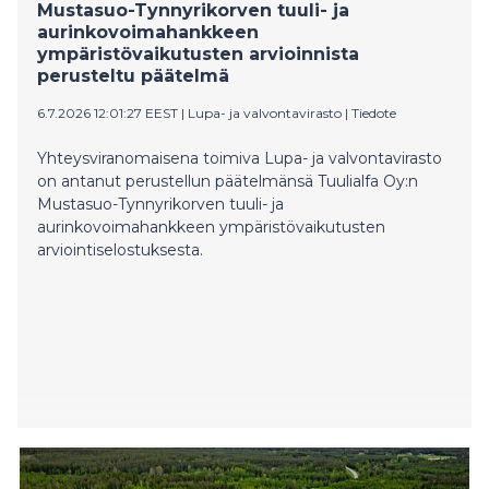
Mustasuo-Tynnyrikorven tuuli- ja
aurinkovoimahankkeen
ympäristövaikutusten arvioinnista
perusteltu päätelmä
6.7.2026 12:01:27 EEST
|
Lupa- ja valvontavirasto
|
Tiedote
Yhteysviranomaisena toimiva Lupa- ja valvontavirasto
on antanut perustellun päätelmänsä Tuulialfa Oy:n
Mustasuo-Tynnyrikorven tuuli- ja
aurinkovoimahankkeen ympäristövaikutusten
arviointiselostuksesta.