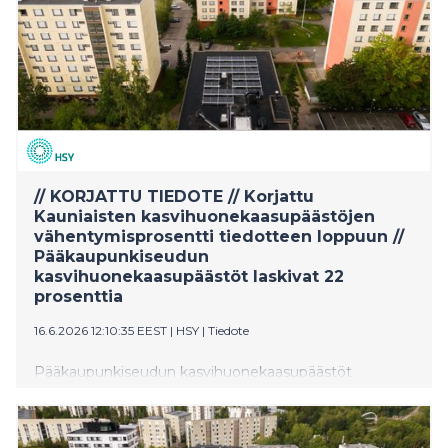
// KORJATTU TIEDOTE // Korjattu
Kauniaisten kasvihuonekaasupäästöjen
vähentymisprosentti tiedotteen loppuun //
Pääkaupunkiseudun
kasvihuonekaasupäästöt laskivat 22
prosenttia
16.6.2026 12:10:35 EEST
|
HSY
|
Tiedote
Pääkaupunkiseudun kasvihuonekaasupäästöt
vähenivät viime vuonna noin 22 prosenttia
edellisvuodesta, kertoo HSY:n julkaisema
päästöseuranta. Kaukolämmön päästöt lähes