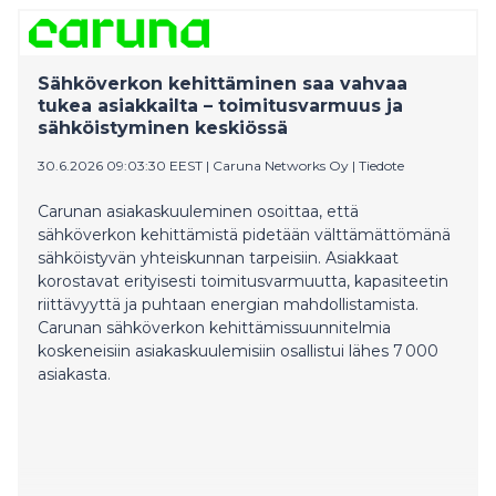
Suomen ensimmäisistä teollisen mittaluokan
aurinkovoimaloista ja merkittävä askel yhtiön
uusiutuvan energiantuotannon kasvattamisessa.
Sähköverkon kehittäminen saa vahvaa
tukea asiakkailta – toimitusvarmuus ja
sähköistyminen keskiössä
30.6.2026 09:03:30 EEST
|
Caruna Networks Oy
|
Tiedote
Carunan asiakaskuuleminen osoittaa, että
sähköverkon kehittämistä pidetään välttämättömänä
sähköistyvän yhteiskunnan tarpeisiin. Asiakkaat
korostavat erityisesti toimitusvarmuutta, kapasiteetin
riittävyyttä ja puhtaan energian mahdollistamista.
Carunan sähköverkon kehittämissuunnitelmia
koskeneisiin asiakaskuulemisiin osallistui lähes 7 000
asiakasta.