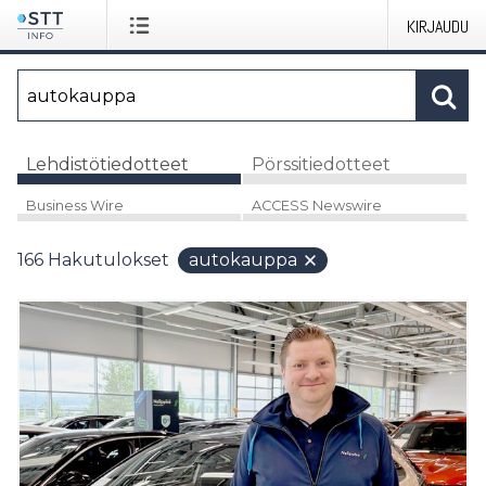
KIRJAUDU
Lehdistötiedotteet
Pörssitiedotteet
Business Wire
ACCESS Newswire
166
Hakutulokset
autokauppa