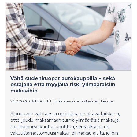
Vältä sudenkuopat autokaupoilla – sekä
ostajalla että myyjällä riski ylimääräisiin
maksuihin
24.2.2026 06:11:00 EET
|
Liikennevakuutuskeskus
|
Tiedote
Ajoneuvon vaihtaessa omistajaa on oltava tarkkana,
ettei joudu maksamaan turhia ylimääräisiä maksuja.
Jos liikennevakuutus unohtuu, seurauksena on
vakuuttamattomuusmaksu, eli maksu ajalta, jolloin