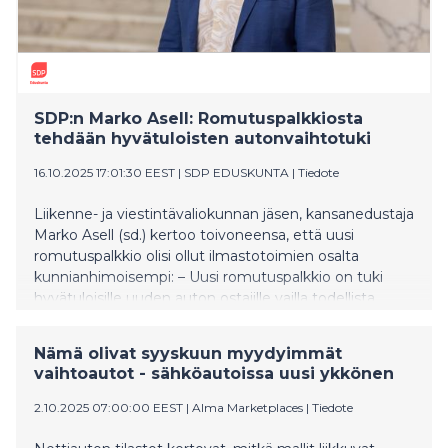
SDP:n Marko Asell: Romutuspalkkiosta
tehdään hyvätuloisten autonvaihtotuki
16.10.2025 17:01:30 EEST
|
SDP EDUSKUNTA
|
Tiedote
Liikenne- ja viestintävaliokunnan jäsen, kansanedustaja
Marko Asell (sd.) kertoo toivoneensa, että uusi
romutuspalkkio olisi ollut ilmastotoimien osalta
kunnianhimoisempi: – Uusi romutuspalkkio on tuki
hyvätuloisille uuden auton ostajille vailla todellista
ohjausta nolla- tai vähäpäästöisiin kulkuneuvoihin.
Nämä olivat syyskuun myydyimmät
vaihtoautot - sähköautoissa uusi ykkönen
2.10.2025 07:00:00 EEST
|
Alma Marketplaces
|
Tiedote