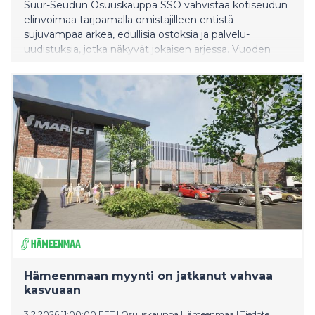
Suur-Seudun Osuuskauppa SSO vahvistaa kotiseudun
elinvoimaa tarjoamalla omistajilleen entistä
sujuvampaa arkea, edullisia ostoksia ja palvelu-
uudistuksia, jotka näkyvät jokaisen arjessa. Vuoden
2025 aikana uudistukset, paikalliset teot ja henkilöstön
hyvinvointiin panostaminen ovat tuoneet
konkreettista hyötyä asiakasomistajille – aina
digipalveluista lähikauppoihin ja nuorten
kesätyöpolkuun saakka.
Hämeenmaan myynti on jatkanut vahvaa
kasvuaan
3.2.2026 11:00:00 EET
|
Osuuskauppa Hämeenmaa
|
Tiedote