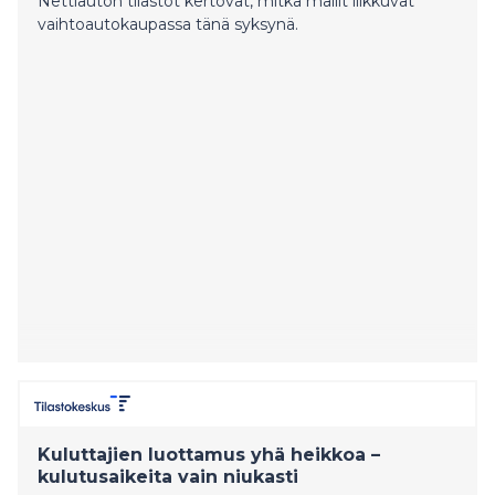
Nettiauton tilastot kertovat, mitkä mallit liikkuvat
vaihtoautokaupassa tänä syksynä.
Kuluttajien luottamus yhä heikkoa –
kulutusaikeita vain niukasti