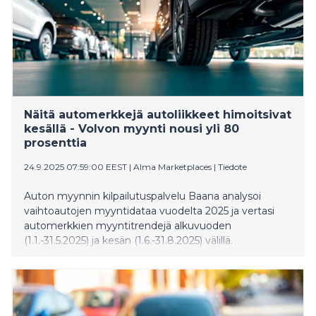
Näitä automerkkejä autoliikkeet himoitsivat
kesällä - Volvon myynti nousi yli 80
prosenttia
24.9.2025 07:59:00 EEST
|
Alma Marketplaces
|
Tiedote
Auton myynnin kilpailutuspalvelu Baana analysoi
vaihtoautojen myyntidataa vuodelta 2025 ja vertasi
automerkkien myyntitrendejä alkuvuoden
(1.1.-31.5.2025) ja kesän (1.6.-31.8.2025) välillä.