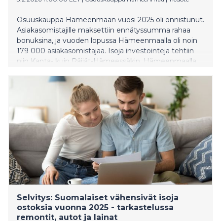
Osuuskauppa Hämeenmaan vuosi 2025 oli onnistunut.
Asiakasomistajille maksettiin ennätyssumma rahaa
bonuksina, ja vuoden lopussa Hämeenmaalla oli noin
179 000 asiakasomistajaa. Isoja investointeja tehtiin
niin Kanta- kuin Päijät-Hämeessäkin. Hämeenmaalla
oli vuoden lopussa 3 257 työntekijää. Osuuskaupan
koko henkilöstö saa ylimääräisen tulospalkkion viime
vuodesta.
Selvitys: Suomalaiset vähensivät isoja
ostoksia vuonna 2025 - tarkastelussa
remontit, autot ja lainat