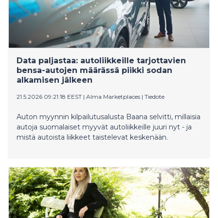
Data paljastaa: autoliikkeille tarjottavien
bensa-autojen määrässä piikki sodan
alkamisen jälkeen
21.5.2026 09:21:18 EEST
|
Alma Marketplaces
|
Tiedote
Auton myynnin kilpailutusalusta Baana selvitti, millaisia
autoja suomalaiset myyvät autoliikkeille juuri nyt - ja
mistä autoista liikkeet taistelevat keskenään.