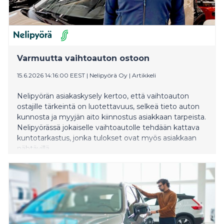
Varmuutta vaihtoauton ostoon
15.6.2026 14:16:00 EEST
|
Nelipyörä Oy
|
Artikkeli
Nelipyörän asiakaskysely kertoo, että vaihtoauton
ostajille tärkeintä on luotettavuus, selkeä tieto auton
kunnosta ja myyjän aito kiinnostus asiakkaan tarpeista.
Nelipyörässä jokaiselle vaihtoautolle tehdään kattava
kuntotarkastus, jonka tulokset ovat myös asiakkaan
nähtävillä.