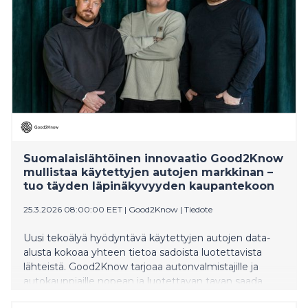
Suomalaislähtöinen innovaatio Good2Know
mullistaa käytettyjen autojen markkinan –
tuo täyden läpinäkyvyyden kaupantekoon
25.3.2026 08:00:00 EET
|
Good2Know
|
Tiedote
Uusi tekoälyä hyödyntävä käytettyjen autojen data-
alusta kokoaa yhteen tietoa sadoista luotettavista
lähteistä. Good2Know tarjoaa autonvalmistajille ja
autokauppiaille nopean ja luotettavan tavan saada
kattavinta ja selkeää ajoneuvodataa käytetyistä