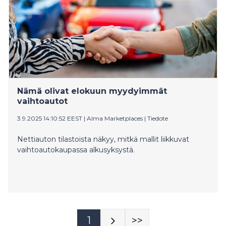
Nämä olivat elokuun myydyimmät
vaihtoautot
3.9.2025 14:10:52 EEST
|
Alma Marketplaces
|
Tiedote
Nettiauton tilastoista näkyy, mitkä mallit liikkuvat
vaihtoautokaupassa alkusyksystä.
1
>>