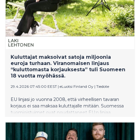
Kuluttajat maksoivat satoja miljoonia
euroja turhaan. Viranomaisen linjaus
“kuluttomasta korjauksesta” tuli Suomeen
18 vuotta myöhässä.
29.4.2026 07:45:00 EEST
|
eLuotsi Finland Oy
|
Tiedote
EU linjasi jo vuonna 2008, että virheellisen tavaran
korjaus ei saa maksaa kuluttajalle mitään. Suomessa
tuomioistuimet ovat noudattaneet EU:n linjaa
vaihtelevasti, mutta kuluttajariitalautakunta vasta nyt.
Lautakunta muutti linjansa 15.4.2026. Viiveen hinnaksi
arvioidaan satoja miljoonia euroja.