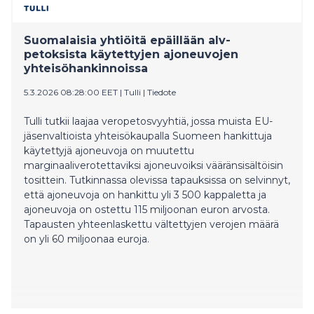
autoista. Yhtiö on juuri kerännyt rahoituskierroksen
kautta miljoona euroa.
Suomalaisia yhtiöitä epäillään alv-
petoksista käytettyjen ajoneuvojen
yhteisöhankinnoissa
5.3.2026 08:28:00 EET
|
Tulli
|
Tiedote
Tulli tutkii laajaa veropetosvyyhtiä, jossa muista EU-
jäsenvaltioista yhteisökaupalla Suomeen hankittuja
käytettyjä ajoneuvoja on muutettu
marginaaliverotettaviksi ajoneuvoiksi vääränsisältöisin
tosittein. Tutkinnassa olevissa tapauksissa on selvinnyt,
että ajoneuvoja on hankittu yli 3 500 kappaletta ja
ajoneuvoja on ostettu 115 miljoonan euron arvosta.
Tapausten yhteenlaskettu vältettyjen verojen määrä
on yli 60 miljoonaa euroja.