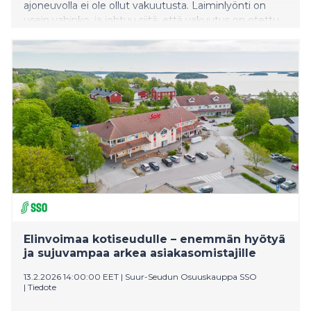
ajoneuvolla ei ole ollut vakuutusta. Laiminlyönti on
usein vahinko, ja johtuu siitä, että vakuutus on otettu
liian myöhään.
Elinvoimaa kotiseudulle – enemmän hyötyä
ja sujuvampaa arkea asiakasomistajille
13.2.2026 14:00:00 EET
|
Suur-Seudun Osuuskauppa SSO
|
Tiedote