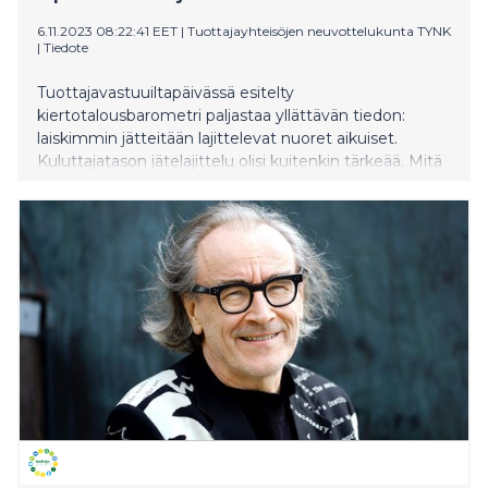
6.11.2023 08:22:41 EET
|
Tuottajayhteisöjen neuvottelukunta TYNK
|
Tiedote
Tuottajavastuuiltapäivässä esitelty
kiertotalousbarometri paljastaa yllättävän tiedon:
laiskimmin jätteitään lajittelevat nuoret aikuiset.
Kuluttajatason jätelajittelu olisi kuitenkin tärkeää. Mitä
paremmin jätteet lajitellaan, sitä paremmin arvokkaat
raaka-aineet saadaan kierrätettyä uusiokäyttöön.