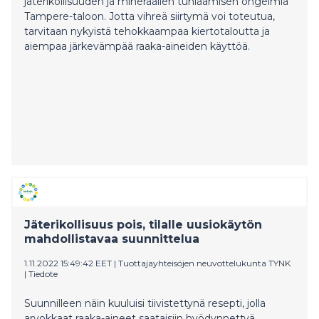
jäterikollisuuden ja mineraalien tuhlaamisen ongelmia
Tampere-taloon. Jotta vihreä siirtymä voi toteutua,
tarvitaan nykyistä tehokkaampaa kiertotaloutta ja
aiempaa järkevämpää raaka-aineiden käyttöä.
Jäterikollisuus pois, tilalle uusiokäytön
mahdollistavaa suunnittelua
1.11.2022 15:49:42 EET
|
Tuottajayhteisöjen neuvottelukunta TYNK
|
Tiedote
Suunnilleen näin kuuluisi tiivistettynä resepti, jolla
arvokkaat raaka-aineet saataisiin hyödynnettyä