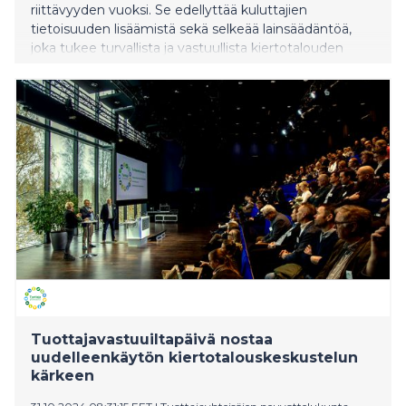
riittävyyden vuoksi. Se edellyttää kuluttajien
tietoisuuden lisäämistä sekä selkeää lainsäädäntöä,
joka tukee turvallista ja vastuullista kiertotalouden
liiketoimintaa.
Tuottajavastuuiltapäivä nostaa
uudelleenkäytön kiertotalouskeskustelun
kärkeen