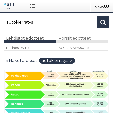
KIRJAUDU
Lehdistötiedotteet
Pörssitiedotteet
Business Wire
ACCESS Newswire
15
Hakutulokset
autokierrätys