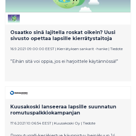
Osaatko sinä lajitella roskat oikein? Uusi
sivusto opettaa lapsille kierrätystaitoja
16.9.2021 09:00:00 EEST
|
Kierrätyksen sankarit -hanke
|
Tiedote
”Eihän sitä voi oppia, jos ei harjoittele käytännössä!”
Kuusakoski lanseeraa lapsille suunnatun
romutuspalkkiokampanjan
17.6.2021 10:06:54 EEST
|
Kuusakoski Oy
|
Tiedote
Romutusralli-kesäkiertue käynnistyy heinäkuun 14.