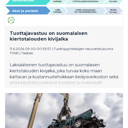
Tuottajavastuu on suomalaisen
kiertotalouden kivijalka
11.6.2026 09:00:00 EEST
|
Tuottajayhteisöjen neuvottelukunta
TYNK
|
Tiedote
Lakisääteinen tuottajavastuu on suomalaisen
kiertotalouden kivijalka, joka turvaa koko maan
kattavan ja kustannustehokkaan keräysverkoston sekä
pitää käytöstä poistetut tuotteet ja materiaalit
hallitusti kierrossa. Kiertotalouslain valmistelun
yhteydessä on esitetty näkemyksiä, joiden mukaan
tuottajavastuujärjestelmää tulisi avata kilpailulle ja
tuottajan ensisijainen oikeus poistaa. Järjestelmän
murentuminen näkyisi suoraan kuluttajille kasvavina
kustannuksina. Viime vuosina
tuottajavastuujärjestelmässä on nähty useita