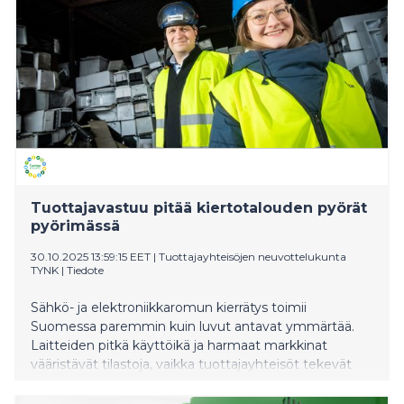
Tuottajavastuu pitää kiertotalouden pyörät
pyörimässä
30.10.2025 13:59:15 EET
|
Tuottajayhteisöjen neuvottelukunta
TYNK
|
Tiedote
Sähkö- ja elektroniikkaromun kierrätys toimii
Suomessa paremmin kuin luvut antavat ymmärtää.
Laitteiden pitkä käyttöikä ja harmaat markkinat
vääristävät tilastoja, vaikka tuottajayhteisöt tekevät
tehokasta työtä materiaalien talteen saamiseksi. SER-
tuottajavastuun ohessa Tampereella järjestettävä