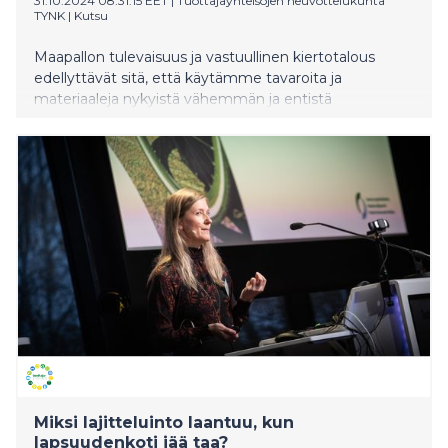
31.10.2024 08:31:15 EET
|
Tuottajayhteisöjen neuvottelukunta
TYNK
|
Kutsu
Maapallon tulevaisuus ja vastuullinen kiertotalous
edellyttävät sitä, että käytämme tavaroita ja
materiaaleja nykyistä vähemmän ja entistä
pidempään. Vastuullisen kuluttamisen tueksi tarvitaan
tuotteiden uudelleenkäyttöä ja materiaalien
uusiokäyttöä edistävää kiertotalouden lainsäädäntöä.
Tuottajayhteisöjen neuvottelukunta TYNK on mukana
kehittämässä uutta kiertotalouslakia
ympäristöministeriön asettamassa työryhmässä.
Miksi lajitteluinto laantuu, kun
lapsuudenkoti jää taa?