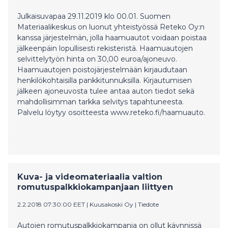
Julkaisuvapaa 29.11.2019 klo 00.01. Suomen
Materiaalikeskus on luonut yhteistyössä Reteko Oy:n
kanssa järjestelmän, jolla haamuautot voidaan poistaa
jälkeenpäin lopullisesti rekisteristä. Haamuautojen
selvittelytyön hinta on 30,00 euroa/ajoneuvo.
Haamuautojen poistojärjestelmään kirjaudutaan
henkilökohtaisilla pankkitunnuksilla. Kirjautumisen
jälkeen ajoneuvosta tulee antaa auton tiedot sekä
mahdollisimman tarkka selvitys tapahtuneesta.
Palvelu löytyy osoitteesta www.reteko.fi/haamuauto.
Kuva- ja videomateriaalia valtion
romutuspalkkiokampanjaan liittyen
2.2.2018 07:30:00 EET
|
Kuusakoski Oy
|
Tiedote
Autojen romutuspalkkiokampanja on ollut käynnissä