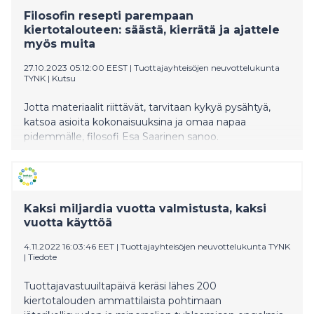
Filosofin resepti parempaan
kiertotalouteen: säästä, kierrätä ja ajattele
myös muita
27.10.2023 05:12:00 EEST
|
Tuottajayhteisöjen neuvottelukunta
TYNK
|
Kutsu
Jotta materiaalit riittävät, tarvitaan kykyä pysähtyä,
katsoa asioita kokonaisuuksina ja omaa napaa
pidemmälle, filosofi Esa Saarinen sanoo.
Kiertotalouden kysymyksiä luotaava
Tuottajavastuuiltapäivä kerää eri alojen asiantuntijat
materiaalikysymysten äärelle Tampere-taloon
keskiviikkona 1.11.2023.
Kaksi miljardia vuotta valmistusta, kaksi
vuotta käyttöä
4.11.2022 16:03:46 EET
|
Tuottajayhteisöjen neuvottelukunta TYNK
|
Tiedote
Tuottajavastuuiltapäivä keräsi lähes 200
kiertotalouden ammattilaista pohtimaan