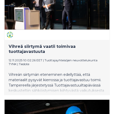
Vihreä siirtymä vaatii toimivaa
tuottajavastuuta
12.11.2025 10:02:26 EET
|
Tuottajayhteisöjen neuvottelukunta
TYNK
|
Tiedote
Vihreän siirtymän eteneminen edellyttää, että
materiaalit pysyvät kierrossa ja tuottajavastuu toimii.
Tampereella järjestetyssä Tuottajavastuuiltapäivässä
keskusteltiin sähköistymisen kiihtyvästä vaikutuksesta
akkujen kierrätykseen, ekomodulaation kannustimista
ja tarpeesta uudistaa EU-tason mittareita vastaamaan
käytännön kiertotaloutta.