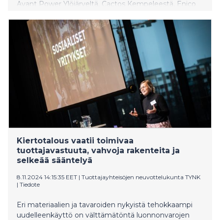
Avant Power Ylöjärveltä, Cactos Kempeleestä, Enico
Tampereelta ja Merus Power Ylöjärveltä - liittyi
helmikuussa Recserin omistajiksi. Taustalla on EU:n
akkuasetus, jonka myötä myös suurten
teollisuusakkujen toimijat ovat velvoitettuja
hoitamaan tuotteidensa kierrätyksen
kokonaisvaltaisesti ja yhteisvastuullisesti elokuusta
2025 alkaen. Yrityksen on oltava yhteisvastuussa
mukana, jotta se ylipäätään voi asettaa akkuja
markkinoille. Luonnos hallituksen esitykseksi
akkuasetusta täydentävien säännösten lisäämisestä
jätelakiin annettiin lausunnoille tämän viikon
maanantaina 3.3.2025.
Kiertotalous vaatii toimivaa
tuottajavastuuta, vahvoja rakenteita ja
selkeää sääntelyä
8.11.2024 14:15:35 EET
|
Tuottajayhteisöjen neuvottelukunta TYNK
|
Tiedote
Eri materiaalien ja tavaroiden nykyistä tehokkaampi
uudelleenkäyttö on välttämätöntä luonnonvarojen