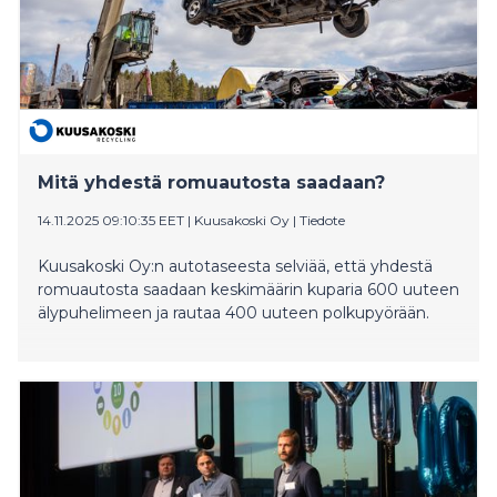
merkittäviä edistysaskeleita, jotka ovat osoittaneet,
ettei kyse ole monopolista vaan vastuunkannosta
koko tuotteen elinkaaren ajan.
Mitä yhdestä romuautosta saadaan?
14.11.2025 09:10:35 EET
|
Kuusakoski Oy
|
Tiedote
Kuusakoski Oy:n autotaseesta selviää, että yhdestä
romuautosta saadaan keskimäärin kuparia 600 uuteen
älypuhelimeen ja rautaa 400 uuteen polkupyörään.