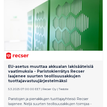
Tuottajavastuuiltapäivä nostaa esiin toimivien
kiertotalousmarkkinoiden merkityksen materiaalien
hyötykäytölle.
EU-asetus muuttaa akkualan lakisääteisiä
vaatimuksia - Paristokierrätys Recser
laajenee suurten teollisuusakkujen
tuottajavastuujärjestelmäksi
5.3.2025 07:00:00 EET
|
Recser Oy
|
Tiedote
Paristojen ja pienakkujen tuottajayhteisö Recser
laajenee. Neljä suurten teollisuusakkujen toimijaa -